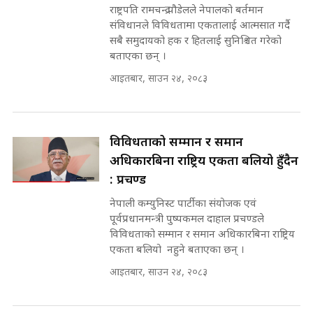
'Poppo Live'-SIDHAKURA
राष्ट्रपति रामचन्द्र पौडेलले नेपालको बर्तमान
INVESTIGATION
संविधानले विविधतामा एकतालाई आत्मसात गर्दै
मोबिलिटीमा महिलाको पहुँच विस्तार गर्दै
सबै समुदायको हक र हितलाई सुनिश्चित गरेको
इनड्राइभ || SIDHAKURA ||
बताएका छन् ।
मन्त्री आउने बित्तिकै सुरु भएको थियो
आइतबार, साउन २४, २०८३
घुसको डिल || Raj Kumar Gupta ||
SIDHAKURA ||
राष्ट्रिय सवालमा ९ दल एकजुट ||
Prachanda, Rabi, Gagan Stand
विविधताको सम्मान र समान
on the Same Page ||
घुसको डिल गर्ने मन्त्रीकाे राजिनामा,
अधिकारबिना राष्ट्रिय एकता बलियो हुँदैन
SIDHAKURA ||
भूमिसुधार मन्त्रीलाई जोगाइदै ! ||
: प्रचण्ड
SIDHAKURA ||
नेपाली कम्युनिस्ट पार्टीका संयोजक एवं
सहकारी पीडितसँग मन्त्री प्रतिभा रावलले
पूर्वप्रधानमन्त्री पुष्पकमल दाहाल प्रचण्डले
भनिन्–साथ दिनुहोस्, दबाब होइन ||
विविधताको सम्मान र समान अधिकारबिना राष्ट्रिय
Sidhakura || Pratibha Rawal
७८ लाख घुस खाने मन्त्री ! जोगाउने
एकता बलियो नहुने बताएका छन् ।
प्रधानमन्त्री ? || SIDHAKURA ||
SIDHAKURA INVESTIGATION
आइतबार, साउन २४, २०८३
||
रसुवाकाे भाङ्गे झरना | Bhange