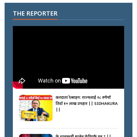
THE REPORTER
करदाता प्रोत्साहन: राज्यलाई २८ रुपैयाँ
तिर्दा १० लाख उपहार || SIDHAKURA
||
के प्रधानमन्त्री बालेन फेरिएकै हुन् ? ||