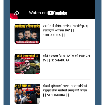
नभाँडिएको सद्भाव : कप्तानगञ्जबाट
सल्किएको आगो निभाउनेहरू ||
SIDHAKURA || THE REPORTER
उद्यमीलाई रविको सन्देश: 'नआत्तिनुहोस्,
||
डराउनुपर्ने अवस्था छैन’ ||
SIDHAKURA ||
नेपालीलाई भरिया मात्र देख्ने दृष्टिकोण
बदलेका ‘निम्स दाई’ || SIDHAKURA
||
कति Powerful छ TATA को PUNCH
EV || SIDHAKURA ||
कप्तानगञ्जपछि मधेसमा के हुँदैछ ?
आगो निभाउने कि तेल थप्ने ? WHATS
HAPPENING IN MADHESH ? ||
दोहोरो सुविधाको नाममा राज्यमाथिको
ब्रह्मलुट रोक्न बालेनले ल्याए नयाँ कानुन
|| SIDHAKURA ||
कप्तानगञ्ज घटनाको सुरुवात कसरी