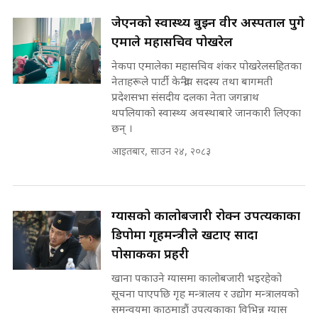
Waterfall of Rasuwa ||
SIDHAKURA ||
मन्त्री र पूर्व मन्त्रीको ७८ लाख घुस डिलको
जेएनको स्वास्थ्य बुझ्न वीर अस्पताल पुगे
अडियो | FULL AUDIO |
एमाले महासचिव पोखरेल
SIDHAKURA |
नेकपा एमालेका महासचिव शंकर पोखरेलसहितका
कहिले बन्ला चक्रपथ ? विस्तार कार्यमा
नेताहरूले पार्टी केन्द्रीय सदस्य तथा बागमती
किन भइरहेछ ढिलाइ ?The Ring Road
प्रदेशसभा संसदीय दलका नेता जगन्नाथ
Expansion Dilemma |
मन्त्री राजकुमारलाई घुस दिने विचौलीया
थपलियाको स्वास्थ्य अवस्थाबारे जानकारी लिएका
SIDHAKURA |
पूर्व मन्त्री रञ्जिता || SIDHAKURA
छन् ।
||
आइतबार, साउन २४, २०८३
मन्त्रीले घुस डिल गरेको अडियो ! दुई झोला
ग्यासको कालोबजारी रोक्न उपत्यकाका
नोट मन्त्रीलाई घुस | SIDHAKURA |
SIDHAKURA INVESTIGATION |
डिपोमा गृहमन्त्रीले खटाए सादा
पोसाकका प्रहरी
खाना पकाउने ग्यासमा कालोबजारी भइरहेको
मृतकका परिवारप्रति मेडिकल काउन्सीलको
सूचना पाएपछि गृह मन्त्रालय र उद्योग मन्त्रालयको
बदनियत ! न्याय खोज्दै भौतारिदै सुवास
समन्वयमा काठमाडौं उपत्यकाका विभिन्न ग्यास