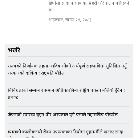
|| THE REPORTER ||
डिपोमा सादा पोसाकका प्रहरी परिचालन गरिएको
छ ।
आइतबार, साउन २४, २०८३
EXCLUSIVE - भिजिट भिसामा सेटिङको
गोप्य अडियो र म्यासेज, गृह मन्त्रालय
कनेक्सन ! || VISIT VISA SCAM
भर्खरै
राज्यको निर्णायक तहमा आदिवासीको अर्थपूर्ण सहभागिता सुनिश्चित गर्नु
भिजिट भिसामा गृह मन्त्रालयकै सेटिङः१
सरकारको दायित्व : राष्ट्रपति पौडेल
अर्ब बढी घुस!|| SIDHAKURA ||
विविधताको सम्मान र समान अधिकारबिना राष्ट्रिय एकता बलियो हुँदैन :
प्रचण्ड
एभरेष्ट अस्पताल फलोअपः CCTV फुटेज
गायब || Everest Hospital
जेएनको स्वास्थ्य बुझ्न वीर अस्पताल पुगे एमाले महासचिव पोखरेल
Followup: CCTV Footage Lost |
SIDHAKURA |
ग्यासको कालोबजारी रोक्न उपत्यकाका डिपोमा गृहमन्त्रीले खटाए सादा