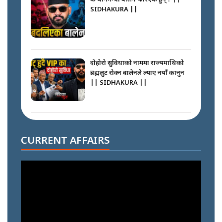
SIDHAKURA ||
दोहोरो सुविधाको नाममा राज्यमाथिको
ब्रह्मलुट रोक्न बालेनले ल्याए नयाँ कानुन
|| SIDHAKURA ||
निम्सदाइसँगै अस्ताएका रेकर्डहोल्डर
आरोहीहरू | Record-breaking
CURRENT AFFAIRS
climbers who set foot with
Nimsdai |
गोली ठोकेर पक्राउ गरिएको कर्मा ग्याङको
अपराध श्रृङ्खला || SIDHAKURA ||