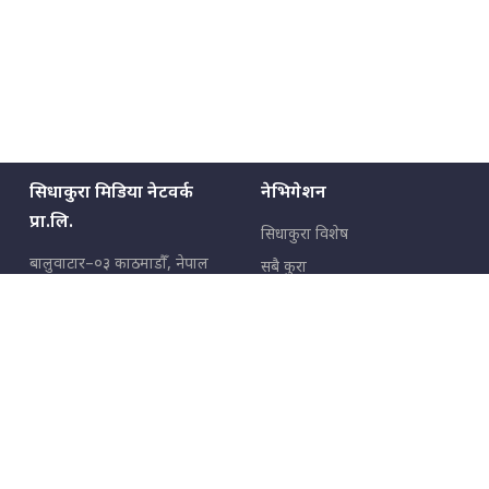
सिधाकुरा मिडिया नेटवर्क
नेभिगेशन
प्रा.लि.
सिधाकुरा विशेष
बालुवाटार–०३ काठमाडौँ, नेपाल
सबै कुरा
जनताका कुरा
सम्पर्क: ९८५१३६२६६६,
९८०२३६२६६६
उपभोक्ताका कुरा
इमेल:
news@sidhakura.com
,
info@sidhakura.com
अपराध
हाम्रो टीम
विज्ञापनका लागि