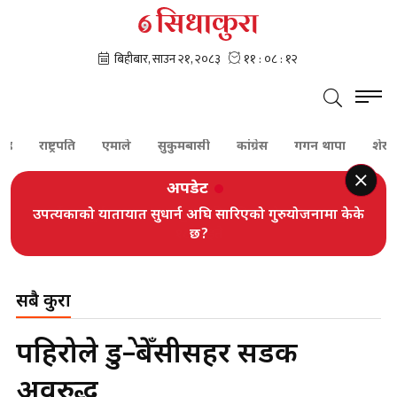
राष्ट्रपति
एमाले
सुकुमबासी
कांग्रेस
गगन थापा
शेरबहादुर 
अपडेट
उपत्यकाको यातायात सुधार्न अघि सारिएको गुरुयोजनामा केके
छ?
सबै कुरा
पहिरोले डुम्रे–बेँसीसहर सडक
अवरुद्ध