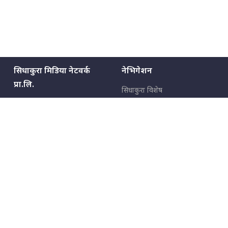
सिधाकुरा मिडिया नेटवर्क
नेभिगेशन
प्रा.लि.
सिधाकुरा विशेष
बालुवाटार–०३ काठमाडौँ, नेपाल
सबै कुरा
जनताका कुरा
सम्पर्क: ९८५१३६२६६६,
९८०२३६२६६६
उपभोक्ताका कुरा
इमेल:
news@sidhakura.com
,
info@sidhakura.com
अपराध
हाम्रो टीम
विज्ञापनका लागि
९८०२३६१६६६, ९८५१३३१६६६
marketing@sidhakura.com