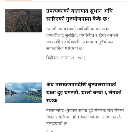
छैन खाली बेड || SIDHAKURA ||
SIDHAKURA
राष्ट्रिय सवालमा ९ दल एकजुट ||
उपत्यकाको यातायात सुधार्न अघि
Prachanda, Rabi, Gagan Stand
सारिएको गुरुयोजनामा केके छ?
on the Same Page ||
पोप्पोको पासोः कमाउने लोभमा घरबार नै
SIDHAKURA ||
उठिबास | The Dark Side of
ठमाडौं उपत्यकाको सार्वजनिक यातायात
'Poppo Live'-SIDHAKURA
प्रणालीलाई सुरक्षित, व्यवस्थित र दिगो बनाउने
INVESTIGATION
लक्ष्यसहित दीर्घकालीन यातायात गुरुयोजना
सहकारी पीडितसँग मन्त्री प्रतिभा रावलले
सार्वजनिक गरिएको छ।
भनिन्–साथ दिनुहोस्, दबाब होइन ||
बिहीबार, साउन २१, २०८३
Sidhakura || Pratibha Rawal
मन्त्री आउने बित्तिकै सुरु भएको थियो
घुसको डिल || Raj Kumar Gupta ||
SIDHAKURA ||
रसुवाकाे भाङ्गे झरना | Bhange
अब नारायणगढदेखि बुटवलसम्मको
Waterfall of Rasuwa ||
यात्रा दुई घण्टामै, यस्तो बन्यो ६ लेनको
SIDHAKURA ||
घुसको डिल गर्ने मन्त्रीकाे राजिनामा,
सडक
भूमिसुधार मन्त्रीलाई जोगाइदै ! ||
SIDHAKURA ||
नारायणगढ–बुटवल सडक दुई लेनबाट चार लेनमा
विस्तार गरिएको हो । बस्ती भएका ठाउँमा छ लेन
कहिले बन्ला चक्रपथ ? विस्तार कार्यमा
बनाइएको छ ।
किन भइरहेछ ढिलाइ ?The Ring Road