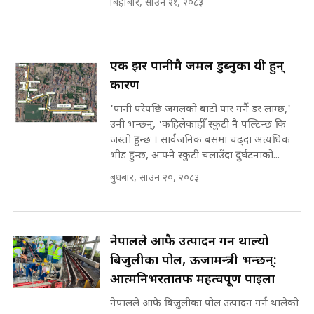
बिहीबार, साउन २१, २०८३
Expansion Dilemma |
७८ लाख घुस खाने मन्त्री ! जोगाउने
SIDHAKURA |
प्रधानमन्त्री ? || SIDHAKURA ||
SIDHAKURA INVESTIGATION
||
एक झर पानीमै जमल डुब्नुका यी हुन्
पटकपटक भावुक बने गृहमन्त्री सुदन
गुरुङ, भक्कानिए सांसदहरू ||
कारण
SIDHAKURA ||
मन्त्री र पूर्व मन्त्रीको ७८ लाख घुस डिलको
'पानी परेपछि जमलको बाटो पार गर्नै डर लाग्छ,'
अडियो | FULL AUDIO |
उनी भन्छन्, 'कहिलेकाहीँ स्कुटी नै पल्टिन्छ कि
SIDHAKURA |
जस्तो हुन्छ । सार्वजनिक बसमा चढ्दा अत्यधिक
भीड हुन्छ, आफ्नै स्कुटी चलाउँदा दुर्घटनाको...
बुधबार, साउन २०, २०८३
मन्त्री राजकुमारलाई घुस दिने विचौलीया
पूर्व मन्त्री रञ्जिता || SIDHAKURA
||
नेपालले आफै उत्पादन गर्न थाल्यो
बिजुलीका पोल, ऊर्जामन्त्री भन्छन्:
मन्त्रीले घुस डिल गरेको अडियो ! दुई झोला
आत्मनिर्भरतातर्फ महत्वपूर्ण पाइला
नोट मन्त्रीलाई घुस | SIDHAKURA |
नेपालले आफै बिजुलीका पोल उत्पादन गर्न थालेको
SIDHAKURA INVESTIGATION |