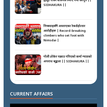
ब्रह्मलुट रोक्न बालेनले ल्याए नयाँ कानुन ||
SIDHAKURA ||
निम्सदाइसँगै अस्ताएका रेकर्डहोल्डर
आरोहीहरू | Record-breaking
climbers who set foot with
Nimsdai |
गोली ठोकेर पक्राउ गरिएको कर्मा ग्याङको
अपराध श्रृङ्खला || SIDHAKURA ||
नभाँडिएको सद्भाव : कप्तानगञ्जबाट
सल्किएको आगो निभाउनेहरू ||
CURRENT AFFAIRS
SIDHAKURA || THE REPORTER
||