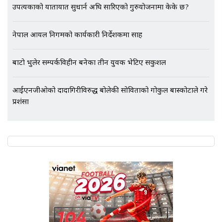
एभरेष्ट अस्पताल फलोअपः CCTV फुटेज
उपत्यकाको यातायात सुधार्न अघि सारिएको गुरुयोजनामा केके छ?
गायब || Everest Hospital
Followup: CCTV Footage Lost |
नेपाल आयल निगमको कार्यकारी निर्देशकमा साह
SIDHAKURA |
बाटो भुलेर सम्पर्कविहीन बनेका तीन युवक भेटिए सकुशल
आईएनजीओको दादागिरीविरुद्ध बोलेकी सोविताको गोकुल बास्कोटाले गरे
प्रशंसा