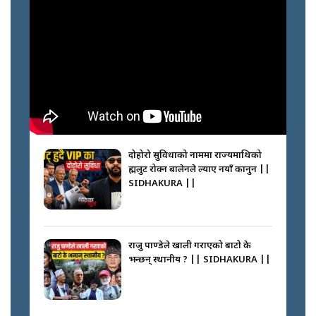
नेपालीलाई भरिया मात्र देख्ने दृष्टिकोण
बदलेका ‘निम्स दाई’ || SIDHAKURA
||
कप्तानगञ्जपछि मधेसमा के हुँदैछ ?
आगो निभाउने कि तेल थप्ने ? WHATS
HAPPENING IN MADHESH ? ||
दोहोरो सुविधाको नाममा राज्यमाथिको
ब्रह्मलुट रोक्न बालेनले ल्याए नयाँ कानुन ||
SIDHAKURA ||
कप्तानगञ्ज घटनाको सुरुवात कसरी
भयो ? के के भयो ? || SUNSARI
CASE || SIDHAKURA || THE
राजु पाण्डेले खाली गराएको बाटो के
REPORTER ||
भन्छन् स्थानीय ? || SIDHAKURA ||
भीड नियन्त्रण गर्न बारम्बार किन चुक्दैछ