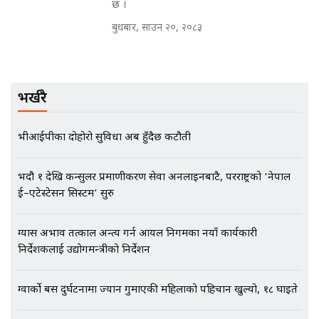
छ ।
बुधबार, साउन २०, २०८३
मृतकका परिवारप्रति मेडिकल
काउन्सीलको बदनियत ! न्याय खोज्दै
भौतारिदै सुवास || THE REPORTER
भर्खरै
||
भीआईपीका दोहोरो सुविधा अब हुँदैछ कटौती
EXCLUSIVE - भिजिट भिसामा सेटिङको
गोप्य अडियो र म्यासेज, गृह मन्त्रालय
कनेक्सन ! || VISIT VISA SCAM
भदौ १ देखि कन्सुलर प्रमाणीकरण सेवा अनलाइनबाटै, परराष्ट्रको ‘नेपाल
ई–एटेस्टेसन सिस्टम’ सुरु
ग्यास अभाव तत्काल अन्त्य गर्न आयल निगमका नयाँ कार्यकारी
भिजिट भिसामा गृह मन्त्रालयकै सेटिङः१
निर्देशकलाई उद्योगमन्त्रीको निर्देशन
अर्ब बढी घुस!|| SIDHAKURA ||
ग्वार्को बस दुर्घटनामा ज्यान गुमाएकी महिलाको पहिचान खुल्यो, १८ घाइते