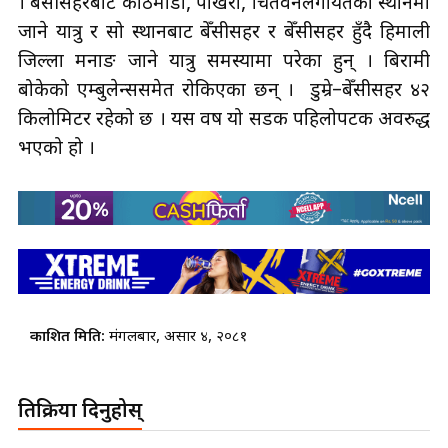
। बेँसीसहरबाट काठमाडौँ, पोखरा, चितवनलगायतका स्थानमा
जाने यात्रु र सो स्थानबाट बेँसीसहर र बेँसीसहर हुँदै हिमाली
जिल्ला मनाङ जाने यात्रु समस्यामा परेका हुन् । बिरामी
बोकेको एम्बुलेन्ससमेत रोकिएका छन् । डुम्रे–बेँसीसहर ४२
किलोमिटर रहेको छ । यस वर्ष यो सडक पहिलोपटक अवरुद्ध
भएको हो ।
प्रकाशित मिति:
मंगलबार, असार ४, २०८१
प्रतिक्रिया दिनुहोस्