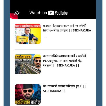
करदाता प्रोत्साहन: राज्यलाई २८ रुपैयाँ
तिर्दा १० लाख उपहार || SIDHAKURA
||
काठमाडौँको कायापलट गर्ने २ खर्बको
PLANसुरुङ, फ्लाइओभरदेखि मेट्रो
रेलसम्म || SIDHAKURA ||
के प्रधानमन्त्री बालेन फेरिएकै हुन् ? ||
SIDHAKURA ||