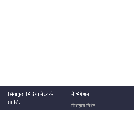
मन्त्रीले घुस डिल गरेको अडियो ! दुई झोला
नोट मन्त्रीलाई घुस | SIDHAKURA |
SIDHAKURA INVESTIGATION |
मृतकका परिवारप्रति मेडिकल काउन्सीलको
बदनियत ! न्याय खोज्दै भौतारिदै सुवास
|| THE REPORTER ||
सिधाकुरा मिडिया नेटवर्क
नेभिगेशन
EXCLUSIVE - भिजिट भिसामा सेटिङको
प्रा.लि.
गोप्य अडियो र म्यासेज, गृह मन्त्रालय
सिधाकुरा विशेष
कनेक्सन ! || VISIT VISA SCAM
बालुवाटार–०३ काठमाडौँ, नेपाल
सबै कुरा
जनताका कुरा
सम्पर्क: ९८५१३६२६६६,
९८०२३६२६६६
उपभोक्ताका कुरा