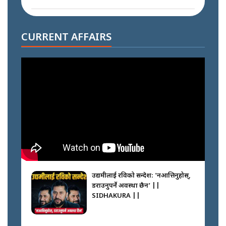
दोहोरो सुविधाको नाममा राज्यमाथिको
ब्रह्मलुट रोक्न बालेनले ल्याए नयाँ कानुन
CURRENT AFFAIRS
|| SIDHAKURA ||
निम्सदाइसँगै अस्ताएका रेकर्डहोल्डर
आरोहीहरू | Record-breaking
climbers who set foot with
Nimsdai |
गोली ठोकेर पक्राउ गरिएको कर्मा ग्याङको
अपराध श्रृङ्खला || SIDHAKURA ||
उद्यमीलाई रविको सन्देश: 'नआत्तिनुहोस्,
डराउनुपर्ने अवस्था छैन’ ||
SIDHAKURA ||
नभाँडिएको सद्भाव : कप्तानगञ्जबाट