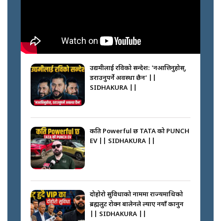
नभाँडिएको सद्भाव : कप्तानगञ्जबाट
सल्किएको आगो निभाउनेहरू ||
SIDHAKURA || THE REPORTER
उद्यमीलाई रविको सन्देश: 'नआत्तिनुहोस्,
||
डराउनुपर्ने अवस्था छैन’ ||
SIDHAKURA ||
नेपालीलाई भरिया मात्र देख्ने दृष्टिकोण
बदलेका ‘निम्स दाई’ || SIDHAKURA
||
कति Powerful छ TATA को PUNCH
EV || SIDHAKURA ||
कप्तानगञ्जपछि मधेसमा के हुँदैछ ?
आगो निभाउने कि तेल थप्ने ? WHATS
HAPPENING IN MADHESH ? ||
दोहोरो सुविधाको नाममा राज्यमाथिको
ब्रह्मलुट रोक्न बालेनले ल्याए नयाँ कानुन
|| SIDHAKURA ||