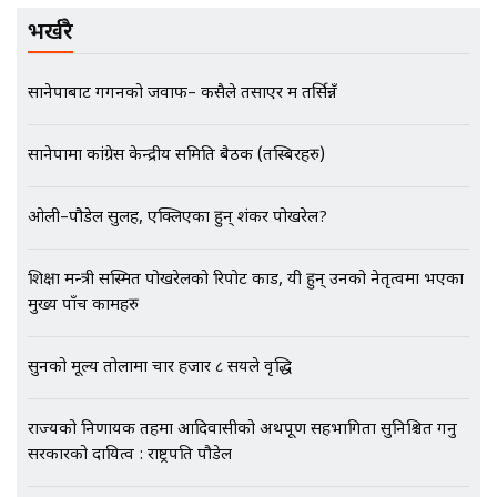
बदनियत ! न्याय खोज्दै भौतारिदै सुवास
भर्खरै
|| THE REPORTER ||
सानेपाबाट गगनको जवाफ– कसैले तर्साएर म तर्सिन्नँ
EXCLUSIVE - भिजिट भिसामा सेटिङको
सानेपामा कांग्रेस केन्द्रीय समिति बैठक (तस्बिरहरु)
गोप्य अडियो र म्यासेज, गृह मन्त्रालय
कनेक्सन ! || VISIT VISA SCAM
ओली–पौडेल सुलह, एक्लिएका हुन् शंकर पोखरेल?
भिजिट भिसामा गृह मन्त्रालयकै सेटिङः१
शिक्षा मन्त्री सस्मित पोखरेलको रिपोर्ट कार्ड, यी हुन् उनको नेतृत्वमा भएका
अर्ब बढी घुस!|| SIDHAKURA ||
मुख्य पाँच कामहरु
सुनको मूल्य तोलामा चार हजार ८ सयले वृद्धि
एभरेष्ट अस्पताल फलोअपः CCTV फुटेज
राज्यको निर्णायक तहमा आदिवासीको अर्थपूर्ण सहभागिता सुनिश्चित गर्नु
गायब || Everest Hospital
सरकारको दायित्व : राष्ट्रपति पौडेल
Followup: CCTV Footage Lost |
SIDHAKURA |