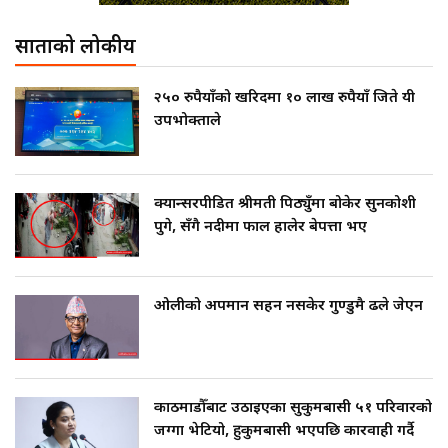
साताको लोकप्रीय
२५० रुपैयाँको खरिदमा १० लाख रुपैयाँ जिते यी
उपभोक्ताले
क्यान्सरपीडित श्रीमती पिठ्युँमा बोकेर सुनकोशी
पुगे, सँगै नदीमा फाल हालेर बेपत्ता भए
ओलीको अपमान सहन नसकेर गुण्डुमै ढले जेएन
काठमाडौँबाट उठाइएका सुकुमबासी ५१ परिवारको
जग्गा भेटियो, हुकुमबासी भएपछि कारवाही गर्दै