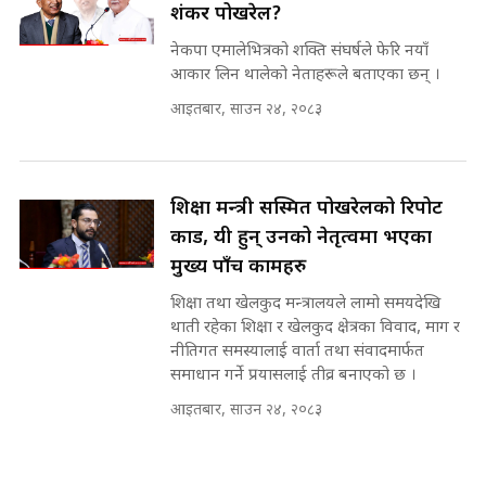
शंकर पोखरेल?
रसुवाकाे भाङ्गे झरना | Bhange
Waterfall of Rasuwa ||
नेकपा एमालेभित्रको शक्ति संघर्षले फेरि नयाँ
SIDHAKURA ||
मन्त्री र पूर्व मन्त्रीको ७८ लाख घुस डिलको
आकार लिन थालेको नेताहरूले बताएका छन् ।
अडियो | FULL AUDIO |
SIDHAKURA |
आइतबार, साउन २४, २०८३
कहिले बन्ला चक्रपथ ? विस्तार कार्यमा
किन भइरहेछ ढिलाइ ?The Ring Road
Expansion Dilemma |
मन्त्री राजकुमारलाई घुस दिने विचौलीया
शिक्षा मन्त्री सस्मित पोखरेलको रिपोर्ट
SIDHAKURA |
पूर्व मन्त्री रञ्जिता || SIDHAKURA
कार्ड, यी हुन् उनको नेतृत्वमा भएका
||
मुख्य पाँच कामहरु
शिक्षा तथा खेलकुद मन्त्रालयले लामो समयदेखि
थाती रहेका शिक्षा र खेलकुद क्षेत्रका विवाद, माग र
मन्त्रीले घुस डिल गरेको अडियो ! दुई झोला
नीतिगत समस्यालाई वार्ता तथा संवादमार्फत
नोट मन्त्रीलाई घुस | SIDHAKURA |
समाधान गर्ने प्रयासलाई तीव्र बनाएको छ ।
SIDHAKURA INVESTIGATION |
आइतबार, साउन २४, २०८३
मृतकका परिवारप्रति मेडिकल काउन्सीलको