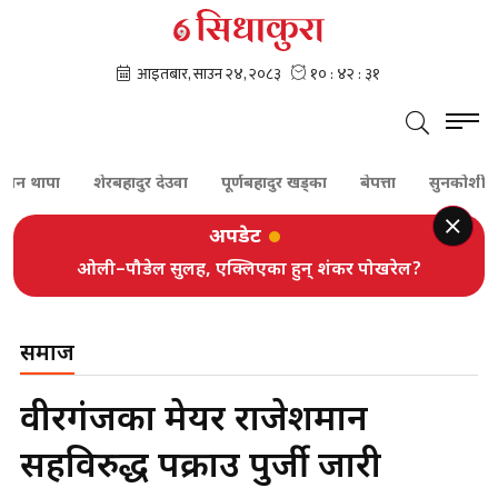
ापा
शेरबहादुर देउवा
पूर्णबहादुर खड्का
बेपत्ता
सुनकोशी
दम
अपडेट
ओली–पौडेल सुलह, एक्लिएका हुन् शंकर पोखरेल?
समाज
वीरगंजका मेयर राजेशमान
सिंहविरुद्ध पक्राउ पुर्जी जारी