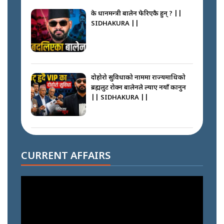
के प्रधानमन्त्री बालेन फेरिएकै हुन् ? ||
SIDHAKURA ||
दोहोरो सुविधाको नाममा राज्यमाथिको
ब्रह्मलुट रोक्न बालेनले ल्याए नयाँ कानुन
|| SIDHAKURA ||
निम्सदाइसँगै अस्ताएका रेकर्डहोल्डर
आरोहीहरू | Record-breaking
CURRENT AFFAIRS
climbers who set foot with
Nimsdai |
गोली ठोकेर पक्राउ गरिएको कर्मा ग्याङको
अपराध श्रृङ्खला || SIDHAKURA ||