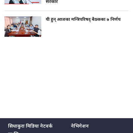
सरकार
यी हुन् आजका मन्त्रिपरिषद् बैठकका ७ निर्णय
सिधाकुरा मिडिया नेटवर्क
नेभिगेशन