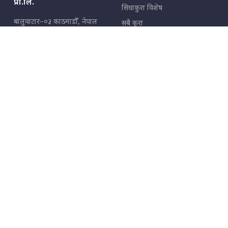
प्रा.लि.
सिधाकुरा विशेष
बालुवाटार–०३ काठमाडौँ, नेपाल
सबै कुरा
जनताका कुरा
सम्पर्क: ९८५१३६२६६६,
९८०२३६२६६६
उपभोक्ताका कुरा
इमेल:
news@sidhakura.com
,
info@sidhakura.com
अपराध
हाम्रो टीम
विज्ञापनका लागि
९८०२३६१६६६, ९८५१३३१६६६
marketing@sidhakura.com
प्रकाशक
सम्पादक
युवराज कंडेल
अक्षर काका
सूचना विभाग दर्ता नं.
४००५-२०७९/८०