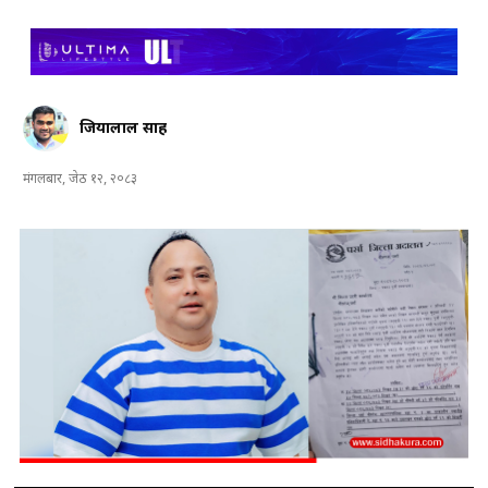
जियालाल साह
मंगलबार, जेठ १२, २०८३