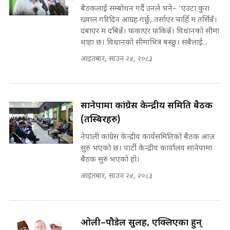
SIDHAKURA
उठिबास | The Dark Side of
बैठकलाई सम्बोधन गर्दै उनले भने– ‘एउटा कुरा
'Poppo Live'-SIDHAKURA
ख्याल गरिदिन आग्रह गर्छु, तर्साएर चाहिँ म तर्सिन्नँ।
INVESTIGATION
दबाएर म दबिन्नँ। फकाएर फकिन्नँ। विधानको सीमा
मोबिलिटीमा महिलाको पहुँच विस्तार गर्दै
थाहा छ। विधानको सीमाभित्र बस्छु। सबैलाई...
इनड्राइभ || SIDHAKURA ||
आइतबार, साउन २४, २०८३
मन्त्री आउने बित्तिकै सुरु भएको थियो
घुसको डिल || Raj Kumar Gupta ||
SIDHAKURA ||
राष्ट्रिय सवालमा ९ दल एकजुट ||
सानेपामा कांग्रेस केन्द्रीय समिति बैठक
Prachanda, Rabi, Gagan Stand
(तस्बिरहरु)
on the Same Page ||
घुसको डिल गर्ने मन्त्रीकाे राजिनामा,
SIDHAKURA ||
नेपाली कांग्रेस केन्द्रीय कार्यसमितिको बैठक आज
भूमिसुधार मन्त्रीलाई जोगाइदै ! ||
सुरु भएको छ। पार्टी केन्द्रीय कार्यालय सानेपामा
SIDHAKURA ||
बैठक सुरु भएको हो।
सहकारी पीडितसँग मन्त्री प्रतिभा रावलले
आइतबार, साउन २४, २०८३
भनिन्–साथ दिनुहोस्, दबाब होइन ||
Sidhakura || Pratibha Rawal
७८ लाख घुस खाने मन्त्री ! जोगाउने
प्रधानमन्त्री ? || SIDHAKURA ||
SIDHAKURA INVESTIGATION
ओली–पौडेल सुलह, एक्लिएका हुन्
||