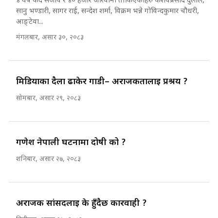
४ वर्ष कैद सजाय र ४० हजार जरिवाना तोकिएकाहरु केशवप्रसाद दुलाल,
सानु भण्डारी, सागर राई, सन्देश शर्मा, विक्रम भन्ने गोविन्दकुमार चौधरी,
आङ्टेवा...
मंगलबार, असार ३०, २०८३
मिडियाका दैला ढाकेर गाडी– अराजकतालाई प्रश्रय ?
सोमबार, असार २९, २०८३
गणेश नेपाली घटनामा दोषी को ?
शनिबार, असार २७, २०८३
अराजक सांसदलाई के हुँदैछ कारवाही ?