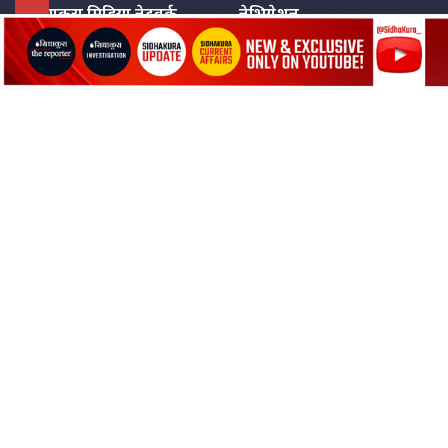
सिधाकुरा मिडिया नेटवर्क
नेभिगेशन
प्रा.लि.
सिधाकुरा विशेष
बालुवाटार–०३ काठमाडौँ, नेपाल
सबै कुरा
जनताका कुरा
सम्पर्क: ९८५१३६२६६६,
९८०२३६२६६६
उपभोक्ताका कुरा
इमेल:
news@sidhakura.com
,
info@sidhakura.com
अपराध
हाम्रो टीम
विज्ञापनका लागि
९८०२३६१६६६, ९८५१३३१६६६
marketing@sidhakura.com
प्रकाशक
सम्पादक
युवराज कंडेल
अक्षर काका
सूचना विभाग दर्ता नं.