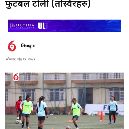
फुटबल टोली (तस्विरहरु)
सिधाकुरा
सोमबार, जेठ १२, २०८२