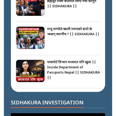
ब्रह्मलुट रोक्न बालेनले ल्याए नयाँ कानुन
|| SIDHAKURA ||
नेपालीलाई भरिया मात्र देख्ने दृष्टिकोण
बदलेका ‘निम्स दाई’ || SIDHAKURA
||
राजु पाण्डेले खाली गराएको बाटो के
भन्छन् स्थानीय ? || SIDHAKURA ||
कप्तानगञ्जपछि मधेसमा के हुँदैछ ?
आगो निभाउने कि तेल थप्ने ? WHATS
HAPPENING IN MADHESH ? ||
पासपोर्ट विभाग मध्यरात पनि खुला ||
Inside Department of
Passports Nepal || SIDHAKURA
||
कप्तानगञ्ज घटनाको सुरुवात कसरी
भयो ? के के भयो ? || SUNSARI
CASE || SIDHAKURA || THE
कहाँ हरायो ग्यास ? || Where Did
REPORTER ||
the Gas Go? || SIDHAKURA ||
SIDHAKURA INVESTIGATION