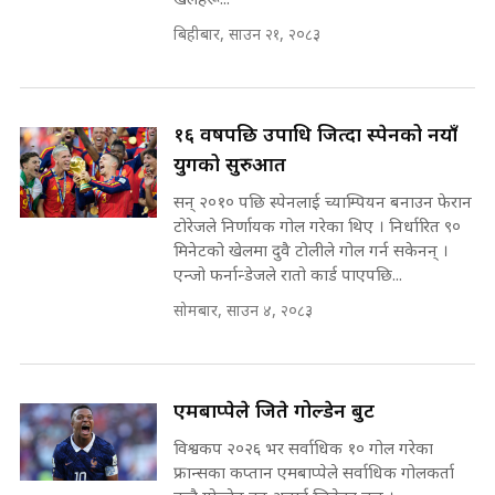
खेलहरू...
SIDHAKURA ||
बिहीबार, साउन २१, २०८३
रसुवाकाे भाङ्गे झरना | Bhange
Waterfall of Rasuwa ||
SIDHAKURA ||
घुसको डिल गर्ने मन्त्रीकाे राजिनामा,
भूमिसुधार मन्त्रीलाई जोगाइदै ! ||
१६ वर्षपछि उपाधि जित्दा स्पेनको नयाँ
SIDHAKURA ||
युगको सुरुआत
कहिले बन्ला चक्रपथ ? विस्तार कार्यमा
सन् २०१० पछि स्पेनलाई च्याम्पियन बनाउन फेरान
किन भइरहेछ ढिलाइ ?The Ring Road
टोरेजले निर्णायक गोल गरेका थिए । निर्धारित ९०
Expansion Dilemma |
७८ लाख घुस खाने मन्त्री ! जोगाउने
मिनेटको खेलमा दुवै टोलीले गोल गर्न सकेनन् ।
SIDHAKURA |
प्रधानमन्त्री ? || SIDHAKURA ||
एन्जो फर्नान्डेजले रातो कार्ड पाएपछि...
SIDHAKURA INVESTIGATION
सोमबार, साउन ४, २०८३
||
पटकपटक भावुक बने गृहमन्त्री सुदन
गुरुङ, भक्कानिए सांसदहरू ||
SIDHAKURA ||
मन्त्री र पूर्व मन्त्रीको ७८ लाख घुस डिलको
एमबाप्पेले जिते गोल्डेन बुट
अडियो | FULL AUDIO |
SIDHAKURA |
विश्वकप २०२६ भर सर्वाधिक १० गोल गरेका
फ्रान्सका कप्तान एमबाप्पेले सर्वाधिक गोलकर्ता