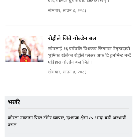
बन्दै गोल्डेन बुट अवार्ड जितेका छन् ।
मन्त्री राजकुमारलाई घुस दिने विचौलीया
सोमबार, साउन ४, २०८३
पूर्व मन्त्री रञ्जिता || SIDHAKURA
||
रोड्रीले जिते गोल्डेन बल
स्पेनलाई १६ वर्षपछि विश्वकप जिताउन नेतृत्वदायी
मन्त्रीले घुस डिल गरेको अडियो ! दुई झोला
नोट मन्त्रीलाई घुस | SIDHAKURA |
भुमिका खेलेका रोड्रीले प्लेअर अफ दि टुर्नामेन्ट बन्दै
SIDHAKURA INVESTIGATION |
एडिडास गोल्डेन बल जिते ।
सोमबार, साउन ४, २०८३
मृतकका परिवारप्रति मेडिकल काउन्सीलको
बदनियत ! न्याय खोज्दै भौतारिदै सुवास
|| THE REPORTER ||
भर्खरै
कोरला नाकामा त्रिपाल टाँगेर व्यापार, दशगजा क्षेत्रमा ८० भन्दा बढी अस्थायी
पसल
EXCLUSIVE - भिजिट भिसामा सेटिङको
गोप्य अडियो र म्यासेज, गृह मन्त्रालय