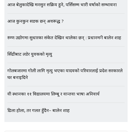
कनेक्सन ! || VISIT VISA SCAM
आज बेलुकादेखि मनसुन सक्रिय हुने, पर्सिसम्म भारी वर्षाको सम्भावना
आज कुनकुन सडक छन् अवरूद्ध ?
भिजिट भिसामा गृह मन्त्रालयकै सेटिङः१
अर्ब बढी घुस!|| SIDHAKURA ||
रुग्ण उद्योगमा सुधारका संकेत देखिन थालेका छन् : प्रधानमन्त्री बालेन शाह
सिँढीबाट लडेर युवकको मृत्यु
एभरेष्ट अस्पताल फलोअपः CCTV फुटेज
गोलबजारमा गोली लागि मृत्यु भएका यादवको परिवारलाई प्रदेश सरकारले
गायब || Everest Hospital
घर बनाइदिने
Followup: CCTV Footage Lost |
SIDHAKURA |
यी स्थानका ११ विद्यालयमा लिम्बू र वान्तवा भाषा अनिवार्य
ढिला होला, तर गलत हुँदैन– बालेन शाह