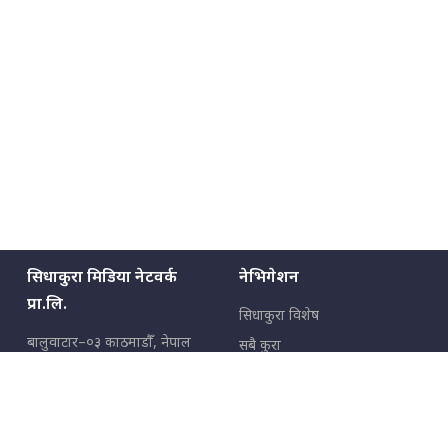
सिधाकुरा मिडिया नेटवर्क
नेभिगेशन
प्रा.लि.
सिधाकुरा विशेष
बालुवाटार–०३ काठमाडौँ, नेपाल
सबै कुरा
जनताका कुरा
सम्पर्क: ९८५१३६२६६६,
९८०२३६२६६६
उपभोक्ताका कुरा
इमेल:
news@sidhakura.com
,
info@sidhakura.com
अपराध