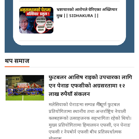
|| Court Grievances Directly to
the Supreme Court ||
भ्रष्टाचारको आरोपले घेरिएका अख्तियार
SIDHAKURA
प्रमुख || SIDHAKURA ||
प्रश्नपत्र लिक गर्ने सुलभ सर ? ||
SIDHAKURA ||
मोबिलिटीमा महिलाको पहुँच विस्तार गर्दै
इनड्राइभ || SIDHAKURA ||
अख्तियारको कठघरामा घुस्याहा मन्त्रीहरू
! || CIAA Investigation over
थप समाज
Corrupted Minister ||
SIDHAKURA
राष्ट्रिय सवालमा ९ दल एकजुट ||
फुटबलर आशिष राईको उपचारका लागि
Prachanda, Rabi, Gagan Stand
एन पेनाङ एफसीको अग्रसरतामा १२
on the Same Page ||
पोप्पोको पासोः कमाउने लोभमा घरबार नै
SIDHAKURA ||
लाख रुपैयाँ संकलन
उठिबास | The Dark Side of
'Poppo Live'-SIDHAKURA
मलेसियाको पेनाङमा सम्पन्न मैत्रीपूर्ण फुटबल
INVESTIGATION
प्रतियोगितामा स्थानीय तथा अन्तर्राष्ट्रिय नेपाली
सहकारी पीडितसँग मन्त्री प्रतिभा रावलले
क्लबहरूको उत्साहजनक सहभागिता रहेको थियो।
भनिन्–साथ दिनुहोस्, दबाब होइन ||
मुख्य प्रतियोगितामा हिमालयन एफसी, एन पेनाङ
Sidhakura || Pratibha Rawal
मन्त्री आउने बित्तिकै सुरु भएको थियो
एफसी र नेपबोर्न एफसी बीच प्रतिस्पर्धात्मक
घुसको डिल || Raj Kumar Gupta ||