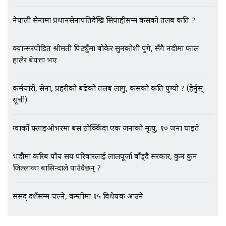
नेपाली सेनामा प्रधानसेनापतिदेखि सिपाहीसम्म कसको तलब कति ?
भिजिट भिसामा गृह मन्त्रालयकै सेटिङः१
अर्ब बढी घुस!|| SIDHAKURA ||
क्यान्सरपीडित श्रीमती पिठ्युँमा बोकेर सुनकोशी पुगे, सँगै नदीमा फाल
हालेर बेपत्ता भए
कर्मचारी, सेना, प्रहरीको बढेको तलब लागु, कसको कति पुग्यो ? (हेर्नुस्
एभरेष्ट अस्पताल फलोअपः CCTV फुटेज
सूची)
गायब || Everest Hospital
Followup: CCTV Footage Lost |
SIDHAKURA |
ग्वार्को फ्लाइओभरमा बस ठोक्किँदा एक जनाको मृत्यु, १० जना घाइते
भदौमा करिब पाँच सय परिवारलाई लालपूर्जा बाँड्दै सरकार, कुन कुन
जिल्लाका बासिन्दाले पाउँदैछन् ?
संसद् दशैंसम्म चल्ने, कम्तीमा १५ विधेयक आउने