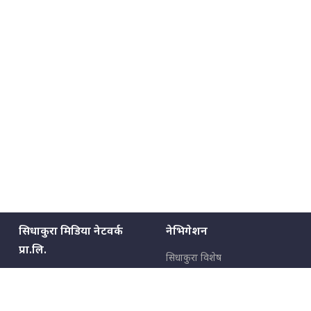
सिधाकुरा मिडिया नेटवर्क
नेभिगेशन
प्रा.लि.
सिधाकुरा विशेष
बालुवाटार–०३ काठमाडौँ, नेपाल
सबै कुरा
जनताका कुरा
सम्पर्क: ९८५१३६२६६६,