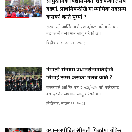
सामुदायिक विद्यालयका शिक्षकको तलब
रसुवाकाे भाङ्गे झरना | Bhange
बढ्यो, प्राथमिकदेखि माध्यामिक तहसम्म
Waterfall of Rasuwa ||
कसको कति पुग्यो ?
SIDHAKURA ||
घुसको डिल गर्ने मन्त्रीकाे राजिनामा,
भूमिसुधार मन्त्रीलाई जोगाइदै ! ||
सरकारले आर्थिक वर्ष २०८३/०८४ को बजेटबाट
SIDHAKURA ||
बढाएको तलबमान लागु गरेको छ ।
बिहीबार, साउन २१, २०८३
कहिले बन्ला चक्रपथ ? विस्तार कार्यमा
किन भइरहेछ ढिलाइ ?The Ring Road
Expansion Dilemma |
७८ लाख घुस खाने मन्त्री ! जोगाउने
SIDHAKURA |
प्रधानमन्त्री ? || SIDHAKURA ||
SIDHAKURA INVESTIGATION
नेपाली सेनामा प्रधानसेनापतिदेखि
||
सिपाहीसम्म कसको तलब कति ?
पटकपटक भावुक बने गृहमन्त्री सुदन
गुरुङ, भक्कानिए सांसदहरू ||
सरकारले आर्थिक वर्ष २०८३/०८४ को बजेटबाट
SIDHAKURA ||
बढाएको तलबमान लागु गरेको छ ।
मन्त्री र पूर्व मन्त्रीको ७८ लाख घुस डिलको
अडियो | FULL AUDIO |
बिहीबार, साउन २१, २०८३
SIDHAKURA |
क्यान्सरपीडित श्रीमती पिठ्युँमा बोकेर