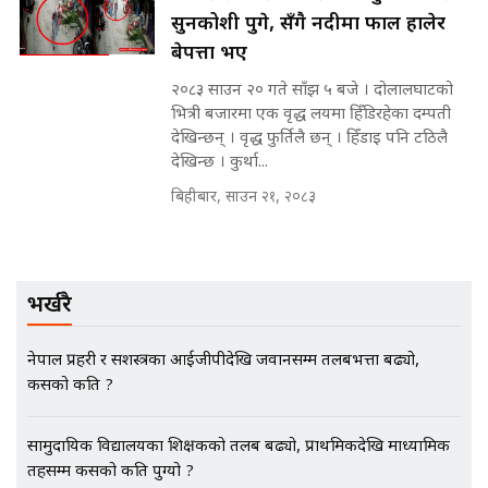
मन्त्री राजकुमारलाई घुस दिने विचौलीया
सुनकोशी पुगे, सँगै नदीमा फाल हालेर
पूर्व मन्त्री रञ्जिता || SIDHAKURA
||
बेपत्ता भए
२०८३ साउन २० गते साँझ ५ बजे । दोलालघाटको
भित्री बजारमा एक वृद्ध लयमा हिँडिरहेका दम्पती
देखिन्छन् । वृद्ध फुर्तिलै छन् । हिँडाइ पनि टठिलै
मन्त्रीले घुस डिल गरेको अडियो ! दुई झोला
देखिन्छ । कुर्था...
नोट मन्त्रीलाई घुस | SIDHAKURA |
SIDHAKURA INVESTIGATION |
बिहीबार, साउन २१, २०८३
मृतकका परिवारप्रति मेडिकल
भर्खरै
काउन्सीलको बदनियत ! न्याय खोज्दै
भौतारिदै सुवास || THE REPORTER
||
नेपाल प्रहरी र सशस्त्रका आईजीपीदेखि जवानसम्म तलबभत्ता बढ्यो,
कसको कति ?
EXCLUSIVE - भिजिट भिसामा सेटिङको
गोप्य अडियो र म्यासेज, गृह मन्त्रालय
सामुदायिक विद्यालयका शिक्षकको तलब बढ्यो, प्राथमिकदेखि माध्यामिक
कनेक्सन ! || VISIT VISA SCAM
तहसम्म कसको कति पुग्यो ?