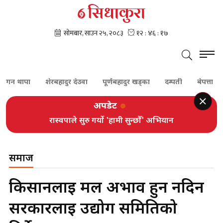
 थापा
शेरबहादुर देउवा
पूर्णबहादुर खड्का
दम्पती
बेपत्ता
सु
अपडेट
रास्वपाले सुरु गर्यो 'हामी सुन्छौँ' अभियान
समाज
किसानलाई मल अभाव हुन नदिन
सरकारलाई उद्योग समितिको