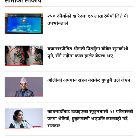
साताको लोकप्रीय
२५० रुपैयाँको खरिदमा १० लाख रुपैयाँ जिते यी
उपभोक्ताले
क्यान्सरपीडित श्रीमती पिठ्युँमा बोकेर सुनकोशी
पुगे, सँगै नदीमा फाल हालेर बेपत्ता भए
ओलीको अपमान सहन नसकेर गुण्डुमै ढले जेएन
काठमाडौँबाट उठाइएका सुकुमबासी ५१ परिवारको
जग्गा भेटियो, हुकुमबासी भएपछि कारवाही गर्दै
सरकार