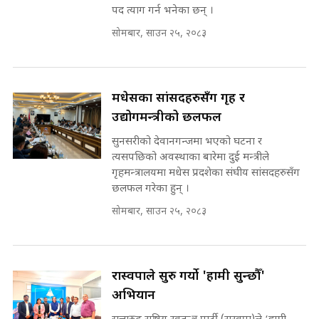
मोबिलिटीमा महिलाको पहुँच विस्तार गर्दै
पद त्याग गर्न भनेका छन् ।
इनड्राइभ || SIDHAKURA ||
सोमबार, साउन २५, २०८३
मन्त्री आउने बित्तिकै सुरु भएको थियो
घुसको डिल || Raj Kumar Gupta ||
SIDHAKURA ||
राष्ट्रिय सवालमा ९ दल एकजुट ||
मधेसका सांसदहरुसँग गृह र
Prachanda, Rabi, Gagan Stand
उद्योगमन्त्रीको छलफल
on the Same Page ||
घुसको डिल गर्ने मन्त्रीकाे राजिनामा,
SIDHAKURA ||
सुनसरीको देवानगन्जमा भएको घटना र
भूमिसुधार मन्त्रीलाई जोगाइदै ! ||
त्यसपछिको अवस्थाका बारेमा दुई मन्त्रीले
SIDHAKURA ||
गृहमन्त्रालयमा मधेस प्रदशेका संघीय सांसदहरुसँग
सहकारी पीडितसँग मन्त्री प्रतिभा रावलले
छलफल गरेका हुन् ।
भनिन्–साथ दिनुहोस्, दबाब होइन ||
सोमबार, साउन २५, २०८३
Sidhakura || Pratibha Rawal
७८ लाख घुस खाने मन्त्री ! जोगाउने
प्रधानमन्त्री ? || SIDHAKURA ||
SIDHAKURA INVESTIGATION
||
रास्वपाले सुरु गर्यो 'हामी सुन्छौँ'
रसुवाकाे भाङ्गे झरना | Bhange
Waterfall of Rasuwa ||
अभियान
SIDHAKURA ||
मन्त्री र पूर्व मन्त्रीको ७८ लाख घुस डिलको