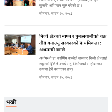
सत्तारुढ राष्ट्रिय स्वतन्त्र पार्टी (रास्वपा)ले ‘हामी
अडियो | FULL AUDIO |
सुन्छौँ’ अभियान सुरु गरेको छ ।
SIDHAKURA |
सोमबार, साउन २५, २०८३
मन्त्री राजकुमारलाई घुस दिने विचौलीया
पूर्व मन्त्री रञ्जिता || SIDHAKURA
निजी क्षेत्रको नाफा र पुनःलगानीको चक्र
||
तीव्र बनाउनु सरकारको प्राथमिकता :
अर्थमन्त्री वाग्ले
अर्थमन्त्री डा. स्वर्णिम वाग्लेले सरकार निजी क्षेत्रलाई
मन्त्रीले घुस डिल गरेको अडियो ! दुई झोला
शङ्काको दृष्टिले नभई राष्ट्र निर्माणको साझेदारका
नोट मन्त्रीलाई घुस | SIDHAKURA |
रूपमा हेर्ने बताएका छन्।
SIDHAKURA INVESTIGATION |
सोमबार, साउन २५, २०८३
मृतकका परिवारप्रति मेडिकल काउन्सीलको
बदनियत ! न्याय खोज्दै भौतारिदै सुवास
भर्खरै
|| THE REPORTER ||