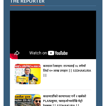
THE REPORTER
करदाता प्रोत्साहन: राज्यलाई २८ रुपैयाँ
तिर्दा १० लाख उपहार || SIDHAKURA
||
काठमाडौँको कायापलट गर्ने २ खर्बको
PLANसुरुङ, फ्लाइओभरदेखि मेट्रो
रेलसम्म || SIDHAKURA ||