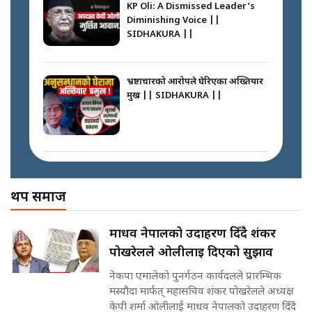
KP Oli: A Dismissed Leader’s
फेरि स्वर्गनर्कको यात्रामा ओली–प्रचण्ड ||
Diminishing Voice ||
SIDHAKURA ||
SIDHAKURA ||
घरबाट निस्किएर आफ्नै घरमा आगो
लगाउन जानेलाई रोकौँः रवि लामिछाने ||
SIDHAKURA ||
भ्रष्टाचारको आरोपले घेरिएका अख्तियार
प्रमुख || SIDHAKURA ||
कस्तो छ नागढुङ्गा सुरुङमार्ग ? ||
SIDHAKURA ||
प्रधानमन्त्री बालेनले सम्बोधनमा के भने ?
|| PM BALEN ADDRESS ||
SIDHAKURA ||
अख्तियारको कठघरामा घुस्याहा मन्त्रीहरू
! || CIAA Investigation over
थप समाज
प्रश्नपत्र लिक गर्ने सुलभ सर ? ||
Corrupted Minister ||
SIDHAKURA ||
SIDHAKURA
अदालतको गुनासो अब सिधै सर्वोच्चमा
माधव नेपालको उदाहरण दिँदै शंकर
|| Court Grievances Directly to
पोखरेलले ओलीलाई दिएको सुझाव
the Supreme Court ||
पोप्पोको पासोः कमाउने लोभमा घरबार नै
SIDHAKURA
उठिबास | The Dark Side of
नेकपा एमालेको पुनर्गठन कार्यदलले प्रारम्भिक
'Poppo Live'-SIDHAKURA
मस्यौदा मार्फत् महासचिव शंकर पोखरेलले अध्यक्ष
INVESTIGATION
केपी शर्मा ओलीलाई माधव नेपालको उदाहरण दिँदै