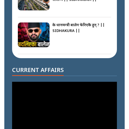
के प्रधानमन्त्री बालेन फेरिएकै हुन् ? ||
SIDHAKURA ||
दोहोरो सुविधाको नाममा राज्यमाथिको
ब्रह्मलुट रोक्न बालेनले ल्याए नयाँ कानुन
CURRENT AFFAIRS
|| SIDHAKURA ||
निम्सदाइसँगै अस्ताएका रेकर्डहोल्डर
आरोहीहरू | Record-breaking
climbers who set foot with
Nimsdai |