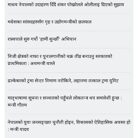
माधव नेपालको उदाहरण दिँदै शंकर पोखरेलले ओलीलाई दिएको सुझाव
EXCLUSIVE - भिजिट भिसामा सेटिङको
मधेसका सांसदहरुसँग गृह र उद्योगमन्त्रीको छलफल
गोप्य अडियो र म्यासेज, गृह मन्त्रालय
कनेक्सन ! || VISIT VISA SCAM
रास्वपाले सुरु गर्यो 'हामी सुन्छौँ' अभियान
भिजिट भिसामा गृह मन्त्रालयकै सेटिङः१
निजी क्षेत्रको नाफा र पुनःलगानीको चक्र तीव्र बनाउनु सरकारको
अर्ब बढी घुस!|| SIDHAKURA ||
प्राथमिकता : अर्थमन्त्री वाग्ले
ढल्केबरको ट्रमा सेन्टर निर्माण नरोकिने, लहानमा तत्काल ट्रमा युनिट
एभरेष्ट अस्पताल फलोअपः CCTV फुटेज
मातृभाषामा सूचना र सञ्चारको पहुँचले लोकतन्त्र थप समावेशी हुन्छ :
गायब || Everest Hospital
मन्त्री गौतम
Followup: CCTV Footage Lost |
SIDHAKURA |
नेपालको युवा जनसङ्ख्या चुनौती होइन, विकासको ऐतिहासिक अवसर हो
: मन्त्री यादव