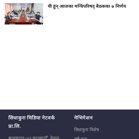
यी हुन् आजका मन्त्रिपरिषद् बैठकका ७ निर्णय
सिधाकुरा मिडिया नेटवर्क
नेभिगेशन
प्रा.लि.
सिधाकुरा विशेष
बालुवाटार–०३ काठमाडौँ, नेपाल