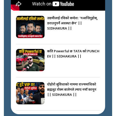
गोली ठोकेर पक्राउ गरिएको कर्मा ग्याङको
अपराध श्रृङ्खला || SIDHAKURA ||
उद्यमीलाई रविको सन्देश: 'नआत्तिनुहोस्,
डराउनुपर्ने अवस्था छैन’ ||
SIDHAKURA ||
नभाँडिएको सद्भाव : कप्तानगञ्जबाट
सल्किएको आगो निभाउनेहरू ||
SIDHAKURA || THE REPORTER
कति Powerful छ TATA को PUNCH
||
EV || SIDHAKURA ||
नेपालीलाई भरिया मात्र देख्ने दृष्टिकोण
बदलेका ‘निम्स दाई’ || SIDHAKURA
||
दोहोरो सुविधाको नाममा राज्यमाथिको
ब्रह्मलुट रोक्न बालेनले ल्याए नयाँ कानुन
|| SIDHAKURA ||
कप्तानगञ्जपछि मधेसमा के हुँदैछ ?
आगो निभाउने कि तेल थप्ने ? WHATS
HAPPENING IN MADHESH ? ||