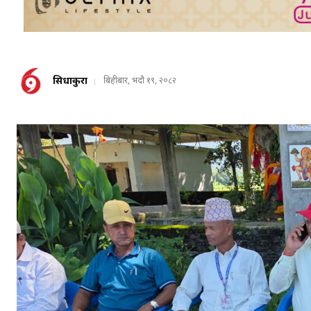
सिधाकुरा
बिहीबार, भदौ १९, २०८२