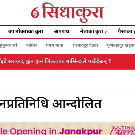
उपभोक्ताका कुरा
अपराध
नेताका कुरा
पैसाका 
सुकुमबासी
कांग्रेस
गगन थापा
शेरबहादुर देउवा
पूर्णबहादुर खड्क
ड्दै सरकार, कुन कुन जिल्लाका बासिन्दाले पाउँदैछन् ?
जनप्रतिनिधि आन्दोलित