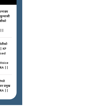
धनाढ्य
ुकुम्वासी
ासीको
||
ओलीको
|| KP
ssed
 Voice
RA ||
ोपले
ार प्रमुख
RA ||