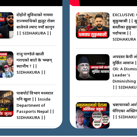
दोहोरो सुविधाको नाममा
EXCLUSIVE: 
राज्यमाथिको ब्रह्मलुट रोक्न
सुकुम्बासी || स
बालेनले ल्याए नयाँ कानुन
बस्तीका हुकुम्ब
|| SIDHAKURA ||
पर्दाफास ||
SIDHAKURA 
राजु पाण्डेले खाली
अपदस्त केपी 
गराएको बाटो के भन्छन्
मुर्छित आवाज 
स्थानीय ? ||
Oli: A Dismi
SIDHAKURA ||
Leader’s
Diminishing
|| SIDHAKU
पासपोर्ट विभाग मध्यरात
पनि खुला || Inside
भ्रष्टाचारको आर
Department of
घेरिएका अख्तिय
Passports Nepal ||
|| SIDHAKU
SIDHAKURA ||
कहाँ हरायो ग्यास ? ||