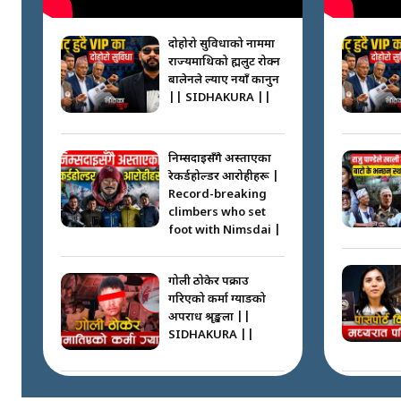
दोहोरो सुविधाको नाममा
राज्यमाथिको ब्रह्मलुट रोक्न
बालेनले ल्याए नयाँ कानुन
|| SIDHAKURA ||
निम्सदाइसँगै अस्ताएका
रेकर्डहोल्डर आरोहीहरू |
Record-breaking
climbers who set
foot with Nimsdai |
गोली ठोकेर पक्राउ
गरिएको कर्मा ग्याङको
अपराध श्रृङ्खला ||
SIDHAKURA ||
नभाँडिएको सद्भाव :