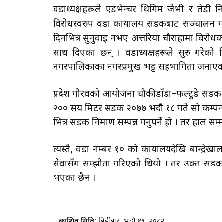
वडाध्यक्षहरूले एडभेन्चर थिगिम जेभी र तेडी 
विरोधस्वरुप वडा कार्यालय सडकबाट सञ्चालन गरे
दिनभित्र सुनुवाई नभए अत्तरिया चौराहामा विरोधक
साथ दिएका छन् । वडाध्यक्षहरूले सुरु गरेको व
नगरपालिकाका नगरप्रमुख भट्ट सहभागिता जनाएक
प्रदेश गौरवको आयोजना चौकीडाँडा–फल्टुडे सडक 
२०० सय मिटर सडक २०७७ भदौ १८ गते सो कम्पनी
भित्र सडक निर्माण सम्पन्न गर्नुपर्ने हो । तर हाल
त्यस्तै, वडा नम्बर १० को कार्यालयदेखि बान्द्रे
सेवासँग सम्झौता गरिएको थियो । तर उक्त सडक न
भएका छैन ।
प्रकाशित मिति:
बिहीबार, भदौ १९, २०८२