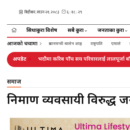
सिधाकुरा विशेष
सबै कुरा
जनताका कुरा
आजको चर्चामा
प्रधानमन्त्री बालेन शाह
राष्ट्रपति
एमाले
अपडेट
भदौमा करिब पाँच सय परिवारलाई लालपूर्जा बाँ
समाज
निर्माण व्यवसायी विरुद्ध 