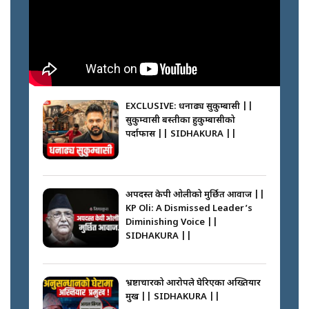
? || SIDHAKURA ||
फेरि स्वर्गनर्कको यात्रामा ओली–प्रचण्ड ||
SIDHAKURA ||
घरबाट निस्किएर आफ्नै घरमा आगो
लगाउन जानेलाई रोकौँः रवि लामिछाने ||
SIDHAKURA ||
EXCLUSIVE: धनाढ्य सुकुम्बासी ||
सुकुम्वासी बस्तीका हुकुम्बासीको
कस्तो छ नागढुङ्गा सुरुङमार्ग ? ||
पर्दाफास || SIDHAKURA ||
SIDHAKURA ||
प्रधानमन्त्री बालेनले सम्बोधनमा के भने ?
|| PM BALEN ADDRESS ||
SIDHAKURA ||
अपदस्त केपी ओलीको मुर्छित आवाज ||
KP Oli: A Dismissed Leader’s
प्रश्नपत्र लिक गर्ने सुलभ सर ? ||
Diminishing Voice ||
SIDHAKURA ||
SIDHAKURA ||
अदालतको गुनासो अब सिधै सर्वोच्चमा
|| Court Grievances Directly to
the Supreme Court ||
भ्रष्टाचारको आरोपले घेरिएका अख्तियार
SIDHAKURA
प्रमुख || SIDHAKURA ||
साढे २ अर्बका स्वकीय ! सांसदलाई