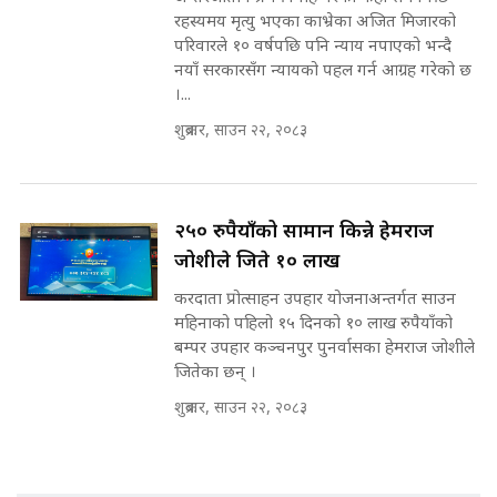
||
रहस्यमय मृत्यु भएका काभ्रेका अजित मिजारको
परिवारले १० वर्षपछि पनि न्याय नपाएको भन्दै
नयाँ सरकारसँग न्यायको पहल गर्न आग्रह गरेको छ
।...
मन्त्रीले घुस डिल गरेको अडियो ! दुई झोला
नोट मन्त्रीलाई घुस | SIDHAKURA |
शुक्रबार, साउन २२, २०८३
SIDHAKURA INVESTIGATION |
२५० रुपैयाँको सामान किन्ने हेमराज
मृतकका परिवारप्रति मेडिकल काउन्सीलको
जोशीले जिते १० लाख
बदनियत ! न्याय खोज्दै भौतारिदै सुवास
|| THE REPORTER ||
करदाता प्रोत्साहन उपहार योजनाअन्तर्गत साउन
महिनाको पहिलो १५ दिनको १० लाख रुपैयाँको
बम्पर उपहार कञ्चनपुर पुनर्वासका हेमराज जोशीले
जितेका छन् ।
EXCLUSIVE - भिजिट भिसामा सेटिङको
गोप्य अडियो र म्यासेज, गृह मन्त्रालय
शुक्रबार, साउन २२, २०८३
कनेक्सन ! || VISIT VISA SCAM