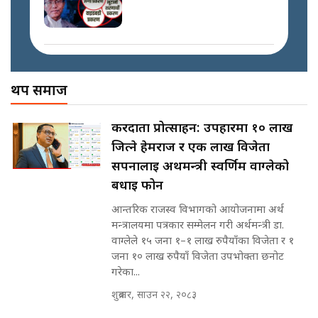
स्वकीय सचिव ठिक कि बेठिक ?||
SIDHAKURA || THE REPORTER
मोबिलिटीमा महिलाको पहुँच विस्तार गर्दै
||
इनड्राइभ || SIDHAKURA ||
अख्तियारको कठघरामा घुस्याहा मन्त्रीहरू
! || CIAA Investigation over
थप समाज
नेपालमै पहिलो पटक गाँजा खेतिलाई
Corrupted Minister ||
वैधानिकता || Cannabis legalized
SIDHAKURA
in Nepal ! || SIDHAKURA ||
राष्ट्रिय सवालमा ९ दल एकजुट ||
करदाता प्रोत्साहन: उपहारमा १० लाख
Prachanda, Rabi, Gagan Stand
जित्ने हेमराज र एक लाख विजेता
on the Same Page ||
पोप्पोको पासोः कमाउने लोभमा घरबार नै
SIDHAKURA ||
सपनालाई अर्थमन्त्री स्वर्णिम वाग्लेको
उठिबास | The Dark Side of
'Poppo Live'-SIDHAKURA
बधाई फोन
INVESTIGATION
आन्तरिक राजस्व विभागको आयोजनामा अर्थ
सहकारी पीडितसँग मन्त्री प्रतिभा रावलले
मन्त्रालयमा पत्रकार सम्मेलन गरी अर्थमन्त्री डा.
भनिन्–साथ दिनुहोस्, दबाब होइन ||
वाग्लेले १५ जना १–१ लाख रुपैयाँका विजेता र १
Sidhakura || Pratibha Rawal
मन्त्री आउने बित्तिकै सुरु भएको थियो
जना १० लाख रुपैयाँ विजेता उपभोक्ता छनोट
घुसको डिल || Raj Kumar Gupta ||
गरेका...
SIDHAKURA ||
शुक्रबार, साउन २२, २०८३
रसुवाकाे भाङ्गे झरना | Bhange