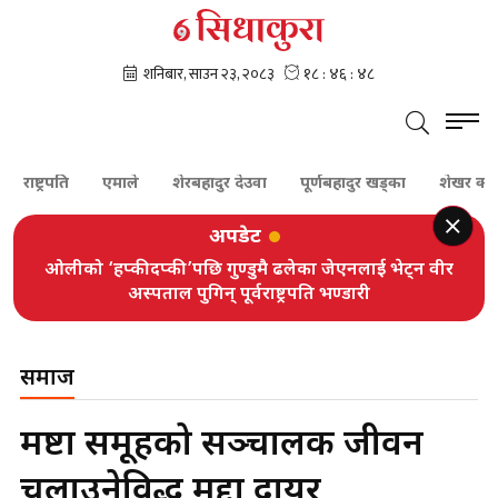
्ट्रपति
एमाले
शेरबहादुर देउवा
पूर्णबहादुर खड्का
शेखर कोइराला
अपडेट
ओलीको ‘हप्कीदप्की’पछि गुण्डुमै ढलेका जेएनलाई भेट्न वीर
अस्पताल पुगिन् पूर्वराष्ट्रपति भण्डारी
समाज
मष्टा समूहको सञ्चालक जीवन
चलाउनेविरुद्ध मुद्दा दायर