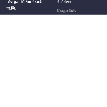
सिधाकुरा मिडिया नेटवर्क
नेभिगेशन
प्रा.लि.
सिधाकुरा विशेष
बालुवाटार–०३ काठमाडौँ, नेपाल
सबै कुरा
जनताका कुरा
सम्पर्क: ९८५१३६२६६६,
९८०२३६२६६६
उपभोक्ताका कुरा
इमेल:
news@sidhakura.com
,
info@sidhakura.com
अपराध
हाम्रो टीम
विज्ञापनका लागि
९८०२३६१६६६, ९८५१३३१६६६
marketing@sidhakura.com
प्रकाशक
सम्पादक
युवराज कंडेल
अक्षर काका
सूचना विभाग दर्ता नं.