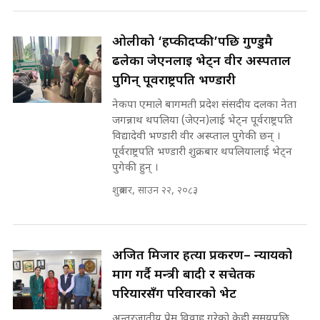
Waterfall of Rasuwa ||
SIDHAKURA ||
घुसको डिल गर्ने मन्त्रीकाे राजिनामा,
भूमिसुधार मन्त्रीलाई जोगाइदै ! ||
ओलीको ‘हप्कीदप्की’पछि गुण्डुमै
SIDHAKURA ||
ढलेका जेएनलाई भेट्न वीर अस्पताल
कहिले बन्ला चक्रपथ ? विस्तार कार्यमा
पुगिन् पूर्वराष्ट्रपति भण्डारी
किन भइरहेछ ढिलाइ ?The Ring Road
नेकपा एमाले बागमती प्रदेश संसदीय दलका नेता
Expansion Dilemma |
७८ लाख घुस खाने मन्त्री ! जोगाउने
SIDHAKURA |
जगन्नाथ थपलिया (जेएन)लाई भेट्न पूर्वराष्ट्रपति
प्रधानमन्त्री ? || SIDHAKURA ||
विद्यादेवी भण्डारी वीर अस्प्ताल पुगेकी छन् ।
SIDHAKURA INVESTIGATION
पूर्वराष्ट्रपति भण्डारी शुक्रबार थपलियालाई भेट्न
||
पुगेकी हुन् ।
पटकपटक भावुक बने गृहमन्त्री सुदन
गुरुङ, भक्कानिए सांसदहरू ||
शुक्रबार, साउन २२, २०८३
SIDHAKURA ||
मन्त्री र पूर्व मन्त्रीको ७८ लाख घुस डिलको
अडियो | FULL AUDIO |
SIDHAKURA |
अजित मिजार हत्या प्रकरण– न्यायको
माग गर्दै मन्त्री बादी र सचेतक
परियारसँग परिवारको भेट
मन्त्री राजकुमारलाई घुस दिने विचौलीया
पूर्व मन्त्री रञ्जिता || SIDHAKURA
अन्तरजातीय प्रेम विवाह गरेको केही समयपछि