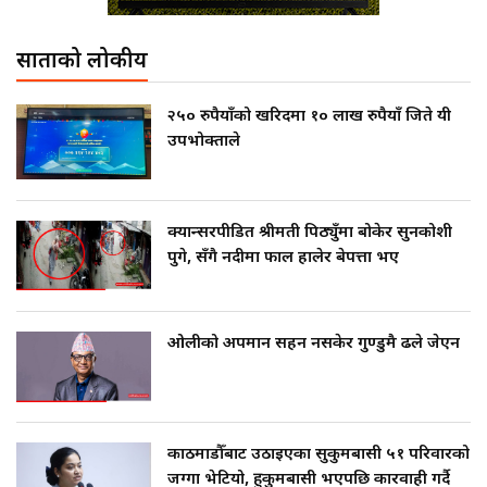
साताको लोकप्रीय
२५० रुपैयाँको खरिदमा १० लाख रुपैयाँ जिते यी
उपभोक्ताले
क्यान्सरपीडित श्रीमती पिठ्युँमा बोकेर सुनकोशी
पुगे, सँगै नदीमा फाल हालेर बेपत्ता भए
ओलीको अपमान सहन नसकेर गुण्डुमै ढले जेएन
काठमाडौँबाट उठाइएका सुकुमबासी ५१ परिवारको
जग्गा भेटियो, हुकुमबासी भएपछि कारवाही गर्दै