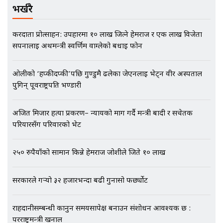
भर्खरै
भिजिट भिसामा गृह मन्त्रालयकै सेटिङः१
अर्ब बढी घुस!|| SIDHAKURA ||
करदाता प्रोत्साहन: उपहारमा १० लाख जित्ने हेमराज र एक लाख विजेता
सपनालाई अर्थमन्त्री स्वर्णिम वाग्लेको बधाई फोन
ओलीको ‘हप्कीदप्की’पछि गुण्डुमै ढलेका जेएनलाई भेट्न वीर अस्पताल
एभरेष्ट अस्पताल फलोअपः CCTV फुटेज
पुगिन् पूर्वराष्ट्रपति भण्डारी
गायब || Everest Hospital
Followup: CCTV Footage Lost |
SIDHAKURA |
अजित मिजार हत्या प्रकरण– न्यायको माग गर्दै मन्त्री बादी र सचेतक
परियारसँग परिवारको भेट
२५० रुपैयाँको सामान किन्ने हेमराज जोशीले जिते १० लाख
सरकारले गर्‍यो ३२ हजारभन्दा बढी गुनासो फर्छ्योट
राहदानीसम्बन्धी कानुन समयसापेक्ष बनाउन संशोधन आवश्यक छ :
परराष्ट्रमन्त्री खनाल