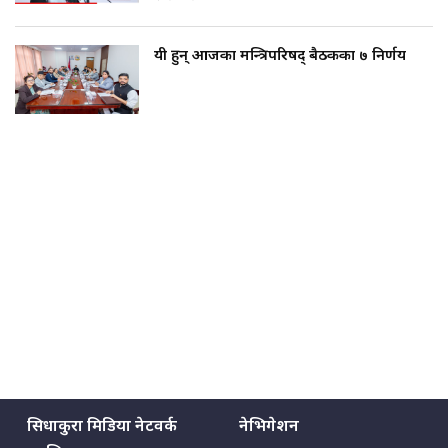
यी हुन् आजका मन्त्रिपरिषद् बैठकका ७ निर्णय
सिधाकुरा मिडिया नेटवर्क
नेभिगेशन