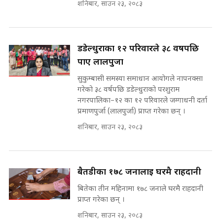
शनिबार, साउन २३, २०८३
SIDHAKURA |
प्रधानमन्त्री ? || SIDHAKURA ||
SIDHAKURA INVESTIGATION
||
पटकपटक भावुक बने गृहमन्त्री सुदन
डडेल्धुराका १२ परिवारले ३८ वर्षपछि
गुरुङ, भक्कानिए सांसदहरू ||
SIDHAKURA ||
पाए लालपुर्जा
मन्त्री र पूर्व मन्त्रीको ७८ लाख घुस डिलको
अडियो | FULL AUDIO |
सुकुम्बासी समस्या समाधान आयोगले नापनक्सा
SIDHAKURA |
गरेको ३८ वर्षपछि डडेल्धुराको परशुराम
नगरपालिका–१२ का १२ परिवारले जग्गाधनी दर्ता
प्रमाणपुर्जा (लालपुर्जा) प्राप्त गरेका छन् ।
मन्त्री राजकुमारलाई घुस दिने विचौलीया
शनिबार, साउन २३, २०८३
पूर्व मन्त्री रञ्जिता || SIDHAKURA
||
बैतडीका १७८ जनालाई घरमै राहदानी
बितेका तीन महिनामा १७८ जनाले घरमै राहदानी
मन्त्रीले घुस डिल गरेको अडियो ! दुई झोला
नोट मन्त्रीलाई घुस | SIDHAKURA |
प्राप्त गरेका छन् ।
SIDHAKURA INVESTIGATION |
शनिबार, साउन २३, २०८३