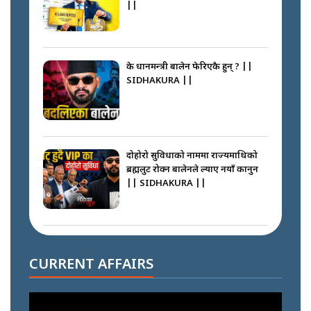
||
के प्रधानमन्त्री बालेन फेरिएकै हुन् ? ||
SIDHAKURA ||
दोहोरो सुविधाको नाममा राज्यमाथिको
ब्रह्मलुट रोक्न बालेनले ल्याए नयाँ कानुन
|| SIDHAKURA ||
निम्सदाइसँगै अस्ताएका रेकर्डहोल्डर
आरोहीहरू | Record-breaking
CURRENT AFFAIRS
climbers who set foot with
Nimsdai |