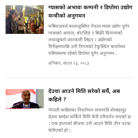
राष्ट्रिय सवालमा ९ दल एकजुट ||
ग्यासको अभावः कम्पनी र डिपोमा उद्योग
Prachanda, Rabi, Gagan Stand
मन्त्रीको अनुगमन
on the Same Page ||
पोप्पोको पासोः कमाउने लोभमा घरबार नै
SIDHAKURA ||
उठिबास | The Dark Side of
मन्त्री यादवले बालाजुस्थित नेपाल ग्यास उद्योग पुगेर
'Poppo Live'-SIDHAKURA
ग्यासको आयात, बोटलिङ र बिक्री वितरणको
INVESTIGATION
तथ्याङ्कबारे जानकारी लिइन् । उद्योगको
सहकारी पीडितसँग मन्त्री प्रतिभा रावलले
निरीक्षणपछि उनी निगमको टेकुस्थित कार्यालय
भनिन्–साथ दिनुहोस्, दबाब होइन ||
पसिरसरमा रहेको डिपोमा पुगेर अनुगमन...
Sidhakura || Pratibha Rawal
मन्त्री आउने बित्तिकै सुरु भएको थियो
शनिबार, साउन २३, २०८३
घुसको डिल || Raj Kumar Gupta ||
SIDHAKURA ||
रसुवाकाे भाङ्गे झरना | Bhange
Waterfall of Rasuwa ||
देउवा आउने मिति सरेको सर्यै, अब
SIDHAKURA ||
घुसको डिल गर्ने मन्त्रीकाे राजिनामा,
कहिले ?
भूमिसुधार मन्त्रीलाई जोगाइदै ! ||
नेपाली कांग्रेसका निवर्तमान सभापति शेरबहादुर
SIDHAKURA ||
देउवा स्वदेश फर्किने मिति फेरि परिवर्तन भएको छ
कहिले बन्ला चक्रपथ ? विस्तार कार्यमा
। एक हप्ताको बीचमा उनी आउने मिति तीन पटक
किन भइरहेछ ढिलाइ ?The Ring Road
फेरिएको हो ।
Expansion Dilemma |
७८ लाख घुस खाने मन्त्री ! जोगाउने