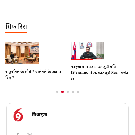
सिफारिस
भाइचारा खलबलाउने कुनै पनि
राष्ट्रपतिले के सोधे ? बालेनले के जवाफ
क्रियाकलापप्रति सरकार पूर्ण रुपमा सचेत
दिए ?
छ
सिधाकुरा