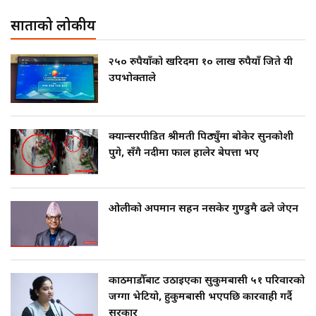
साताको लोकप्रीय
२५० रुपैयाँको खरिदमा १० लाख रुपैयाँ जिते यी
उपभोक्ताले
क्यान्सरपीडित श्रीमती पिठ्युँमा बोकेर सुनकोशी
पुगे, सँगै नदीमा फाल हालेर बेपत्ता भए
ओलीको अपमान सहन नसकेर गुण्डुमै ढले जेएन
काठमाडौँबाट उठाइएका सुकुमबासी ५१ परिवारको
जग्गा भेटियो, हुकुमबासी भएपछि कारवाही गर्दै
सरकार