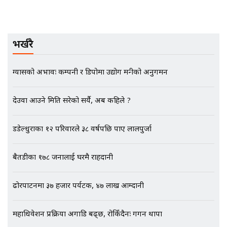
मृतकका परिवारप्रति मेडिकल काउन्सीलको
बदनियत ! न्याय खोज्दै भौतारिदै सुवास
भर्खरै
|| THE REPORTER ||
ग्यासको अभावः कम्पनी र डिपोमा उद्योग मन्त्रीको अनुगमन
EXCLUSIVE - भिजिट भिसामा सेटिङको
देउवा आउने मिति सरेको सर्यै, अब कहिले ?
गोप्य अडियो र म्यासेज, गृह मन्त्रालय
कनेक्सन ! || VISIT VISA SCAM
डडेल्धुराका १२ परिवारले ३८ वर्षपछि पाए लालपुर्जा
बैतडीका १७८ जनालाई घरमै राहदानी
भिजिट भिसामा गृह मन्त्रालयकै सेटिङः१
अर्ब बढी घुस!|| SIDHAKURA ||
ढोरपाटनमा ३७ हजार पर्यटक, ४७ लाख आम्दानी
महाधिवेशन प्रक्रिया अगाडि बढ्छ, रोकिँदैनः गगन थापा
एभरेष्ट अस्पताल फलोअपः CCTV फुटेज