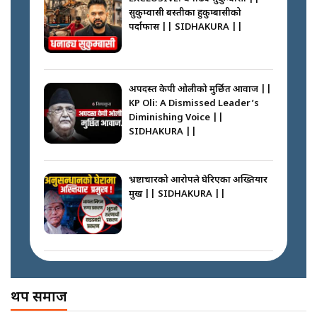
सुकुम्वासी बस्तीका हुकुम्बासीको
फेरि स्वर्गनर्कको यात्रामा ओली–प्रचण्ड ||
पर्दाफास || SIDHAKURA ||
SIDHAKURA ||
प्रधानमन्त्री बालेनले सम्बोधनमा के भने ?
|| PM BALEN ADDRESS ||
SIDHAKURA ||
अपदस्त केपी ओलीको मुर्छित आवाज ||
KP Oli: A Dismissed Leader’s
कस्तो छ नागढुङ्गा सुरुङमार्ग ? ||
Diminishing Voice ||
SIDHAKURA ||
SIDHAKURA ||
अदालतको गुनासो अब सिधै सर्वोच्चमा
|| Court Grievances Directly to
the Supreme Court ||
भ्रष्टाचारको आरोपले घेरिएका अख्तियार
SIDHAKURA
प्रमुख || SIDHAKURA ||
प्रश्नपत्र लिक गर्ने सुलभ सर ? ||
SIDHAKURA ||
मोबिलिटीमा महिलाको पहुँच विस्तार गर्दै
इनड्राइभ || SIDHAKURA ||
अख्तियारको कठघरामा घुस्याहा मन्त्रीहरू
! || CIAA Investigation over
थप समाज
Corrupted Minister ||
SIDHAKURA