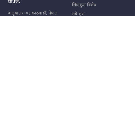
प्रा.लि.
सिधाकुरा विशेष
बालुवाटार–०३ काठमाडौँ, नेपाल
सबै कुरा
जनताका कुरा
सम्पर्क: ९८५१३६२६६६,
९८०२३६२६६६
उपभोक्ताका कुरा
इमेल:
news@sidhakura.com
,
info@sidhakura.com
अपराध
हाम्रो टीम
विज्ञापनका लागि
९८०२३६१६६६, ९८५१३३१६६६
marketing@sidhakura.com
प्रकाशक
सम्पादक
युवराज कंडेल
अक्षर काका
सूचना विभाग दर्ता नं.
४००५-२०७९/८०