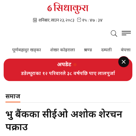
पूर्णबहादुर खड्का
शेखर कोइराला
प्रचण्ड
दम्पती
बेपत्ता
सु
अपडेट
डडेल्धुराका १२ परिवारले ३८ वर्षपछि पाए लालपुर्जा
समाज
प्रभु बैंकका सीईओ अशोक शेरचन
पक्राउ