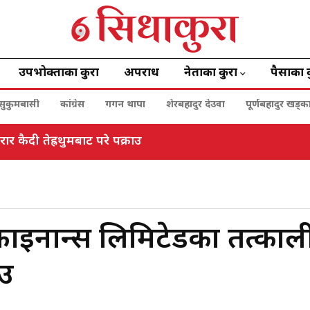
उपभोक्ताका कुरा
अपराध
नेताका कुरा
पैसाका 
सुकुमबासी
कांग्रेस
गगन थापा
शेरबहादुर देउवा
पूर्णबहादुर खड्क
र कैदी तेह्रथुमबाट परे पक्राउ
ड फाइनान्स लिमिटेडका तत्काल
ाउ