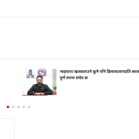
भाइचारा खलबलाउने कुनै पनि क्रियाकलापप्रति सरकार
जिउँद
पूर्ण रुपमा सचेत छ