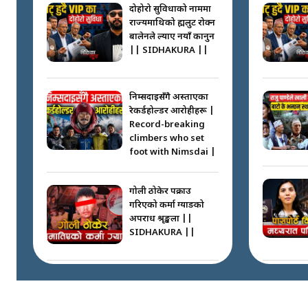
दोहोरो सुविधाको नाममा
राज्यमाथिको ब्रह्मलुट रोक्न
बालेनले ल्याए नयाँ कानुन
|| SIDHAKURA ||
निम्सदाइसँगै अस्ताएका
रेकर्डहोल्डर आरोहीहरू |
Record-breaking
climbers who set
foot with Nimsdai |
गोली ठोकेर पक्राउ
गरिएको कर्मा ग्याङको
अपराध श्रृङ्खला ||
SIDHAKURA ||
नभाँडिएको सद्भाव :
कप्तानगञ्जबाट
सल्किएको आगो