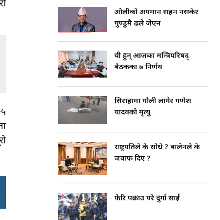
री
ओलीको अपमान सहन नसकेर
गुण्डुमै ढले जेएन
यी हुन् आजका मन्त्रिपरिषद्
बैठकका ७ निर्णय
सिराहामा गोली लागेर गणेश
–५
यादवको मृत्यु
ता
रो
राष्ट्रपतिले के सोधे ? बालेनले के
जवाफ दिए ?
फेरि पक्राउ परे दुर्गा प्रसाईं