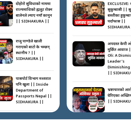
दोहोरो सुविधाको नाममा
EXCLUSIVE: 
राज्यमाथिको ब्रह्मलुट रोक्न
सुकुम्बासी || स
बालेनले ल्याए नयाँ कानुन
बस्तीका हुकुम्ब
|| SIDHAKURA ||
पर्दाफास ||
SIDHAKURA 
राजु पाण्डेले खाली
अपदस्त केपी 
गराएको बाटो के भन्छन्
मुर्छित आवाज 
स्थानीय ? ||
Oli: A Dismi
SIDHAKURA ||
Leader’s
Diminishing
|| SIDHAKU
पासपोर्ट विभाग मध्यरात
पनि खुला || Inside
भ्रष्टाचारको आर
Department of
घेरिएका अख्तिय
Passports Nepal ||
|| SIDHAKU
SIDHAKURA ||
कहाँ हरायो ग्यास ? ||
Where Did the Gas
अख्तियारको क
Go? || SIDHAKURA