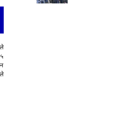
ले
 ५
ीन
ले