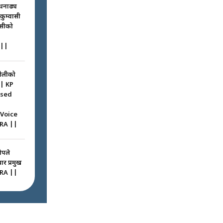
धनाढ्य
ुकुम्वासी
ासीको
||
ओलीको
|| KP
ssed
 Voice
RA ||
ोपले
ार प्रमुख
RA ||
ठघरामा