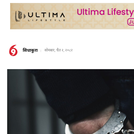
सिधाकुरा
सोमबार, चैत २, २०८२