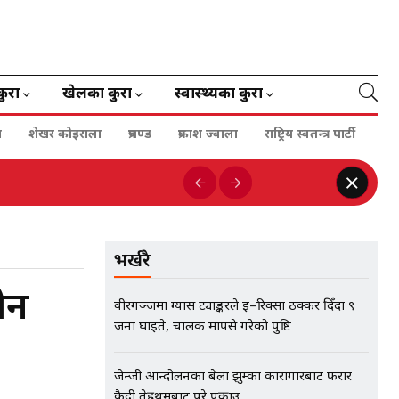
कुरा
खेलका कुरा
स्वास्थ्यका कुरा
ा
शेखर कोइराला
प्रचण्ड
प्रकाश ज्वाला
राष्ट्रिय स्वतन्त्र पार्टी
भर्खरै
ीन
वीरगञ्जमा ग्यास ट्याङ्करले ई–रिक्सा ठक्कर दिँदा ९
जना घाइते, चालक मापसे गरेको पुष्टि
जेन्जी आन्दोलनका बेला झुम्का कारागारबाट फरार
कैदी तेह्रथुमबाट परे पक्राउ