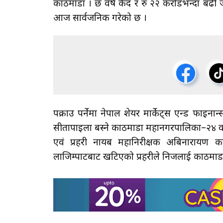
काठमाडौँ । छ वर्ष कैद र रु २२ करोडभन्दा बढी 
आज सार्वजनिक गरेको छ ।
पक्राउ पर्नेमा नेपाल शेयर मार्केट्स एन्ड फाइना
सीतापाइला बस्ने काठमाडौँ महानगरपालिका–२४ वटु घर भए
एवं प्रहरी नायब महानिरीक्षक अबिनारायण काफ
लाजिम्पाटबाट खटिएको प्रहरीले निजलाई काठमाडौँ