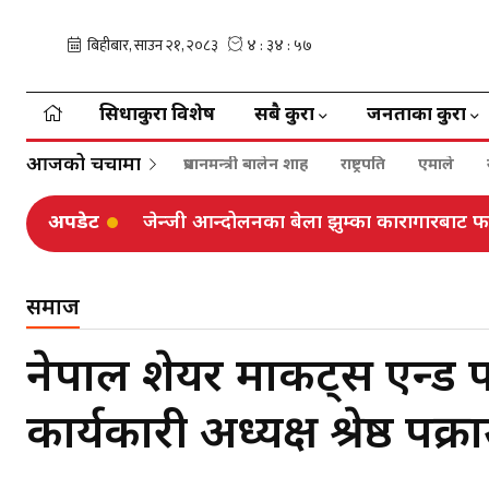
सिधाकुरा विशेष
सबै कुरा
जनताका कुरा
आजको चर्चामा
प्रधानमन्त्री बालेन शाह
राष्ट्रपति
एमाले
अपडेट
जेन्जी आन्दोलनका बेला झुम्का कारागारबाट फरा
समाज
नेपाल शेयर मार्केट्स एन्
कार्यकारी अध्यक्ष श्रेष्ठ पक्र