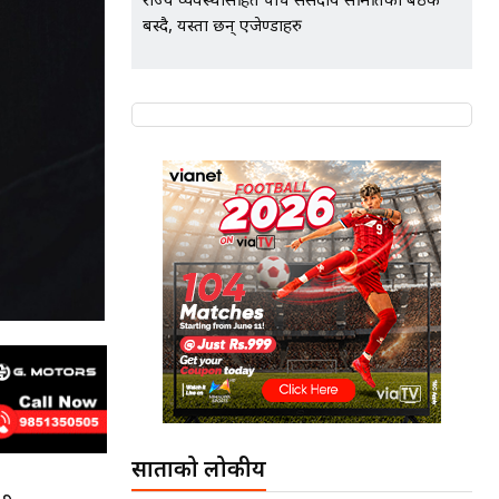
राज्य व्यवस्थासहित पाँच संसदीय समितिको बैठक
बस्दै, यस्ता छन् एजेण्डाहरु
साताको लोकप्रीय