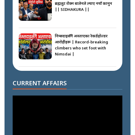
ब्रह्मलुट रोक्न बालेनले ल्याए नयाँ कानुन
|| SIDHAKURA ||
निम्सदाइसँगै अस्ताएका रेकर्डहोल्डर
आरोहीहरू | Record-breaking
climbers who set foot with
Nimsdai |
गोली ठोकेर पक्राउ गरिएको कर्मा ग्याङको
अपराध श्रृङ्खला || SIDHAKURA ||
CURRENT AFFAIRS
नभाँडिएको सद्भाव : कप्तानगञ्जबाट
सल्किएको आगो निभाउनेहरू ||
SIDHAKURA || THE REPORTER
||