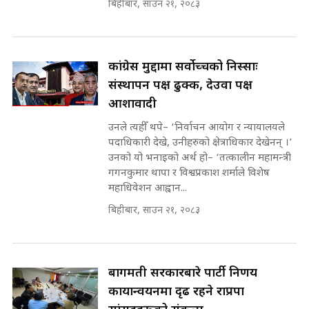
बिहीबार, साउन २१, २०८३
SIDHAKURA ||
मन्त्री र पूर्व मन्त्रीको ७८ लाख घुस डिलको
अडियो | FULL AUDIO |
SIDHAKURA |
कांग्रेस मुद्दामा सर्वोच्चको निस्साः
संस्थापन पक्ष ढुक्क, देउवा पक्ष
आशावादी
मन्त्री राजकुमारलाई घुस दिने विचौलीया
पूर्व मन्त्री रञ्जिता || SIDHAKURA
उनले त्यहीँ थपे– ‘निर्वाचन आयोग र न्यायालयले
||
पदाधिकारी देखे, उनीहरुको क्षेत्राधिकार देखेनन् ।’
उनको यो भनाइको अर्थ हो– ‘तत्कालीन महामन्त्री
गगनकुमार थापा र विश्वप्रकाश शर्माले विशेष
महाधिवेशन आह्वान...
मन्त्रीले घुस डिल गरेको अडियो ! दुई झोला
नोट मन्त्रीलाई घुस | SIDHAKURA |
बिहीबार, साउन २१, २०८३
SIDHAKURA INVESTIGATION |
बागमती सरकारबारे पार्टी निर्णय
मृतकका परिवारप्रति मेडिकल काउन्सीलको
कार्यान्वयनमा दृढ रहने राप्रपा
बदनियत ! न्याय खोज्दै भौतारिदै सुवास
|| THE REPORTER ||