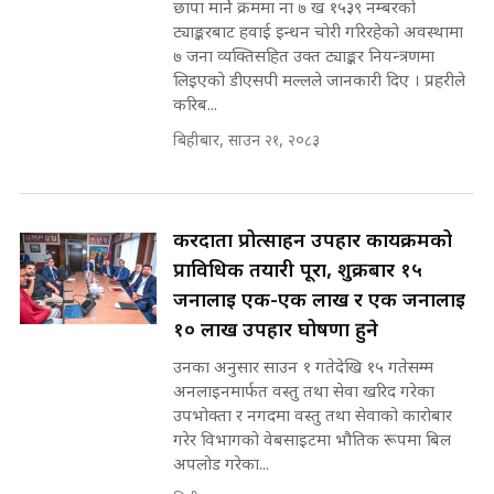
छापा मार्ने क्रममा ना ७ ख १५३९ नम्बरको
INVESTIGATION
ट्याङ्करबाट हवाई इन्धन चोरी गरिरहेको अवस्थामा
सहकारी पीडितसँग मन्त्री प्रतिभा रावलले
७ जना व्यक्तिसहित उक्त ट्याङ्कर नियन्त्रणमा
भनिन्–साथ दिनुहोस्, दबाब होइन ||
लिइएको डीएसपी मल्लले जानकारी दिए । प्रहरीले
Sidhakura || Pratibha Rawal
मन्त्री आउने बित्तिकै सुरु भएको थियो
करिब...
घुसको डिल || Raj Kumar Gupta ||
SIDHAKURA ||
बिहीबार, साउन २१, २०८३
रसुवाकाे भाङ्गे झरना | Bhange
Waterfall of Rasuwa ||
SIDHAKURA ||
घुसको डिल गर्ने मन्त्रीकाे राजिनामा,
करदाता प्रोत्साहन उपहार कार्यक्रमको
भूमिसुधार मन्त्रीलाई जोगाइदै ! ||
प्राविधिक तयारी पूरा, शुक्रबार १५
SIDHAKURA ||
जनालाई एक-एक लाख र एक जनालाई
कहिले बन्ला चक्रपथ ? विस्तार कार्यमा
१० लाख उपहार घोषणा हुने
किन भइरहेछ ढिलाइ ?The Ring Road
उनका अनुसार साउन १ गतेदेखि १५ गतेसम्म
Expansion Dilemma |
७८ लाख घुस खाने मन्त्री ! जोगाउने
SIDHAKURA |
अनलाइनमार्फत वस्तु तथा सेवा खरिद गरेका
प्रधानमन्त्री ? || SIDHAKURA ||
उपभोक्ता र नगदमा वस्तु तथा सेवाको कारोबार
SIDHAKURA INVESTIGATION
गरेर विभागको वेबसाइटमा भौतिक रूपमा बिल
||
अपलोड गरेका...
पटकपटक भावुक बने गृहमन्त्री सुदन
गुरुङ, भक्कानिए सांसदहरू ||