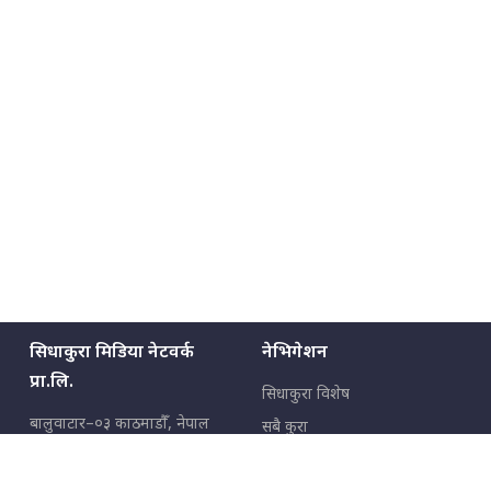
सिधाकुरा मिडिया नेटवर्क
नेभिगेशन
प्रा.लि.
सिधाकुरा विशेष
बालुवाटार–०३ काठमाडौँ, नेपाल
सबै कुरा
जनताका कुरा
सम्पर्क: ९८५१३६२६६६,
९८०२३६२६६६