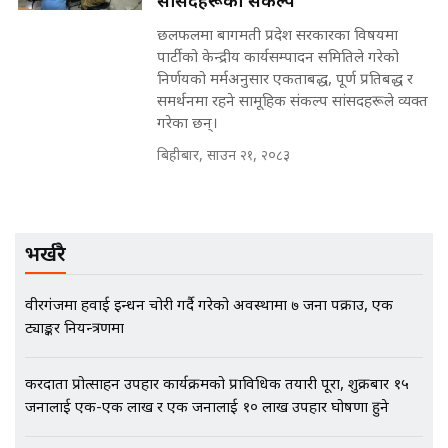
सांसदहरूको संकल्प
छलफलमा बागमती प्रदेश सरकारका विषयमा
पार्टीको केन्द्रीय कार्यसम्पादन समितिले गरेको
निर्णयको मर्मअनुसार एकताबद्ध, पूर्ण प्रतिबद्ध र
EXCLUSIVE - भिजिट भिसामा सेटिङको
समर्थनमा रहने सामूहिक संकल्प सांसदहरूले व्यक्त
गोप्य अडियो र म्यासेज, गृह मन्त्रालय
गरेका छन्।
कनेक्सन ! || VISIT VISA SCAM
बिहीबार, साउन २१, २०८३
भिजिट भिसामा गृह मन्त्रालयकै सेटिङः१
अर्ब बढी घुस!|| SIDHAKURA ||
भर्खरै
वीरगंजमा हवाई इन्धन चोरी गर्दै गरेको अवस्थामा ७ जना पक्राउ, एक
ट्याङ्कर नियन्त्रणमा
एभरेष्ट अस्पताल फलोअपः CCTV फुटेज
गायब || Everest Hospital
Followup: CCTV Footage Lost |
करदाता प्रोत्साहन उपहार कार्यक्रमको प्राविधिक तयारी पूरा, शुक्रबार १५
SIDHAKURA |
जनालाई एक-एक लाख र एक जनालाई १० लाख उपहार घोषणा हुने