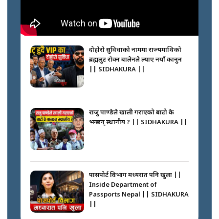
नेपालीलाई भरिया मात्र देख्ने दृष्टिकोण
बदलेका ‘निम्स दाई’ || SIDHAKURA
||
दोहोरो सुविधाको नाममा राज्यमाथिको
ब्रह्मलुट रोक्न बालेनले ल्याए नयाँ कानुन
|| SIDHAKURA ||
कप्तानगञ्जपछि मधेसमा के हुँदैछ ?
आगो निभाउने कि तेल थप्ने ? WHATS
HAPPENING IN MADHESH ? ||
राजु पाण्डेले खाली गराएको बाटो के
भन्छन् स्थानीय ? || SIDHAKURA ||
कप्तानगञ्ज घटनाको सुरुवात कसरी
भयो ? के के भयो ? || SUNSARI
CASE || SIDHAKURA || THE
पासपोर्ट विभाग मध्यरात पनि खुला ||
REPORTER ||
Inside Department of
Passports Nepal || SIDHAKURA
||
भीड नियन्त्रण गर्न बारम्बार किन चुक्दैछ