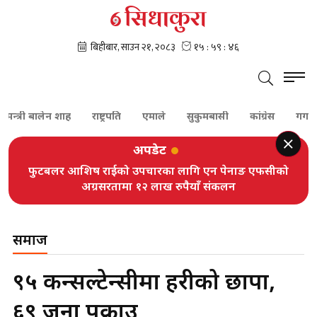
त्री बालेन शाह
राष्ट्रपति
एमाले
सुकुमबासी
कांग्रेस
गगन थापा
अपडेट
बागमती सरकारबारे पार्टी निर्णय कार्यान्वयनमा दृढ रहने राप्रपा
सांसदहरूको संकल्प
समाज
९५ कन्सल्टेन्सीमा प्रहरीको छापा,
६९ जना पक्राउ