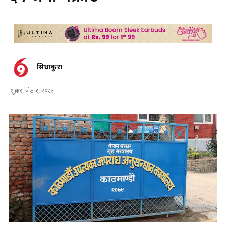
सिधाकुरा
शुक्रबार, जेठ १, २०८३