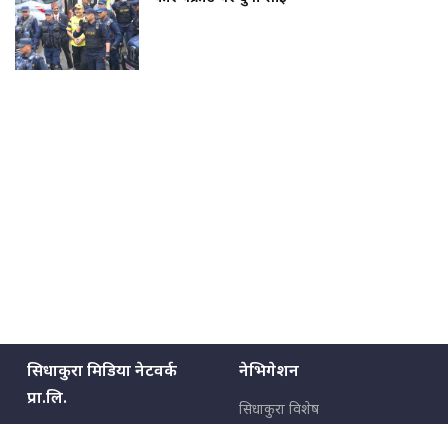
सिधाकुरा मिडिया नेटवर्क
नेभिगेशन
प्रा.लि.
सिधाकुरा विशेष
बालुवाटार–०३ काठमाडौँ, नेपाल
सबै कुरा