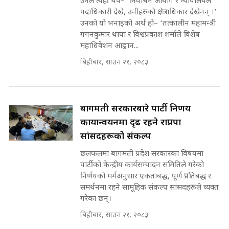
उनले त्यहीँ थपे– ‘निर्वाचन आयोग र न्यायालयले
Expansion Dilemma |
७८ लाख घुस खाने मन्त्री ! जोगाउने
SIDHAKURA |
पदाधिकारी देखे, उनीहरुको क्षेत्राधिकार देखेनन् ।’
प्रधानमन्त्री ? || SIDHAKURA ||
उनको यो भनाइको अर्थ हो– ‘तत्कालीन महामन्त्री
SIDHAKURA INVESTIGATION
गगनकुमार थापा र विश्वप्रकाश शर्माले विशेष
||
महाधिवेशन आह्वान...
पटकपटक भावुक बने गृहमन्त्री सुदन
गुरुङ, भक्कानिए सांसदहरू ||
बिहीबार, साउन २१, २०८३
SIDHAKURA ||
मन्त्री र पूर्व मन्त्रीको ७८ लाख घुस डिलको
अडियो | FULL AUDIO |
SIDHAKURA |
बागमती सरकारबारे पार्टी निर्णय
कार्यान्वयनमा दृढ रहने राप्रपा
सांसदहरूको संकल्प
मन्त्री राजकुमारलाई घुस दिने विचौलीया
पूर्व मन्त्री रञ्जिता || SIDHAKURA
छलफलमा बागमती प्रदेश सरकारका विषयमा
||
पार्टीको केन्द्रीय कार्यसम्पादन समितिले गरेको
निर्णयको मर्मअनुसार एकताबद्ध, पूर्ण प्रतिबद्ध र
समर्थनमा रहने सामूहिक संकल्प सांसदहरूले व्यक्त
गरेका छन्।
मन्त्रीले घुस डिल गरेको अडियो ! दुई झोला
नोट मन्त्रीलाई घुस | SIDHAKURA |
बिहीबार, साउन २१, २०८३
SIDHAKURA INVESTIGATION |