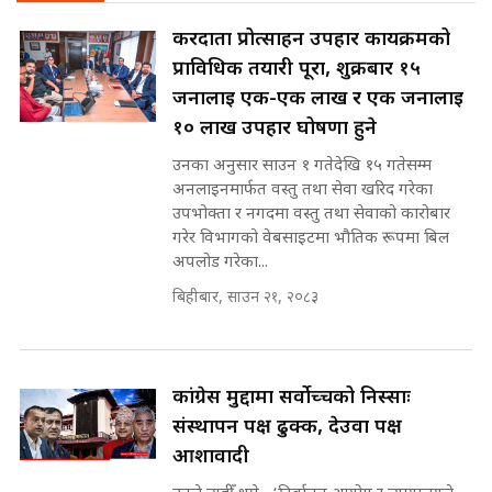
छैन खाली बेड || SIDHAKURA ||
SIDHAKURA
राष्ट्रिय सवालमा ९ दल एकजुट ||
करदाता प्रोत्साहन उपहार कार्यक्रमको
Prachanda, Rabi, Gagan Stand
प्राविधिक तयारी पूरा, शुक्रबार १५
on the Same Page ||
पोप्पोको पासोः कमाउने लोभमा घरबार नै
SIDHAKURA ||
जनालाई एक-एक लाख र एक जनालाई
उठिबास | The Dark Side of
'Poppo Live'-SIDHAKURA
१० लाख उपहार घोषणा हुने
INVESTIGATION
उनका अनुसार साउन १ गतेदेखि १५ गतेसम्म
सहकारी पीडितसँग मन्त्री प्रतिभा रावलले
अनलाइनमार्फत वस्तु तथा सेवा खरिद गरेका
भनिन्–साथ दिनुहोस्, दबाब होइन ||
उपभोक्ता र नगदमा वस्तु तथा सेवाको कारोबार
Sidhakura || Pratibha Rawal
मन्त्री आउने बित्तिकै सुरु भएको थियो
गरेर विभागको वेबसाइटमा भौतिक रूपमा बिल
घुसको डिल || Raj Kumar Gupta ||
अपलोड गरेका...
SIDHAKURA ||
बिहीबार, साउन २१, २०८३
रसुवाकाे भाङ्गे झरना | Bhange
Waterfall of Rasuwa ||
SIDHAKURA ||
घुसको डिल गर्ने मन्त्रीकाे राजिनामा,
भूमिसुधार मन्त्रीलाई जोगाइदै ! ||
कांग्रेस मुद्दामा सर्वोच्चको निस्साः
SIDHAKURA ||
संस्थापन पक्ष ढुक्क, देउवा पक्ष
कहिले बन्ला चक्रपथ ? विस्तार कार्यमा
आशावादी
किन भइरहेछ ढिलाइ ?The Ring Road