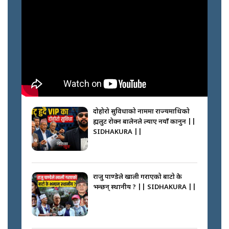
नेपालीलाई भरिया मात्र देख्ने दृष्टिकोण
बदलेका ‘निम्स दाई’ || SIDHAKURA
||
कप्तानगञ्जपछि मधेसमा के हुँदैछ ?
आगो निभाउने कि तेल थप्ने ? WHATS
HAPPENING IN MADHESH ? ||
दोहोरो सुविधाको नाममा राज्यमाथिको
ब्रह्मलुट रोक्न बालेनले ल्याए नयाँ कानुन ||
SIDHAKURA ||
कप्तानगञ्ज घटनाको सुरुवात कसरी
भयो ? के के भयो ? || SUNSARI
CASE || SIDHAKURA || THE
राजु पाण्डेले खाली गराएको बाटो के
REPORTER ||
भन्छन् स्थानीय ? || SIDHAKURA ||
भीड नियन्त्रण गर्न बारम्बार किन चुक्दैछ