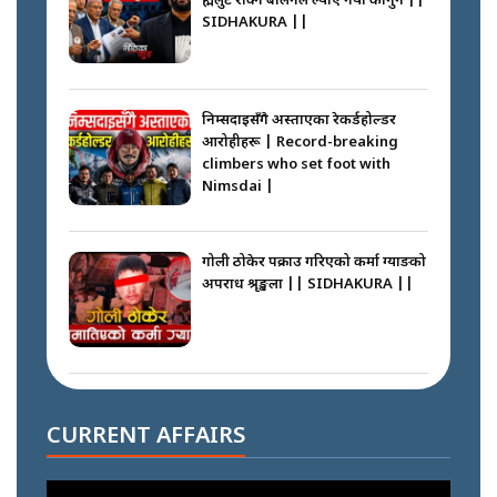
ब्रह्मलुट रोक्न बालेनले ल्याए नयाँ कानुन ||
SIDHAKURA ||
निम्सदाइसँगै अस्ताएका रेकर्डहोल्डर
आरोहीहरू | Record-breaking
climbers who set foot with
Nimsdai |
गोली ठोकेर पक्राउ गरिएको कर्मा ग्याङको
अपराध श्रृङ्खला || SIDHAKURA ||
नभाँडिएको सद्भाव : कप्तानगञ्जबाट
सल्किएको आगो निभाउनेहरू ||
CURRENT AFFAIRS
SIDHAKURA || THE REPORTER
||