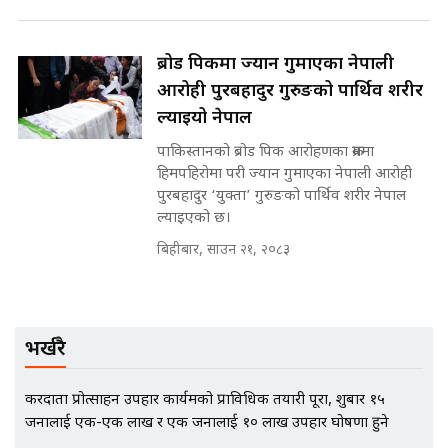
ब्रोड पिकमा ज्यान गुमाएका नेपाली
मृतकका परिवारप्रति मेडिकल
आरोही पुरबहादुर गुरुङको पार्थिव शरीर
काउन्सीलको बदनियत ! न्याय खोज्दै
भौतारिदै सुवास || THE REPORTER
ल्याइयो नेपाल
||
पाकिस्तानको ब्रोड पिक आरोहणका क्रममा
हिमपहिरोमा परी ज्यान गुमाएका नेपाली आरोही
पुरबहादुर ‘युक्ता’ गुरुङको पार्थिव शरीर नेपाल
EXCLUSIVE - भिजिट भिसामा सेटिङको
ल्याइएको छ।
गोप्य अडियो र म्यासेज, गृह मन्त्रालय
कनेक्सन ! || VISIT VISA SCAM
बिहीबार, साउन २१, २०८३
भिजिट भिसामा गृह मन्त्रालयकै सेटिङः१
भर्खरै
अर्ब बढी घुस!|| SIDHAKURA ||
करदाता प्रोत्साहन उपहार कार्यक्रमको प्राविधिक तयारी पूरा, शुक्रबार १५
जनालाई एक-एक लाख र एक जनालाई १० लाख उपहार घोषणा हुने