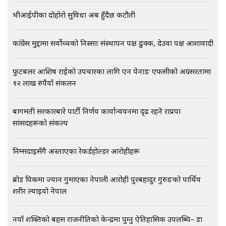
एभरेष्ट अस्पताल फलोअपः CCTV फुटेज
गायब || Everest Hospital
भीआईपीका दोहोरो सुविधा अब हुँदैछ कटौती
Followup: CCTV Footage Lost |
SIDHAKURA |
कांग्रेस मुद्दामा सर्वोच्चको निस्साः संस्थापन पक्ष ढुक्क, देउवा पक्ष आशावादी
फुटबलर आशिष राईको उपचारका लागि एन पेनाङ एफसीको अग्रसरतामा
१२ लाख रुपैयाँ संकलन
बागमती सरकारबारे पार्टी निर्णय कार्यान्वयनमा दृढ रहने राप्रपा
सांसदहरूको संकल्प
निम्सदाइसँगै अस्ताएका रेकर्डहोल्डर आरोहीहरू
ब्रोड पिकमा ज्यान गुमाएका नेपाली आरोही पुरबहादुर गुरुङको पार्थिव
शरीर ल्याइयो नेपाल
नयाँ शक्तिको बहस राजनीतिको केन्द्रमा पुग्नु ऐतिहासिक उपलब्धि– डा