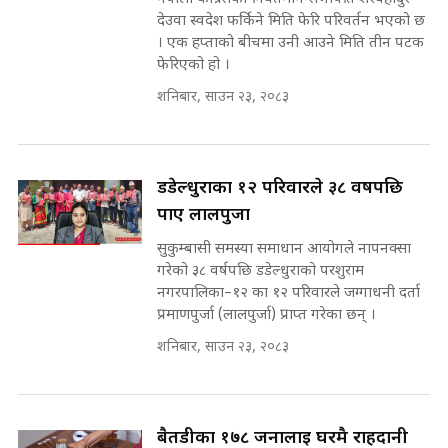
देउवा स्वदेश फर्किने मिति फेरि परिवर्तन भएको छ
कहिले बन्ला चक्रपथ ? विस्तार कार्यमा
। एक हप्ताको बीचमा उनी आउने मिति तीन पटक
किन भइरहेछ ढिलाइ ?The Ring Road
फेरिएको हो ।
Expansion Dilemma |
७८ लाख घुस खाने मन्त्री ! जोगाउने
शनिबार, साउन २३, २०८३
SIDHAKURA |
प्रधानमन्त्री ? || SIDHAKURA ||
SIDHAKURA INVESTIGATION
||
पटकपटक भावुक बने गृहमन्त्री सुदन
डडेल्धुराका १२ परिवारले ३८ वर्षपछि
गुरुङ, भक्कानिए सांसदहरू ||
SIDHAKURA ||
पाए लालपुर्जा
मन्त्री र पूर्व मन्त्रीको ७८ लाख घुस डिलको
अडियो | FULL AUDIO |
सुकुम्बासी समस्या समाधान आयोगले नापनक्सा
SIDHAKURA |
गरेको ३८ वर्षपछि डडेल्धुराको परशुराम
नगरपालिका–१२ का १२ परिवारले जग्गाधनी दर्ता
प्रमाणपुर्जा (लालपुर्जा) प्राप्त गरेका छन् ।
मन्त्री राजकुमारलाई घुस दिने विचौलीया
शनिबार, साउन २३, २०८३
पूर्व मन्त्री रञ्जिता || SIDHAKURA
||
बैतडीका १७८ जनालाई घरमै राहदानी