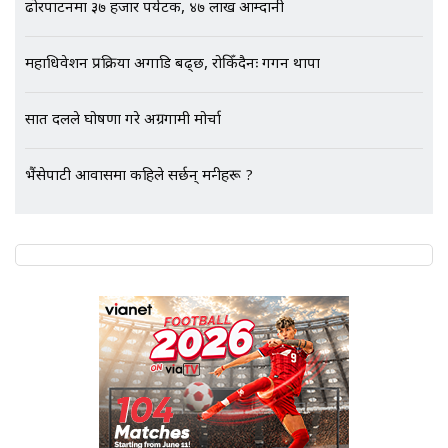
ढोरपाटनमा ३७ हजार पर्यटक, ४७ लाख आम्दानी
महाधिवेशन प्रक्रिया अगाडि बढ्छ, रोकिँदैनः गगन थापा
एभरेष्ट अस्पताल फलोअपः CCTV फुटेज
गायब || Everest Hospital
सात दलले घोषणा गरे अग्रगामी मोर्चा
Followup: CCTV Footage Lost |
SIDHAKURA |
भैंसेपाटी आवासमा कहिले सर्छन् मन्त्रीहरू ?