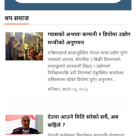
अख्तियारको कठघरामा घुस्याहा मन्त्रीहरू
! || CIAA Investigation over
थप समाज
Corrupted Minister ||
SIDHAKURA
राष्ट्रिय सवालमा ९ दल एकजुट ||
ग्यासको अभावः कम्पनी र डिपोमा उद्योग
Prachanda, Rabi, Gagan Stand
मन्त्रीको अनुगमन
on the Same Page ||
पोप्पोको पासोः कमाउने लोभमा घरबार नै
SIDHAKURA ||
उठिबास | The Dark Side of
मन्त्री यादवले बालाजुस्थित नेपाल ग्यास उद्योग पुगेर
'Poppo Live'-SIDHAKURA
ग्यासको आयात, बोटलिङ र बिक्री वितरणको
INVESTIGATION
तथ्याङ्कबारे जानकारी लिइन् । उद्योगको
सहकारी पीडितसँग मन्त्री प्रतिभा रावलले
निरीक्षणपछि उनी निगमको टेकुस्थित कार्यालय
भनिन्–साथ दिनुहोस्, दबाब होइन ||
पसिरसरमा रहेको डिपोमा पुगेर अनुगमन...
Sidhakura || Pratibha Rawal
मन्त्री आउने बित्तिकै सुरु भएको थियो
शनिबार, साउन २३, २०८३
घुसको डिल || Raj Kumar Gupta ||
SIDHAKURA ||
रसुवाकाे भाङ्गे झरना | Bhange
Waterfall of Rasuwa ||
देउवा आउने मिति सरेको सर्यै, अब
SIDHAKURA ||
घुसको डिल गर्ने मन्त्रीकाे राजिनामा,
कहिले ?
भूमिसुधार मन्त्रीलाई जोगाइदै ! ||
नेपाली कांग्रेसका निवर्तमान सभापति शेरबहादुर
SIDHAKURA ||