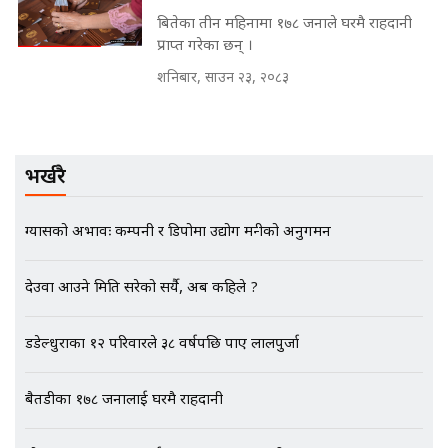
बितेका तीन महिनामा १७८ जनाले घरमै राहदानी
मन्त्रीले घुस डिल गरेको अडियो ! दुई झोला
नोट मन्त्रीलाई घुस | SIDHAKURA |
प्राप्त गरेका छन् ।
SIDHAKURA INVESTIGATION |
शनिबार, साउन २३, २०८३
मृतकका परिवारप्रति मेडिकल काउन्सीलको
बदनियत ! न्याय खोज्दै भौतारिदै सुवास
भर्खरै
|| THE REPORTER ||
ग्यासको अभावः कम्पनी र डिपोमा उद्योग मन्त्रीको अनुगमन
EXCLUSIVE - भिजिट भिसामा सेटिङको
देउवा आउने मिति सरेको सर्यै, अब कहिले ?
गोप्य अडियो र म्यासेज, गृह मन्त्रालय
कनेक्सन ! || VISIT VISA SCAM
डडेल्धुराका १२ परिवारले ३८ वर्षपछि पाए लालपुर्जा
बैतडीका १७८ जनालाई घरमै राहदानी
भिजिट भिसामा गृह मन्त्रालयकै सेटिङः१
अर्ब बढी घुस!|| SIDHAKURA ||