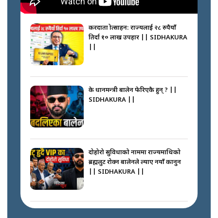
करदाता प्रोत्साहन: राज्यलाई २८ रुपैयाँ
तिर्दा १० लाख उपहार || SIDHAKURA
||
के प्रधानमन्त्री बालेन फेरिएकै हुन् ? ||
SIDHAKURA ||
दोहोरो सुविधाको नाममा राज्यमाथिको
ब्रह्मलुट रोक्न बालेनले ल्याए नयाँ कानुन
|| SIDHAKURA ||
निम्सदाइसँगै अस्ताएका रेकर्डहोल्डर