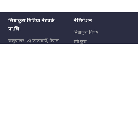
सिधाकुरा मिडिया नेटवर्क
नेभिगेशन
प्रा.लि.
सिधाकुरा विशेष
बालुवाटार–०३ काठमाडौँ, नेपाल
सबै कुरा
जनताका कुरा
सम्पर्क: ९८५१३६२६६६,
९८०२३६२६६६
उपभोक्ताका कुरा
इमेल:
news@sidhakura.com
,
info@sidhakura.com
अपराध
हाम्रो टीम
विज्ञापनका लागि
९८०२३६१६६६, ९८५१३३१६६६
marketing@sidhakura.com
प्रकाशक
सम्पादक
युवराज कंडेल
अक्षर काका