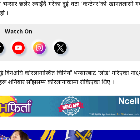
न्सार छलेर ल्याइँदै गरेका दुई वटा ‘कन्टेनर’को खानतलासी गर्
हो ।
Watch On
 दुई दिनअघि कोरलानास्थित चिनियाँ भन्सारबाट ‘लोड’ गरिएका ना
रू शनिबार साँझसम्म कोरलानाकामा रोकिएका थिए ।