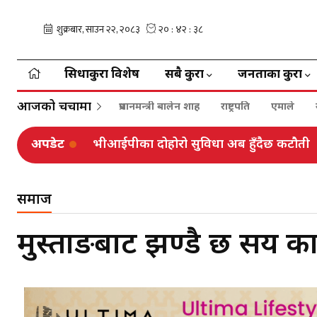
सिधाकुरा विशेष
सबै कुरा
जनताका कुरा
आजको चर्चामा
प्रधानमन्त्री बालेन शाह
राष्ट्रपति
एमाले
अपडेट
भीआईपीका दोहोरो सुविधा अब हुँदैछ कटौती
समाज
मुस्ताङबाट झण्डै छ सय कार्