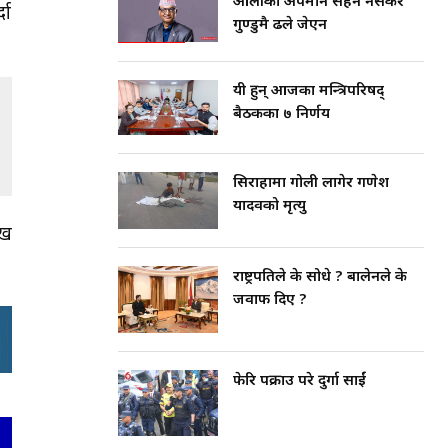
ओलीको अपमान सहन नसकेर
दा
गुण्डुमै ढले जेएन
यी हुन् आजका मन्त्रिपरिषद्
बैठकका ७ निर्णय
सिराहामा गोली लागेर गणेश
यादवको मृत्यु
६ख
राष्ट्रपतिले के सोधे ? बालेनले के
जवाफ दिए ?
फेरि पक्राउ परे दुर्गा प्रसाईं