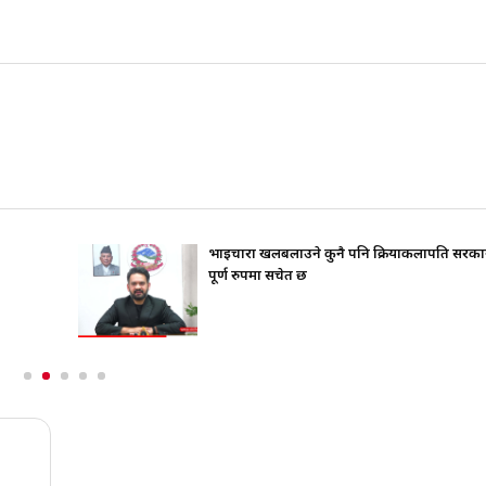
भाइचारा खलबलाउने कुनै पनि क्रियाकलापप्रति सरका
पूर्ण रुपमा सचेत छ