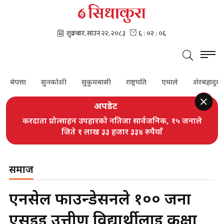
त्ता
सुनकोशी
सुकुमबासी
राष्ट्रपति
एमाले
शेरबहादुर देउवा
अपडेट
करदाता प्रोत्साहन उपहारको नतिजा सार्वजनिक, १५ जनाले
जिते १ लाख ३३ हजार ३३४ रुपैयाँ
समाज
एनसेल फाउन्डेसनले १०० जना
एसईई उत्तीर्ण विद्यार्थीलाई कक्षा