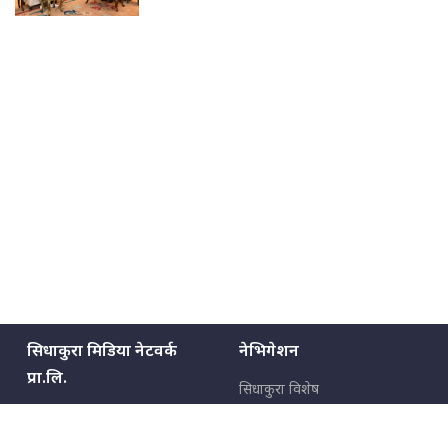
सिधाकुरा मिडिया नेटवर्क
नेभिगेशन
प्रा.लि.
सिधाकुरा विशेष
बालुवाटार–०३ काठमाडौँ, नेपाल
सबै कुरा