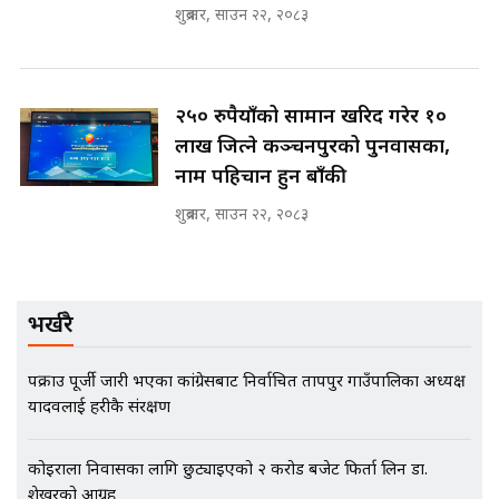
शुक्रबार, साउन २२, २०८३
मन्त्रीले घुस डिल गरेको अडियो ! दुई झोला
नोट मन्त्रीलाई घुस | SIDHAKURA |
SIDHAKURA INVESTIGATION |
२५० रुपैयाँको सामान खरिद गरेर १०
लाख जित्ने कञ्चनपुरको पुनर्वासका,
नाम पहिचान हुन बाँकी
मृतकका परिवारप्रति मेडिकल काउन्सीलको
शुक्रबार, साउन २२, २०८३
बदनियत ! न्याय खोज्दै भौतारिदै सुवास
|| THE REPORTER ||
भर्खरै
EXCLUSIVE - भिजिट भिसामा सेटिङको
गोप्य अडियो र म्यासेज, गृह मन्त्रालय
पक्राउ पूर्जी जारी भएका कांग्रेसबाट निर्वाचित प्रतापपुर गाउँपालिका अध्यक्ष
कनेक्सन ! || VISIT VISA SCAM
यादवलाई प्रहरीकै संरक्षण
कोइराला निवासका लागि छुट्याइएको २ करोड बजेट फिर्ता लिन डा.
भिजिट भिसामा गृह मन्त्रालयकै सेटिङः१
शेखरको आग्रह