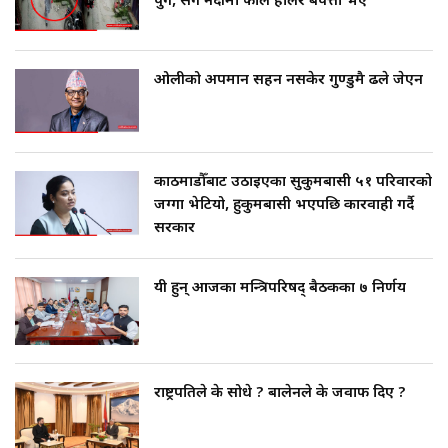
पुगे, सँगै नदीमा फाल हालेर बेपत्ता भए
ओलीको अपमान सहन नसकेर गुण्डुमै ढले जेएन
काठमाडौँबाट उठाइएका सुकुमबासी ५१ परिवारको
जग्गा भेटियो, हुकुमबासी भएपछि कारवाही गर्दै
सरकार
यी हुन् आजका मन्त्रिपरिषद् बैठकका ७ निर्णय
राष्ट्रपतिले के सोधे ? बालेनले के जवाफ दिए ?