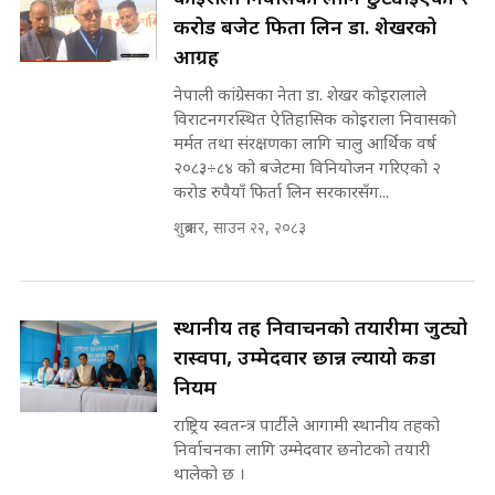
भूमिसुधार मन्त्रीलाई जोगाइदै ! ||
करोड बजेट फिर्ता लिन डा. शेखरको
SIDHAKURA ||
आग्रह
कहिले बन्ला चक्रपथ ? विस्तार कार्यमा
नेपाली कांग्रेसका नेता डा. शेखर कोइरालाले
किन भइरहेछ ढिलाइ ?The Ring Road
विराटनगरस्थित ऐतिहासिक कोइराला निवासको
Expansion Dilemma |
७८ लाख घुस खाने मन्त्री ! जोगाउने
मर्मत तथा संरक्षणका लागि चालु आर्थिक वर्ष
SIDHAKURA |
प्रधानमन्त्री ? || SIDHAKURA ||
२०८३÷८४ को बजेटमा विनियोजन गरिएको २
SIDHAKURA INVESTIGATION
करोड रुपैयाँ फिर्ता लिन सरकारसँग...
||
पटकपटक भावुक बने गृहमन्त्री सुदन
शुक्रबार, साउन २२, २०८३
गुरुङ, भक्कानिए सांसदहरू ||
SIDHAKURA ||
मन्त्री र पूर्व मन्त्रीको ७८ लाख घुस डिलको
अडियो | FULL AUDIO |
SIDHAKURA |
स्थानीय तह निर्वाचनको तयारीमा जुट्यो
रास्वपा, उम्मेदवार छान्न ल्यायो कडा
नियम
मन्त्री राजकुमारलाई घुस दिने विचौलीया
राष्ट्रिय स्वतन्त्र पार्टीले आगामी स्थानीय तहको
पूर्व मन्त्री रञ्जिता || SIDHAKURA
निर्वाचनका लागि उम्मेदवार छनोटको तयारी
||
थालेको छ ।