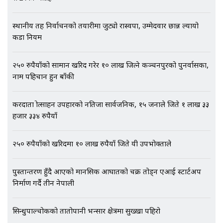
अर्ब बढी घुस!|| SIDHAKURA ||
स्थानीय तह निर्वाचनको तयारीमा जुट्यो रास्वपा, उम्मेदवार छान्न ल्यायो
कडा नियम
एभरेष्ट अस्पताल फलोअपः CCTV फुटेज
२५० रुपैयाँको सामान खरिद गरेर १० लाख जित्ने कञ्चनपुरको पुनर्वासका,
गायब || Everest Hospital
नाम पहिचान हुन बाँकी
Followup: CCTV Footage Lost |
SIDHAKURA |
करदाता प्रोत्साहन उपहारको नतिजा सार्वजनिक, १५ जनाले जिते १ लाख ३३
हजार ३३४ रुपैयाँ
२५० रुपैयाँको खरिदमा १० लाख रुपैयाँ जिते यी उपभोक्ताले
पुस्तान्तरण हुँदै आएको मानसिक आघातको चक्र तोड्न एआई स्टार्टअप
निर्माण गर्दै तीन नेपाली
सिन्धुपाल्चोकको तातोपानी भन्सार क्षेत्रमा सुख्खा पहिरो