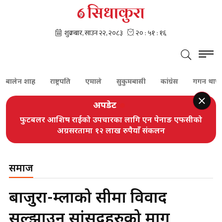
ालेन शाह
राष्ट्रपति
एमाले
सुकुमबासी
कांग्रेस
गगन थापा
श
अपडेट
फुटबलर आशिष राईको उपचारका लागि एन पेनाङ एफसीको
अग्रसरतामा १२ लाख रुपैयाँ संकलन
समाज
बाजुरा-हुम्लाको सीमा विवाद
सुल्झाउन सांसदहरुको माग