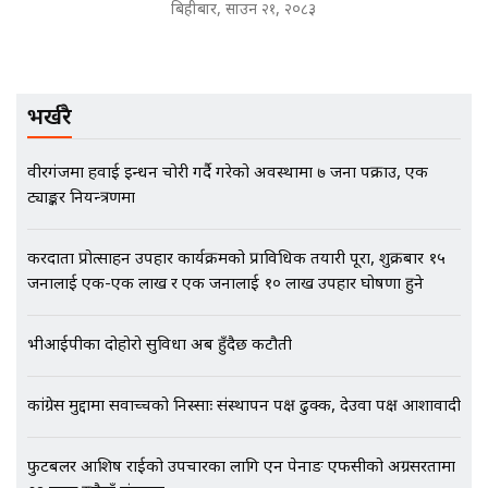
बिहीबार, साउन २१, २०८३
भिजिट भिसामा गृह मन्त्रालयकै सेटिङः१
अर्ब बढी घुस!|| SIDHAKURA ||
भर्खरै
वीरगंजमा हवाई इन्धन चोरी गर्दै गरेको अवस्थामा ७ जना पक्राउ, एक
ट्याङ्कर नियन्त्रणमा
एभरेष्ट अस्पताल फलोअपः CCTV फुटेज
गायब || Everest Hospital
Followup: CCTV Footage Lost |
करदाता प्रोत्साहन उपहार कार्यक्रमको प्राविधिक तयारी पूरा, शुक्रबार १५
SIDHAKURA |
जनालाई एक-एक लाख र एक जनालाई १० लाख उपहार घोषणा हुने
भीआईपीका दोहोरो सुविधा अब हुँदैछ कटौती
कांग्रेस मुद्दामा सर्वोच्चको निस्साः संस्थापन पक्ष ढुक्क, देउवा पक्ष आशावादी
फुटबलर आशिष राईको उपचारका लागि एन पेनाङ एफसीको अग्रसरतामा