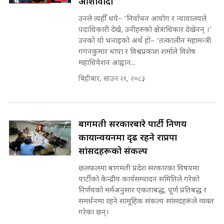
आशावादी
मन्त्री राजकुमारलाई घुस दिने विचौलीया
पूर्व मन्त्री रञ्जिता || SIDHAKURA
उनले त्यहीँ थपे– ‘निर्वाचन आयोग र न्यायालयले
||
पदाधिकारी देखे, उनीहरुको क्षेत्राधिकार देखेनन् ।’
उनको यो भनाइको अर्थ हो– ‘तत्कालीन महामन्त्री
गगनकुमार थापा र विश्वप्रकाश शर्माले विशेष
महाधिवेशन आह्वान...
मन्त्रीले घुस डिल गरेको अडियो ! दुई झोला
नोट मन्त्रीलाई घुस | SIDHAKURA |
बिहीबार, साउन २१, २०८३
SIDHAKURA INVESTIGATION |
बागमती सरकारबारे पार्टी निर्णय
मृतकका परिवारप्रति मेडिकल काउन्सीलको
कार्यान्वयनमा दृढ रहने राप्रपा
बदनियत ! न्याय खोज्दै भौतारिदै सुवास
|| THE REPORTER ||
सांसदहरूको संकल्प
छलफलमा बागमती प्रदेश सरकारका विषयमा
पार्टीको केन्द्रीय कार्यसम्पादन समितिले गरेको
निर्णयको मर्मअनुसार एकताबद्ध, पूर्ण प्रतिबद्ध र
EXCLUSIVE - भिजिट भिसामा सेटिङको
समर्थनमा रहने सामूहिक संकल्प सांसदहरूले व्यक्त
गोप्य अडियो र म्यासेज, गृह मन्त्रालय
गरेका छन्।
कनेक्सन ! || VISIT VISA SCAM