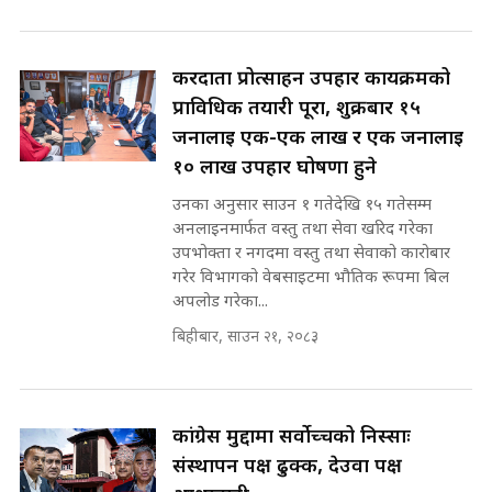
रसुवाकाे भाङ्गे झरना | Bhange
Waterfall of Rasuwa ||
SIDHAKURA ||
घुसको डिल गर्ने मन्त्रीकाे राजिनामा,
करदाता प्रोत्साहन उपहार कार्यक्रमको
भूमिसुधार मन्त्रीलाई जोगाइदै ! ||
प्राविधिक तयारी पूरा, शुक्रबार १५
SIDHAKURA ||
जनालाई एक-एक लाख र एक जनालाई
कहिले बन्ला चक्रपथ ? विस्तार कार्यमा
१० लाख उपहार घोषणा हुने
किन भइरहेछ ढिलाइ ?The Ring Road
उनका अनुसार साउन १ गतेदेखि १५ गतेसम्म
Expansion Dilemma |
७८ लाख घुस खाने मन्त्री ! जोगाउने
SIDHAKURA |
अनलाइनमार्फत वस्तु तथा सेवा खरिद गरेका
प्रधानमन्त्री ? || SIDHAKURA ||
उपभोक्ता र नगदमा वस्तु तथा सेवाको कारोबार
SIDHAKURA INVESTIGATION
गरेर विभागको वेबसाइटमा भौतिक रूपमा बिल
||
अपलोड गरेका...
पटकपटक भावुक बने गृहमन्त्री सुदन
गुरुङ, भक्कानिए सांसदहरू ||
बिहीबार, साउन २१, २०८३
SIDHAKURA ||
मन्त्री र पूर्व मन्त्रीको ७८ लाख घुस डिलको
अडियो | FULL AUDIO |
SIDHAKURA |
कांग्रेस मुद्दामा सर्वोच्चको निस्साः
संस्थापन पक्ष ढुक्क, देउवा पक्ष