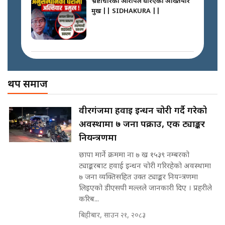
भ्रष्टाचारको आरोपले घेरिएका अख्तियार
SIDHAKURA
प्रमुख || SIDHAKURA ||
साढे २ अर्बका स्वकीय ! सांसदलाई
स्वकीय सचिव ठिक कि बेठिक ?||
SIDHAKURA || THE REPORTER
मोबिलिटीमा महिलाको पहुँच विस्तार गर्दै
||
इनड्राइभ || SIDHAKURA ||
अख्तियारको कठघरामा घुस्याहा मन्त्रीहरू
! || CIAA Investigation over
थप समाज
नेपालमै पहिलो पटक गाँजा खेतिलाई
Corrupted Minister ||
वैधानिकता || Cannabis legalized
SIDHAKURA
in Nepal ! || SIDHAKURA ||
राष्ट्रिय सवालमा ९ दल एकजुट ||
वीरगंजमा हवाई इन्धन चोरी गर्दै गरेको
Prachanda, Rabi, Gagan Stand
अवस्थामा ७ जना पक्राउ, एक ट्याङ्कर
on the Same Page ||
पोप्पोको पासोः कमाउने लोभमा घरबार नै
SIDHAKURA ||
नियन्त्रणमा
उठिबास | The Dark Side of
'Poppo Live'-SIDHAKURA
छापा मार्ने क्रममा ना ७ ख १५३९ नम्बरको
INVESTIGATION
ट्याङ्करबाट हवाई इन्धन चोरी गरिरहेको अवस्थामा
सहकारी पीडितसँग मन्त्री प्रतिभा रावलले
७ जना व्यक्तिसहित उक्त ट्याङ्कर नियन्त्रणमा
भनिन्–साथ दिनुहोस्, दबाब होइन ||
लिइएको डीएसपी मल्लले जानकारी दिए । प्रहरीले
Sidhakura || Pratibha Rawal
मन्त्री आउने बित्तिकै सुरु भएको थियो
करिब...
घुसको डिल || Raj Kumar Gupta ||
SIDHAKURA ||
बिहीबार, साउन २१, २०८३