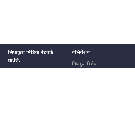
सिधाकुरा मिडिया नेटवर्क
नेभिगेशन
प्रा.लि.
सिधाकुरा विशेष
बालुवाटार–०३ काठमाडौँ, नेपाल
सबै कुरा
जनताका कुरा
सम्पर्क: ९८५१३६२६६६,
९८०२३६२६६६
उपभोक्ताका कुरा
इमेल:
news@sidhakura.com
,
info@sidhakura.com
अपराध
हाम्रो टीम
विज्ञापनका लागि