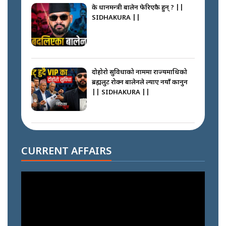
के प्रधानमन्त्री बालेन फेरिएकै हुन् ? ||
SIDHAKURA ||
दोहोरो सुविधाको नाममा राज्यमाथिको
ब्रह्मलुट रोक्न बालेनले ल्याए नयाँ कानुन
|| SIDHAKURA ||
निम्सदाइसँगै अस्ताएका रेकर्डहोल्डर
आरोहीहरू | Record-breaking
CURRENT AFFAIRS
climbers who set foot with
Nimsdai |
गोली ठोकेर पक्राउ गरिएको कर्मा ग्याङको
अपराध श्रृङ्खला || SIDHAKURA ||