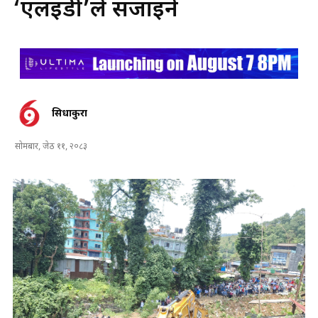
‘एलइडी’ले सजाइने
सिधाकुरा
सोमबार, जेठ ११, २०८३