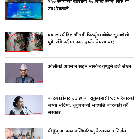
२५० रुपैयाँको खरिदमा १० लाख रुपैयाँ जिते यी
उपभोक्ताले
क्यान्सरपीडित श्रीमती पिठ्युँमा बोकेर सुनकोशी
पुगे, सँगै नदीमा फाल हालेर बेपत्ता भए
ओलीको अपमान सहन नसकेर गुण्डुमै ढले जेएन
काठमाडौँबाट उठाइएका सुकुमबासी ५१ परिवारको
जग्गा भेटियो, हुकुमबासी भएपछि कारवाही गर्दै
सरकार
यी हुन् आजका मन्त्रिपरिषद् बैठकका ७ निर्णय