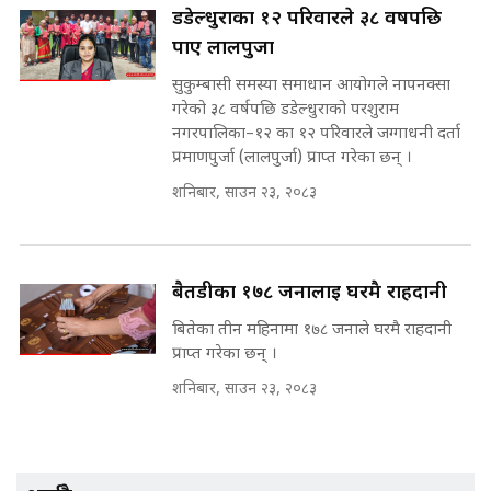
डडेल्धुराका १२ परिवारले ३८ वर्षपछि
गुरुङ, भक्कानिए सांसदहरू ||
SIDHAKURA ||
पाए लालपुर्जा
मन्त्री र पूर्व मन्त्रीको ७८ लाख घुस डिलको
अडियो | FULL AUDIO |
सुकुम्बासी समस्या समाधान आयोगले नापनक्सा
SIDHAKURA |
गरेको ३८ वर्षपछि डडेल्धुराको परशुराम
नगरपालिका–१२ का १२ परिवारले जग्गाधनी दर्ता
प्रमाणपुर्जा (लालपुर्जा) प्राप्त गरेका छन् ।
मन्त्री राजकुमारलाई घुस दिने विचौलीया
शनिबार, साउन २३, २०८३
पूर्व मन्त्री रञ्जिता || SIDHAKURA
||
बैतडीका १७८ जनालाई घरमै राहदानी
बितेका तीन महिनामा १७८ जनाले घरमै राहदानी
मन्त्रीले घुस डिल गरेको अडियो ! दुई झोला
नोट मन्त्रीलाई घुस | SIDHAKURA |
प्राप्त गरेका छन् ।
SIDHAKURA INVESTIGATION |
शनिबार, साउन २३, २०८३
मृतकका परिवारप्रति मेडिकल काउन्सीलको