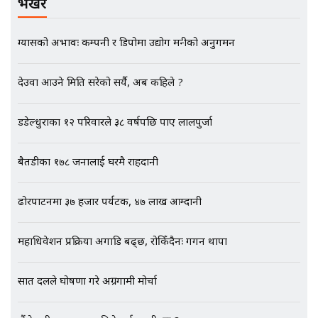
बदनियत ! न्याय खोज्दै भौतारिदै सुवास
भर्खरै
|| THE REPORTER ||
ग्यासको अभावः कम्पनी र डिपोमा उद्योग मन्त्रीको अनुगमन
EXCLUSIVE - भिजिट भिसामा सेटिङको
देउवा आउने मिति सरेको सर्यै, अब कहिले ?
गोप्य अडियो र म्यासेज, गृह मन्त्रालय
कनेक्सन ! || VISIT VISA SCAM
डडेल्धुराका १२ परिवारले ३८ वर्षपछि पाए लालपुर्जा
बैतडीका १७८ जनालाई घरमै राहदानी
भिजिट भिसामा गृह मन्त्रालयकै सेटिङः१
अर्ब बढी घुस!|| SIDHAKURA ||
ढोरपाटनमा ३७ हजार पर्यटक, ४७ लाख आम्दानी
महाधिवेशन प्रक्रिया अगाडि बढ्छ, रोकिँदैनः गगन थापा
एभरेष्ट अस्पताल फलोअपः CCTV फुटेज
गायब || Everest Hospital
सात दलले घोषणा गरे अग्रगामी मोर्चा
Followup: CCTV Footage Lost |
SIDHAKURA |