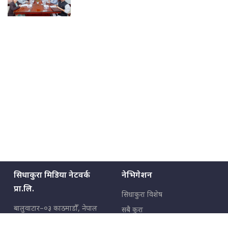
सिधाकुरा मिडिया नेटवर्क
नेभिगेशन
प्रा.लि.
सिधाकुरा विशेष
बालुवाटार–०३ काठमाडौँ, नेपाल
सबै कुरा
जनताका कुरा
सम्पर्क: ९८५१३६२६६६,