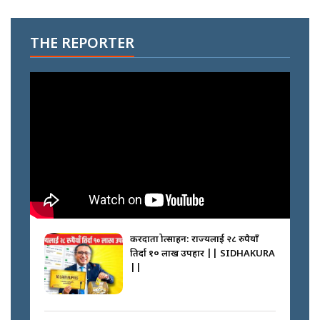
THE REPORTER
करदाता प्रोत्साहन: राज्यलाई २८ रुपैयाँ
तिर्दा १० लाख उपहार || SIDHAKURA
||