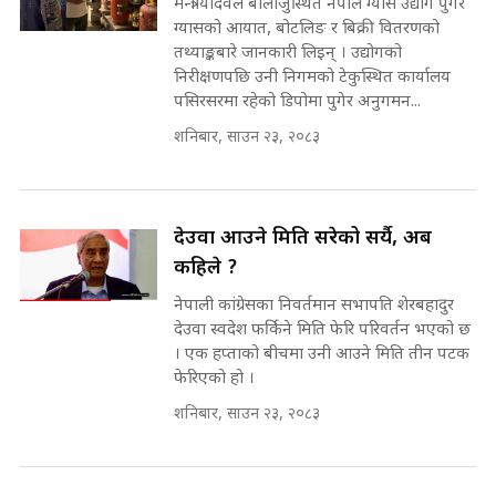
उठिबास | The Dark Side of
मन्त्री यादवले बालाजुस्थित नेपाल ग्यास उद्योग पुगेर
'Poppo Live'-SIDHAKURA
ग्यासको आयात, बोटलिङ र बिक्री वितरणको
INVESTIGATION
तथ्याङ्कबारे जानकारी लिइन् । उद्योगको
सहकारी पीडितसँग मन्त्री प्रतिभा रावलले
निरीक्षणपछि उनी निगमको टेकुस्थित कार्यालय
भनिन्–साथ दिनुहोस्, दबाब होइन ||
पसिरसरमा रहेको डिपोमा पुगेर अनुगमन...
Sidhakura || Pratibha Rawal
मन्त्री आउने बित्तिकै सुरु भएको थियो
शनिबार, साउन २३, २०८३
घुसको डिल || Raj Kumar Gupta ||
SIDHAKURA ||
रसुवाकाे भाङ्गे झरना | Bhange
Waterfall of Rasuwa ||
देउवा आउने मिति सरेको सर्यै, अब
SIDHAKURA ||
घुसको डिल गर्ने मन्त्रीकाे राजिनामा,
कहिले ?
भूमिसुधार मन्त्रीलाई जोगाइदै ! ||
नेपाली कांग्रेसका निवर्तमान सभापति शेरबहादुर
SIDHAKURA ||
देउवा स्वदेश फर्किने मिति फेरि परिवर्तन भएको छ
कहिले बन्ला चक्रपथ ? विस्तार कार्यमा
। एक हप्ताको बीचमा उनी आउने मिति तीन पटक
किन भइरहेछ ढिलाइ ?The Ring Road
फेरिएको हो ।
Expansion Dilemma |
७८ लाख घुस खाने मन्त्री ! जोगाउने
शनिबार, साउन २३, २०८३
SIDHAKURA |
प्रधानमन्त्री ? || SIDHAKURA ||
SIDHAKURA INVESTIGATION
||
पटकपटक भावुक बने गृहमन्त्री सुदन