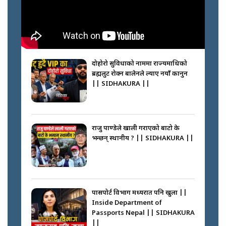
नभाँडिएको सद्भाव : कप्तानगञ्जबाट
सल्किएको आगो निभाउनेहरू ||
SIDHAKURA || THE REPORTER
दोहोरो सुविधाको नाममा राज्यमाथिको
||
ब्रह्मलुट रोक्न बालेनले ल्याए नयाँ कानुन
|| SIDHAKURA ||
नेपालीलाई भरिया मात्र देख्ने दृष्टिकोण
बदलेका ‘निम्स दाई’ || SIDHAKURA
||
राजु पाण्डेले खाली गराएको बाटो के
भन्छन् स्थानीय ? || SIDHAKURA ||
कप्तानगञ्जपछि मधेसमा के हुँदैछ ?
आगो निभाउने कि तेल थप्ने ? WHATS
HAPPENING IN MADHESH ? ||
पासपोर्ट विभाग मध्यरात पनि खुला ||
Inside Department of
Passports Nepal || SIDHAKURA
||