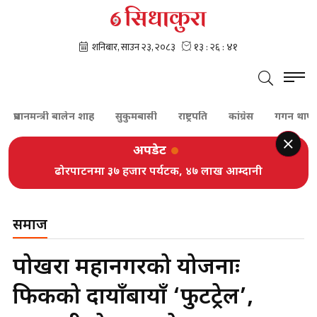
्रधानमन्त्री बालेन शाह
सुकुमबासी
राष्ट्रपति
कांग्रेस
गगन थापा
अपडेट
ढोरपाटनमा ३७ हजार पर्यटक, ४७ लाख आम्दानी
समाज
पोखरा महानगरको योजनाः
फिर्केको दायाँबायाँ ‘फुटट्रेल’,