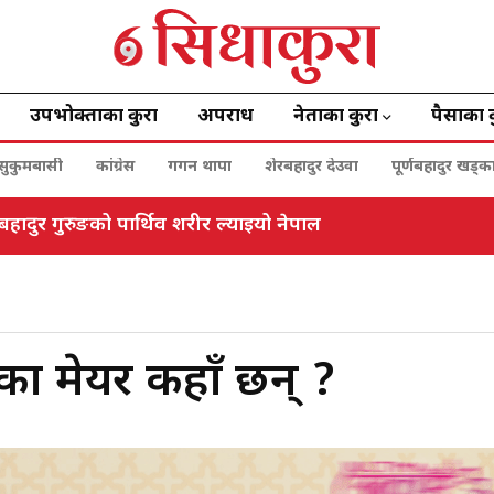
उपभोक्ताका कुरा
अपराध
नेताका कुरा
पैसाका 
सुकुमबासी
कांग्रेस
गगन थापा
शेरबहादुर देउवा
पूर्णबहादुर खड्क
हादुर गुरुङको पार्थिव शरीर ल्याइयो नेपाल
का मेयर कहाँ छन् ?