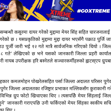
म्बन्धी कसुरमा दायर गरेको मुद्दामा मेयर सिंह सहित चारजनालाई
को छ । यसप्रकृतिको मुद्दामा मुद्दा दायर भएसँगै पक्राउ पुर्जि जा
राउ पुर्जी जारी भई १२ गते मात्रै सार्वजनिक गरिएको थियो । जिल्
ठ ८ गते’ लेखिएको छ भने यसको जानकारी जिल्ला प्रहरी कार्या
हरी नायब उपरीक्षक हरि बस्नेतले सञ्चारकर्मीहरुको ह्वाटस्एप ग्रुपब
लाहकार कमलमोहन पोखरेलसहित पर्सा जिल्ला अदालत परिसर पुगे
ुगेर जिल्ला अदालतका रजिष्ट्रार प्रभाकर मल्लिकसँग कुराकानी गर
िभिन्न ग्रुप फोटो खिचाएका थिए । त्यसपछिे मेयर सिंहलाई जिल्
ुने’ जानकारी गराएपछि उनी फर्किएको मेयर सिंहका स्वकीय सच
एका थिए ।