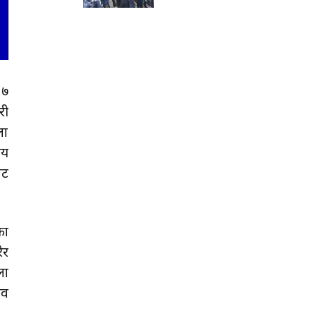
 ७
री
ला
लय
ाट
का
ेर
ला
िव