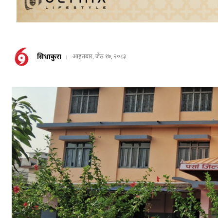
सिधाकुरा
आइतबार, जेठ १७, २०८३