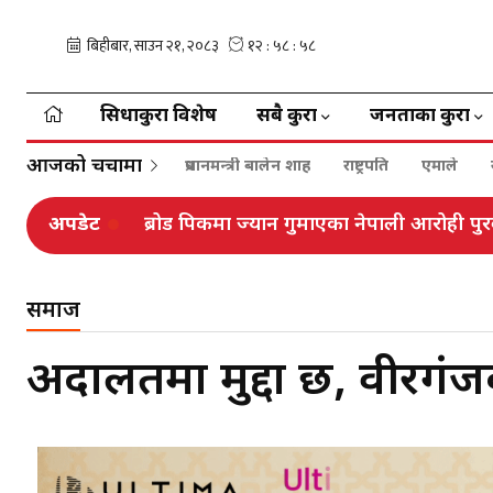
सिधाकुरा विशेष
सबै कुरा
जनताका कुरा
आजको चर्चामा
प्रधानमन्त्री बालेन शाह
राष्ट्रपति
एमाले
अपडेट
ब्रोड पिकमा ज्यान गुमाएका नेपाली आरोही पुरब
समाज
अदालतमा मुद्दा छ, वीरगंज