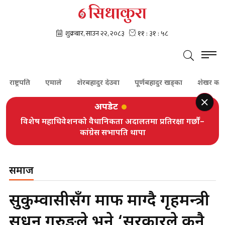
ति
एमाले
शेरबहादुर देउवा
पूर्णबहादुर खड्का
शेखर कोइराला
अपडेट
विशेष महाधिवेशनको वैधानिकता अदालतमा प्रतिरक्षा गर्छौं–
कांग्रेस सभापति थापा
समाज
सुकुम्वासीसँग माफी माग्दै गृहमन्त्री
सुधन गुरुङले भने ‘सरकारले कुनै