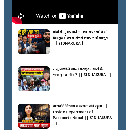
नेपालीलाई भरिया मात्र देख्ने दृष्टिकोण
बदलेका ‘निम्स दाई’ || SIDHAKURA
||
दोहोरो सुविधाको नाममा राज्यमाथिको
ब्रह्मलुट रोक्न बालेनले ल्याए नयाँ कानुन
|| SIDHAKURA ||
कप्तानगञ्जपछि मधेसमा के हुँदैछ ?
आगो निभाउने कि तेल थप्ने ? WHATS
HAPPENING IN MADHESH ? ||
राजु पाण्डेले खाली गराएको बाटो के
भन्छन् स्थानीय ? || SIDHAKURA ||
कप्तानगञ्ज घटनाको सुरुवात कसरी
भयो ? के के भयो ? || SUNSARI
CASE || SIDHAKURA || THE
पासपोर्ट विभाग मध्यरात पनि खुला ||
REPORTER ||
Inside Department of
Passports Nepal || SIDHAKURA
||
भीड नियन्त्रण गर्न बारम्बार किन चुक्दैछ