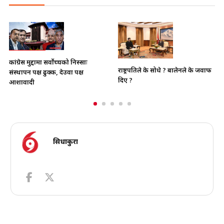
भाइचारा खलबलाउने कुनै पनि
राष्ट्रपतिले के सोधे ? बालेनले के जवाफ
क्रियाकलापप्रति सरकार पूर्ण रुपमा सचेत
दिए ?
छ
सिधाकुरा