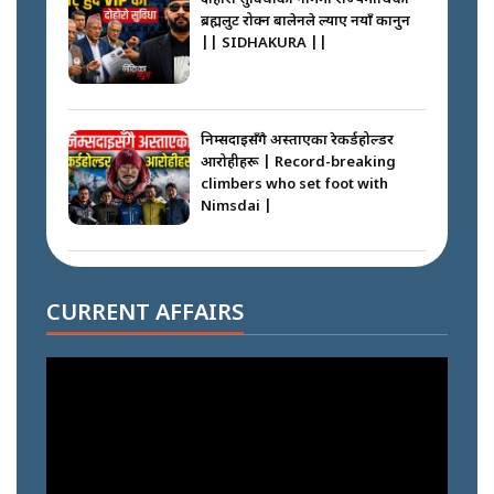
ब्रह्मलुट रोक्न बालेनले ल्याए नयाँ कानुन
|| SIDHAKURA ||
निम्सदाइसँगै अस्ताएका रेकर्डहोल्डर
आरोहीहरू | Record-breaking
climbers who set foot with
Nimsdai |
गोली ठोकेर पक्राउ गरिएको कर्मा ग्याङको
अपराध श्रृङ्खला || SIDHAKURA ||
CURRENT AFFAIRS
नभाँडिएको सद्भाव : कप्तानगञ्जबाट
सल्किएको आगो निभाउनेहरू ||
SIDHAKURA || THE REPORTER
||