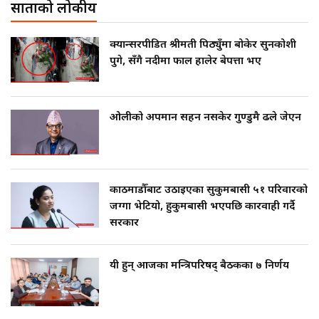
साताको लोकप्रीय
क्यान्सरपीडित श्रीमती पिठ्युँमा बोकेर सुनकोशी
पुगे, सँगै नदीमा फाल हालेर बेपत्ता भए
ओलीको अपमान सहन नसकेर गुण्डुमै ढले जेएन
काठमाडौँबाट उठाइएका सुकुमबासी ५१ परिवारको
जग्गा भेटियो, हुकुमबासी भएपछि कारवाही गर्दै
सरकार
यी हुन् आजका मन्त्रिपरिषद् बैठकका ७ निर्णय