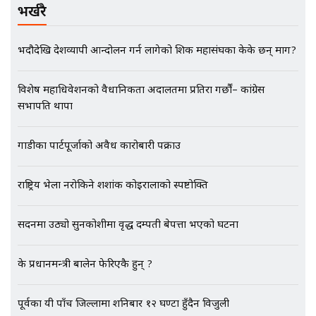
|| THE REPORTER ||
भर्खरै
भदौदेखि देशव्यापी आन्दोलन गर्न लागेको शिक्षक महासंघका केके छन् माग?
EXCLUSIVE - भिजिट भिसामा सेटिङको
गोप्य अडियो र म्यासेज, गृह मन्त्रालय
विशेष महाधिवेशनको वैधानिकता अदालतमा प्रतिरक्षा गर्छौं– कांग्रेस
कनेक्सन ! || VISIT VISA SCAM
सभापति थापा
गाडीका पार्टपूर्जाको अवैध कारोबारी पक्राउ
भिजिट भिसामा गृह मन्त्रालयकै सेटिङः१
अर्ब बढी घुस!|| SIDHAKURA ||
राष्ट्रिय भेला नरोकिने शशांक कोइरालाको स्पष्टोक्ति
सदनमा उठ्यो सुनकोशीमा वृद्ध दम्पती बेपत्ता भएको घटना
एभरेष्ट अस्पताल फलोअपः CCTV फुटेज
गायब || Everest Hospital
के प्रधानमन्त्री बालेन फेरिएकै हुन् ?
Followup: CCTV Footage Lost |
SIDHAKURA |
पूर्वका यी पाँच जिल्लामा शनिबार १२ घण्टा हुँदैन विजुली