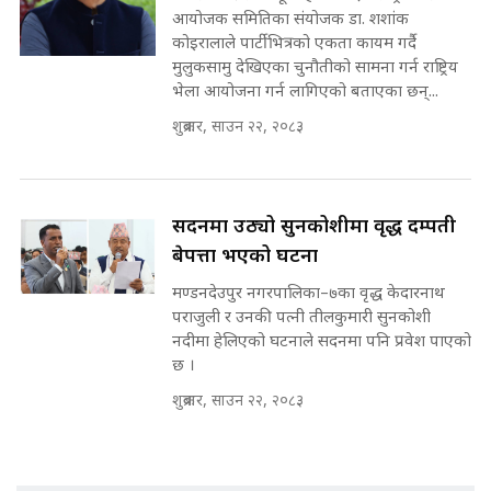
गुरुङ, भक्कानिए सांसदहरू ||
आयोजक समितिका संयोजक डा. शशांक
SIDHAKURA ||
मन्त्री र पूर्व मन्त्रीको ७८ लाख घुस डिलको
कोइरालाले पार्टीभित्रको एकता कायम गर्दै
अडियो | FULL AUDIO |
मुलुकसामु देखिएका चुनौतीको सामना गर्न राष्ट्रिय
SIDHAKURA |
भेला आयोजना गर्न लागिएको बताएका छन्...
शुक्रबार, साउन २२, २०८३
मन्त्री राजकुमारलाई घुस दिने विचौलीया
पूर्व मन्त्री रञ्जिता || SIDHAKURA
||
सदनमा उठ्यो सुनकोशीमा वृद्ध दम्पती
बेपत्ता भएको घटना
मण्डनदेउपुर नगरपालिका–७का वृद्ध केदारनाथ
मन्त्रीले घुस डिल गरेको अडियो ! दुई झोला
पराजुली र उनकी पत्नी तीलकुमारी सुनकोशी
नोट मन्त्रीलाई घुस | SIDHAKURA |
नदीमा हेलिएको घटनाले सदनमा पनि प्रवेश पाएको
SIDHAKURA INVESTIGATION |
छ ।
शुक्रबार, साउन २२, २०८३
मृतकका परिवारप्रति मेडिकल काउन्सीलको
बदनियत ! न्याय खोज्दै भौतारिदै सुवास