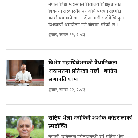
'Poppo Live'-SIDHAKURA
नेपाल शिक्षक महासंघले विद्यालय शिक्षा सुधारका
INVESTIGATION
विषयमा सरकारसँग यसअघि भएका सहमति
सहकारी पीडितसँग मन्त्री प्रतिभा रावलले
कार्यान्वयनको माग गर्दै आगामी भदौदेखि पुनः
भनिन्–साथ दिनुहोस्, दबाब होइन ||
देशव्यापी आन्दोलन गर्ने घोषणा गरेको छ ।
Sidhakura || Pratibha Rawal
मन्त्री आउने बित्तिकै सुरु भएको थियो
शुक्रबार, साउन २२, २०८३
घुसको डिल || Raj Kumar Gupta ||
SIDHAKURA ||
रसुवाकाे भाङ्गे झरना | Bhange
Waterfall of Rasuwa ||
विशेष महाधिवेशनको वैधानिकता
SIDHAKURA ||
घुसको डिल गर्ने मन्त्रीकाे राजिनामा,
अदालतमा प्रतिरक्षा गर्छौं– कांग्रेस
भूमिसुधार मन्त्रीलाई जोगाइदै ! ||
सभापति थापा
SIDHAKURA ||
शुक्रबार, साउन २२, २०८३
कहिले बन्ला चक्रपथ ? विस्तार कार्यमा
किन भइरहेछ ढिलाइ ?The Ring Road
Expansion Dilemma |
७८ लाख घुस खाने मन्त्री ! जोगाउने
SIDHAKURA |
प्रधानमन्त्री ? || SIDHAKURA ||
राष्ट्रिय भेला नरोकिने शशांक कोइरालाको
SIDHAKURA INVESTIGATION
स्पष्टोक्ति
||
पटकपटक भावुक बने गृहमन्त्री सुदन
नेपाली कांग्रेसका पूर्वमहामन्त्री एवं राष्ट्रिय भेला