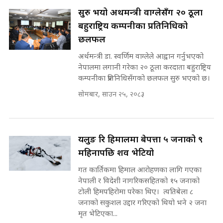
रसुवाकाे भाङ्गे झरना | Bhange
Waterfall of Rasuwa ||
सुरु भयो अर्थमन्त्री वाग्लेसँग २० ठूला
SIDHAKURA ||
मन्त्री र पूर्व मन्त्रीको ७८ लाख घुस डिलको
बहुराष्ट्रिय कम्पनीका प्रतिनिधिको
अडियो | FULL AUDIO |
छलफल
SIDHAKURA |
अर्थमन्त्री डा. स्वर्णिम वाग्लेले आह्वान गर्नुभएको
नेपालमा लगानी गरेका २० ठूला करदाता बहुराष्ट्रिय
कम्पनीका प्रतिनिधिसँगको छलफल सुरु भएको छ।
मन्त्री राजकुमारलाई घुस दिने विचौलीया
सोमबार, साउन २५, २०८३
पूर्व मन्त्री रञ्जिता || SIDHAKURA
||
यलुङ रि हिमालमा बेपत्ता ५ जनाको ९
मन्त्रीले घुस डिल गरेको अडियो ! दुई झोला
महिनापछि शव भेटियो
नोट मन्त्रीलाई घुस | SIDHAKURA |
गत कार्तिकमा हिमाल आरोहणका लागि गएका
SIDHAKURA INVESTIGATION |
नेपाली र विदेशी नागरिकसहितको १५ जनाको
टोली हिमपहिरोमा परेका थिए। त्यतिबेला ८
जनाको सकुशल उद्दार गरिएको थियो भने २ जना
मृत भेटिएका...
मृतकका परिवारप्रति मेडिकल काउन्सीलको