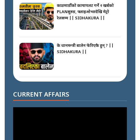
काठमाडौँको कायापलट गर्ने २ खर्बको
PLANसुरुङ, फ्लाइओभरदेखि मेट्रो
रेलसम्म || SIDHAKURA ||
के प्रधानमन्त्री बालेन फेरिएकै हुन् ? ||
SIDHAKURA ||
दोहोरो सुविधाको नाममा राज्यमाथिको
ब्रह्मलुट रोक्न बालेनले ल्याए नयाँ कानुन
CURRENT AFFAIRS
|| SIDHAKURA ||
निम्सदाइसँगै अस्ताएका रेकर्डहोल्डर
आरोहीहरू | Record-breaking
climbers who set foot with