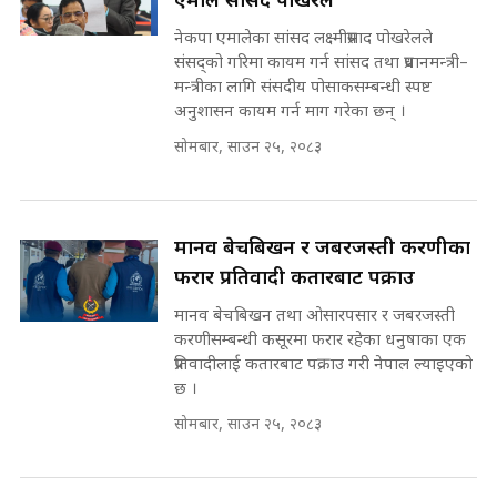
एमाले सांसद पोखरेल
उठिबास | The Dark Side of
'Poppo Live'-SIDHAKURA
नेकपा एमालेका सांसद लक्ष्मीप्रसाद पोखरेलले
INVESTIGATION
संसद्को गरिमा कायम गर्न सांसद तथा प्रधानमन्त्री–
मोबिलिटीमा महिलाको पहुँच विस्तार गर्दै
मन्त्रीका लागि संसदीय पोसाकसम्बन्धी स्पष्ट
इनड्राइभ || SIDHAKURA ||
अनुशासन कायम गर्न माग गरेका छन् ।
मन्त्री आउने बित्तिकै सुरु भएको थियो
सोमबार, साउन २५, २०८३
घुसको डिल || Raj Kumar Gupta ||
SIDHAKURA ||
राष्ट्रिय सवालमा ९ दल एकजुट ||
Prachanda, Rabi, Gagan Stand
मानव बेचबिखन र जबरजस्ती करणीका
on the Same Page ||
घुसको डिल गर्ने मन्त्रीकाे राजिनामा,
फरार प्रतिवादी कतारबाट पक्राउ
SIDHAKURA ||
भूमिसुधार मन्त्रीलाई जोगाइदै ! ||
SIDHAKURA ||
मानव बेचबिखन तथा ओसारपसार र जबरजस्ती
करणीसम्बन्धी कसूरमा फरार रहेका धनुषाका एक
सहकारी पीडितसँग मन्त्री प्रतिभा रावलले
प्रतिवादीलाई कतारबाट पक्राउ गरी नेपाल ल्याइएको
भनिन्–साथ दिनुहोस्, दबाब होइन ||
छ ।
Sidhakura || Pratibha Rawal
७८ लाख घुस खाने मन्त्री ! जोगाउने
सोमबार, साउन २५, २०८३
प्रधानमन्त्री ? || SIDHAKURA ||
SIDHAKURA INVESTIGATION
||