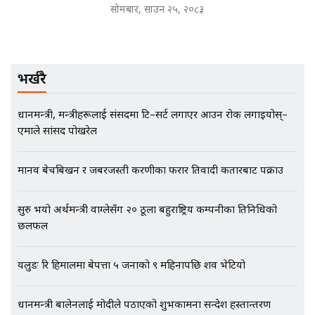
बदनियत ! न्याय खोज्दै भौतारिदै सुवास
सोमबार, साउन २५, २०८३
|| THE REPORTER ||
भर्खरै
EXCLUSIVE - भिजिट भिसामा सेटिङको
गोप्य अडियो र म्यासेज, गृह मन्त्रालय
कनेक्सन ! || VISIT VISA SCAM
प्रधानमन्त्री, मन्त्रीहरूलाई संसदमा टि–सर्ट लगाएर आउन रोक लगाइयोस्–
एमाले सांसद पोखरेल
भिजिट भिसामा गृह मन्त्रालयकै सेटिङः१
मानव बेचबिखन र जबरजस्ती करणीका फरार प्रतिवादी कतारबाट पक्राउ
अर्ब बढी घुस!|| SIDHAKURA ||
सुरु भयो अर्थमन्त्री वाग्लेसँग २० ठूला बहुराष्ट्रिय कम्पनीका प्रतिनिधिको
छलफल
एभरेष्ट अस्पताल फलोअपः CCTV फुटेज
यलुङ रि हिमालमा बेपत्ता ५ जनाको ९ महिनापछि शव भेटियो
गायब || Everest Hospital
Followup: CCTV Footage Lost |
SIDHAKURA |
प्रधानमन्त्री बालेनलाई मोदीले पठाएको शुभकामना सन्देश हस्तान्तरण