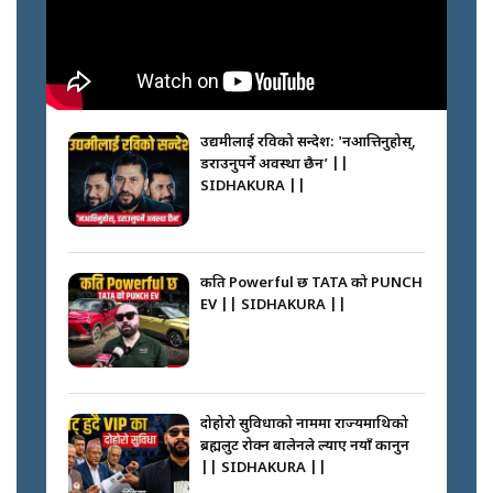
Nimsdai |
गोली ठोकेर पक्राउ गरिएको कर्मा ग्याङको
अपराध श्रृङ्खला || SIDHAKURA ||
उद्यमीलाई रविको सन्देश: 'नआत्तिनुहोस्,
डराउनुपर्ने अवस्था छैन’ ||
SIDHAKURA ||
नभाँडिएको सद्भाव : कप्तानगञ्जबाट
सल्किएको आगो निभाउनेहरू ||
SIDHAKURA || THE REPORTER
कति Powerful छ TATA को PUNCH
||
EV || SIDHAKURA ||
नेपालीलाई भरिया मात्र देख्ने दृष्टिकोण
बदलेका ‘निम्स दाई’ || SIDHAKURA
||
दोहोरो सुविधाको नाममा राज्यमाथिको
ब्रह्मलुट रोक्न बालेनले ल्याए नयाँ कानुन
|| SIDHAKURA ||