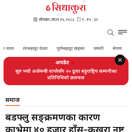
पा
शेरबहादुर देउवा
पूर्णबहादुर खड्का
दम्पती
बेपत्ता
सुनको
अपडेट
सुरु भयो अर्थमन्त्री वाग्लेसँग २० ठूला बहुराष्ट्रिय कम्पनीका
प्रतिनिधिको छलफल
समाज
बर्डफ्लु सङ्क्रमणका कारण
काभ्रेमा ४० हजार हाँस–कुखुरा नष्ट