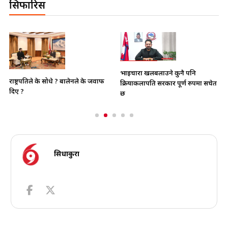
सिफारिस
भाइचारा खलबलाउने कुनै पनि
राष्ट्रपतिले के सोधे ? बालेनले के जवाफ
क्रियाकलापप्रति सरकार पूर्ण रुपमा सचेत
दिए ?
छ
सिधाकुरा