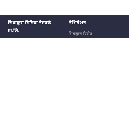
सिधाकुरा मिडिया नेटवर्क
नेभिगेशन
प्रा.लि.
सिधाकुरा विशेष
बालुवाटार–०३ काठमाडौँ, नेपाल
सबै कुरा
जनताका कुरा
सम्पर्क: ९८५१३६२६६६,
९८०२३६२६६६
उपभोक्ताका कुरा
इमेल:
news@sidhakura.com
,
info@sidhakura.com
अपराध
हाम्रो टीम
विज्ञापनका लागि
९८०२३६१६६६, ९८५१३३१६६६
marketing@sidhakura.com
प्रकाशक
सम्पादक
युवराज कंडेल
अक्षर काका