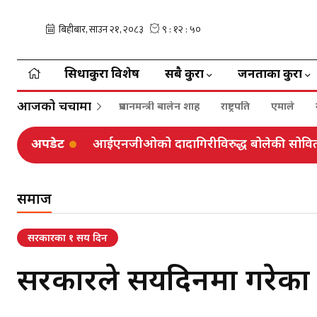
सिधाकुरा विशेष
सबै कुरा
जनताका कुरा
आजको चर्चामा
प्रधानमन्त्री बालेन शाह
राष्ट्रपति
एमाले
अपडेट
आईएनजीओको दादागिरीविरुद्ध बोलेकी सोविताक
समाज
सरकारका १ सय दिन
सरकारले सयदिनमा गरेका 