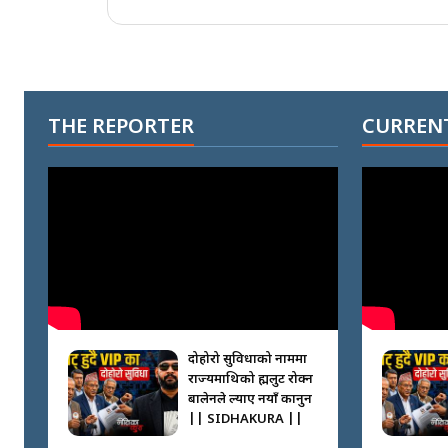
THE REPORTER
CURRENT
दोहोरो सुविधाको नाममा
राज्यमाथिको ब्रह्मलुट रोक्न
बालेनले ल्याए नयाँ कानुन
|| SIDHAKURA ||