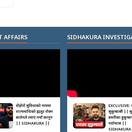
 AFFAIRS
SIDHAKURA INVESTIG
दोहोरो सुविधाको नाममा
EXCLUSIVE: 
राज्यमाथिको ब्रह्मलुट रोक्न
सुकुम्बासी || स
बालेनले ल्याए नयाँ कानुन
बस्तीका हुकुम्ब
|| SIDHAKURA ||
पर्दाफास ||
SIDHAKURA 