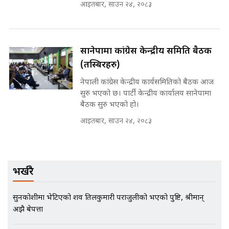
आइतबार, साउन २४, २०८३
मन्त्रीले घुस डिल गरेको अडियो ! दुई झोला
सानेपामा कांग्रेस केन्द्रीय समिति बैठक
नोट मन्त्रीलाई घुस | SIDHAKURA |
(तस्बिरहरु)
SIDHAKURA INVESTIGATION |
नेपाली कांग्रेस केन्द्रीय कार्यसमितिको बैठक आज
सुरु भएको छ। पार्टी केन्द्रीय कार्यालय सानेपामा
बैठक सुरु भएको हो।
मृतकका परिवारप्रति मेडिकल काउन्सीलको
बदनियत ! न्याय खोज्दै भौतारिदै सुवास
आइतबार, साउन २४, २०८३
|| THE REPORTER ||
भर्खरै
EXCLUSIVE - भिजिट भिसामा सेटिङको
गोप्य अडियो र म्यासेज, गृह मन्त्रालय
कनेक्सन ! || VISIT VISA SCAM
सुनकोशीमा भेटिएको शव तिलकुमारी पराजुलीको भएको पुष्टि, श्रीमान्
अझै बेपत्ता