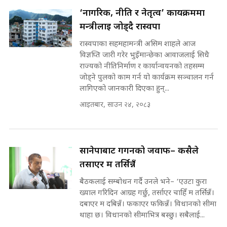
on the Same Page ||
घुसको डिल गर्ने मन्त्रीकाे राजिनामा,
‘नागरिक, नीति र नेतृत्व’ कार्यक्रममा
SIDHAKURA ||
भूमिसुधार मन्त्रीलाई जोगाइदै ! ||
मन्त्रीलाई जोड्दै रास्वपा
SIDHAKURA ||
रास्वपाका सहमहामन्त्री असिम शाहले आज
सहकारी पीडितसँग मन्त्री प्रतिभा रावलले
विज्ञप्ति जारी गरेर भुइँमान्छेका आवाजलाई सिधै
भनिन्–साथ दिनुहोस्, दबाब होइन ||
राज्यको नीतिनिर्माण र कार्यान्वयनको तहसम्म
Sidhakura || Pratibha Rawal
७८ लाख घुस खाने मन्त्री ! जोगाउने
जोड्ने पुलको काम गर्न यो कार्यक्रम सञ्चालन गर्न
प्रधानमन्त्री ? || SIDHAKURA ||
लागिएको जानकारी दिएका हुन्...
SIDHAKURA INVESTIGATION
आइतबार, साउन २४, २०८३
||
रसुवाकाे भाङ्गे झरना | Bhange
Waterfall of Rasuwa ||
SIDHAKURA ||
मन्त्री र पूर्व मन्त्रीको ७८ लाख घुस डिलको
सानेपाबाट गगनको जवाफ– कसैले
अडियो | FULL AUDIO |
SIDHAKURA |
तर्साएर म तर्सिन्नँ
कहिले बन्ला चक्रपथ ? विस्तार कार्यमा
बैठकलाई सम्बोधन गर्दै उनले भने– ‘एउटा कुरा
किन भइरहेछ ढिलाइ ?The Ring Road
ख्याल गरिदिन आग्रह गर्छु, तर्साएर चाहिँ म तर्सिन्नँ।
Expansion Dilemma |
दबाएर म दबिन्नँ। फकाएर फकिन्नँ। विधानको सीमा
मन्त्री राजकुमारलाई घुस दिने विचौलीया
SIDHAKURA |
थाहा छ। विधानको सीमाभित्र बस्छु। सबैलाई...
पूर्व मन्त्री रञ्जिता || SIDHAKURA
||