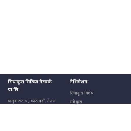
सिधाकुरा मिडिया नेटवर्क
नेभिगेशन
प्रा.लि.
सिधाकुरा विशेष
बालुवाटार–०३ काठमाडौँ, नेपाल
सबै कुरा
जनताका कुरा
सम्पर्क: ९८५१३६२६६६,
९८०२३६२६६६
उपभोक्ताका कुरा
इमेल:
news@sidhakura.com
,
info@sidhakura.com
अपराध