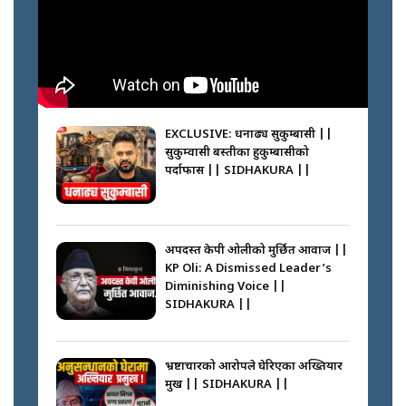
Passports Nepal || SIDHAKURA
||
मन्त्री जन्माउने कारखाना ||
SIDHAKURA || THE REPORTER
||
कहाँ हरायो ग्यास ? || Where Did
the Gas Go? || SIDHAKURA ||
EXCLUSIVE: धनाढ्य सुकुम्बासी ||
सुकुम्वासी बस्तीका हुकुम्बासीको
फेरि स्वर्गनर्कको यात्रामा ओली–प्रचण्ड ||
पर्दाफास || SIDHAKURA ||
SIDHAKURA ||
पासपोर्ट पाउन फेरि सकस । के हो समस्या
? || SIDHAKURA ||
अपदस्त केपी ओलीको मुर्छित आवाज ||
KP Oli: A Dismissed Leader’s
कस्तो छ नागढुङ्गा सुरुङमार्ग ? ||
Diminishing Voice ||
SIDHAKURA ||
SIDHAKURA ||
घरबाट निस्किएर आफ्नै घरमा आगो
लगाउन जानेलाई रोकौँः रवि लामिछाने ||
SIDHAKURA ||
भ्रष्टाचारको आरोपले घेरिएका अख्तियार
प्रमुख || SIDHAKURA ||
प्रश्नपत्र लिक गर्ने सुलभ सर ? ||