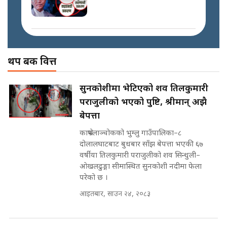
SIDHAKURA ||
प्रधानमन्त्री बालेनले सम्बोधनमा के भने ?
|| PM BALEN ADDRESS ||
SIDHAKURA ||
अख्तियारको कठघरामा घुस्याहा मन्त्रीहरू
! || CIAA Investigation over
थप बैंक वित्त
Corrupted Minister ||
SIDHAKURA
अदालतको गुनासो अब सिधै सर्वोच्चमा
सुनकोशीमा भेटिएको शव तिलकुमारी
|| Court Grievances Directly to
पराजुलीको भएको पुष्टि, श्रीमान् अझै
the Supreme Court ||
पोप्पोको पासोः कमाउने लोभमा घरबार नै
SIDHAKURA
बेपत्ता
उठिबास | The Dark Side of
'Poppo Live'-SIDHAKURA
काभ्रेपलाञ्चोकको भुम्लु गाउँपालिका–८
INVESTIGATION
दोलालघाटबाट बुधबार साँझ बेपत्ता भएकी ६७
मोबिलिटीमा महिलाको पहुँच विस्तार गर्दै
वर्षीया तिलकुमारी पराजुलीको शव सिन्धुली–
इनड्राइभ || SIDHAKURA ||
ओखलढुङ्गा सीमास्थित सुनकोशी नदीमा फेला
मन्त्री आउने बित्तिकै सुरु भएको थियो
परेको छ ।
घुसको डिल || Raj Kumar Gupta ||
SIDHAKURA ||
आइतबार, साउन २४, २०८३
राष्ट्रिय सवालमा ९ दल एकजुट ||
Prachanda, Rabi, Gagan Stand