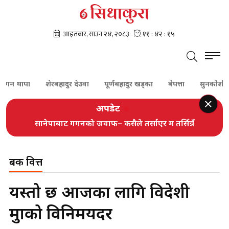
थापा
शेरबहादुर देउवा
पूर्णबहादुर खड्का
बेपत्ता
सुनकोशी
दम
अपडेट
सानेपाबाट गगनको जवाफ– कसैले तर्साएर म तर्सिन्नँ
बैंक वित्त
यस्तो छ आजका लागि विदेशी
मुद्राको विनिमयदर