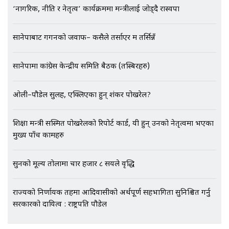
‘नागरिक, नीति र नेतृत्व’ कार्यक्रममा मन्त्रीलाई जोड्दै रास्वपा
भिजिट भिसामा गृह मन्त्रालयकै सेटिङः१
अर्ब बढी घुस!|| SIDHAKURA ||
सानेपाबाट गगनको जवाफ– कसैले तर्साएर म तर्सिन्नँ
सानेपामा कांग्रेस केन्द्रीय समिति बैठक (तस्बिरहरु)
एभरेष्ट अस्पताल फलोअपः CCTV फुटेज
गायब || Everest Hospital
ओली–पौडेल सुलह, एक्लिएका हुन् शंकर पोखरेल?
Followup: CCTV Footage Lost |
SIDHAKURA |
शिक्षा मन्त्री सस्मित पोखरेलको रिपोर्ट कार्ड, यी हुन् उनको नेतृत्वमा भएका
मुख्य पाँच कामहरु
सुनको मूल्य तोलामा चार हजार ८ सयले वृद्धि
राज्यको निर्णायक तहमा आदिवासीको अर्थपूर्ण सहभागिता सुनिश्चित गर्नु
सरकारको दायित्व : राष्ट्रपति पौडेल