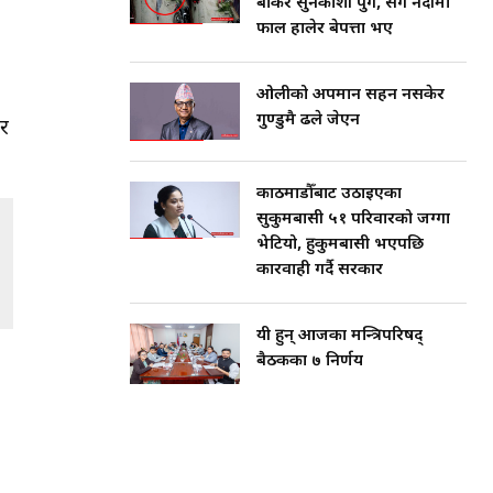
बोकेर सुनकोशी पुगे, सँगै नदीमा
फाल हालेर बेपत्ता भए
ओलीको अपमान सहन नसकेर
गुण्डुमै ढले जेएन
र
काठमाडौँबाट उठाइएका
सुकुमबासी ५१ परिवारको जग्गा
भेटियो, हुकुमबासी भएपछि
कारवाही गर्दै सरकार
यी हुन् आजका मन्त्रिपरिषद्
बैठकका ७ निर्णय