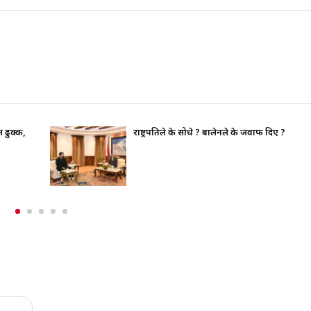
भाइचारा खलबलाउने कुनै पनि क्रियाकलापप्रति सरका
पूर्ण रुपमा सचेत छ