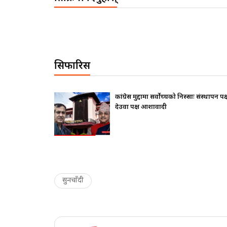
सिफारिस
थापन पक्ष ढुक्क,
राष्ट्रपतिले के सोधे ? बालेनले के जवाफ दिए ?
सुनचाँदी