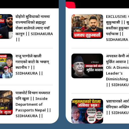
दोहोरो सुविधाको नाममा
EXCLUSIVE: 
राज्यमाथिको ब्रह्मलुट
सुकुम्बासी || स
रोक्न बालेनले ल्याए नयाँ
बस्तीका हुकुम्ब
कानुन || SIDHAKURA
पर्दाफास ||
||
SIDHAKURA 
राजु पाण्डेले खाली
अपदस्त केपी 
गराएको बाटो के भन्छन्
मुर्छित आवाज 
स्थानीय ? ||
Oli: A Dismi
SIDHAKURA ||
Leader’s
Diminishing
|| SIDHAKU
पासपोर्ट विभाग मध्यरात
पनि खुला || Inside
भ्रष्टाचारको आर
Department of
घेरिएका अख्तियार
Passports Nepal ||
|| SIDHAKU
SIDHAKURA ||