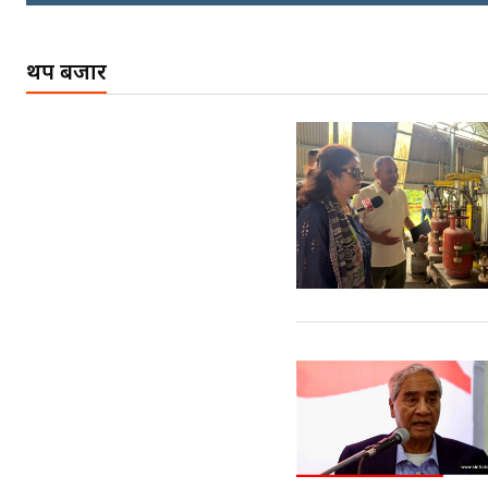
निम्सदाइसँगै अस्ताएका
रेकर्डहोल्डर आरोहीहरू |
Record-breaking
थप बजार
climbers who set
foot with Nimsdai |
गोली ठोकेर पक्राउ
गरिएको कर्मा ग्याङको
अपराध श्रृङ्खला ||
SIDHAKURA ||
नभाँडिएको सद्भाव :
कप्तानगञ्जबाट
सल्किएको आगो
निभाउनेहरू ||
SIDHAKURA || THE
REPORTER ||
नेपालीलाई भरिया मात्र
देख्ने दृष्टिकोण बदलेका