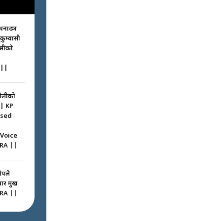
धनाढ्य
ुकुम्वासी
ासीको
||
ओलीको
|| KP
ssed
 Voice
RA ||
ोपले
 प्रमुख
RA ||