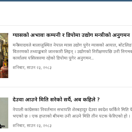
कहाँ हरायो ग्यास ? ||
Where Did the Gas
अख्तियारको क
Go? || SIDHAKURA
घुस्याहा मन्त्रीह
||
CIAA Invest
over Corrup
Minister ||
ग्यासको अभावः कम्पनी र डिपोमा उद्योग मन्त्रीको अनुगमन
SIDHAKURA
पासपोर्ट पाउन फेरि सकस
मन्त्री यादवले बालाजुस्थित नेपाल ग्यास उद्योग पुगेर ग्यासको आयात, बोटलिङ 
। के हो समस्या ? ||
वितरणको तथ्याङ्कबारे जानकारी लिइन् । उद्योगको निरीक्षणपछि उनी निगमक
SIDHAKURA ||
पोप्पोको पासोः
कार्यालय पसिरसरमा रहेको डिपोमा पुगेर अनुगमन...
लोभमा घरबार न
शनिबार, साउन २३, २०८३
| The Dark S
'Poppo Live'
घरबाट निस्किएर आफ्नै
SIDHAKURA
घरमा आगो लगाउन
INVESTIGA
जानेलाई रोकौँः रवि
लामिछाने ||
देउवा आउने मिति सरेको सर्यै, अब कहिले ?
मन्त्री आउने बित्
SIDHAKURA ||
भएको थियो घु
नेपाली कांग्रेसका निवर्तमान सभापति शेरबहादुर देउवा स्वदेश फर्किने मिति फ
|| Raj Kuma
भएको छ । एक हप्ताको बीचमा उनी आउने मिति तीन पटक फेरिएको हो ।
प्रधानमन्त्री बालेनले
|| SIDHAKU
सम्बोधनमा के भने ? ||
शनिबार, साउन २३, २०८३
PM BALEN ADDRESS