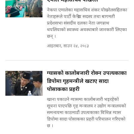
एमाले महासचिव पोखरेल
SIDHAKURA |
नेकपा एमालेका महासचिव शंकर पोखरेलसहितका
कहिले बन्ला चक्रपथ ? विस्तार कार्यमा
नेताहरूले पार्टी केन्द्रीय सदस्य तथा बागमती
किन भइरहेछ ढिलाइ ?The Ring Road
प्रदेशसभा संसदीय दलका नेता जगन्नाथ
Expansion Dilemma |
मन्त्री राजकुमारलाई घुस दिने विचौलीया
थपलियाको स्वास्थ्य अवस्थाबारे जानकारी लिएका
SIDHAKURA |
पूर्व मन्त्री रञ्जिता || SIDHAKURA
छन् ।
||
आइतबार, साउन २४, २०८३
मन्त्रीले घुस डिल गरेको अडियो ! दुई झोला
ग्यासको कालोबजारी रोक्न उपत्यकाका
नोट मन्त्रीलाई घुस | SIDHAKURA |
SIDHAKURA INVESTIGATION |
डिपोमा गृहमन्त्रीले खटाए सादा
पोसाकका प्रहरी
खाना पकाउने ग्यासमा कालोबजारी भइरहेको
मृतकका परिवारप्रति मेडिकल काउन्सीलको
सूचना पाएपछि गृह मन्त्रालय र उद्योग मन्त्रालयको
बदनियत ! न्याय खोज्दै भौतारिदै सुवास
समन्वयमा काठमाडौं उपत्यकाका विभिन्न ग्यास
|| THE REPORTER ||
डिपोमा सादा पोसाकका प्रहरी परिचालन गरिएको
छ ।