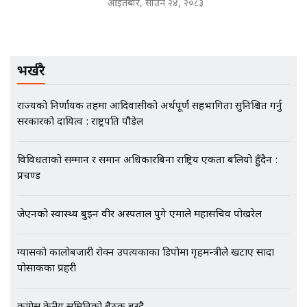
आइतबार, साउन २४, २०८३
EXCLUSIVE - भिजिट भिसामा सेटिङको
गोप्य अडियो र म्यासेज, गृह मन्त्रालय
कनेक्सन ! || VISIT VISA SCAM
भर्खरै
राज्यको निर्णायक तहमा आदिवासीको अर्थपूर्ण सहभागिता सुनिश्चित गर्नु
भिजिट भिसामा गृह मन्त्रालयकै सेटिङः१
सरकारको दायित्व : राष्ट्रपति पौडेल
अर्ब बढी घुस!|| SIDHAKURA ||
विविधताको सम्मान र समान अधिकारबिना राष्ट्रिय एकता बलियो हुँदैन :
प्रचण्ड
एभरेष्ट अस्पताल फलोअपः CCTV फुटेज
गायब || Everest Hospital
जेएनको स्वास्थ्य बुझ्न वीर अस्पताल पुगे एमाले महासचिव पोखरेल
Followup: CCTV Footage Lost |
SIDHAKURA |
ग्यासको कालोबजारी रोक्न उपत्यकाका डिपोमा गृहमन्त्रीले खटाए सादा
पोसाकका प्रहरी