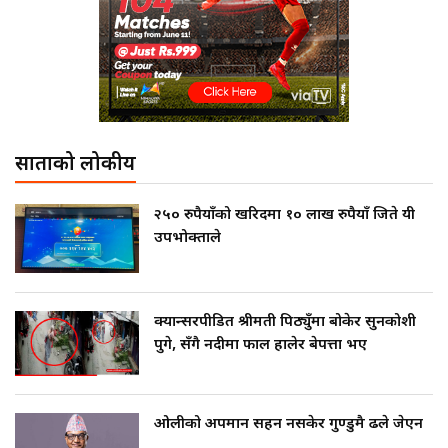
साताको लोकप्रीय
२५० रुपैयाँको खरिदमा १० लाख रुपैयाँ जिते यी
उपभोक्ताले
क्यान्सरपीडित श्रीमती पिठ्युँमा बोकेर सुनकोशी
पुगे, सँगै नदीमा फाल हालेर बेपत्ता भए
ओलीको अपमान सहन नसकेर गुण्डुमै ढले जेएन