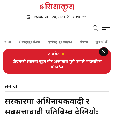
ा
शेरबहादुर देउवा
पूर्णबहादुर खड्का
बेपत्ता
सुनकोशी
दम्प
अपडेट
जेएनको स्वास्थ्य बुझ्न वीर अस्पताल पुगे एमाले महासचिव
पोखरेल
समाज
सरकारमा अधिनायकवादी र
सर्वसत्तावादी प्रतिबिम्ब देखियोः