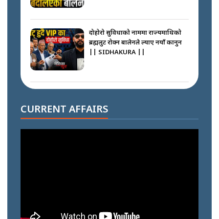
दोहोरो सुविधाको नाममा राज्यमाथिको
ब्रह्मलुट रोक्न बालेनले ल्याए नयाँ कानुन
|| SIDHAKURA ||
निम्सदाइसँगै अस्ताएका रेकर्डहोल्डर
आरोहीहरू | Record-breaking
CURRENT AFFAIRS
climbers who set foot with
Nimsdai |
गोली ठोकेर पक्राउ गरिएको कर्मा ग्याङको
अपराध श्रृङ्खला || SIDHAKURA ||