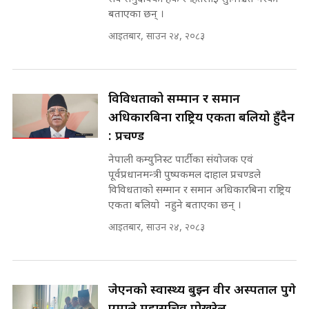
इनड्राइभ || SIDHAKURA ||
बताएका छन् ।
मन्त्री आउने बित्तिकै सुरु भएको थियो
आइतबार, साउन २४, २०८३
घुसको डिल || Raj Kumar Gupta ||
SIDHAKURA ||
राष्ट्रिय सवालमा ९ दल एकजुट ||
Prachanda, Rabi, Gagan Stand
विविधताको सम्मान र समान
on the Same Page ||
घुसको डिल गर्ने मन्त्रीकाे राजिनामा,
अधिकारबिना राष्ट्रिय एकता बलियो हुँदैन
SIDHAKURA ||
भूमिसुधार मन्त्रीलाई जोगाइदै ! ||
: प्रचण्ड
SIDHAKURA ||
नेपाली कम्युनिस्ट पार्टीका संयोजक एवं
सहकारी पीडितसँग मन्त्री प्रतिभा रावलले
पूर्वप्रधानमन्त्री पुष्पकमल दाहाल प्रचण्डले
भनिन्–साथ दिनुहोस्, दबाब होइन ||
विविधताको सम्मान र समान अधिकारबिना राष्ट्रिय
Sidhakura || Pratibha Rawal
७८ लाख घुस खाने मन्त्री ! जोगाउने
एकता बलियो नहुने बताएका छन् ।
प्रधानमन्त्री ? || SIDHAKURA ||
SIDHAKURA INVESTIGATION
आइतबार, साउन २४, २०८३
||
रसुवाकाे भाङ्गे झरना | Bhange
Waterfall of Rasuwa ||
SIDHAKURA ||
मन्त्री र पूर्व मन्त्रीको ७८ लाख घुस डिलको
जेएनको स्वास्थ्य बुझ्न वीर अस्पताल पुगे
अडियो | FULL AUDIO |