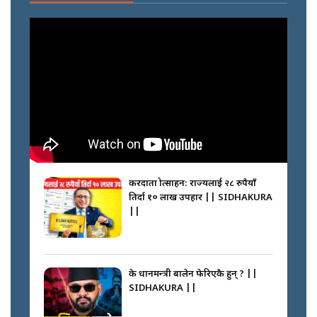
करदाता प्रोत्साहन: राज्यलाई २८ रुपैयाँ
तिर्दा १० लाख उपहार || SIDHAKURA
||
के प्रधानमन्त्री बालेन फेरिएकै हुन् ? ||
SIDHAKURA ||