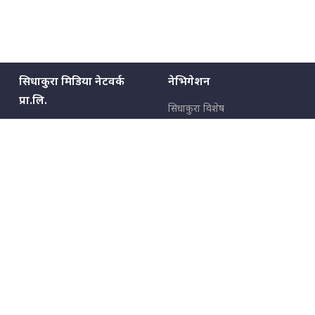
सिधाकुरा मिडिया नेटवर्क
नेभिगेशन
प्रा.लि.
सिधाकुरा विशेष
बालुवाटार–०३ काठमाडौँ, नेपाल
सबै कुरा
जनताका कुरा
सम्पर्क: ९८५१३६२६६६,
९८०२३६२६६६
उपभोक्ताका कुरा
इमेल:
news@sidhakura.com
,
info@sidhakura.com
अपराध
हाम्रो टीम
विज्ञापनका लागि
९८०२३६१६६६, ९८५१३३१६६६
marketing@sidhakura.com