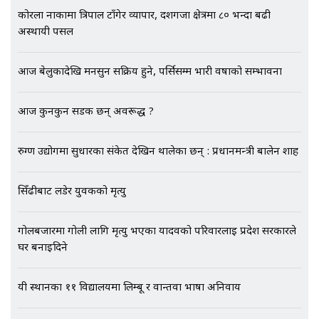
मृतकका परिवारप्रति मेडिकल काउन्सीलको
कोरला नाकामा त्रिपाल टाँगेर व्यापार, दशगजा क्षेत्रमा ८० भन्दा बढी
बदनियत ! न्याय खोज्दै भौतारिदै सुवास
अस्थायी पसल
|| THE REPORTER ||
आज बेलुकादेखि मनसुन सक्रिय हुने, पर्सिसम्म भारी वर्षाको सम्भावना
EXCLUSIVE - भिजिट भिसामा सेटिङको
आज कुनकुन सडक छन् अवरूद्ध ?
गोप्य अडियो र म्यासेज, गृह मन्त्रालय
कनेक्सन ! || VISIT VISA SCAM
रुग्ण उद्योगमा सुधारका संकेत देखिन थालेका छन् : प्रधानमन्त्री बालेन शाह
सिँढीबाट लडेर युवकको मृत्यु
भिजिट भिसामा गृह मन्त्रालयकै सेटिङः१
अर्ब बढी घुस!|| SIDHAKURA ||
गोलबजारमा गोली लागि मृत्यु भएका यादवको परिवारलाई प्रदेश सरकारले
घर बनाइदिने
एभरेष्ट अस्पताल फलोअपः CCTV फुटेज
यी स्थानका ११ विद्यालयमा लिम्बू र वान्तवा भाषा अनिवार्य
गायब || Everest Hospital
Followup: CCTV Footage Lost |