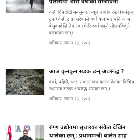
पर्सिसम्म भारी वर्षाको सम्भावना
on the Same Page ||
पोप्पोको पासोः कमाउने लोभमा घरबार नै
SIDHAKURA ||
उठिबास | The Dark Side of
केही दिनदेखि मनसुनको न्यून चापीय रेखा (मनसुन
'Poppo Live'-SIDHAKURA
ट्रफ) केही टाढा सरेकाले वर्षा कम भए पनि आज
INVESTIGATION
बेलुकादेखि नेपालमा फेरि वर्षा बढ्ने मौसमविद्ले
सहकारी पीडितसँग मन्त्री प्रतिभा रावलले
बताएका छन्।
भनिन्–साथ दिनुहोस्, दबाब होइन ||
शनिबार, साउन २३, २०८३
Sidhakura || Pratibha Rawal
मन्त्री आउने बित्तिकै सुरु भएको थियो
घुसको डिल || Raj Kumar Gupta ||
SIDHAKURA ||
रसुवाकाे भाङ्गे झरना | Bhange
आज कुनकुन सडक छन् अवरूद्ध ?
Waterfall of Rasuwa ||
वर्षा, पहिरो, भास र कटानका कारण देशका विभिन्न
SIDHAKURA ||
घुसको डिल गर्ने मन्त्रीकाे राजिनामा,
स्थानमा सडक अवरुद्ध भएका छन् ।
भूमिसुधार मन्त्रीलाई जोगाइदै ! ||
SIDHAKURA ||
शनिबार, साउन २३, २०८३
कहिले बन्ला चक्रपथ ? विस्तार कार्यमा
किन भइरहेछ ढिलाइ ?The Ring Road
Expansion Dilemma |
७८ लाख घुस खाने मन्त्री ! जोगाउने
रुग्ण उद्योगमा सुधारका संकेत देखिन
SIDHAKURA |
प्रधानमन्त्री ? || SIDHAKURA ||
थालेका छन् : प्रधानमन्त्री बालेन शाह
SIDHAKURA INVESTIGATION