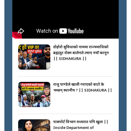
अपराध श्रृङ्खला || SIDHAKURA ||
नभाँडिएको सद्भाव : कप्तानगञ्जबाट
सल्किएको आगो निभाउनेहरू ||
SIDHAKURA || THE REPORTER
दोहोरो सुविधाको नाममा राज्यमाथिको
||
ब्रह्मलुट रोक्न बालेनले ल्याए नयाँ कानुन
|| SIDHAKURA ||
नेपालीलाई भरिया मात्र देख्ने दृष्टिकोण
बदलेका ‘निम्स दाई’ || SIDHAKURA
||
राजु पाण्डेले खाली गराएको बाटो के
भन्छन् स्थानीय ? || SIDHAKURA ||
कप्तानगञ्जपछि मधेसमा के हुँदैछ ?
आगो निभाउने कि तेल थप्ने ? WHATS
HAPPENING IN MADHESH ? ||
पासपोर्ट विभाग मध्यरात पनि खुला ||
Inside Department of