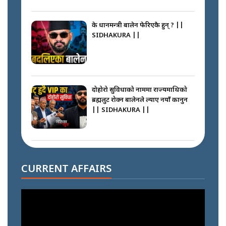
के प्रधानमन्त्री बालेन फेरिएकै हुन् ? ||
SIDHAKURA ||
दोहोरो सुविधाको नाममा राज्यमाथिको
ब्रह्मलुट रोक्न बालेनले ल्याए नयाँ कानुन
|| SIDHAKURA ||
निम्सदाइसँगै अस्ताएका रेकर्डहोल्डर
आरोहीहरू | Record-breaking
CURRENT AFFAIRS
climbers who set foot with
Nimsdai |
गोली ठोकेर पक्राउ गरिएको कर्मा ग्याङको