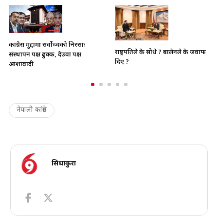
्साः
भाइचारा खलबलाउने कुनै पनि
राष्ट्रपतिले के सोधे ? बालेनले के जवाफ
्ष
क्रियाकलापप्रति सरकार पूर्ण रु
दिए ?
छ
नेपाली कांग्रेस
सिधाकुरा