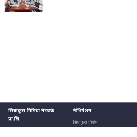
सिधाकुरा मिडिया नेटवर्क
नेभिगेशन
प्रा.लि.
सिधाकुरा विशेष
बालुवाटार–०३ काठमाडौँ, नेपाल
सबै कुरा