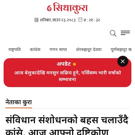
ाष्ट्रपति
कांग्रेस
गगन थापा
शेरबहादुर देउवा
पूर्णबहादुर खड्का
अपडेट
आज बेलुकादेखि मनसुन सक्रिय हुने, पर्सिसम्म भारी वर्षाको
सम्भावना
नेताका कुरा
संविधान संशोधनको बहस चलाउँदै
कांग्रेस, आज आफ्नो दृष्टिकोण