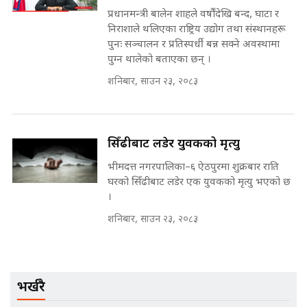
||
प्रधानमन्त्री बालेन शाहले वर्षौंदेखि बन्द, घाटा र
पटकपटक भावुक बने गृहमन्त्री सुदन
निराशाले थलिएका राष्ट्रिय उद्योग तथा संस्थानहरू
गुरुङ, भक्कानिए सांसदहरू ||
पुनः सञ्चालन र प्रतिस्पर्धी बन्न सक्ने अवस्थामा
SIDHAKURA ||
मन्त्री र पूर्व मन्त्रीको ७८ लाख घुस डिलको
पुग्न थालेको बताएका छन् ।
अडियो | FULL AUDIO |
शनिबार, साउन २३, २०८३
SIDHAKURA |
सिँढीबाट लडेर युवकको मृत्यु
मन्त्री राजकुमारलाई घुस दिने विचौलीया
पूर्व मन्त्री रञ्जिता || SIDHAKURA
भीमदत्त नगरपालिका–६ ऐठपुरमा शुक्रबार राति
||
घरको सिँढीबाट लडेर एक युवकको मृत्यु भएको छ
।
शनिबार, साउन २३, २०८३
मन्त्रीले घुस डिल गरेको अडियो ! दुई झोला
नोट मन्त्रीलाई घुस | SIDHAKURA |
SIDHAKURA INVESTIGATION |
भर्खरै