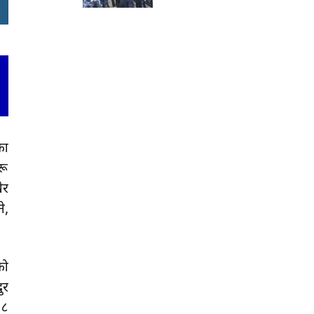
का
रू
ेर
े,
।
को
ुर
 ८