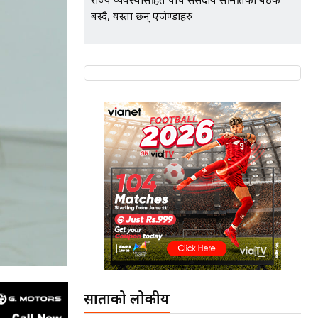
राज्य व्यवस्थासहित पाँच संसदीय समितिको बैठक
बस्दै, यस्ता छन् एजेण्डाहरु
साताको लोकप्रीय