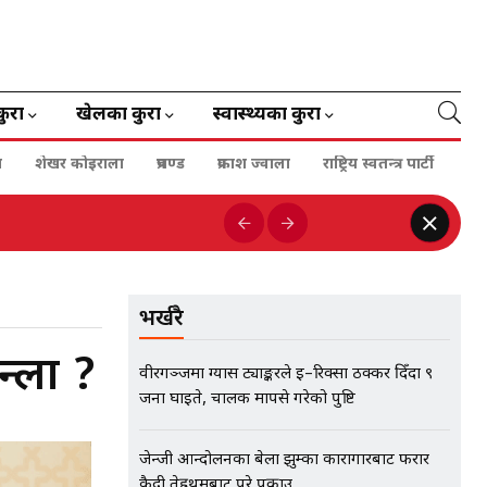
कुरा
खेलका कुरा
स्वास्थ्यका कुरा
ा
शेखर कोइराला
प्रचण्ड
प्रकाश ज्वाला
राष्ट्रिय स्वतन्त्र पार्टी
भर्खरै
न्ला ?
वीरगञ्जमा ग्यास ट्याङ्करले ई–रिक्सा ठक्कर दिँदा ९
जना घाइते, चालक मापसे गरेको पुष्टि
जेन्जी आन्दोलनका बेला झुम्का कारागारबाट फरार
कैदी तेह्रथुमबाट परे पक्राउ