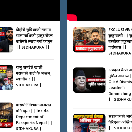
दोहोरो सुविधाको नाममा
EXCLUSIVE: 
राज्यमाथिको ब्रह्मलुट रोक्न
सुकुम्बासी || स
बालेनले ल्याए नयाँ कानुन
बस्तीका हुकुम्ब
|| SIDHAKURA ||
पर्दाफास ||
SIDHAKURA 
राजु पाण्डेले खाली
अपदस्त केपी 
गराएको बाटो के भन्छन्
मुर्छित आवाज 
स्थानीय ? ||
Oli: A Dismi
SIDHAKURA ||
Leader’s
Diminishing
|| SIDHAKU
पासपोर्ट विभाग मध्यरात
पनि खुला || Inside
भ्रष्टाचारको आर
Department of
घेरिएका अख्तिय
Passports Nepal ||
|| SIDHAKU
SIDHAKURA ||