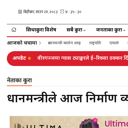
सिधाकुरा विशेष
सबै कुरा
जनताका कुरा
आजको चर्चामा
प्रधानमन्त्री बालेन शाह
राष्ट्रपति
एमाले
अपडेट
वीरगञ्जमा ग्यास ट्याङ्करले ई–रिक्सा ठक्कर दि
नेताका कुरा
प्रधानमन्त्रीले आज निर्मा