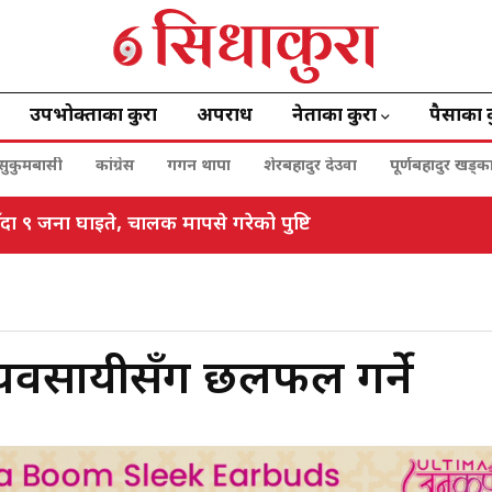
उपभोक्ताका कुरा
अपराध
नेताका कुरा
पैसाका 
सुकुमबासी
कांग्रेस
गगन थापा
शेरबहादुर देउवा
पूर्णबहादुर खड्क
ँदा ९ जना घाइते, चालक मापसे गरेको पुष्टि
ण व्यवसायीसँग छलफल गर्ने