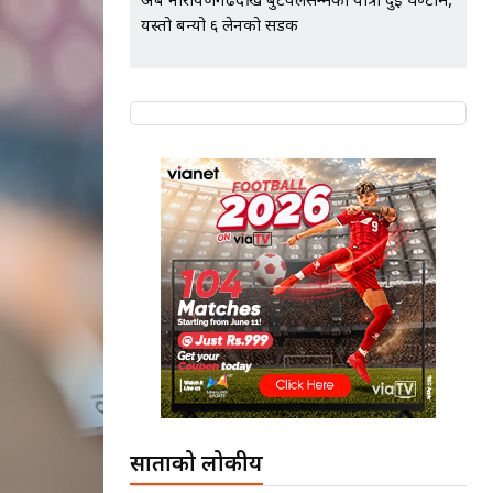
अब नारायणगढदेखि बुटवलसम्मको यात्रा दुई घण्टामै,
यस्तो बन्यो ६ लेनको सडक
साताको लोकप्रीय