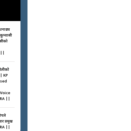
धनाढ्य
ुकुम्वासी
ासीको
||
ओलीको
|| KP
ssed
 Voice
RA ||
ोपले
ार प्रमुख
RA ||