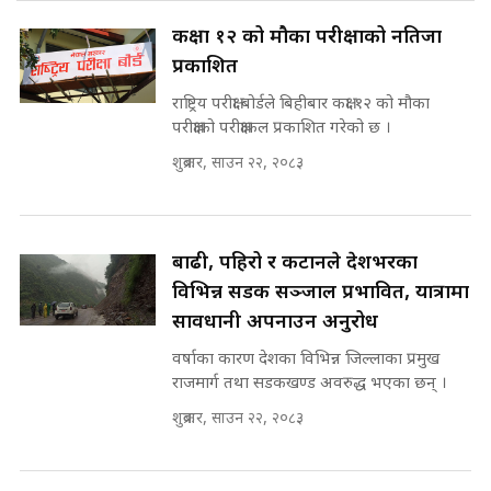
SIDHAKURA
in Nepal ! || SIDHAKURA ||
राष्ट्रिय सवालमा ९ दल एकजुट ||
कक्षा १२ को मौका परीक्षाको नतिजा
Prachanda, Rabi, Gagan Stand
प्रकाशित
on the Same Page ||
पोप्पोको पासोः कमाउने लोभमा घरबार नै
SIDHAKURA ||
उठिबास | The Dark Side of
राष्ट्रिय परीक्षा बोर्डले बिहीबार कक्षा १२ को मौका
'Poppo Live'-SIDHAKURA
परीक्षाको परीक्षाफल प्रकाशित गरेको छ ।
INVESTIGATION
शुक्रबार, साउन २२, २०८३
सहकारी पीडितसँग मन्त्री प्रतिभा रावलले
भनिन्–साथ दिनुहोस्, दबाब होइन ||
Sidhakura || Pratibha Rawal
मन्त्री आउने बित्तिकै सुरु भएको थियो
घुसको डिल || Raj Kumar Gupta ||
बाढी, पहिरो र कटानले देशभरका
SIDHAKURA ||
विभिन्न सडक सञ्जाल प्रभावित, यात्रामा
रसुवाकाे भाङ्गे झरना | Bhange
सावधानी अपनाउन अनुरोध
Waterfall of Rasuwa ||
SIDHAKURA ||
वर्षाका कारण देशका विभिन्न जिल्लाका प्रमुख
घुसको डिल गर्ने मन्त्रीकाे राजिनामा,
भूमिसुधार मन्त्रीलाई जोगाइदै ! ||
राजमार्ग तथा सडकखण्ड अवरुद्ध भएका छन् ।
SIDHAKURA ||
शुक्रबार, साउन २२, २०८३
कहिले बन्ला चक्रपथ ? विस्तार कार्यमा
किन भइरहेछ ढिलाइ ?The Ring Road