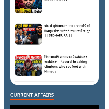
दोहोरो सुविधाको नाममा राज्यमाथिको
ब्रह्मलुट रोक्न बालेनले ल्याए नयाँ कानुन
|| SIDHAKURA ||
निम्सदाइसँगै अस्ताएका रेकर्डहोल्डर
आरोहीहरू | Record-breaking
climbers who set foot with
Nimsdai |
गोली ठोकेर पक्राउ गरिएको कर्मा ग्याङको
अपराध श्रृङ्खला || SIDHAKURA ||
CURRENT AFFAIRS