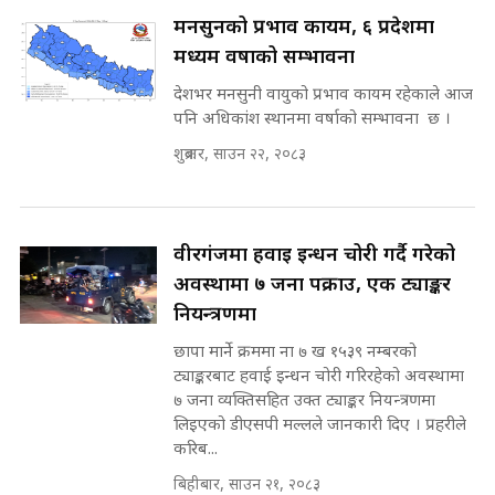
Expansion Dilemma |
७८ लाख घुस खाने मन्त्री ! जोगाउने
SIDHAKURA |
मनसुनको प्रभाव कायम, ६ प्रदेशमा
प्रधानमन्त्री ? || SIDHAKURA ||
SIDHAKURA INVESTIGATION
मध्यम वर्षाको सम्भावना
||
देशभर मनसुनी वायुको प्रभाव कायम रहेकाले आज
पटकपटक भावुक बने गृहमन्त्री सुदन
पनि अधिकांश स्थानमा वर्षाको सम्भावना छ ।
गुरुङ, भक्कानिए सांसदहरू ||
SIDHAKURA ||
मन्त्री र पूर्व मन्त्रीको ७८ लाख घुस डिलको
शुक्रबार, साउन २२, २०८३
अडियो | FULL AUDIO |
SIDHAKURA |
वीरगंजमा हवाई इन्धन चोरी गर्दै गरेको
अवस्थामा ७ जना पक्राउ, एक ट्याङ्कर
मन्त्री राजकुमारलाई घुस दिने विचौलीया
नियन्त्रणमा
पूर्व मन्त्री रञ्जिता || SIDHAKURA
||
छापा मार्ने क्रममा ना ७ ख १५३९ नम्बरको
ट्याङ्करबाट हवाई इन्धन चोरी गरिरहेको अवस्थामा
७ जना व्यक्तिसहित उक्त ट्याङ्कर नियन्त्रणमा
लिइएको डीएसपी मल्लले जानकारी दिए । प्रहरीले
मन्त्रीले घुस डिल गरेको अडियो ! दुई झोला
करिब...
नोट मन्त्रीलाई घुस | SIDHAKURA |
SIDHAKURA INVESTIGATION |
बिहीबार, साउन २१, २०८३