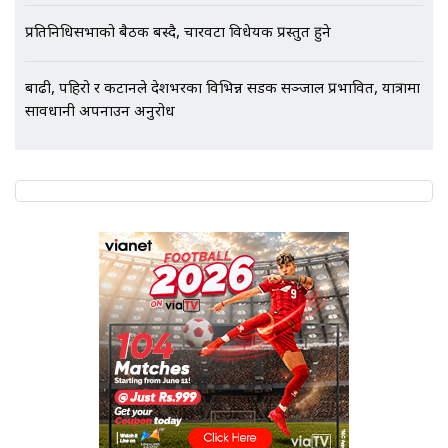
एभरेष्ट अस्पताल फलोअपः CCTV फुटेज
गायब || Everest Hospital
प्रतिनिधिसभाको बैठक बस्दै, चारवटा विधेयक प्रस्तुत हुने
Followup: CCTV Footage Lost |
SIDHAKURA |
बाढी, पहिरो र कटानले देशभरका विभिन्न सडक सञ्जाल प्रभावित, यात्रामा
सावधानी अपनाउन अनुरोध