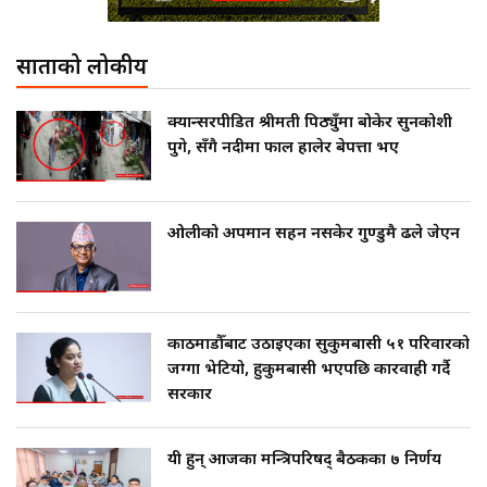
साताको लोकप्रीय
क्यान्सरपीडित श्रीमती पिठ्युँमा बोकेर सुनकोशी
पुगे, सँगै नदीमा फाल हालेर बेपत्ता भए
ओलीको अपमान सहन नसकेर गुण्डुमै ढले जेएन
काठमाडौँबाट उठाइएका सुकुमबासी ५१ परिवारको
जग्गा भेटियो, हुकुमबासी भएपछि कारवाही गर्दै
सरकार
यी हुन् आजका मन्त्रिपरिषद् बैठकका ७ निर्णय