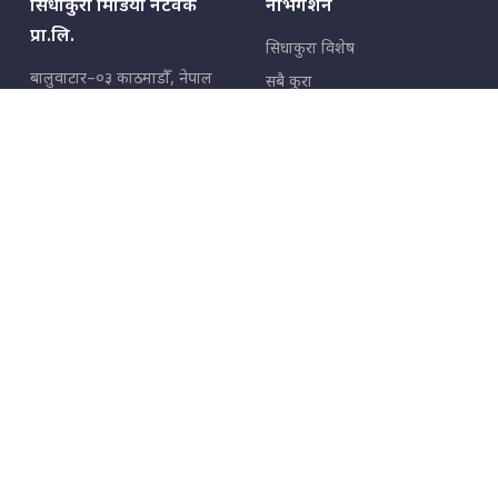
सिधाकुरा मिडिया नेटवर्क
नेभिगेशन
प्रा.लि.
सिधाकुरा विशेष
बालुवाटार–०३ काठमाडौँ, नेपाल
सबै कुरा
जनताका कुरा
सम्पर्क: ९८५१३६२६६६,
९८०२३६२६६६
उपभोक्ताका कुरा
इमेल:
news@sidhakura.com
,
info@sidhakura.com
अपराध
हाम्रो टीम
विज्ञापनका लागि
९८०२३६१६६६, ९८५१३३१६६६
marketing@sidhakura.com
प्रकाशक
सम्पादक
युवराज कंडेल
अक्षर काका
सूचना विभाग दर्ता नं.