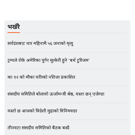
मृतकका परिवारप्रति मेडिकल काउन्सीलको
भर्खरै
बदनियत ! न्याय खोज्दै भौतारिदै सुवास
|| THE REPORTER ||
सर्पदंशबाट चार महिनामै ५६ जनाको मृत्यु
EXCLUSIVE - भिजिट भिसामा सेटिङको
ट्रम्पले रोके अमेरिका पुगेर सुत्केरी हुने ‘बर्थ टुरिजम’
गोप्य अडियो र म्यासेज, गृह मन्त्रालय
कनेक्सन ! || VISIT VISA SCAM
कक्षा १२ को मौका परीक्षाको नतिजा प्रकाशित
संसदीय समितिले बोलायो ऊर्जामन्त्री श्रेष्ठ, यस्ता छन् एजेण्डा
भिजिट भिसामा गृह मन्त्रालयकै सेटिङः१
अर्ब बढी घुस!|| SIDHAKURA ||
यस्तो छ आजको विदेशी मुद्राको विनिमयदर
तीनवटा संसदीय समितिको बैठक बस्दै