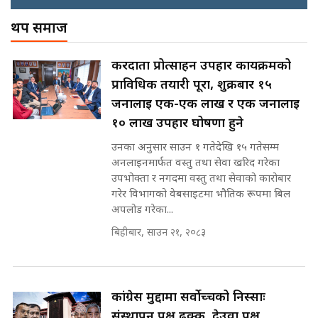
अख्तियारको कठघरामा घुस्याहा मन्त्रीहरू
! || CIAA Investigation over
थप समाज
पछिल्लो परिस्थिति जलन अस्पतालमा
Corrupted Minister ||
छैन खाली बेड || SIDHAKURA ||
SIDHAKURA
राष्ट्रिय सवालमा ९ दल एकजुट ||
करदाता प्रोत्साहन उपहार कार्यक्रमको
Prachanda, Rabi, Gagan Stand
प्राविधिक तयारी पूरा, शुक्रबार १५
on the Same Page ||
पोप्पोको पासोः कमाउने लोभमा घरबार नै
SIDHAKURA ||
जनालाई एक-एक लाख र एक जनालाई
उठिबास | The Dark Side of
'Poppo Live'-SIDHAKURA
१० लाख उपहार घोषणा हुने
INVESTIGATION
उनका अनुसार साउन १ गतेदेखि १५ गतेसम्म
सहकारी पीडितसँग मन्त्री प्रतिभा रावलले
अनलाइनमार्फत वस्तु तथा सेवा खरिद गरेका
भनिन्–साथ दिनुहोस्, दबाब होइन ||
उपभोक्ता र नगदमा वस्तु तथा सेवाको कारोबार
Sidhakura || Pratibha Rawal
मन्त्री आउने बित्तिकै सुरु भएको थियो
गरेर विभागको वेबसाइटमा भौतिक रूपमा बिल
घुसको डिल || Raj Kumar Gupta ||
अपलोड गरेका...
SIDHAKURA ||
बिहीबार, साउन २१, २०८३
रसुवाकाे भाङ्गे झरना | Bhange
Waterfall of Rasuwa ||
SIDHAKURA ||
घुसको डिल गर्ने मन्त्रीकाे राजिनामा,
भूमिसुधार मन्त्रीलाई जोगाइदै ! ||
कांग्रेस मुद्दामा सर्वोच्चको निस्साः
SIDHAKURA ||
संस्थापन पक्ष ढुक्क, देउवा पक्ष