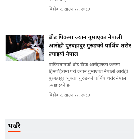
मन्त्रीले घुस डिल गरेको अडियो ! दुई झोला
नोट मन्त्रीलाई घुस | SIDHAKURA |
बिहीबार, साउन २१, २०८३
SIDHAKURA INVESTIGATION |
ब्रोड पिकमा ज्यान गुमाएका नेपाली
मृतकका परिवारप्रति मेडिकल
आरोही पुरबहादुर गुरुङको पार्थिव शरीर
काउन्सीलको बदनियत ! न्याय खोज्दै
भौतारिदै सुवास || THE REPORTER
ल्याइयो नेपाल
||
पाकिस्तानको ब्रोड पिक आरोहणका क्रममा
हिमपहिरोमा परी ज्यान गुमाएका नेपाली आरोही
पुरबहादुर ‘युक्ता’ गुरुङको पार्थिव शरीर नेपाल
EXCLUSIVE - भिजिट भिसामा सेटिङको
ल्याइएको छ।
गोप्य अडियो र म्यासेज, गृह मन्त्रालय
कनेक्सन ! || VISIT VISA SCAM
बिहीबार, साउन २१, २०८३
भिजिट भिसामा गृह मन्त्रालयकै सेटिङः१
भर्खरै
अर्ब बढी घुस!|| SIDHAKURA ||