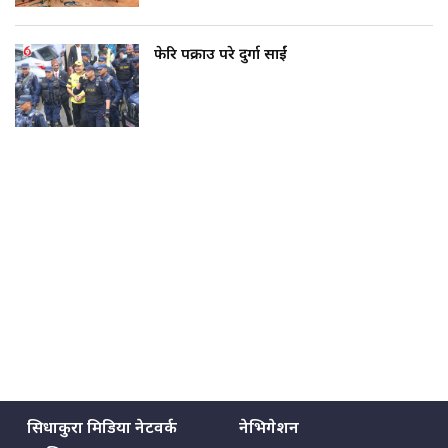
फेरि पक्राउ परे दुर्गा प्रसाईं
सिधाकुरा मिडिया नेटवर्क
नेभिगेशन