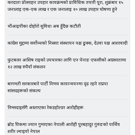
करदाता प्रोत्साहन उपहार कार्यक्रमको प्राविधिक तयारी पूरा, शुक्रबार १५
जनालाई एक-एक लाख र एक जनालाई १० लाख उपहार घोषणा हुने
एभरेष्ट अस्पताल फलोअपः CCTV फुटेज
गायब || Everest Hospital
भीआईपीका दोहोरो सुविधा अब हुँदैछ कटौती
Followup: CCTV Footage Lost |
SIDHAKURA |
कांग्रेस मुद्दामा सर्वोच्चको निस्साः संस्थापन पक्ष ढुक्क, देउवा पक्ष आशावादी
फुटबलर आशिष राईको उपचारका लागि एन पेनाङ एफसीको अग्रसरतामा
१२ लाख रुपैयाँ संकलन
बागमती सरकारबारे पार्टी निर्णय कार्यान्वयनमा दृढ रहने राप्रपा
सांसदहरूको संकल्प
निम्सदाइसँगै अस्ताएका रेकर्डहोल्डर आरोहीहरू
ब्रोड पिकमा ज्यान गुमाएका नेपाली आरोही पुरबहादुर गुरुङको पार्थिव
शरीर ल्याइयो नेपाल