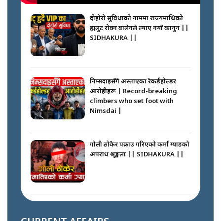
दोहोरो सुविधाको नाममा राज्यमाथिको
ब्रह्मलुट रोक्न बालेनले ल्याए नयाँ कानुन ||
SIDHAKURA ||
निम्सदाइसँगै अस्ताएका रेकर्डहोल्डर
आरोहीहरू | Record-breaking
climbers who set foot with
Nimsdai |
गोली ठोकेर पक्राउ गरिएको कर्मा ग्याङको
अपराध श्रृङ्खला || SIDHAKURA ||
नभाँडिएको सद्भाव : कप्तानगञ्जबाट
सल्किएको आगो निभाउनेहरू ||