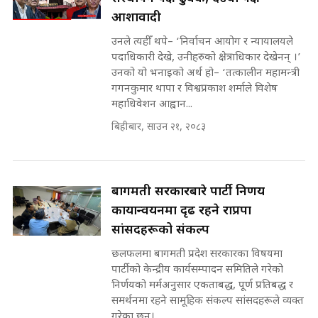
कहिले बन्ला चक्रपथ ? विस्तार कार्यमा
आशावादी
किन भइरहेछ ढिलाइ ?The Ring Road
उनले त्यहीँ थपे– ‘निर्वाचन आयोग र न्यायालयले
Expansion Dilemma |
७८ लाख घुस खाने मन्त्री ! जोगाउने
SIDHAKURA |
पदाधिकारी देखे, उनीहरुको क्षेत्राधिकार देखेनन् ।’
प्रधानमन्त्री ? || SIDHAKURA ||
उनको यो भनाइको अर्थ हो– ‘तत्कालीन महामन्त्री
SIDHAKURA INVESTIGATION
गगनकुमार थापा र विश्वप्रकाश शर्माले विशेष
||
महाधिवेशन आह्वान...
पटकपटक भावुक बने गृहमन्त्री सुदन
गुरुङ, भक्कानिए सांसदहरू ||
बिहीबार, साउन २१, २०८३
SIDHAKURA ||
मन्त्री र पूर्व मन्त्रीको ७८ लाख घुस डिलको
अडियो | FULL AUDIO |
SIDHAKURA |
बागमती सरकारबारे पार्टी निर्णय
कार्यान्वयनमा दृढ रहने राप्रपा
सांसदहरूको संकल्प
मन्त्री राजकुमारलाई घुस दिने विचौलीया
पूर्व मन्त्री रञ्जिता || SIDHAKURA
छलफलमा बागमती प्रदेश सरकारका विषयमा
||
पार्टीको केन्द्रीय कार्यसम्पादन समितिले गरेको
निर्णयको मर्मअनुसार एकताबद्ध, पूर्ण प्रतिबद्ध र
समर्थनमा रहने सामूहिक संकल्प सांसदहरूले व्यक्त
गरेका छन्।