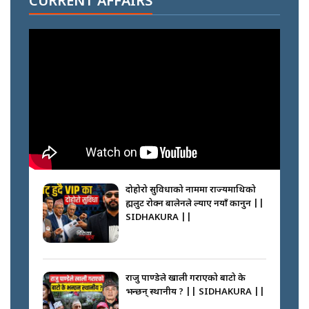
CURRENT AFFAIRS
SIDHAKURA || THE REPORTER
||
नेपालीलाई भरिया मात्र देख्ने दृष्टिकोण
बदलेका ‘निम्स दाई’ || SIDHAKURA
||
कप्तानगञ्जपछि मधेसमा के हुँदैछ ?
आगो निभाउने कि तेल थप्ने ? WHATS
HAPPENING IN MADHESH ? ||
दोहोरो सुविधाको नाममा राज्यमाथिको
ब्रह्मलुट रोक्न बालेनले ल्याए नयाँ कानुन ||
SIDHAKURA ||
कप्तानगञ्ज घटनाको सुरुवात कसरी
भयो ? के के भयो ? || SUNSARI
CASE || SIDHAKURA || THE
राजु पाण्डेले खाली गराएको बाटो के
REPORTER ||
भन्छन् स्थानीय ? || SIDHAKURA ||