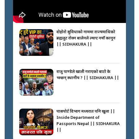
नभाँडिएको सद्भाव : कप्तानगञ्जबाट
सल्किएको आगो निभाउनेहरू ||
SIDHAKURA || THE REPORTER
दोहोरो सुविधाको नाममा राज्यमाथिको
||
ब्रह्मलुट रोक्न बालेनले ल्याए नयाँ कानुन
|| SIDHAKURA ||
नेपालीलाई भरिया मात्र देख्ने दृष्टिकोण
बदलेका ‘निम्स दाई’ || SIDHAKURA
||
राजु पाण्डेले खाली गराएको बाटो के
भन्छन् स्थानीय ? || SIDHAKURA ||
कप्तानगञ्जपछि मधेसमा के हुँदैछ ?
आगो निभाउने कि तेल थप्ने ? WHATS
HAPPENING IN MADHESH ? ||
पासपोर्ट विभाग मध्यरात पनि खुला ||
Inside Department of
Passports Nepal || SIDHAKURA
||
कप्तानगञ्ज घटनाको सुरुवात कसरी