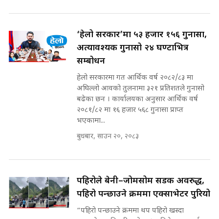
SIDHAKURA ||
मन्त्री र पूर्व मन्त्रीको ७८ लाख घुस डिलको
अडियो | FULL AUDIO |
SIDHAKURA |
‘हेलो सरकार’मा ५३ हजार १५६ गुनासा,
अत्यावश्यक गुनासो २४ घण्टाभित्र
सम्बोधन
मन्त्री राजकुमारलाई घुस दिने विचौलीया
हेलो सरकारमा गत आर्थिक वर्ष २०८२/८३ मा
पूर्व मन्त्री रञ्जिता || SIDHAKURA
अघिल्लो आवको तुलनामा ३२१ प्रतिशतले गुनासो
||
बढेका छन । कार्यालयका अनुसार आर्थिक वर्ष
२०८१/८२ मा १६ हजार ५६८ गुनासा प्राप्त
भएकामा...
बुधबार, साउन २०, २०८३
मन्त्रीले घुस डिल गरेको अडियो ! दुई झोला
नोट मन्त्रीलाई घुस | SIDHAKURA |
SIDHAKURA INVESTIGATION |
पहिरोले बेनी–जोमसोम सडक अवरुद्ध,
पहिरो पन्छाउने क्रममा एक्साभेटर पुरियो
मृतकका परिवारप्रति मेडिकल काउन्सीलको
बदनियत ! न्याय खोज्दै भौतारिदै सुवास
“पहिरो पन्छाउने क्रममा थप पहिरो खस्दा
|| THE REPORTER ||