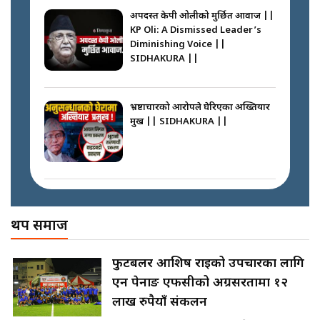
SIDHAKURA ||
अपदस्त केपी ओलीको मुर्छित आवाज ||
KP Oli: A Dismissed Leader’s
कस्तो छ नागढुङ्गा सुरुङमार्ग ? ||
Diminishing Voice ||
SIDHAKURA ||
SIDHAKURA ||
अदालतको गुनासो अब सिधै सर्वोच्चमा
|| Court Grievances Directly to
the Supreme Court ||
भ्रष्टाचारको आरोपले घेरिएका अख्तियार
SIDHAKURA
प्रमुख || SIDHAKURA ||
प्रश्नपत्र लिक गर्ने सुलभ सर ? ||
SIDHAKURA ||
मोबिलिटीमा महिलाको पहुँच विस्तार गर्दै
इनड्राइभ || SIDHAKURA ||
अख्तियारको कठघरामा घुस्याहा मन्त्रीहरू
! || CIAA Investigation over
थप समाज
Corrupted Minister ||
SIDHAKURA
राष्ट्रिय सवालमा ९ दल एकजुट ||
फुटबलर आशिष राईको उपचारका लागि
Prachanda, Rabi, Gagan Stand
एन पेनाङ एफसीको अग्रसरतामा १२
on the Same Page ||
पोप्पोको पासोः कमाउने लोभमा घरबार नै
SIDHAKURA ||
लाख रुपैयाँ संकलन
उठिबास | The Dark Side of
'Poppo Live'-SIDHAKURA