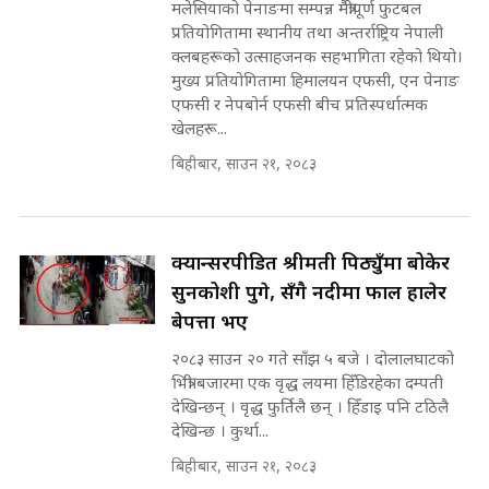
मलेसियाको पेनाङमा सम्पन्न मैत्रीपूर्ण फुटबल
INVESTIGATION
प्रतियोगितामा स्थानीय तथा अन्तर्राष्ट्रिय नेपाली
सहकारी पीडितसँग मन्त्री प्रतिभा रावलले
क्लबहरूको उत्साहजनक सहभागिता रहेको थियो।
भनिन्–साथ दिनुहोस्, दबाब होइन ||
मुख्य प्रतियोगितामा हिमालयन एफसी, एन पेनाङ
Sidhakura || Pratibha Rawal
मन्त्री आउने बित्तिकै सुरु भएको थियो
एफसी र नेपबोर्न एफसी बीच प्रतिस्पर्धात्मक
घुसको डिल || Raj Kumar Gupta ||
खेलहरू...
SIDHAKURA ||
बिहीबार, साउन २१, २०८३
रसुवाकाे भाङ्गे झरना | Bhange
Waterfall of Rasuwa ||
SIDHAKURA ||
घुसको डिल गर्ने मन्त्रीकाे राजिनामा,
भूमिसुधार मन्त्रीलाई जोगाइदै ! ||
क्यान्सरपीडित श्रीमती पिठ्युँमा बोकेर
SIDHAKURA ||
सुनकोशी पुगे, सँगै नदीमा फाल हालेर
बेपत्ता भए
कहिले बन्ला चक्रपथ ? विस्तार कार्यमा
किन भइरहेछ ढिलाइ ?The Ring Road
२०८३ साउन २० गते साँझ ५ बजे । दोलालघाटको
Expansion Dilemma |
७८ लाख घुस खाने मन्त्री ! जोगाउने
भित्री बजारमा एक वृद्ध लयमा हिँडिरहेका दम्पती
SIDHAKURA |
प्रधानमन्त्री ? || SIDHAKURA ||
देखिन्छन् । वृद्ध फुर्तिलै छन् । हिँडाइ पनि टठिलै
SIDHAKURA INVESTIGATION
देखिन्छ । कुर्था...
||
पटकपटक भावुक बने गृहमन्त्री सुदन
बिहीबार, साउन २१, २०८३
गुरुङ, भक्कानिए सांसदहरू ||