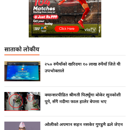
साताको लोकप्रीय
२५० रुपैयाँको खरिदमा १० लाख रुपैयाँ जिते यी
उपभोक्ताले
क्यान्सरपीडित श्रीमती पिठ्युँमा बोकेर सुनकोशी
पुगे, सँगै नदीमा फाल हालेर बेपत्ता भए
ओलीको अपमान सहन नसकेर गुण्डुमै ढले जेएन