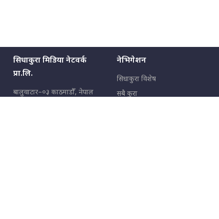
सिधाकुरा मिडिया नेटवर्क
नेभिगेशन
प्रा.लि.
सिधाकुरा विशेष
बालुवाटार–०३ काठमाडौँ, नेपाल
सबै कुरा
जनताका कुरा
सम्पर्क: ९८५१३६२६६६,
९८०२३६२६६६
उपभोक्ताका कुरा
इमेल:
news@sidhakura.com
,
info@sidhakura.com
अपराध
हाम्रो टीम
विज्ञापनका लागि
९८०२३६१६६६, ९८५१३३१६६६
marketing@sidhakura.com