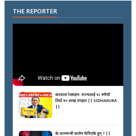
THE REPORTER
करदाता प्रोत्साहन: राज्यलाई २८ रुपैयाँ
तिर्दा १० लाख उपहार || SIDHAKURA
||
के प्रधानमन्त्री बालेन फेरिएकै हुन् ? ||