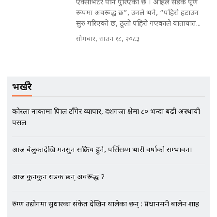
एक्साभेटर पनि पुरिएको छ । अहिले सडक पूर्ण
रूपमा अवरूद्ध छ”, उनले भने, “पहिरो हटाउन
सुरु गरिएको छ, ठूलो पहिरो गएकाले यातायात...
सोमबार, साउन १८, २०८३
EXCLUSIVE - भिजिट भिसामा सेटिङको
गोप्य अडियो र म्यासेज, गृह मन्त्रालय
कनेक्सन ! || VISIT VISA SCAM
भर्खरै
भिजिट भिसामा गृह मन्त्रालयकै सेटिङः१
कोरला नाकामा त्रिपाल टाँगेर व्यापार, दशगजा क्षेत्रमा ८० भन्दा बढी अस्थायी
अर्ब बढी घुस!|| SIDHAKURA ||
पसल
आज बेलुकादेखि मनसुन सक्रिय हुने, पर्सिसम्म भारी वर्षाको सम्भावना
एभरेष्ट अस्पताल फलोअपः CCTV फुटेज
गायब || Everest Hospital
आज कुनकुन सडक छन् अवरूद्ध ?
Followup: CCTV Footage Lost |
SIDHAKURA |
रुग्ण उद्योगमा सुधारका संकेत देखिन थालेका छन् : प्रधानमन्त्री बालेन शाह