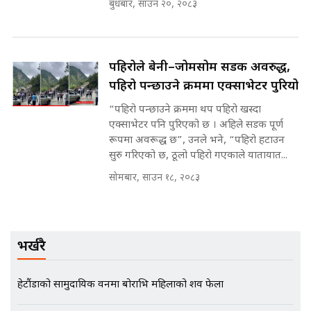
बुधबार, साउन २०, २०८३
मन्त्रीले घुस डिल गरेको अडियो ! दुई झोला
नोट मन्त्रीलाई घुस | SIDHAKURA |
SIDHAKURA INVESTIGATION |
पहिरोले बेनी–जोमसोम सडक अवरुद्ध,
पहिरो पन्छाउने क्रममा एक्साभेटर पुरियो
मृतकका परिवारप्रति मेडिकल काउन्सीलको
बदनियत ! न्याय खोज्दै भौतारिदै सुवास
“पहिरो पन्छाउने क्रममा थप पहिरो खस्दा
|| THE REPORTER ||
एक्साभेटर पनि पुरिएको छ । अहिले सडक पूर्ण
रूपमा अवरूद्ध छ”, उनले भने, “पहिरो हटाउन
सुरु गरिएको छ, ठूलो पहिरो गएकाले यातायात...
सोमबार, साउन १८, २०८३
EXCLUSIVE - भिजिट भिसामा सेटिङको
गोप्य अडियो र म्यासेज, गृह मन्त्रालय
कनेक्सन ! || VISIT VISA SCAM
भर्खरै
भिजिट भिसामा गृह मन्त्रालयकै सेटिङः१
हेटौंडाको सामुदायिक वनमा बोराभित्र महिलाको शव फेला
अर्ब बढी घुस!|| SIDHAKURA ||