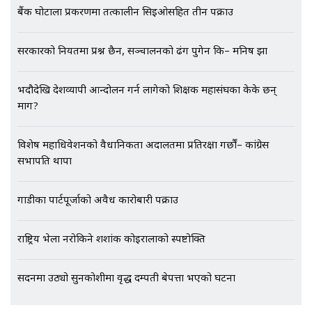
बैंक घोटाला प्रकरणमा तत्कालीन सिइओसहित तीन पक्राउ
एभरेष्ट अस्पताल फलोअपः CCTV फुटेज
सरकारको नियतमा प्रश्न छैन, सञ्चालनको ढंग पुगेन कि– मनिष झा
गायब || Everest Hospital
Followup: CCTV Footage Lost |
भदौदेखि देशव्यापी आन्दोलन गर्न लागेको शिक्षक महासंघका केके छन्
SIDHAKURA |
माग?
विशेष महाधिवेशनको वैधानिकता अदालतमा प्रतिरक्षा गर्छौं– कांग्रेस
सभापति थापा
गाडीका पार्टपूर्जाको अवैध कारोबारी पक्राउ
राष्ट्रिय भेला नरोकिने शशांक कोइरालाको स्पष्टोक्ति
सदनमा उठ्यो सुनकोशीमा वृद्ध दम्पती बेपत्ता भएको घटना