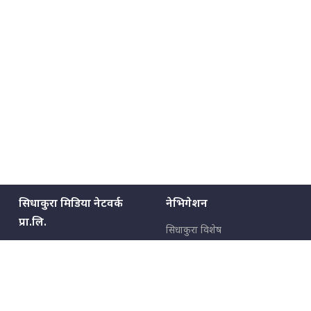
सिधाकुरा मिडिया नेटवर्क
नेभिगेशन
प्रा.लि.
सिधाकुरा विशेष
बालुवाटार–०३ काठमाडौँ, नेपाल
सबै कुरा
जनताका कुरा
सम्पर्क: ९८५१३६२६६६,
९८०२३६२६६६
उपभोक्ताका कुरा
इमेल:
news@sidhakura.com
,