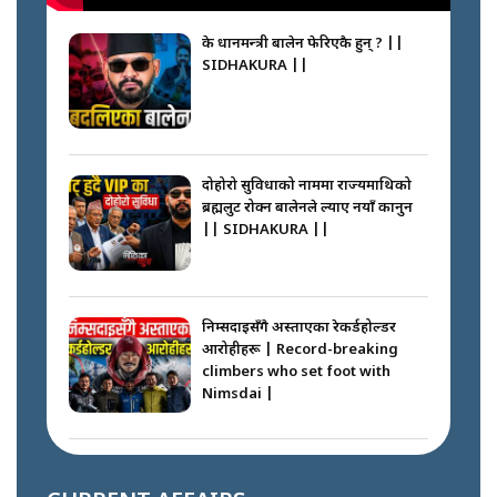
के प्रधानमन्त्री बालेन फेरिएकै हुन् ? ||
SIDHAKURA ||
दोहोरो सुविधाको नाममा राज्यमाथिको
ब्रह्मलुट रोक्न बालेनले ल्याए नयाँ कानुन
|| SIDHAKURA ||
निम्सदाइसँगै अस्ताएका रेकर्डहोल्डर
आरोहीहरू | Record-breaking
climbers who set foot with
Nimsdai |
गोली ठोकेर पक्राउ गरिएको कर्मा ग्याङको
अपराध श्रृङ्खला || SIDHAKURA ||