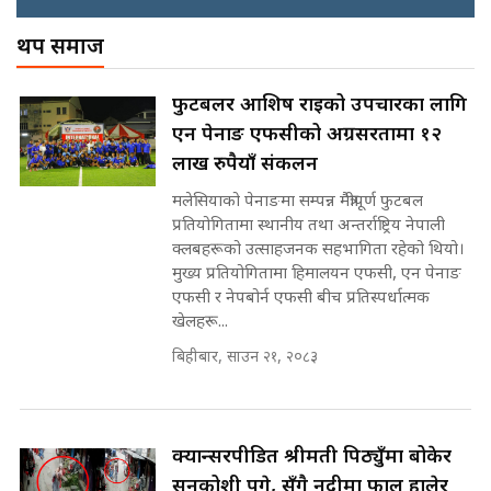
अख्तियारको कठघरामा घुस्याहा मन्त्रीहरू
! || CIAA Investigation over
थप समाज
नेपालमै पहिलो पटक गाँजा खेतिलाई
Corrupted Minister ||
वैधानिकता || Cannabis legalized
SIDHAKURA
in Nepal ! || SIDHAKURA ||
राष्ट्रिय सवालमा ९ दल एकजुट ||
फुटबलर आशिष राईको उपचारका लागि
Prachanda, Rabi, Gagan Stand
एन पेनाङ एफसीको अग्रसरतामा १२
on the Same Page ||
पोप्पोको पासोः कमाउने लोभमा घरबार नै
SIDHAKURA ||
लाख रुपैयाँ संकलन
उठिबास | The Dark Side of
'Poppo Live'-SIDHAKURA
मलेसियाको पेनाङमा सम्पन्न मैत्रीपूर्ण फुटबल
INVESTIGATION
प्रतियोगितामा स्थानीय तथा अन्तर्राष्ट्रिय नेपाली
सहकारी पीडितसँग मन्त्री प्रतिभा रावलले
क्लबहरूको उत्साहजनक सहभागिता रहेको थियो।
भनिन्–साथ दिनुहोस्, दबाब होइन ||
मुख्य प्रतियोगितामा हिमालयन एफसी, एन पेनाङ
Sidhakura || Pratibha Rawal
मन्त्री आउने बित्तिकै सुरु भएको थियो
एफसी र नेपबोर्न एफसी बीच प्रतिस्पर्धात्मक
घुसको डिल || Raj Kumar Gupta ||
खेलहरू...
SIDHAKURA ||
बिहीबार, साउन २१, २०८३
रसुवाकाे भाङ्गे झरना | Bhange
Waterfall of Rasuwa ||
SIDHAKURA ||
घुसको डिल गर्ने मन्त्रीकाे राजिनामा,
भूमिसुधार मन्त्रीलाई जोगाइदै ! ||
क्यान्सरपीडित श्रीमती पिठ्युँमा बोकेर
SIDHAKURA ||
सुनकोशी पुगे, सँगै नदीमा फाल हालेर