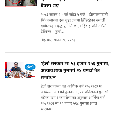
बेपत्ता भए
कहिले बन्ला चक्रपथ ? विस्तार कार्यमा
किन भइरहेछ ढिलाइ ?The Ring Road
२०८३ साउन २० गते साँझ ५ बजे । दोलालघाटको
Expansion Dilemma |
७८ लाख घुस खाने मन्त्री ! जोगाउने
भित्री बजारमा एक वृद्ध लयमा हिँडिरहेका दम्पती
SIDHAKURA |
प्रधानमन्त्री ? || SIDHAKURA ||
देखिन्छन् । वृद्ध फुर्तिलै छन् । हिँडाइ पनि टठिलै
SIDHAKURA INVESTIGATION
देखिन्छ । कुर्था...
||
पटकपटक भावुक बने गृहमन्त्री सुदन
बिहीबार, साउन २१, २०८३
गुरुङ, भक्कानिए सांसदहरू ||
SIDHAKURA ||
मन्त्री र पूर्व मन्त्रीको ७८ लाख घुस डिलको
अडियो | FULL AUDIO |
SIDHAKURA |
‘हेलो सरकार’मा ५३ हजार १५६ गुनासा,
अत्यावश्यक गुनासो २४ घण्टाभित्र
सम्बोधन
मन्त्री राजकुमारलाई घुस दिने विचौलीया
हेलो सरकारमा गत आर्थिक वर्ष २०८२/८३ मा
पूर्व मन्त्री रञ्जिता || SIDHAKURA
अघिल्लो आवको तुलनामा ३२१ प्रतिशतले गुनासो
||
बढेका छन । कार्यालयका अनुसार आर्थिक वर्ष
२०८१/८२ मा १६ हजार ५६८ गुनासा प्राप्त
भएकामा...