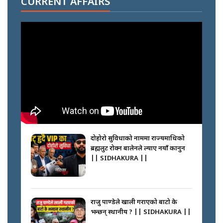
CURRENT AFFAIRS
नभाँडिएको सद्भाव : कप्तानगञ्जबाट
सल्किएको आगो निभाउनेहरू ||
SIDHAKURA || THE REPORTER
||
नेपालीलाई भरिया मात्र देख्ने दृष्टिकोण
बदलेका ‘निम्स दाई’ || SIDHAKURA
||
दोहोरो सुविधाको नाममा राज्यमाथिको
ब्रह्मलुट रोक्न बालेनले ल्याए नयाँ कानुन
|| SIDHAKURA ||
कप्तानगञ्जपछि मधेसमा के हुँदैछ ?
आगो निभाउने कि तेल थप्ने ? WHATS
HAPPENING IN MADHESH ? ||
राजु पाण्डेले खाली गराएको बाटो के
भन्छन् स्थानीय ? || SIDHAKURA ||