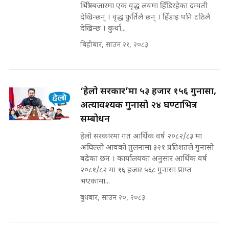
७८ लाख घुस खाने मन्त्री ! जोगाउने
भित्री बजारमा एक वृद्ध लयमा हिँडिरहेका दम्पती
SIDHAKURA |
प्रधानमन्त्री ? || SIDHAKURA ||
देखिन्छन् । वृद्ध फुर्तिलै छन् । हिँडाइ पनि टठिलै
SIDHAKURA INVESTIGATION
देखिन्छ । कुर्था...
||
पटकपटक भावुक बने गृहमन्त्री सुदन
बिहीबार, साउन २१, २०८३
गुरुङ, भक्कानिए सांसदहरू ||
SIDHAKURA ||
मन्त्री र पूर्व मन्त्रीको ७८ लाख घुस डिलको
अडियो | FULL AUDIO |
SIDHAKURA |
‘हेलो सरकार’मा ५३ हजार १५६ गुनासा,
अत्यावश्यक गुनासो २४ घण्टाभित्र
सम्बोधन
मन्त्री राजकुमारलाई घुस दिने विचौलीया
हेलो सरकारमा गत आर्थिक वर्ष २०८२/८३ मा
पूर्व मन्त्री रञ्जिता || SIDHAKURA
अघिल्लो आवको तुलनामा ३२१ प्रतिशतले गुनासो
||
बढेका छन । कार्यालयका अनुसार आर्थिक वर्ष
२०८१/८२ मा १६ हजार ५६८ गुनासा प्राप्त
भएकामा...
बुधबार, साउन २०, २०८३
मन्त्रीले घुस डिल गरेको अडियो ! दुई झोला
नोट मन्त्रीलाई घुस | SIDHAKURA |
SIDHAKURA INVESTIGATION |