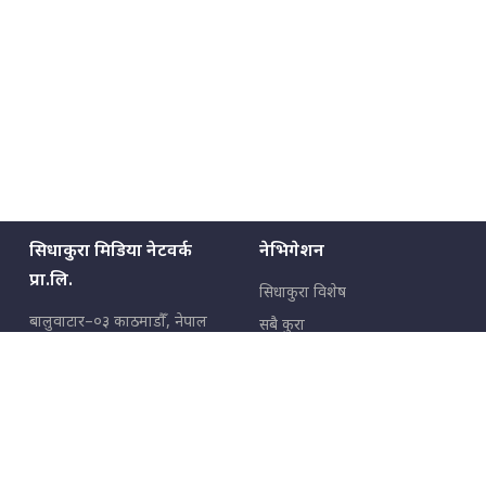
सिधाकुरा मिडिया नेटवर्क
नेभिगेशन
प्रा.लि.
सिधाकुरा विशेष
बालुवाटार–०३ काठमाडौँ, नेपाल
सबै कुरा
जनताका कुरा
सम्पर्क: ९८५१३६२६६६,
९८०२३६२६६६
उपभोक्ताका कुरा
इमेल:
news@sidhakura.com
,
info@sidhakura.com
अपराध
हाम्रो टीम