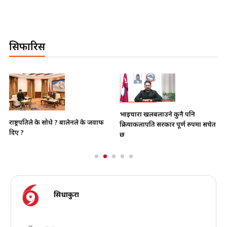
सिफारिस
भाइचारा खलबलाउने कुनै पनि
राष्ट्रपतिले के सोधे ? बालेनले के जवाफ
क्रियाकलापप्रति सरकार पूर्ण रुपमा सचेत
दिए ?
छ
सिधाकुरा