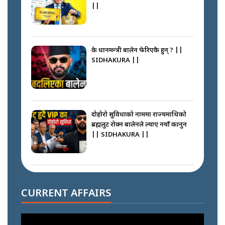
||
के प्रधानमन्त्री बालेन फेरिएकै हुन् ? ||
SIDHAKURA ||
दोहोरो सुविधाको नाममा राज्यमाथिको
ब्रह्मलुट रोक्न बालेनले ल्याए नयाँ कानुन
|| SIDHAKURA ||
निम्सदाइसँगै अस्ताएका रेकर्डहोल्डर
आरोहीहरू | Record-breaking
CURRENT AFFAIRS
climbers who set foot with
Nimsdai |