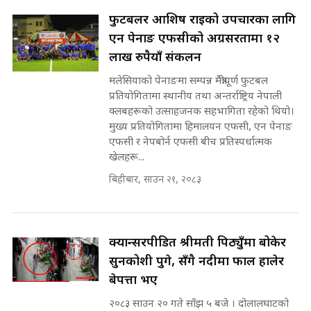
राष्ट्रिय सवालमा ९ दल एकजुट ||
फुटबलर आशिष राईको उपचारका लागि
Prachanda, Rabi, Gagan Stand
एन पेनाङ एफसीको अग्रसरतामा १२
on the Same Page ||
पोप्पोको पासोः कमाउने लोभमा घरबार नै
SIDHAKURA ||
लाख रुपैयाँ संकलन
उठिबास | The Dark Side of
'Poppo Live'-SIDHAKURA
मलेसियाको पेनाङमा सम्पन्न मैत्रीपूर्ण फुटबल
INVESTIGATION
प्रतियोगितामा स्थानीय तथा अन्तर्राष्ट्रिय नेपाली
सहकारी पीडितसँग मन्त्री प्रतिभा रावलले
क्लबहरूको उत्साहजनक सहभागिता रहेको थियो।
भनिन्–साथ दिनुहोस्, दबाब होइन ||
मुख्य प्रतियोगितामा हिमालयन एफसी, एन पेनाङ
Sidhakura || Pratibha Rawal
मन्त्री आउने बित्तिकै सुरु भएको थियो
एफसी र नेपबोर्न एफसी बीच प्रतिस्पर्धात्मक
घुसको डिल || Raj Kumar Gupta ||
खेलहरू...
SIDHAKURA ||
बिहीबार, साउन २१, २०८३
रसुवाकाे भाङ्गे झरना | Bhange
Waterfall of Rasuwa ||
SIDHAKURA ||
घुसको डिल गर्ने मन्त्रीकाे राजिनामा,
भूमिसुधार मन्त्रीलाई जोगाइदै ! ||
क्यान्सरपीडित श्रीमती पिठ्युँमा बोकेर
SIDHAKURA ||
सुनकोशी पुगे, सँगै नदीमा फाल हालेर
बेपत्ता भए
कहिले बन्ला चक्रपथ ? विस्तार कार्यमा
किन भइरहेछ ढिलाइ ?The Ring Road
२०८३ साउन २० गते साँझ ५ बजे । दोलालघाटको
Expansion Dilemma |