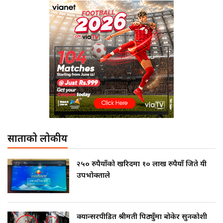
साताको लोकप्रीय
२५० रुपैयाँको खरिदमा १० लाख रुपैयाँ जिते यी
उपभोक्ताले
क्यान्सरपीडित श्रीमती पिठ्युँमा बोकेर सुनकोशी