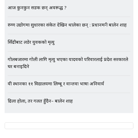
एभरेष्ट अस्पताल फलोअपः CCTV फुटेज
गायब || Everest Hospital
आज कुनकुन सडक छन् अवरूद्ध ?
Followup: CCTV Footage Lost |
SIDHAKURA |
रुग्ण उद्योगमा सुधारका संकेत देखिन थालेका छन् : प्रधानमन्त्री बालेन शाह
सिँढीबाट लडेर युवकको मृत्यु
गोलबजारमा गोली लागि मृत्यु भएका यादवको परिवारलाई प्रदेश सरकारले
घर बनाइदिने
यी स्थानका ११ विद्यालयमा लिम्बू र वान्तवा भाषा अनिवार्य
ढिला होला, तर गलत हुँदैन– बालेन शाह