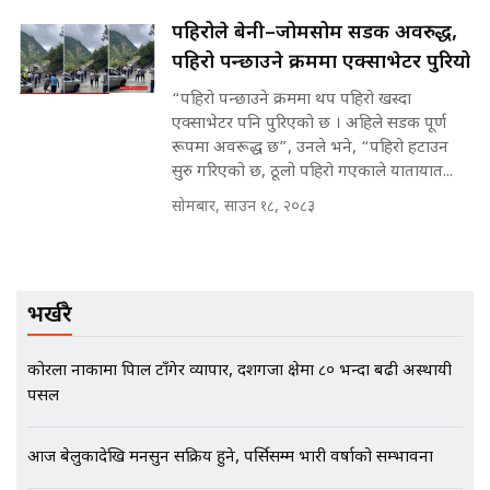
पहिरोले बेनी–जोमसोम सडक अवरुद्ध,
पहिरो पन्छाउने क्रममा एक्साभेटर पुरियो
मृतकका परिवारप्रति मेडिकल काउन्सीलको
बदनियत ! न्याय खोज्दै भौतारिदै सुवास
“पहिरो पन्छाउने क्रममा थप पहिरो खस्दा
|| THE REPORTER ||
एक्साभेटर पनि पुरिएको छ । अहिले सडक पूर्ण
रूपमा अवरूद्ध छ”, उनले भने, “पहिरो हटाउन
सुरु गरिएको छ, ठूलो पहिरो गएकाले यातायात...
सोमबार, साउन १८, २०८३
EXCLUSIVE - भिजिट भिसामा सेटिङको
गोप्य अडियो र म्यासेज, गृह मन्त्रालय
कनेक्सन ! || VISIT VISA SCAM
भर्खरै
भिजिट भिसामा गृह मन्त्रालयकै सेटिङः१
कोरला नाकामा त्रिपाल टाँगेर व्यापार, दशगजा क्षेत्रमा ८० भन्दा बढी अस्थायी
अर्ब बढी घुस!|| SIDHAKURA ||
पसल
आज बेलुकादेखि मनसुन सक्रिय हुने, पर्सिसम्म भारी वर्षाको सम्भावना