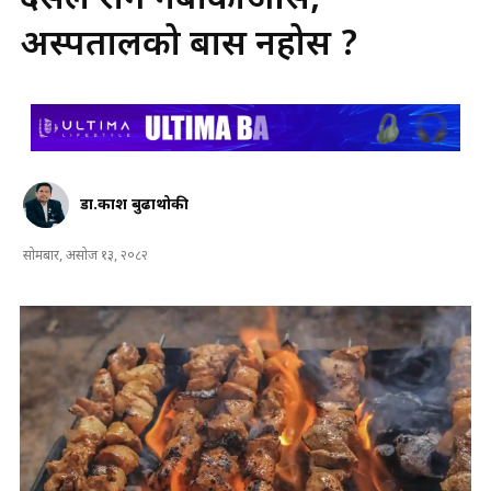
दसैँले रोग नबोकाओस,
अस्पतालको बास नहोस ?
डा‍‍‍‍‍.प्रकाश बुढाथोकी
सोमबार, असोज १३, २०८२