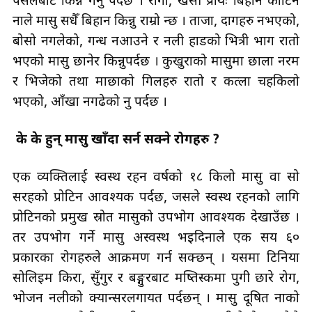
पसलबाट किन्ने गर्नु पर्दछ । राँगा, खसी प्रायः बिहान काटिने
हुनाले मासु सधैँ बिहान किन्नु राम्रो हुन्छ । ताजा, दागहरु नभएको,
बोसो नगलेको, गन्ध नआउने र नली हाडको भित्री भाग रातो
भएको मासु छानेर किन्नुपर्दछ । कुखुराको मासुमा छाला नरम
र भिजेको तथा माछाको गिलहरु रातो र कत्ला चहकिलो
भएको, आँखा नगढेको हुनु पर्दछ ।
के के हुन् मासु खाँदा सर्न सक्ने रोगहरु ?
एक व्यक्तिलाई स्वस्थ रहन वर्षको १८ किलो मासु वा सो
सरहको प्रोटिन आवश्यक पर्दछ, जसले स्वस्थ रहनको लागि
प्रोटिनको प्रमुख स्रोत मासुको उपभोग आवश्यक देखाउँछ ।
तर उपभोग गर्ने मासु अस्वस्थ भइदिनाले एक सय ६०
प्रकारका रोगहरुले आक्रमण गर्न सक्छन् । यसमा टिनिया
सोलिइम किरा, सुँगुर र बङ्गुरबाट मष्तिस्कमा पुगी छारे रोग,
भोजन नलीको क्यान्सरलगायत पर्दछन् । मासु दूषित हुनाको