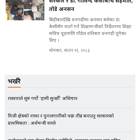
सरकार र डा. गोविन्द केसीबीच सहमति,
||
तोडे अनसन
बिहीबारदेखि धनगढीमा अनसन बसेका डा.
केसीसँग वार्ता गर्न शिक्षामन्त्रीको निर्देशनमा शिक्षा
मन्त्रीले घुस डिल गरेको अडियो ! दुई झोला
सचिव चूडामणि पौडेल शनिबार धनगढी पुगेका
नोट मन्त्रीलाई घुस | SIDHAKURA |
थिए ।
SIDHAKURA INVESTIGATION |
सोमबार, साउन ११, २०८३
मृतकका परिवारप्रति मेडिकल काउन्सीलको
बदनियत ! न्याय खोज्दै भौतारिदै सुवास
भर्खरै
|| THE REPORTER ||
रास्वपाले सुरु गर्यो 'हामी सुन्छौँ' अभियान
EXCLUSIVE - भिजिट भिसामा सेटिङको
निजी क्षेत्रको नाफा र पुनःलगानीको चक्र तीव्र बनाउनु सरकारको
गोप्य अडियो र म्यासेज, गृह मन्त्रालय
कनेक्सन ! || VISIT VISA SCAM
प्राथमिकता : अर्थमन्त्री वाग्ले