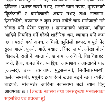
निद्रामा असन्तुलन हुन गई स्वास्थ्यमा गडबड भएको प्रायः
देखिन्छ । प्रशस्त रक्सी नभए, मनग्गे खान नपाए, धूमपानको
फूिर्तफार्ती र बासीत्यासी अचार नभए तथा नाचगान,
देउसीभैँलो, गफगाफ र जुवा तास नखेले चाड मानेजस्तो नहुने
सोचाइ पनि धेरैमा पाइन्छ । खानपानको असंयम, अनिद्रा
आदिले नियमित गर्ने गरेको शारीरिक श्रम, व्यायाम पनि कम
हुन्छ । यसले गर्दा अपच, अमिलो, झुसिलो डकार, वायुले पेट
ढुस्स आउने, फुल्ने, आउँ, पखाला, रिँगटा लाग्ने, आँखा पोल्ने
बिझाउने, रातो हुने, बान्ता हुने, खानामा अरुचि हुने, चिडचिडाहट,
ज्वरो, हैजा, कमलपित्त, ग्याष्ट्रिक, आमाशय र आन्द्राको घाउ
(अल्सर), उच्च रक्तचाप, मुटुसम्बन्धी, मिर्गाैलासम्बन्धी,
कलेजोसम्बन्धी, मधुमेह इत्यादिको खतरा बढ्ने हुन्छ । त्यसैले
चाडपर्व, भोजभतेर आदिमा स्वास्थ्यमा बढी ध्यान दिनु
आवश्यक छ ।
(लेखक स्वास्थ्य तथा जनसङ्ख्या मन्त्रालयका
सहसचिव एवं प्रवक्ता हुन्)