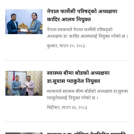
Prachanda, Rabi, Gagan Stand
on the Same Page ||
घुसको डिल गर्ने मन्त्रीकाे राजिनामा,
नेपाल फार्मेसी परिषद्को अध्यक्षमा
SIDHAKURA ||
भूमिसुधार मन्त्रीलाई जोगाइदै ! ||
कादिर आलम नियुक्त
SIDHAKURA ||
नेपाल सरकारले नेपाल फार्मेसी परिषद्को
सहकारी पीडितसँग मन्त्री प्रतिभा रावलले
अध्यक्षमा डा. कादिर आलमलाई नियुक्त गरेको छ ।
भनिन्–साथ दिनुहोस्, दबाब होइन ||
बुधबार, साउन २०, २०८३
Sidhakura || Pratibha Rawal
७८ लाख घुस खाने मन्त्री ! जोगाउने
प्रधानमन्त्री ? || SIDHAKURA ||
SIDHAKURA INVESTIGATION
||
स्वास्थ्य बीमा बोर्डको अध्यक्षमा
रसुवाकाे भाङ्गे झरना | Bhange
Waterfall of Rasuwa ||
डा.सुवास प्याकुरेल नियुक्त
SIDHAKURA ||
मन्त्री र पूर्व मन्त्रीको ७८ लाख घुस डिलको
सरकारले स्वास्थ्य बीमा बोर्डको अध्यक्षमा डा.सुवास
अडियो | FULL AUDIO |
प्याकुरेललाई नियुक्त गरेको छ ।
SIDHAKURA |
बिहीबार, साउन १४, २०८३
मन्त्री राजकुमारलाई घुस दिने विचौलीया
पूर्व मन्त्री रञ्जिता || SIDHAKURA