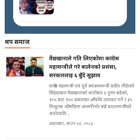
कस्तो छ नागढुङ्गा सुरुङमार्ग ? ||
SIDHAKURA ||
प्रधानमन्त्री बालेनले सम्बोधनमा के भने ?
|| PM BALEN ADDRESS ||
SIDHAKURA ||
अख्तियारको कठघरामा घुस्याहा मन्त्रीहरू
! || CIAA Investigation over
थप समाज
प्रश्नपत्र लिक गर्ने सुलभ सर ? ||
Corrupted Minister ||
SIDHAKURA ||
SIDHAKURA
अदालतको गुनासो अब सिधै सर्वोच्चमा
वैद्यखानाले गति लिएकोमा कांग्रेस
|| Court Grievances Directly to
महामन्त्रीले गरे बालेनको प्रशंसा,
the Supreme Court ||
पोप्पोको पासोः कमाउने लोभमा घरबार नै
SIDHAKURA
सरकारलाई ६ बुँदे सुझाव
उठिबास | The Dark Side of
'Poppo Live'-SIDHAKURA
कांग्रेस महामन्त्री एवं पूर्व स्वास्थ्यमन्त्री प्रदीप पौडेलले
INVESTIGATION
सिंहदरबार वैद्यखानाको कारोबार ४ गुणा बढेको,
मोबिलिटीमा महिलाको पहुँच विस्तार गर्दै
१०५ बाट १५० प्रकारका औषधि उत्पादन गर्ने र ३५
इनड्राइभ || SIDHAKURA ||
निःशुल्क औषधिमा आत्मनिर्भर बन्ने प्रधानमन्त्रीको
मन्त्री आउने बित्तिकै सुरु भएको थियो
अठोटप्रति...
घुसको डिल || Raj Kumar Gupta ||
SIDHAKURA ||
आइतबार, साउन २४, २०८३
राष्ट्रिय सवालमा ९ दल एकजुट ||