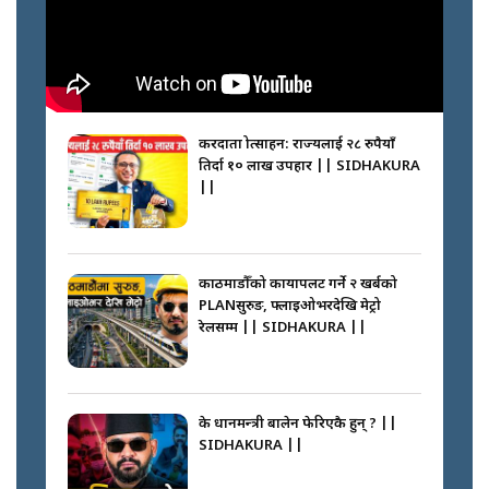
करदाता प्रोत्साहन: राज्यलाई २८ रुपैयाँ
तिर्दा १० लाख उपहार || SIDHAKURA
||
काठमाडौँको कायापलट गर्ने २ खर्बको
PLANसुरुङ, फ्लाइओभरदेखि मेट्रो
रेलसम्म || SIDHAKURA ||
के प्रधानमन्त्री बालेन फेरिएकै हुन् ? ||
SIDHAKURA ||