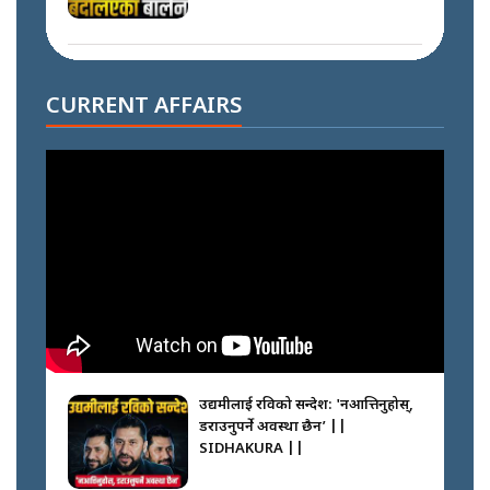
दोहोरो सुविधाको नाममा राज्यमाथिको
ब्रह्मलुट रोक्न बालेनले ल्याए नयाँ कानुन
CURRENT AFFAIRS
|| SIDHAKURA ||
निम्सदाइसँगै अस्ताएका रेकर्डहोल्डर
आरोहीहरू | Record-breaking
climbers who set foot with
Nimsdai |
गोली ठोकेर पक्राउ गरिएको कर्मा ग्याङको
अपराध श्रृङ्खला || SIDHAKURA ||
उद्यमीलाई रविको सन्देश: 'नआत्तिनुहोस्,
डराउनुपर्ने अवस्था छैन’ ||
SIDHAKURA ||