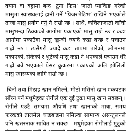
क्यान वा बट्टामा बन्द ‘टुना फिस’ जस्तो प्याकिङ गरेको
मासुमा स्वास्थ्यलाई हानी गर्ने ‘प्रिजरभेटिभ’ राखिने भएकोले
ताजा मासु प्रयोग गर्नु नै राम्रो हुन्छ । साथै, कचिलाजस्तो काँचो
मासुभन्दा ठिक्कको आगोमा पकाएको मासु राम्रो हुन्छ र कडा
आगोमा पकाउँदा मासु खुम्ची ज्यादै कडा बन्छ र पचाउन
गाह्रो हुन्छ । त्यसैगरी ज्यादै कडा तापमा तारेको, ओभनमा
पकाएको, सेकेको र भुटेको मासु कडा हुने भएकाले पचाउन धेरै
गाह्रो बन्ने भएकाले प्रेसर कुकरमा पकाएको अलि झोलिलो
मासु स्वास्थ्यका लागि राम्रो हुन्छ ।
चिनी तथा मिठाइ खान नमिल्ने, मीठो मसिनो खान एकपटक
सोंच्न पर्ने मधुमेहका रोगीले एक दुई टुक्रा मासु खान सक्छन् ।
रोगीले एउटै समयमा औषधि तथा खानाको मात्रा, समय
फरकको तालमेल चाडबाडमा नमिल्दा सामान्य असन्तुलनले
पनि खतरनाक सावित हुन सक्छ । मधुमेहका रोगीलाई मुटुको