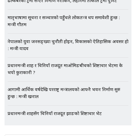
ढल्केबरको ट्रमा सेन्टर निर्माण नरोकिने, लहानमा तत्काल ट्रमा युनिट
भिजिट भिसामा गृह मन्त्रालयकै सेटिङः१
अर्ब बढी घुस!|| SIDHAKURA ||
मातृभाषामा सूचना र सञ्चारको पहुँचले लोकतन्त्र थप समावेशी हुन्छ :
मन्त्री गौतम
नेपालको युवा जनसङ्ख्या चुनौती होइन, विकासको ऐतिहासिक अवसर हो
: मन्त्री यादव
एभरेष्ट अस्पताल फलोअपः CCTV फुटेज
गायब || Everest Hospital
Followup: CCTV Footage Lost |
प्रधानमन्त्री शाह र चिनियाँ राजदूत माओमिङबीचको शिष्टाचार भेटमा के
SIDHAKURA |
भयो कुराकानी ?
आगामी आर्थिक वर्षदेखि परराष्ट्र मन्त्रालयको आफ्नै भवन निर्माण सुरु
हुन्छ : मन्त्री खनाल
प्रधानमन्त्री शाहसँग चिनियाँ राजदूत झाङको शिष्टाचार भेट