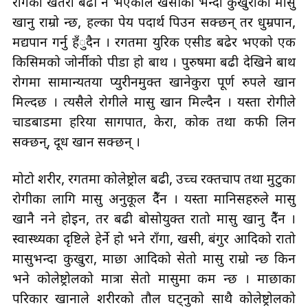
रोगको खतरा बढी हुने भएकाले खसीको भन्दा कुखुराको मासु
खानु राम्रो हुन्छ, हल्का पेय पदार्थ पिउन सक्छन् तर धुम्रपान,
मद्यपान गर्नु हँुदैन । रगतमा युरिक एसीड बढेर भएको एक
किसिमको जोर्नीको पीडा हो बाथ । पुरुषमा बढी देखिने बाथ
रोगमा सामान्यतया प्युरीनमुक्त खानेकुरा पूर्ण रुपले खान
मिल्दछ । त्यसैले रोगीले मासु खान मिल्दैन । यस्ता रोगीले
चाडबाडमा हरिया सागपात, केरा, कोक तथा कफी लिन
सक्छन्, दूध खान सक्छन् ।
मोटो शरीर, रगतमा कोलेष्ट्रोल बढी, उच्च रक्तचाप तथा मुटुका
रोगीका लागि मासु अनुकूल हुँदैन । यस्ता मानिसहरुले मासु
खानै नहुने होइन, तर बढी बोसोयुक्त रातो मासु खानु हुँदैन ।
स्वास्थ्यका दृष्टिले हेर्ने हो भने राँगा, खसी, बंगुर आदिको रातो
मासुभन्दा कुखुरा, माछा आदिको सेतो मासु राम्रो हुन्छ किन
भने कोलेष्ट्रोलको मात्रा सेतो मासुमा कम हुन्छ । माछाका
परिकार खानाले शरीरको तौल घट्नुको साथै कोलेष्ट्रोलको