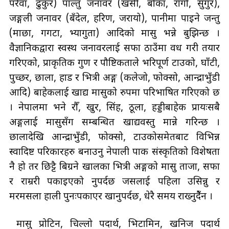
परेवा, ढुकुर) पाल्तु जनावर (खसी, बोका, राँगो, सुँगुर),
जङ्गली जनावर (बँदेल, हरिण, जरायो), पानीमा पाइने जन्तु
(माछा, गगटा, भ्यागुता) आदिको मासु भन्ने बुझिन्छ ।
वैज्ञानिकद्वारा स्वस्थ जनावरलाई सफा ठाउँमा वध गरी तयार
गरिएको, प्राकृतिक गुण र पौष्टिकताले भरिपूर्ण टाउको, घाँटी,
पुच्छर, छाला, हाड र भित्री अङ्ग (कलेजो, फोक्सो, आन्द्राभुँडी
आदि) बाहेकलाई खाद्य मासुको रुपमा परिभाषित गरिएको छ
। नेपालमा भने रौँ, खुर, सिंह, ठूला, हड्डीबाहेक प्रायःसबै
अङ्गलाई मासुसँग सम्बन्धित खाद्यवस्तु मान्ने गरिन्छ ।
छालादेखि आन्द्राभुँडी, फोक्सो, टाउकोसमेतबाट विभिन्न
स्वादिष्ट परिकारहरु बनाउनु नेपाली पाक संस्कृतिको विशेषता
नै हो तर छिट्टै बिग्रने खालका भित्री अङ्गको मासु ताजा, सफा
र राम्ररी पकाइएको हुनुपर्दछ जसलाई पहिला उसिन्नु र
मरमसला हाली पुनःपकाएर खानुपर्दछ, धेरै समय राख्नुहुँदैन ।
मासु प्रोटिन, चिल्लो पदार्थ, भिटामिन, खनिज पदार्थ