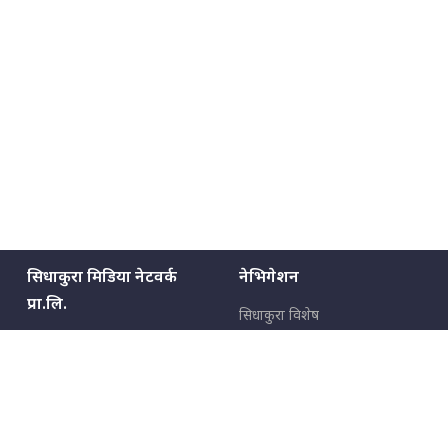
सिधाकुरा मिडिया नेटवर्क
नेभिगेशन
प्रा.लि.
सिधाकुरा विशेष
बालुवाटार–०३ काठमाडौँ, नेपाल
सबै कुरा
जनताका कुरा
सम्पर्क: ९८५१३६२६६६,
९८०२३६२६६६
उपभोक्ताका कुरा
इमेल:
news@sidhakura.com
,
info@sidhakura.com
अपराध