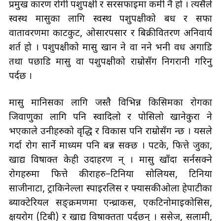
प्रमुख कारण रोगी पशुपक्षी र सरसफाइमा कमी नै हो । त्यसैले
स्वस्थ मासुका लागि स्वस्थ पशुपक्षीको बध र सफा
वातावरणमा काटकुट, ओसारपसार र बिक्रीवितरण अनिवार्य
शर्त हो । पशुपक्षीको मासु खान हुने वा नहुने भनी वध अगाडि
तथा पछाडि मासु वा पशुपक्षीको राम्रोसँग निगरानी गरिनु
पर्दछ ।
मासु मानिसका लागि जस्तै विभिन्न किसिमका रोगका
जिवाणुका लागि पनि स्वादिलो र पोसिलो खानेकुरा हुने
भएकाले उनीहरुको वृद्धि र विकास पनि राम्रोसँग हुन्छ । यसले
गर्दा रोग सार्ने माध्यम पनि बन्न सक्छ । पटके, फित्ते जुका,
खाद्य विषाक्त केही उदाहरण हुन् । मासु खाँदा सर्नसक्ने
रोगहरुमा फित्ते कीराहरु–टिनिया सोलियस, टिनिया
साजीनाटा, ट्राकिनेल्ला स्पाइरलिस र फ्यासकीओला हेपाटीका
ब्याक्टेरियल सङ्क्रमणमा एन्थ्राकस, एकटिनोमाइकोसिस,
क्षयरोग (टिबी) र खाद्य विषाक्तता पर्दछन् । ससेज, सलामी,