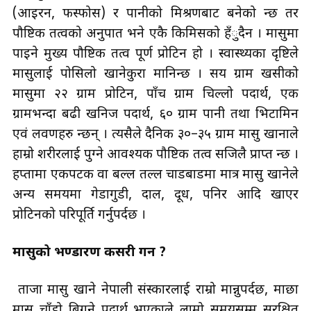
(आइरन, फस्फोस) र पानीको मिश्रणबाट बनेको हुन्छ तर
पौष्टिक तत्वको अनुपात भने एकै किमिसको हँुदैन । मासुमा
पाइने मुख्य पौष्टिक तत्व पूर्ण प्रोटिन हो । स्वास्थ्यका दृष्टिले
मासुलाई पोसिलो खानेकुरा मानिन्छ । सय ग्राम खसीको
मासुमा २२ ग्राम प्रोटिन, पाँच ग्राम चिल्लो पदार्थ, एक
ग्रामभन्दा बढी खनिज पदार्थ, ६० ग्राम पानी तथा भिटामिन
एवं लवणहरु हुन्छन् । त्यसैले दैनिक ३०–३५ ग्राम मासु खानाले
हाम्रो शरीरलाई पुग्ने आवश्यक पौष्टिक तत्व सजिलै प्राप्त हुन्छ ।
हप्तामा एकपटक वा बल्ल तल्ल चाडबाडमा मात्र मासु खानेले
अन्य समयमा गेडागुडी, दाल, दूध, पनिर आदि खाएर
प्रोटिनको परिपूर्ति गर्नुपर्दछ ।
मासुको भण्डारण कसरी गर्ने ?
ताजा मासु खाने नेपाली संस्कारलाई राम्रो मान्नुपर्दछ, माछा
मासु चाँडो बिग्रने पदार्थ भएकाले लामो समयसम्म सुरक्षित