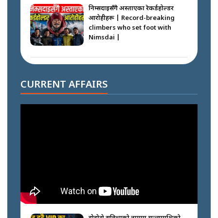
निम्सदाइसँगै अस्ताएका रेकर्डहोल्डर
आरोहीहरू | Record-breaking
climbers who set foot with
Nimsdai |
गोली ठोकेर पक्राउ गरिएको कर्मा ग्याङको
अपराध श्रृङ्खला || SIDHAKURA ||
CURRENT AFFAIRS
नभाँडिएको सद्भाव : कप्तानगञ्जबाट
सल्किएको आगो निभाउनेहरू ||
SIDHAKURA || THE REPORTER
||
नेपालीलाई भरिया मात्र देख्ने दृष्टिकोण
बदलेका ‘निम्स दाई’ || SIDHAKURA
||