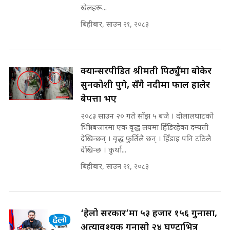
घुसको डिल || Raj Kumar Gupta ||
खेलहरू...
SIDHAKURA ||
बिहीबार, साउन २१, २०८३
रसुवाकाे भाङ्गे झरना | Bhange
Waterfall of Rasuwa ||
SIDHAKURA ||
घुसको डिल गर्ने मन्त्रीकाे राजिनामा,
भूमिसुधार मन्त्रीलाई जोगाइदै ! ||
क्यान्सरपीडित श्रीमती पिठ्युँमा बोकेर
SIDHAKURA ||
सुनकोशी पुगे, सँगै नदीमा फाल हालेर
बेपत्ता भए
कहिले बन्ला चक्रपथ ? विस्तार कार्यमा
किन भइरहेछ ढिलाइ ?The Ring Road
२०८३ साउन २० गते साँझ ५ बजे । दोलालघाटको
Expansion Dilemma |
७८ लाख घुस खाने मन्त्री ! जोगाउने
भित्री बजारमा एक वृद्ध लयमा हिँडिरहेका दम्पती
SIDHAKURA |
प्रधानमन्त्री ? || SIDHAKURA ||
देखिन्छन् । वृद्ध फुर्तिलै छन् । हिँडाइ पनि टठिलै
SIDHAKURA INVESTIGATION
देखिन्छ । कुर्था...
||
पटकपटक भावुक बने गृहमन्त्री सुदन
बिहीबार, साउन २१, २०८३
गुरुङ, भक्कानिए सांसदहरू ||
SIDHAKURA ||
मन्त्री र पूर्व मन्त्रीको ७८ लाख घुस डिलको
अडियो | FULL AUDIO |
SIDHAKURA |
‘हेलो सरकार’मा ५३ हजार १५६ गुनासा,
अत्यावश्यक गुनासो २४ घण्टाभित्र