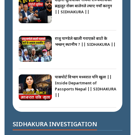
दोहोरो सुविधाको नाममा राज्यमाथिको
ब्रह्मलुट रोक्न बालेनले ल्याए नयाँ कानुन
|| SIDHAKURA ||
कप्तानगञ्जपछि मधेसमा के हुँदैछ ?
आगो निभाउने कि तेल थप्ने ? WHATS
HAPPENING IN MADHESH ? ||
राजु पाण्डेले खाली गराएको बाटो के
भन्छन् स्थानीय ? || SIDHAKURA ||
कप्तानगञ्ज घटनाको सुरुवात कसरी
भयो ? के के भयो ? || SUNSARI
CASE || SIDHAKURA || THE
पासपोर्ट विभाग मध्यरात पनि खुला ||
REPORTER ||
Inside Department of
Passports Nepal || SIDHAKURA
||
भीड नियन्त्रण गर्न बारम्बार किन चुक्दैछ
प्रहरी ? Police repeatedly fail to
control crowds ?
कहाँ हरायो ग्यास ? || Where Did
the Gas Go? || SIDHAKURA ||
SIDHAKURA INVESTIGATION