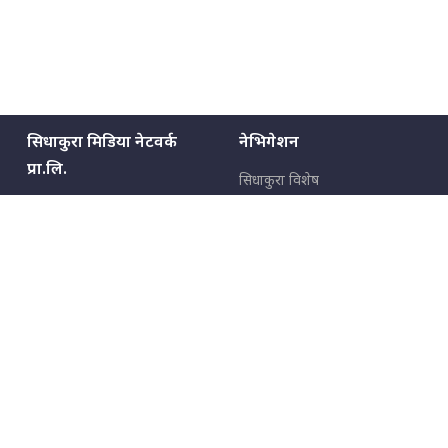
सिधाकुरा मिडिया नेटवर्क
नेभिगेशन
प्रा.लि.
सिधाकुरा विशेष
बालुवाटार–०३ काठमाडौँ, नेपाल
सबै कुरा
जनताका कुरा
सम्पर्क: ९८५१३६२६६६,
९८०२३६२६६६
उपभोक्ताका कुरा
इमेल:
news@sidhakura.com
,
info@sidhakura.com
अपराध
हाम्रो टीम
विज्ञापनका लागि
९८०२३६१६६६, ९८५१३३१६६६
marketing@sidhakura.com