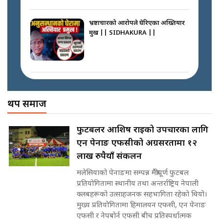
अदालतको गुनासो अब सिधै सर्वोच्चमा
|| Court Grievances Directly to
the Supreme Court ||
भ्रष्टाचारको आरोपले घेरिएका अख्तियार
SIDHAKURA
प्रमुख || SIDHAKURA ||
साढे २ अर्बका स्वकीय ! सांसदलाई
स्वकीय सचिव ठिक कि बेठिक ?||
SIDHAKURA || THE REPORTER
मोबिलिटीमा महिलाको पहुँच विस्तार गर्दै
||
इनड्राइभ || SIDHAKURA ||
अख्तियारको कठघरामा घुस्याहा मन्त्रीहरू
! || CIAA Investigation over
थप समाज
नेपालमै पहिलो पटक गाँजा खेतिलाई
Corrupted Minister ||
वैधानिकता || Cannabis legalized
SIDHAKURA
in Nepal ! || SIDHAKURA ||
राष्ट्रिय सवालमा ९ दल एकजुट ||
फुटबलर आशिष राईको उपचारका लागि
Prachanda, Rabi, Gagan Stand
एन पेनाङ एफसीको अग्रसरतामा १२
on the Same Page ||
पोप्पोको पासोः कमाउने लोभमा घरबार नै
SIDHAKURA ||
लाख रुपैयाँ संकलन
उठिबास | The Dark Side of
'Poppo Live'-SIDHAKURA
मलेसियाको पेनाङमा सम्पन्न मैत्रीपूर्ण फुटबल
INVESTIGATION
प्रतियोगितामा स्थानीय तथा अन्तर्राष्ट्रिय नेपाली
सहकारी पीडितसँग मन्त्री प्रतिभा रावलले
क्लबहरूको उत्साहजनक सहभागिता रहेको थियो।
भनिन्–साथ दिनुहोस्, दबाब होइन ||
मुख्य प्रतियोगितामा हिमालयन एफसी, एन पेनाङ
Sidhakura || Pratibha Rawal
मन्त्री आउने बित्तिकै सुरु भएको थियो
एफसी र नेपबोर्न एफसी बीच प्रतिस्पर्धात्मक