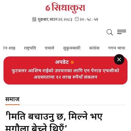
ाह
राष्ट्रपति
एमाले
सुकुमबासी
कांग्रेस
गगन थापा
शेरबह
अपडेट
फुटबलर आशिष राईको उपचारका लागि एन पेनाङ एफसीको
अग्रसरतामा १२ लाख रुपैयाँ संकलन
समाज
‘श्रीमति बचाउनु छ, मिल्ने भए
मृगौला बेच्ने थिएँ’