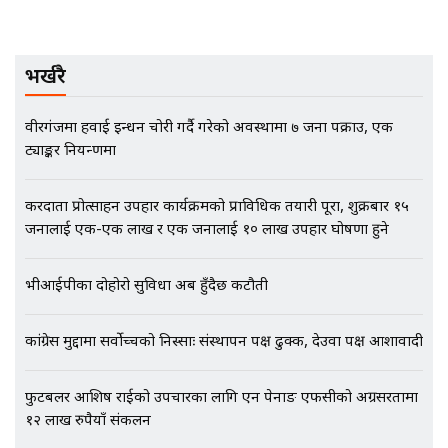
गोप्य अडियो र म्यासेज, गृह मन्त्रालय
कनेक्सन ! || VISIT VISA SCAM
भर्खरै
भिजिट भिसामा गृह मन्त्रालयकै सेटिङः१
वीरगंजमा हवाई इन्धन चोरी गर्दै गरेको अवस्थामा ७ जना पक्राउ, एक
अर्ब बढी घुस!|| SIDHAKURA ||
ट्याङ्कर नियन्त्रणमा
करदाता प्रोत्साहन उपहार कार्यक्रमको प्राविधिक तयारी पूरा, शुक्रबार १५
जनालाई एक-एक लाख र एक जनालाई १० लाख उपहार घोषणा हुने
एभरेष्ट अस्पताल फलोअपः CCTV फुटेज
गायब || Everest Hospital
Followup: CCTV Footage Lost |
भीआईपीका दोहोरो सुविधा अब हुँदैछ कटौती
SIDHAKURA |
कांग्रेस मुद्दामा सर्वोच्चको निस्साः संस्थापन पक्ष ढुक्क, देउवा पक्ष आशावादी
फुटबलर आशिष राईको उपचारका लागि एन पेनाङ एफसीको अग्रसरतामा
१२ लाख रुपैयाँ संकलन