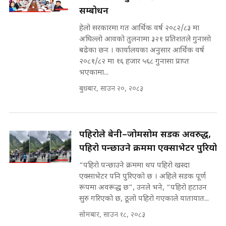
सम्बोधन
मन्त्री राजकुमारलाई घुस दिने विचौलीया
हेलो सरकारमा गत आर्थिक वर्ष २०८२/८३ मा
पूर्व मन्त्री रञ्जिता || SIDHAKURA
अघिल्लो आवको तुलनामा ३२१ प्रतिशतले गुनासो
||
बढेका छन । कार्यालयका अनुसार आर्थिक वर्ष
२०८१/८२ मा १६ हजार ५६८ गुनासा प्राप्त
भएकामा...
बुधबार, साउन २०, २०८३
मन्त्रीले घुस डिल गरेको अडियो ! दुई झोला
नोट मन्त्रीलाई घुस | SIDHAKURA |
SIDHAKURA INVESTIGATION |
पहिरोले बेनी–जोमसोम सडक अवरुद्ध,
पहिरो पन्छाउने क्रममा एक्साभेटर पुरियो
मृतकका परिवारप्रति मेडिकल काउन्सीलको
बदनियत ! न्याय खोज्दै भौतारिदै सुवास
“पहिरो पन्छाउने क्रममा थप पहिरो खस्दा
|| THE REPORTER ||
एक्साभेटर पनि पुरिएको छ । अहिले सडक पूर्ण
रूपमा अवरूद्ध छ”, उनले भने, “पहिरो हटाउन
सुरु गरिएको छ, ठूलो पहिरो गएकाले यातायात...
सोमबार, साउन १८, २०८३
EXCLUSIVE - भिजिट भिसामा सेटिङको