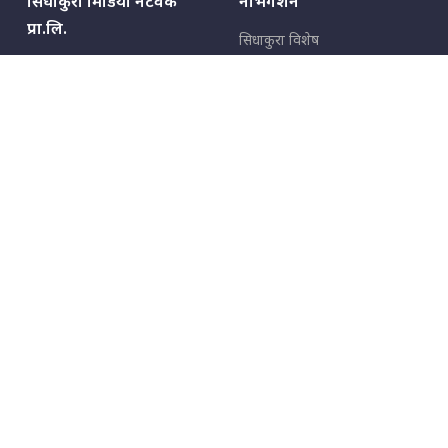
सिधाकुरा मिडिया नेटवर्क
नेभिगेशन
प्रा.लि.
सिधाकुरा विशेष
बालुवाटार–०३ काठमाडौँ, नेपाल
सबै कुरा
जनताका कुरा
सम्पर्क: ९८५१३६२६६६,
९८०२३६२६६६
उपभोक्ताका कुरा
इमेल:
news@sidhakura.com
,
info@sidhakura.com
अपराध
हाम्रो टीम
विज्ञापनका लागि
९८०२३६१६६६, ९८५१३३१६६६
marketing@sidhakura.com
प्रकाशक
सम्पादक
युवराज कंडेल
अक्षर काका
सूचना विभाग दर्ता नं.
४००५-२०७९/८०