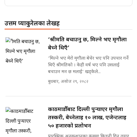
उत्तम प्याकुरेलका लेखहरु
‘श्रीमति बचाउनु छ, मिल्ने भए मृगौला
बेच्ने थिएँ’
‘मिल्ने भए मेरो मृगौला बेचेर भए पनि उपचार गर्ने
थिएँ श्रीमतिको । केही वर्ष भए पनि उसलाई
बचाउन मन छ मलाई’ खड्केले...
बुधबार, असोज २९, २०८२
काठमाडौँबाट दिल्ली पुर्‍याएर मृगौला
तस्करी, बेच्नेलाई १० लाख, एजेन्टलाई
५० हजारको प्रलोभन
प्रारम्भिक अनुसन्धानका क्रममा किड्नी दिन तयार