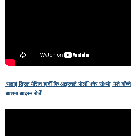
‘मलाई ड्रिल मेसिन हानौँ कि आइरनले पोलौँ भनेर सोध्योे, मैले बाँच्ने
आशमा आइरन रोजेँ’