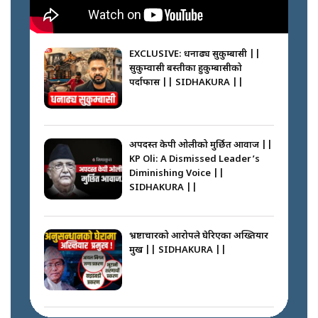
SIDHAKURA || THE REPORTER
||
कहाँ हरायो ग्यास ? || Where Did
the Gas Go? || SIDHAKURA ||
EXCLUSIVE: धनाढ्य सुकुम्बासी ||
सुकुम्वासी बस्तीका हुकुम्बासीको
फेरि स्वर्गनर्कको यात्रामा ओली–प्रचण्ड ||
पर्दाफास || SIDHAKURA ||
SIDHAKURA ||
पासपोर्ट पाउन फेरि सकस । के हो समस्या
? || SIDHAKURA ||
अपदस्त केपी ओलीको मुर्छित आवाज ||
KP Oli: A Dismissed Leader’s
कस्तो छ नागढुङ्गा सुरुङमार्ग ? ||
Diminishing Voice ||
SIDHAKURA ||
SIDHAKURA ||
घरबाट निस्किएर आफ्नै घरमा आगो
लगाउन जानेलाई रोकौँः रवि लामिछाने ||
SIDHAKURA ||
भ्रष्टाचारको आरोपले घेरिएका अख्तियार
प्रमुख || SIDHAKURA ||
प्रश्नपत्र लिक गर्ने सुलभ सर ? ||
SIDHAKURA ||
प्रधानमन्त्री बालेनले सम्बोधनमा के भने ?
|| PM BALEN ADDRESS ||