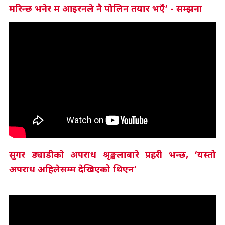
मरिन्छ भनेर म आइरनले नै पोलिन तयार भएँ’ - सम्झना
सुगर ड्याडीको अपराध श्रृङ्खलाबारे प्रहरी भन्छ, ‘यस्तो
अपराध अहिलेसम्म देखिएको थिएन’