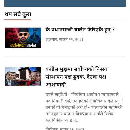
SIDHAKURA ||
अख्तियारको कठघरामा घुस्याहा मन्त्रीहरू
! || CIAA Investigation over
थप सबै कुरा
Corrupted Minister ||
SIDHAKURA
अदालतको गुनासो अब सिधै सर्वोच्चमा
के प्रधानमन्त्री बालेन फेरिएकै हुन् ?
|| Court Grievances Directly to
the Supreme Court ||
शुक्रबार, साउन २२, २०८३
पोप्पोको पासोः कमाउने लोभमा घरबार नै
SIDHAKURA
उठिबास | The Dark Side of
'Poppo Live'-SIDHAKURA
INVESTIGATION
मोबिलिटीमा महिलाको पहुँच विस्तार गर्दै
कांग्रेस मुद्दामा सर्वोच्चको निस्साः
इनड्राइभ || SIDHAKURA ||
संस्थापन पक्ष ढुक्क, देउवा पक्ष
मन्त्री आउने बित्तिकै सुरु भएको थियो
घुसको डिल || Raj Kumar Gupta ||
आशावादी
SIDHAKURA ||
उनले त्यहीँ थपे– ‘निर्वाचन आयोग र न्यायालयले
पदाधिकारी देखे, उनीहरुको क्षेत्राधिकार देखेनन् ।’
राष्ट्रिय सवालमा ९ दल एकजुट ||
Prachanda, Rabi, Gagan Stand
उनको यो भनाइको अर्थ हो– ‘तत्कालीन महामन्त्री
on the Same Page ||
गगनकुमार थापा र विश्वप्रकाश शर्माले विशेष
घुसको डिल गर्ने मन्त्रीकाे राजिनामा,
SIDHAKURA ||
महाधिवेशन आह्वान...
भूमिसुधार मन्त्रीलाई जोगाइदै ! ||
SIDHAKURA ||
बिहीबार, साउन २१, २०८३