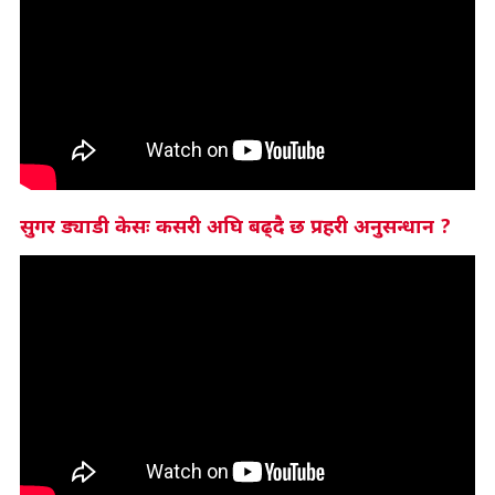
सुगर ड्याडी केसः कसरी अघि बढ्दै छ प्रहरी अनुसन्धान ?