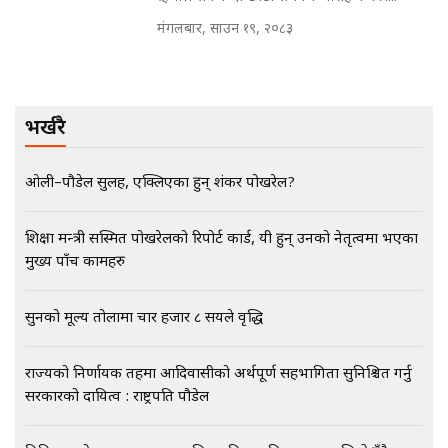
मन्त्रीले घुस डिल गरेको अडियो ! दुई झोला
मंगलबार, साउन १९, २०८३
नोट मन्त्रीलाई घुस | SIDHAKURA |
SIDHAKURA INVESTIGATION |
भर्खरै
मृतकका परिवारप्रति मेडिकल काउन्सीलको
बदनियत ! न्याय खोज्दै भौतारिदै सुवास
|| THE REPORTER ||
ओली–पौडेल सुलह, एक्लिएका हुन् शंकर पोखरेल?
शिक्षा मन्त्री सस्मित पोखरेलको रिपोर्ट कार्ड, यी हुन् उनको नेतृत्वमा भएका
मुख्य पाँच कामहरु
EXCLUSIVE - भिजिट भिसामा सेटिङको
गोप्य अडियो र म्यासेज, गृह मन्त्रालय
कनेक्सन ! || VISIT VISA SCAM
सुनको मूल्य तोलामा चार हजार ८ सयले वृद्धि
राज्यको निर्णायक तहमा आदिवासीको अर्थपूर्ण सहभागिता सुनिश्चित गर्नु
सरकारको दायित्व : राष्ट्रपति पौडेल
भिजिट भिसामा गृह मन्त्रालयकै सेटिङः१
अर्ब बढी घुस!|| SIDHAKURA ||