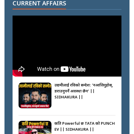
आरोहीहरू | Record-breaking
CURRENT AFFAIRS
climbers who set foot with
Nimsdai |
गोली ठोकेर पक्राउ गरिएको कर्मा ग्याङको
अपराध श्रृङ्खला || SIDHAKURA ||
नभाँडिएको सद्भाव : कप्तानगञ्जबाट
सल्किएको आगो निभाउनेहरू ||
SIDHAKURA || THE REPORTER
उद्यमीलाई रविको सन्देश: 'नआत्तिनुहोस्,
||
डराउनुपर्ने अवस्था छैन’ ||
SIDHAKURA ||
नेपालीलाई भरिया मात्र देख्ने दृष्टिकोण
बदलेका ‘निम्स दाई’ || SIDHAKURA
||
कति Powerful छ TATA को PUNCH
EV || SIDHAKURA ||