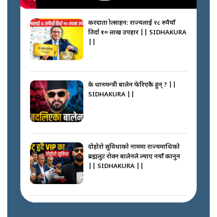
करदाता प्रोत्साहन: राज्यलाई २८ रुपैयाँ
तिर्दा १० लाख उपहार || SIDHAKURA
||
के प्रधानमन्त्री बालेन फेरिएकै हुन् ? ||
SIDHAKURA ||
दोहोरो सुविधाको नाममा राज्यमाथिको
ब्रह्मलुट रोक्न बालेनले ल्याए नयाँ कानुन
|| SIDHAKURA ||
निम्सदाइसँगै अस्ताएका रेकर्डहोल्डर