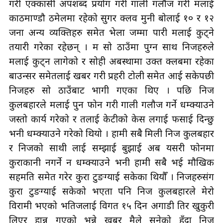
गरी एक्कासी अपशब्द प्रयोग गरी गाली गलौज गरी मलाई
काठमाण्डौ ठमेलमा रहेको
सुगर
क्लव
मुनी बोलाई १० र १२
जना अन्य व्यक्तिहरु समेत भेला जम्मा पारी मलाई कुट्ने
तयारी गरेका रहेछन् । म सो ठाउँमा पुग्न साथ निजहरुले
मलाई कुट्न लागेको र सोही अबस्थामा उक्त क्लबमा रहेका
बाउन्सर समेतलाई खबर गरी प्रहरी टोली समेत आई सकेपछी
निजहरु सो ठाउँबाट भागी गएका थिए । पछि निज
कुलबहादुरले मलाई पुन फोन गरी गाली गलौज गर्ने धम्क्याउने
जस्तो कार्य गरेको र तलाई केटीको केस लगाई फसाई दिन्छु
भनी धम्क्याउने गरेको थियो । हामी सबै मिली निज कुलबहादुर
र निजको साथी लाई सम्झाई बुझाई अब यसरी फोनमा
कुराकानी नगर्ने न धम्क्याउने भनी हामी सबै भई मौखिक
सहमति समेत गरेर कुरा टुङग्याई सकेका थियौँ । निजहरुसंग
कुरा टुङग्याई सकेको भएता पनि निज कुलबहादुरले मेरो
विरामी भएको भतिजलाई विगत १५ दिन
अगाडी
तिर खुकुरी
लिएर हान्न गएको भन्ने खबर मैले सुनेको हुँदा निज