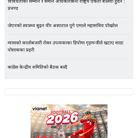
विविधताको सम्मान र समान अधिकारबिना राष्ट्रिय एकता बलियो हुँदैन :
प्रचण्ड
एभरेष्ट अस्पताल फलोअपः CCTV फुटेज
जेएनको स्वास्थ्य बुझ्न वीर अस्पताल पुगे एमाले महासचिव पोखरेल
गायब || Everest Hospital
Followup: CCTV Footage Lost |
SIDHAKURA |
ग्यासको कालोबजारी रोक्न उपत्यकाका डिपोमा गृहमन्त्रीले खटाए सादा
पोसाकका प्रहरी
कांग्रेस केन्द्रीय समितिको बैठक बस्दै