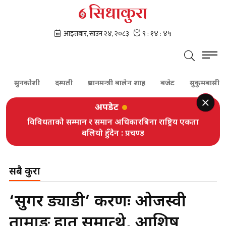
कोशी
दम्पती
प्रधानमन्त्री बालेन शाह
बजेट
सुकुमबासी
राष्ट्रपत
अपडेट
विविधताको सम्मान र समान अधिकारबिना राष्ट्रिय एकता
बलियो हुँदैन : प्रचण्ड
सबै कुरा
‘सुगर ड्याडी’ प्रकरणः ओजस्वी
तामाङ हात समात्थे, आशिष