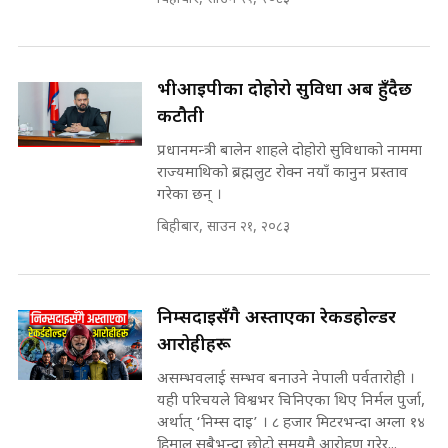
सहकारी पीडितसँग मन्त्री प्रतिभा रावलले
भनिन्–साथ दिनुहोस्, दबाब होइन ||
Sidhakura || Pratibha Rawal
७८ लाख घुस खाने मन्त्री ! जोगाउने
भीआईपीका दोहोरो सुविधा अब हुँदैछ
प्रधानमन्त्री ? || SIDHAKURA ||
कटौती
SIDHAKURA INVESTIGATION
||
प्रधानमन्त्री बालेन शाहले दोहोरो सुविधाको नाममा
रसुवाकाे भाङ्गे झरना | Bhange
राज्यमाथिको ब्रह्मलुट रोक्न नयाँ कानुन प्रस्ताव
Waterfall of Rasuwa ||
गरेका छन् ।
SIDHAKURA ||
मन्त्री र पूर्व मन्त्रीको ७८ लाख घुस डिलको
अडियो | FULL AUDIO |
बिहीबार, साउन २१, २०८३
SIDHAKURA |
कहिले बन्ला चक्रपथ ? विस्तार कार्यमा
किन भइरहेछ ढिलाइ ?The Ring Road
निम्सदाइसँगै अस्ताएका रेकर्डहोल्डर
Expansion Dilemma |
मन्त्री राजकुमारलाई घुस दिने विचौलीया
आरोहीहरू
SIDHAKURA |
पूर्व मन्त्री रञ्जिता || SIDHAKURA
||
असम्भवलाई सम्भव बनाउने नेपाली पर्वतारोही ।
यही परिचयले विश्वभर चिनिएका थिए निर्मल पुर्जा,
अर्थात् ‘निम्स दाइ’ । ८ हजार मिटरभन्दा अग्ला १४
हिमाल सबैभन्दा छोटो समयमै आरोहण गरेर...