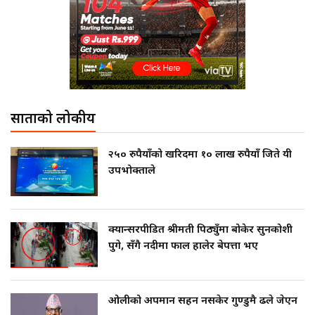
साताको लोकप्रीय
२५० रुपैयाँको खरिदमा १० लाख रुपैयाँ जिते यी
उपभोक्ताले
क्यान्सरपीडित श्रीमती पिठ्युँमा बोकेर सुनकोशी
पुगे, सँगै नदीमा फाल हालेर बेपत्ता भए
ओलीको अपमान सहन नसकेर गुण्डुमै ढले जेएन