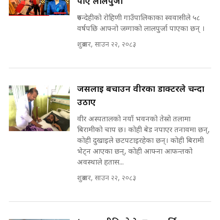
पाए लालपुर्जा
on the Same Page ||
पोप्पोको पासोः कमाउने लोभमा घरबार नै
SIDHAKURA ||
उठिबास | The Dark Side of
रुपन्देहीको रोहिणी गाउँपालिकाका स्ववासीले ५८
'Poppo Live'-SIDHAKURA
वर्षपछि आफ्नो जग्गाको लालपुर्जा पाएका छन् ।
INVESTIGATION
शुक्रबार, साउन २२, २०८३
सहकारी पीडितसँग मन्त्री प्रतिभा रावलले
भनिन्–साथ दिनुहोस्, दबाब होइन ||
Sidhakura || Pratibha Rawal
मन्त्री आउने बित्तिकै सुरु भएको थियो
घुसको डिल || Raj Kumar Gupta ||
जसलाई बचाउन वीरका डाक्टरले चन्दा
SIDHAKURA ||
उठाए
रसुवाकाे भाङ्गे झरना | Bhange
वीर अस्पतालको नयाँ भवनको तेस्रो तलामा
Waterfall of Rasuwa ||
SIDHAKURA ||
बिरामीको चाप छ। कोही बेड नपाएर तनावमा छन्,
घुसको डिल गर्ने मन्त्रीकाे राजिनामा,
कोही दुखाइले छटपटाइरहेका छन्। कोही बिरामी
भूमिसुधार मन्त्रीलाई जोगाइदै ! ||
भेट्न आएका छन्, कोही आफ्ना आफन्तको
SIDHAKURA ||
अवस्थाले हतास...
कहिले बन्ला चक्रपथ ? विस्तार कार्यमा
शुक्रबार, साउन २२, २०८३
किन भइरहेछ ढिलाइ ?The Ring Road
Expansion Dilemma |
७८ लाख घुस खाने मन्त्री ! जोगाउने
SIDHAKURA |
प्रधानमन्त्री ? || SIDHAKURA ||
SIDHAKURA INVESTIGATION