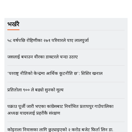
मृतकका परिवारप्रति मेडिकल काउन्सीलको
बदनियत ! न्याय खोज्दै भौतारिदै सुवास
|| THE REPORTER ||
भर्खरै
५८ वर्षपछि रोहिणीका २७१ परिवारले पाए लालपुर्जा
EXCLUSIVE - भिजिट भिसामा सेटिङको
गोप्य अडियो र म्यासेज, गृह मन्त्रालय
कनेक्सन ! || VISIT VISA SCAM
जसलाई बचाउन वीरका डाक्टरले चन्दा उठाए
‘परराष्ट्र नीतिको केन्द्रमा आर्थिक कूटनीति छ’: शिशिर खनाल
भिजिट भिसामा गृह मन्त्रालयकै सेटिङः१
अर्ब बढी घुस!|| SIDHAKURA ||
प्रतितोला ९०० ले बढ्यो सुनको मूल्य
पक्राउ पूर्जी जारी भएका कांग्रेसबाट निर्वाचित प्रतापपुर गाउँपालिका
अध्यक्ष यादवलाई प्रहरीकै संरक्षण
एभरेष्ट अस्पताल फलोअपः CCTV फुटेज
गायब || Everest Hospital
Followup: CCTV Footage Lost |
कोइराला निवासका लागि छुट्याइएको २ करोड बजेट फिर्ता लिन डा.