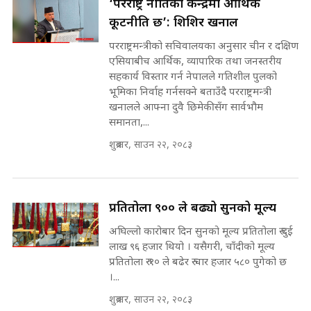
‘परराष्ट्र नीतिको केन्द्रमा आर्थिक
||
कूटनीति छ’: शिशिर खनाल
पटकपटक भावुक बने गृहमन्त्री सुदन
गुरुङ, भक्कानिए सांसदहरू ||
परराष्ट्रमन्त्रीको सचिवालयका अनुसार चीन र दक्षिण
SIDHAKURA ||
मन्त्री र पूर्व मन्त्रीको ७८ लाख घुस डिलको
एसियाबीच आर्थिक, व्यापारिक तथा जनस्तरीय
अडियो | FULL AUDIO |
सहकार्य विस्तार गर्न नेपालले गतिशील पुलको
SIDHAKURA |
भूमिका निर्वाह गर्नसक्ने बताउँदै परराष्ट्रमन्त्री
खनालले आफ्ना दुवै छिमेकीसँग सार्वभौम
समानता,...
मन्त्री राजकुमारलाई घुस दिने विचौलीया
शुक्रबार, साउन २२, २०८३
पूर्व मन्त्री रञ्जिता || SIDHAKURA
||
प्रतितोला ९०० ले बढ्यो सुनको मूल्य
अघिल्लो कारोबार दिन सुनको मूल्य प्रतितोला रु दुई
मन्त्रीले घुस डिल गरेको अडियो ! दुई झोला
नोट मन्त्रीलाई घुस | SIDHAKURA |
लाख ९६ हजार थियो । यसैगरी, चाँदीको मूल्य
SIDHAKURA INVESTIGATION |
प्रतितोला रु १० ले बढेर रु चार हजार ५८० पुगेको छ
।...
शुक्रबार, साउन २२, २०८३