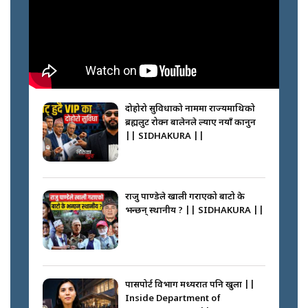
सल्किएको आगो निभाउनेहरू ||
SIDHAKURA || THE REPORTER
||
नेपालीलाई भरिया मात्र देख्ने दृष्टिकोण
बदलेका ‘निम्स दाई’ || SIDHAKURA
||
दोहोरो सुविधाको नाममा राज्यमाथिको
ब्रह्मलुट रोक्न बालेनले ल्याए नयाँ कानुन
|| SIDHAKURA ||
कप्तानगञ्जपछि मधेसमा के हुँदैछ ?
आगो निभाउने कि तेल थप्ने ? WHATS
HAPPENING IN MADHESH ? ||
राजु पाण्डेले खाली गराएको बाटो के
भन्छन् स्थानीय ? || SIDHAKURA ||
कप्तानगञ्ज घटनाको सुरुवात कसरी
भयो ? के के भयो ? || SUNSARI
CASE || SIDHAKURA || THE
पासपोर्ट विभाग मध्यरात पनि खुला ||
REPORTER ||
Inside Department of