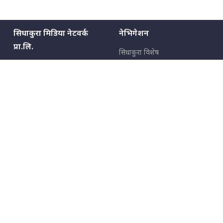
सिधाकुरा मिडिया नेटवर्क
नेभिगेशन
प्रा.लि.
सिधाकुरा विशेष
बालुवाटार–०३ काठमाडौँ, नेपाल
सबै कुरा
जनताका कुरा
सम्पर्क: ९८५१३६२६६६,
९८०२३६२६६६
उपभोक्ताका कुरा
इमेल:
news@sidhakura.com
,
info@sidhakura.com
अपराध
हाम्रो टीम
विज्ञापनका लागि
९८०२३६१६६६, ९८५१३३१६६६
marketing@sidhakura.com
प्रकाशक
सम्पादक
युवराज कंडेल
अक्षर काका