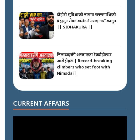
दोहोरो सुविधाको नाममा राज्यमाथिको
ब्रह्मलुट रोक्न बालेनले ल्याए नयाँ कानुन
|| SIDHAKURA ||
निम्सदाइसँगै अस्ताएका रेकर्डहोल्डर
आरोहीहरू | Record-breaking
climbers who set foot with
Nimsdai |
गोली ठोकेर पक्राउ गरिएको कर्मा ग्याङको
अपराध श्रृङ्खला || SIDHAKURA ||
CURRENT AFFAIRS
नभाँडिएको सद्भाव : कप्तानगञ्जबाट