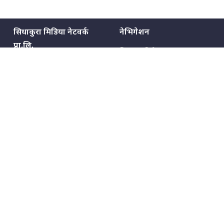
सिधाकुरा मिडिया नेटवर्क
नेभिगेशन
प्रा.लि.
सिधाकुरा विशेष
बालुवाटार–०३ काठमाडौँ, नेपाल
सबै कुरा
जनताका कुरा
सम्पर्क: ९८५१३६२६६६,
९८०२३६२६६६
उपभोक्ताका कुरा
इमेल:
news@sidhakura.com
,
info@sidhakura.com
अपराध
हाम्रो टीम
विज्ञापनका लागि
९८०२३६१६६६, ९८५१३३१६६६
marketing@sidhakura.com
प्रकाशक
सम्पादक
युवराज कंडेल
अक्षर काका