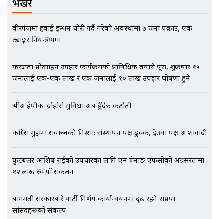
भर्खरै
वीरगंजमा हवाई इन्धन चोरी गर्दै गरेको अवस्थामा ७ जना पक्राउ, एक
ट्याङ्कर नियन्त्रणमा
एभरेष्ट अस्पताल फलोअपः CCTV फुटेज
गायब || Everest Hospital
Followup: CCTV Footage Lost |
करदाता प्रोत्साहन उपहार कार्यक्रमको प्राविधिक तयारी पूरा, शुक्रबार १५
SIDHAKURA |
जनालाई एक-एक लाख र एक जनालाई १० लाख उपहार घोषणा हुने
भीआईपीका दोहोरो सुविधा अब हुँदैछ कटौती
कांग्रेस मुद्दामा सर्वोच्चको निस्साः संस्थापन पक्ष ढुक्क, देउवा पक्ष आशावादी
फुटबलर आशिष राईको उपचारका लागि एन पेनाङ एफसीको अग्रसरतामा
१२ लाख रुपैयाँ संकलन
बागमती सरकारबारे पार्टी निर्णय कार्यान्वयनमा दृढ रहने राप्रपा
सांसदहरूको संकल्प