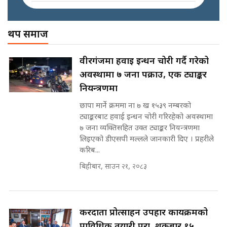
इनड्राइभ || SIDHAKURA ||
अख्तियारको कठघरामा घुस्याहा मन्त्रीहरू
! || CIAA Investigation over
थप समाज
नेपालमै पहिलो पटक गाँजा खेतिलाई
Corrupted Minister ||
वैधानिकता || Cannabis legalized
SIDHAKURA
in Nepal ! || SIDHAKURA ||
राष्ट्रिय सवालमा ९ दल एकजुट ||
वीरगंजमा हवाई इन्धन चोरी गर्दै गरेको
Prachanda, Rabi, Gagan Stand
अवस्थामा ७ जना पक्राउ, एक ट्याङ्कर
on the Same Page ||
पोप्पोको पासोः कमाउने लोभमा घरबार नै
SIDHAKURA ||
नियन्त्रणमा
उठिबास | The Dark Side of
'Poppo Live'-SIDHAKURA
छापा मार्ने क्रममा ना ७ ख १५३९ नम्बरको
INVESTIGATION
ट्याङ्करबाट हवाई इन्धन चोरी गरिरहेको अवस्थामा
सहकारी पीडितसँग मन्त्री प्रतिभा रावलले
७ जना व्यक्तिसहित उक्त ट्याङ्कर नियन्त्रणमा
भनिन्–साथ दिनुहोस्, दबाब होइन ||
लिइएको डीएसपी मल्लले जानकारी दिए । प्रहरीले
Sidhakura || Pratibha Rawal
मन्त्री आउने बित्तिकै सुरु भएको थियो
करिब...
घुसको डिल || Raj Kumar Gupta ||
SIDHAKURA ||
बिहीबार, साउन २१, २०८३
रसुवाकाे भाङ्गे झरना | Bhange
Waterfall of Rasuwa ||
SIDHAKURA ||
घुसको डिल गर्ने मन्त्रीकाे राजिनामा,
करदाता प्रोत्साहन उपहार कार्यक्रमको
भूमिसुधार मन्त्रीलाई जोगाइदै ! ||
प्राविधिक तयारी पूरा, शुक्रबार १५