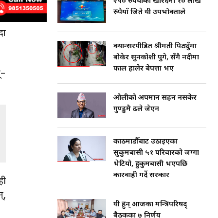
२५० रुपैयाँको खरिदमा १० लाख
रुपैयाँ जिते यी उपभोक्ताले
दा
क्यान्सरपीडित श्रीमती पिठ्युँमा
बोकेर सुनकोशी पुगे, सँगै नदीमा
फाल हालेर बेपत्ता भए
्–
ओलीको अपमान सहन नसकेर
गुण्डुमै ढले जेएन
काठमाडौँबाट उठाइएका
सुकुमबासी ५१ परिवारको जग्गा
भेटियो, हुकुमबासी भएपछि
कारवाही गर्दै सरकार
ही
्,
यी हुन् आजका मन्त्रिपरिषद्
बैठकका ७ निर्णय