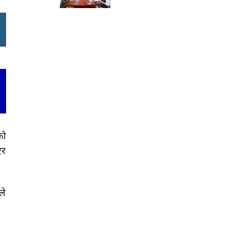
को
एर
ले