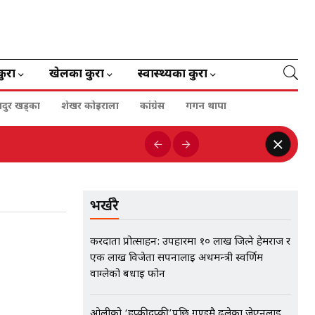
कुरा
खेलका कुरा
स्वास्थ्यका कुरा
हादुर खड्का
शेखर कोइराला
कांग्रेस
गगन थापा
भर्खरै
करदाता प्रोत्साहन: उपहारमा १० लाख जित्ने हेमराज र
एक लाख विजेता सपनालाई अर्थमन्त्री स्वर्णिम
वाग्लेको बधाई फोन
ओलीको ‘हप्कीदप्की’पछि गुण्डुमै ढलेका जेएनलाई