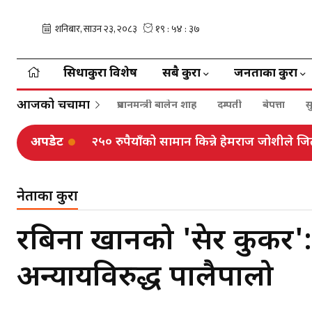
सिधाकुरा विशेष
सबै कुरा
जनताका कुरा
आजको चर्चामा
प्रधानमन्त्री बालेन शाह
दम्पती
बेपत्ता
स
अपडेट
सरकारले गर्‍यो ३२ हजारभन्दा बढी गुनासो फर्छ
नेताका कुरा
रबिना खानको 'प्रेसर कुकर': 
अन्यायविरुद्ध पालैपालो