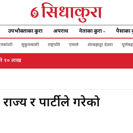
उपभोक्ताका कुरा
अपराध
नेताका कुरा
पैसाका 
ुनकोशी
सुकुमबासी
राष्ट्रपति
एमाले
शेरबहादुर देउवा
पूर्णब
्योट
राज्य र पार्टीले गरेको