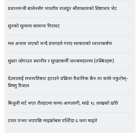
EXCLUSIVE - भिजिट भिसामा सेटिङको
प्रधानमन्त्री बालेनसँग भारतीय राजदूत श्रीवास्तवको शिष्टाचार भेट
गोप्य अडियो र म्यासेज, गृह मन्त्रालय
कनेक्सन ! || VISIT VISA SCAM
सुनको मूल्यमा सामान्य गिरावट
भिजिट भिसामा गृह मन्त्रालयकै सेटिङः१
मल अभाव भएको भन्दै प्रचण्डले गराए सरकारको ध्यानाकर्षण
अर्ब बढी घुस!|| SIDHAKURA ||
सुस्ता जोगाउन स्थानीय र सुरक्षाकर्मी जनश्रमदानमा (तस्बिरहरू)
देउवालाई सभापतिबाट हटाउने प्रक्रिया वैधानिक छैन तर कांग्रेस नफुटोस्–
एभरेष्ट अस्पताल फलोअपः CCTV फुटेज
विष्णु रिजाल
गायब || Everest Hospital
Followup: CCTV Footage Lost |
SIDHAKURA |
बिजुली सर्ट भएर रौतहटमा घरमा आगलागी, साढे १८ लाखको क्षति
टायर पन्चर भएपछि माइक्रोबस पल्टिँदा ६ जना घाइते