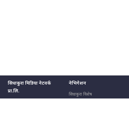
सिधाकुरा मिडिया नेटवर्क
नेभिगेशन
प्रा.लि.
सिधाकुरा विशेष
बालुवाटार–०३ काठमाडौँ, नेपाल
सबै कुरा
जनताका कुरा
सम्पर्क: ९८५१३६२६६६,
९८०२३६२६६६
उपभोक्ताका कुरा
इमेल:
news@sidhakura.com
,
info@sidhakura.com