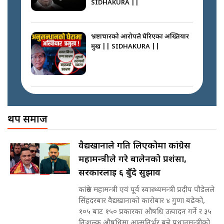
SIDHAKURA ||
घरबाट निस्किएर आफ्नै घरमा आगो
लगाउन जानेलाई रोकौँः रवि लामिछाने ||
SIDHAKURA ||
भ्रष्टाचारको आरोपले घेरिएका अख्तियार
प्रमुख || SIDHAKURA ||
कस्तो छ नागढुङ्गा सुरुङमार्ग ? ||
SIDHAKURA ||
प्रधानमन्त्री बालेनले सम्बोधनमा के भने ?
|| PM BALEN ADDRESS ||
SIDHAKURA ||
अख्तियारको कठघरामा घुस्याहा मन्त्रीहरू
! || CIAA Investigation over
थप समाज
प्रश्नपत्र लिक गर्ने सुलभ सर ? ||
Corrupted Minister ||
SIDHAKURA ||
SIDHAKURA
अदालतको गुनासो अब सिधै सर्वोच्चमा
वैद्यखानाले गति लिएकोमा कांग्रेस
|| Court Grievances Directly to
महामन्त्रीले गरे बालेनको प्रशंसा,
the Supreme Court ||
पोप्पोको पासोः कमाउने लोभमा घरबार नै
SIDHAKURA
सरकारलाई ६ बुँदे सुझाव
उठिबास | The Dark Side of
'Poppo Live'-SIDHAKURA
कांग्रेस महामन्त्री एवं पूर्व स्वास्थ्यमन्त्री प्रदीप पौडेलले
INVESTIGATION
सिंहदरबार वैद्यखानाको कारोबार ४ गुणा बढेको,
मोबिलिटीमा महिलाको पहुँच विस्तार गर्दै
१०५ बाट १५० प्रकारका औषधि उत्पादन गर्ने र ३५
इनड्राइभ || SIDHAKURA ||
निःशुल्क औषधिमा आत्मनिर्भर बन्ने प्रधानमन्त्रीको