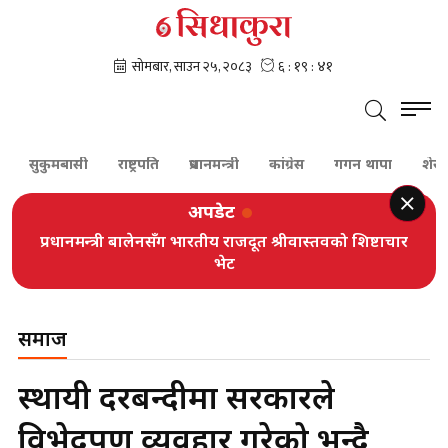
ुकुमबासी
राष्ट्रपति
प्रधानमन्त्री
कांग्रेस
गगन थापा
शेरबहादुर 
अपडेट
प्रधानमन्त्री बालेनसँग भारतीय राजदूत श्रीवास्तवको शिष्टाचार
भेट
समाज
स्थायी दरबन्दीमा सरकारले
विभेदपूर्ण व्यवहार गरेको भन्दै