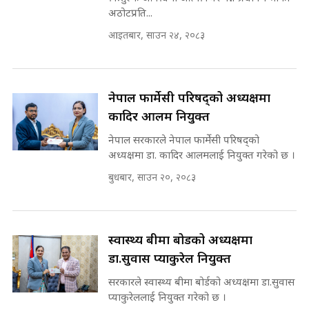
मन्त्री आउने बित्तिकै सुरु भएको थियो
अठोटप्रति...
घुसको डिल || Raj Kumar Gupta ||
SIDHAKURA ||
आइतबार, साउन २४, २०८३
राष्ट्रिय सवालमा ९ दल एकजुट ||
Prachanda, Rabi, Gagan Stand
on the Same Page ||
घुसको डिल गर्ने मन्त्रीकाे राजिनामा,
नेपाल फार्मेसी परिषद्को अध्यक्षमा
SIDHAKURA ||
भूमिसुधार मन्त्रीलाई जोगाइदै ! ||
कादिर आलम नियुक्त
SIDHAKURA ||
नेपाल सरकारले नेपाल फार्मेसी परिषद्को
सहकारी पीडितसँग मन्त्री प्रतिभा रावलले
अध्यक्षमा डा. कादिर आलमलाई नियुक्त गरेको छ ।
भनिन्–साथ दिनुहोस्, दबाब होइन ||
बुधबार, साउन २०, २०८३
Sidhakura || Pratibha Rawal
७८ लाख घुस खाने मन्त्री ! जोगाउने
प्रधानमन्त्री ? || SIDHAKURA ||
SIDHAKURA INVESTIGATION
||
स्वास्थ्य बीमा बोर्डको अध्यक्षमा
रसुवाकाे भाङ्गे झरना | Bhange
Waterfall of Rasuwa ||
डा.सुवास प्याकुरेल नियुक्त
SIDHAKURA ||
मन्त्री र पूर्व मन्त्रीको ७८ लाख घुस डिलको
सरकारले स्वास्थ्य बीमा बोर्डको अध्यक्षमा डा.सुवास
अडियो | FULL AUDIO |
प्याकुरेललाई नियुक्त गरेको छ ।
SIDHAKURA |