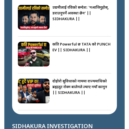
उद्यमीलाई रविको सन्देश: 'नआत्तिनुहोस्,
डराउनुपर्ने अवस्था छैन’ ||
SIDHAKURA ||
नभाँडिएको सद्भाव : कप्तानगञ्जबाट
सल्किएको आगो निभाउनेहरू ||
SIDHAKURA || THE REPORTER
कति Powerful छ TATA को PUNCH
||
EV || SIDHAKURA ||
नेपालीलाई भरिया मात्र देख्ने दृष्टिकोण
बदलेका ‘निम्स दाई’ || SIDHAKURA
||
दोहोरो सुविधाको नाममा राज्यमाथिको
ब्रह्मलुट रोक्न बालेनले ल्याए नयाँ कानुन
|| SIDHAKURA ||
कप्तानगञ्जपछि मधेसमा के हुँदैछ ?
आगो निभाउने कि तेल थप्ने ? WHATS
HAPPENING IN MADHESH ? ||
राजु पाण्डेले खाली गराएको बाटो के
भन्छन् स्थानीय ? || SIDHAKURA ||
SIDHAKURA INVESTIGATION