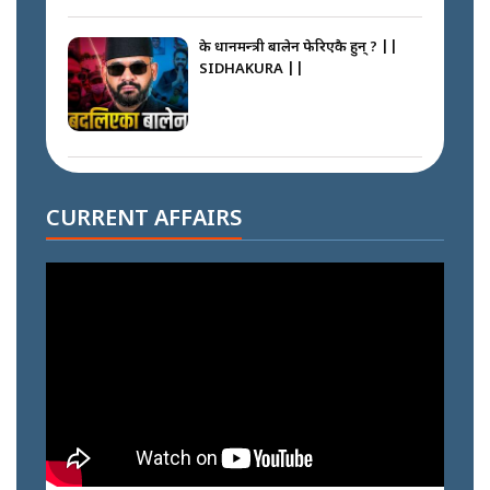
के प्रधानमन्त्री बालेन फेरिएकै हुन् ? ||
SIDHAKURA ||
दोहोरो सुविधाको नाममा राज्यमाथिको
ब्रह्मलुट रोक्न बालेनले ल्याए नयाँ कानुन
CURRENT AFFAIRS
|| SIDHAKURA ||
निम्सदाइसँगै अस्ताएका रेकर्डहोल्डर
आरोहीहरू | Record-breaking
climbers who set foot with
Nimsdai |
गोली ठोकेर पक्राउ गरिएको कर्मा ग्याङको
अपराध श्रृङ्खला || SIDHAKURA ||