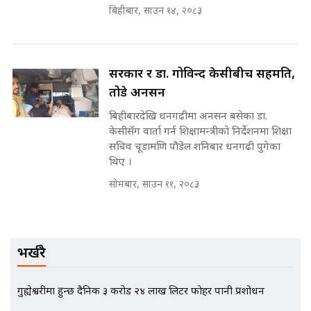
बिहीबार, साउन १४, २०८३
मन्त्री राजकुमारलाई घुस दिने विचौलीया
पूर्व मन्त्री रञ्जिता || SIDHAKURA
सरकार र डा. गोविन्द केसीबीच सहमति,
||
तोडे अनसन
बिहीबारदेखि धनगढीमा अनसन बसेका डा.
केसीसँग वार्ता गर्न शिक्षामन्त्रीको निर्देशनमा शिक्षा
मन्त्रीले घुस डिल गरेको अडियो ! दुई झोला
सचिव चूडामणि पौडेल शनिबार धनगढी पुगेका
नोट मन्त्रीलाई घुस | SIDHAKURA |
थिए ।
SIDHAKURA INVESTIGATION |
सोमबार, साउन ११, २०८३
मृतकका परिवारप्रति मेडिकल काउन्सीलको
बदनियत ! न्याय खोज्दै भौतारिदै सुवास
भर्खरै
|| THE REPORTER ||
गुह्येश्वरीमा हुन्छ दैनिक ३ करोड २४ लाख लिटर फोहर पानी प्रशोधन