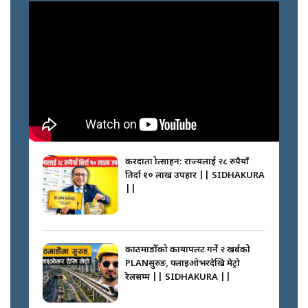
करदाता प्रोत्साहन: राज्यलाई २८ रुपैयाँ
तिर्दा १० लाख उपहार || SIDHAKURA
||
काठमाडौँको कायापलट गर्ने २ खर्बको
PLANसुरुङ, फ्लाइओभरदेखि मेट्रो
रेलसम्म || SIDHAKURA ||