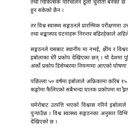
तथा चिकित्सक परिचालन ठूलो चुनौती बनेको छ । दुर
हुन सकेको छैन ।
तर विश्व स्वास्थ्य सङ्गठनले प्रारम्भिक परीक्षणम
तथा शङ्कास्पद घटनाहरू निरन्तर बढिरहेकाले अहिले
सङ्गठनले यसबाट स्थानीय मात्र नभई, क्षेत्रीय र 
इबोलाका धेरै प्रकोप देखिएका छन् । यो देशमा प
अर्को प्रकोप डिसेम्बरमा नियन्त्रणमा आएको घोषण
पछिल्ला ५० वर्षमा इबोलाले अफ्रिकामा करिब १
कङ्गोमा फैलिएको सबैभन्दा घातक प्रकोपमा मात्रै झ
चमेरोबाट उत्पत्ति भएको विश्वास गरिने इबोलाले
पुर्‍याउँछ । विश्व स्वास्थ्य सङ्गठनका अनुसार वि
देखिएको छ ।