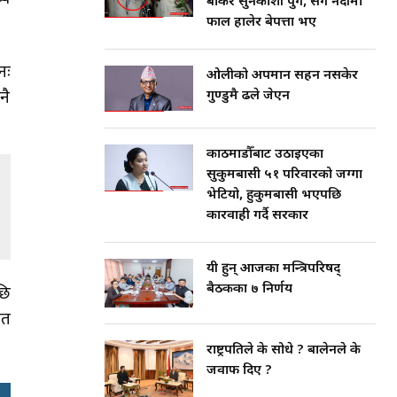
बोकेर सुनकोशी पुगे, सँगै नदीमा
फाल हालेर बेपत्ता भए
नः
ओलीको अपमान सहन नसकेर
गुण्डुमै ढले जेएन
नै
काठमाडौँबाट उठाइएका
सुकुमबासी ५१ परिवारको जग्गा
भेटियो, हुकुमबासी भएपछि
कारवाही गर्दै सरकार
यी हुन् आजका मन्त्रिपरिषद्
बैठकका ७ निर्णय
छि
ित
राष्ट्रपतिले के सोधे ? बालेनले के
जवाफ दिए ?