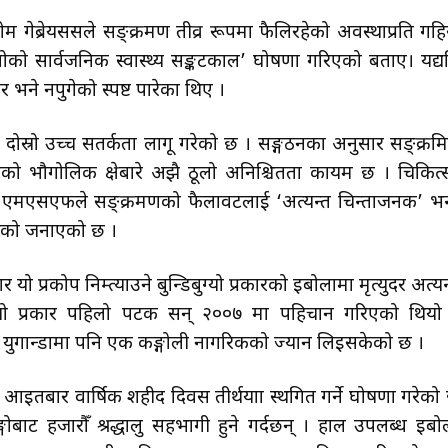
ानोम गेब्रेयससले सङ्क्रमण तीव्र रूपमा फैलिरहेको अवस्थाप्रति गहि
िय चासोको सार्वजनिक स्वास्थ्य सङ्कटकाल’ घोषणा गरिएको बताए। यद्य
 भने नपुगेको स्पष्ट पारेका थिए ।
नो दोस्रो उच्च सतर्कता लागू गरेको छ । सङ्गठनका अनुसार सङ्क्रम
को भौगोलिक क्षेत्रबारे अझै ठूलो अनिश्चितता कायम छ । चिकित्
थात् एमएसएफले सङ्क्रमणको फैलावटलाई ‘अत्यन्त चिन्ताजनक’ भन्
रहेको जनाएको छ ।
 यो प्रकोप निम्त्याउने बुन्डिबुग्यो प्रकारको इबोलामा मृत्युदर अत्यन
 यो प्रकार पहिलो पटक सन् २००७ मा पहिचान गरिएको थियो
युगान्डामा पनि एक कङ्गोली नागरिकको ज्यान लिइसकेको छ ।
इतबार वार्षिक शहीद दिवस तीर्थयात्रा स्थगित गर्ने घोषणा गरेको
ङ्गोबाट हजारौँ श्रद्धालु सहभागी हुने गर्दछन् । हाल उपलब्ध इबो