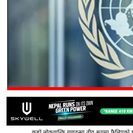
कङ्गो लोकतान्त्रिक गणतन्त्रमा तीव्र रूपमा फैलिएको 