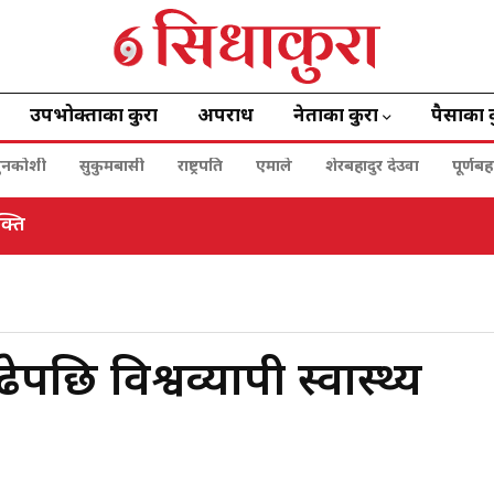
उपभोक्ताका कुरा
अपराध
नेताका कुरा
पैसाका 
ुनकोशी
सुकुमबासी
राष्ट्रपति
एमाले
शेरबहादुर देउवा
पूर्णब
ा भएको घटना
पछि विश्वव्यापी स्वास्थ्य