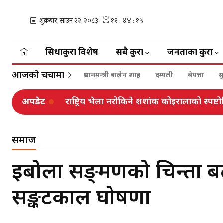
सिधाकुरा विशेष
सबै कुरा
जनताका कुरा
आजको चर्चामा
प्रधानमन्त्री बालेन शाह
दम्पती
बेपत्ता
स
अपडेट
सदनमा उठ्यो सुनकोशीमा वृद्ध दम्पती बेपत्त
समाज
इबोला सङ्क्रमणको चिन्ता बढे
सङ्कटकाल घोषणा