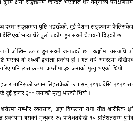
्गम क्षेत्रमा सङ्क्रमण केन्द्रित भएकाले धेरै नमूनाको परीक्षणसम
ा उच्च दरमा सङ्क्रमण पुष्टि भइरहेको, दुई देशमा सङ्क्रमण फैलिसके
 देखिएकोभन्दा धेरै ठूलो प्रकोप हुन सक्ने चेतावनी दिएको छ ।
विश्वव्यापी जोखिम उत्पन्न हुन सक्ने जनाएको छ । कङ्गोमा यसअघि प
ुष्टि भएको यो १७औँ इबोला प्रकोप हो । गत वर्ष अगस्टमा देखिए
ा गरिए पनि त्यस क्रममा कम्तीमा ३४ जनाको मृत्यु भएको थियो ।
५ हजार मानिसको ज्यान लिइसकेको छ । सन् २०१८ देखि २०२० सम
ण्डै दुई हजार ३०० जनाको मृत्यु भएको थियो ।
 शरीरमा गम्भीर रक्तस्राव, अङ्ग विफलता तथा तीव्र शारीरिक क्ष
भिन्न प्रकोपमा यसको मृत्युदर २५ प्रतिशतदेखि ९० प्रतिशतसम्म पुगे