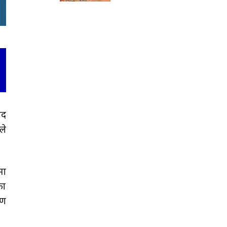
पद
ले
मा
का
मण