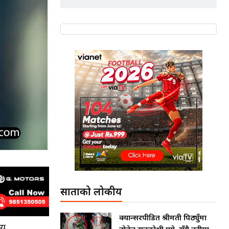
साताको लोकप्रीय
क्यान्सरपीडित श्रीमती पिठ्युँमा
्य