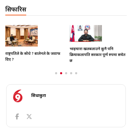
सिफारिस
भाइचारा खलबलाउने कुनै पनि
राष्ट्रपतिले के सोधे ? बालेनले के जवाफ
क्रियाकलापप्रति सरकार पूर्ण रुपमा सचेत
दिए ?
छ
सिधाकुरा