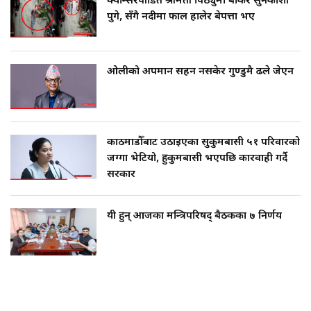
क्यान्सरपीडित श्रीमती पिठ्युँमा बोकेर सुनकोशी
पुगे, सँगै नदीमा फाल हालेर बेपत्ता भए
ओलीको अपमान सहन नसकेर गुण्डुमै ढले जेएन
काठमाडौँबाट उठाइएका सुकुमबासी ५१ परिवारको
जग्गा भेटियो, हुकुमबासी भएपछि कारवाही गर्दै
सरकार
यी हुन् आजका मन्त्रिपरिषद् बैठकका ७ निर्णय