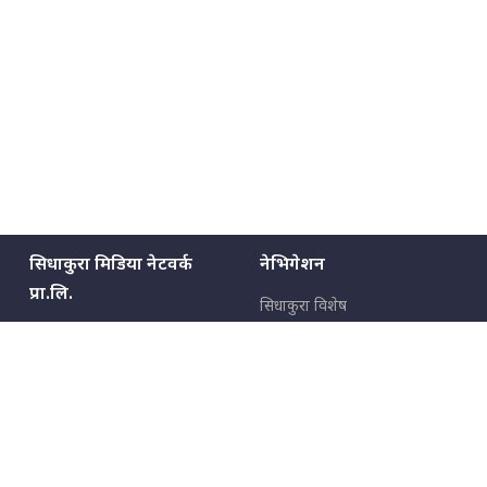
सिधाकुरा मिडिया नेटवर्क
नेभिगेशन
प्रा.लि.
सिधाकुरा विशेष
बालुवाटार–०३ काठमाडौँ, नेपाल
सबै कुरा
जनताका कुरा
सम्पर्क: ९८५१३६२६६६,
९८०२३६२६६६
उपभोक्ताका कुरा
इमेल:
news@sidhakura.com
,
info@sidhakura.com
अपराध
हाम्रो टीम