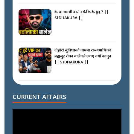
के प्रधानमन्त्री बालेन फेरिएकै हुन् ? ||
SIDHAKURA ||
दोहोरो सुविधाको नाममा राज्यमाथिको
ब्रह्मलुट रोक्न बालेनले ल्याए नयाँ कानुन
|| SIDHAKURA ||
निम्सदाइसँगै अस्ताएका रेकर्डहोल्डर
आरोहीहरू | Record-breaking
CURRENT AFFAIRS
climbers who set foot with
Nimsdai |
गोली ठोकेर पक्राउ गरिएको कर्मा ग्याङको
अपराध श्रृङ्खला || SIDHAKURA ||