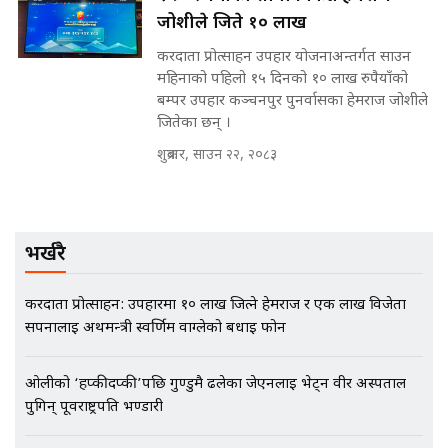
मृतकका परिवारप्रति मेडिकल काउन्सीलको
जोशीले जिते १० लाख
बदनियत ! न्याय खोज्दै भौतारिदै सुवास
|| THE REPORTER ||
करदाता प्रोत्साहन उपहार योजनाअन्तर्गत साउन
महिनाको पहिलो १५ दिनको १० लाख रुपैयाँको
बम्पर उपहार कञ्चनपुर पुनर्वासका हेमराज जोशीले
जितेका छन् ।
EXCLUSIVE - भिजिट भिसामा सेटिङको
गोप्य अडियो र म्यासेज, गृह मन्त्रालय
शुक्रबार, साउन २२, २०८३
कनेक्सन ! || VISIT VISA SCAM
भर्खरै
भिजिट भिसामा गृह मन्त्रालयकै सेटिङः१
अर्ब बढी घुस!|| SIDHAKURA ||
करदाता प्रोत्साहन: उपहारमा १० लाख जित्ने हेमराज र एक लाख विजेता
सपनालाई अर्थमन्त्री स्वर्णिम वाग्लेको बधाई फोन
ओलीको ‘हप्कीदप्की’पछि गुण्डुमै ढलेका जेएनलाई भेट्न वीर अस्पताल
एभरेष्ट अस्पताल फलोअपः CCTV फुटेज
पुगिन् पूर्वराष्ट्रपति भण्डारी
गायब || Everest Hospital
Followup: CCTV Footage Lost |