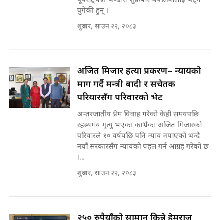
पूर्वराष्ट्रपति भण्डारी शुक्रबार थपलियालाई भेट्न
||
पुगेकी हुन् ।
पटकपटक भावुक बने गृहमन्त्री सुदन
गुरुङ, भक्कानिए सांसदहरू ||
शुक्रबार, साउन २२, २०८३
SIDHAKURA ||
मन्त्री र पूर्व मन्त्रीको ७८ लाख घुस डिलको
अडियो | FULL AUDIO |
SIDHAKURA |
अजित मिजार हत्या प्रकरण– न्यायको
माग गर्दै मन्त्री बादी र सचेतक
परियारसँग परिवारको भेट
मन्त्री राजकुमारलाई घुस दिने विचौलीया
पूर्व मन्त्री रञ्जिता || SIDHAKURA
अन्तरजातीय प्रेम विवाह गरेको केही समयपछि
||
रहस्यमय मृत्यु भएका काभ्रेका अजित मिजारको
परिवारले १० वर्षपछि पनि न्याय नपाएको भन्दै
नयाँ सरकारसँग न्यायको पहल गर्न आग्रह गरेको छ
।...
मन्त्रीले घुस डिल गरेको अडियो ! दुई झोला
नोट मन्त्रीलाई घुस | SIDHAKURA |
शुक्रबार, साउन २२, २०८३
SIDHAKURA INVESTIGATION |
२५० रुपैयाँको सामान किन्ने हेमराज