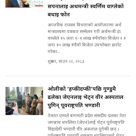
पोप्पोको पासोः कमाउने लोभमा घरबार नै
SIDHAKURA ||
सपनालाई अर्थमन्त्री स्वर्णिम वाग्लेको
उठिबास | The Dark Side of
'Poppo Live'-SIDHAKURA
बधाई फोन
INVESTIGATION
आन्तरिक राजस्व विभागको आयोजनामा अर्थ
सहकारी पीडितसँग मन्त्री प्रतिभा रावलले
मन्त्रालयमा पत्रकार सम्मेलन गरी अर्थमन्त्री डा.
भनिन्–साथ दिनुहोस्, दबाब होइन ||
वाग्लेले १५ जना १–१ लाख रुपैयाँका विजेता र १
Sidhakura || Pratibha Rawal
मन्त्री आउने बित्तिकै सुरु भएको थियो
जना १० लाख रुपैयाँ विजेता उपभोक्ता छनोट
घुसको डिल || Raj Kumar Gupta ||
गरेका...
SIDHAKURA ||
शुक्रबार, साउन २२, २०८३
रसुवाकाे भाङ्गे झरना | Bhange
Waterfall of Rasuwa ||
SIDHAKURA ||
घुसको डिल गर्ने मन्त्रीकाे राजिनामा,
भूमिसुधार मन्त्रीलाई जोगाइदै ! ||
ओलीको ‘हप्कीदप्की’पछि गुण्डुमै
SIDHAKURA ||
ढलेका जेएनलाई भेट्न वीर अस्पताल
कहिले बन्ला चक्रपथ ? विस्तार कार्यमा
पुगिन् पूर्वराष्ट्रपति भण्डारी
किन भइरहेछ ढिलाइ ?The Ring Road
नेकपा एमाले बागमती प्रदेश संसदीय दलका नेता
Expansion Dilemma |
७८ लाख घुस खाने मन्त्री ! जोगाउने
SIDHAKURA |
जगन्नाथ थपलिया (जेएन)लाई भेट्न पूर्वराष्ट्रपति
प्रधानमन्त्री ? || SIDHAKURA ||
विद्यादेवी भण्डारी वीर अस्प्ताल पुगेकी छन् ।
SIDHAKURA INVESTIGATION