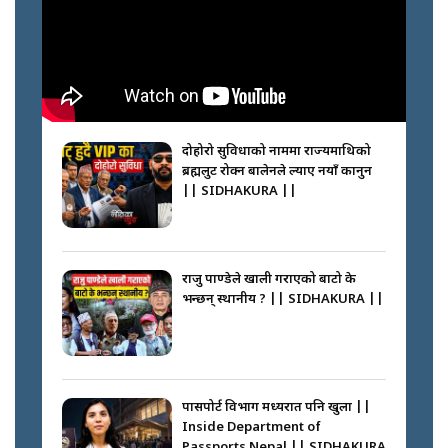
नभाँडिएको सद्भाव : कप्तानगञ्जबाट
सल्किएको आगो निभाउनेहरू ||
SIDHAKURA || THE REPORTER
दोहोरो सुविधाको नाममा राज्यमाथिको
||
ब्रह्मलुट रोक्न बालेनले ल्याए नयाँ कानुन
|| SIDHAKURA ||
नेपालीलाई भरिया मात्र देख्ने दृष्टिकोण
बदलेका ‘निम्स दाई’ || SIDHAKURA
||
राजु पाण्डेले खाली गराएको बाटो के
भन्छन् स्थानीय ? || SIDHAKURA ||
कप्तानगञ्जपछि मधेसमा के हुँदैछ ?
आगो निभाउने कि तेल थप्ने ? WHATS
HAPPENING IN MADHESH ? ||
पासपोर्ट विभाग मध्यरात पनि खुला ||
Inside Department of
Passports Nepal || SIDHAKURA