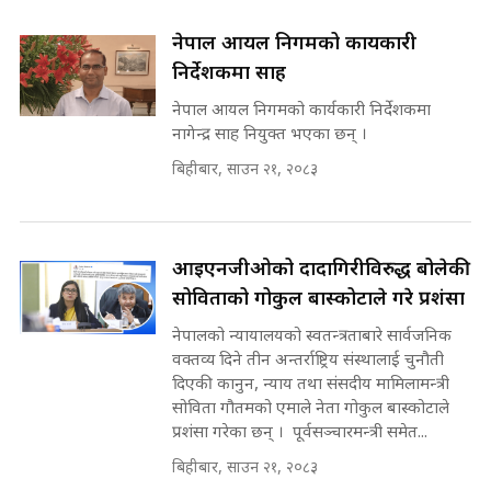
कहिले बन्ला चक्रपथ ? विस्तार कार्यमा
किन भइरहेछ ढिलाइ ?The Ring Road
नेपाल आयल निगमको कार्यकारी
Expansion Dilemma |
७८ लाख घुस खाने मन्त्री ! जोगाउने
निर्देशकमा साह
SIDHAKURA |
प्रधानमन्त्री ? || SIDHAKURA ||
SIDHAKURA INVESTIGATION
नेपाल आयल निगमको कार्यकारी निर्देशकमा
||
नागेन्द्र साह नियुक्त भएका छन् ।
पटकपटक भावुक बने गृहमन्त्री सुदन
गुरुङ, भक्कानिए सांसदहरू ||
बिहीबार, साउन २१, २०८३
SIDHAKURA ||
मन्त्री र पूर्व मन्त्रीको ७८ लाख घुस डिलको
अडियो | FULL AUDIO |
SIDHAKURA |
आईएनजीओको दादागिरीविरुद्ध बोलेकी
सोविताको गोकुल बास्कोटाले गरे प्रशंसा
नेपालको न्यायालयको स्वतन्त्रताबारे सार्वजनिक
मन्त्री राजकुमारलाई घुस दिने विचौलीया
वक्तव्य दिने तीन अन्तर्राष्ट्रिय संस्थालाई चुनौती
पूर्व मन्त्री रञ्जिता || SIDHAKURA
||
दिएकी कानुन, न्याय तथा संसदीय मामिलामन्त्री
सोविता गौतमको एमाले नेता गोकुल बास्कोटाले
प्रशंसा गरेका छन् । पूर्वसञ्चारमन्त्री समेत...
बिहीबार, साउन २१, २०८३
मन्त्रीले घुस डिल गरेको अडियो ! दुई झोला