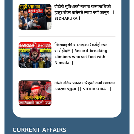
दोहोरो सुविधाको नाममा राज्यमाथिको
ब्रह्मलुट रोक्न बालेनले ल्याए नयाँ कानुन ||
SIDHAKURA ||
निम्सदाइसँगै अस्ताएका रेकर्डहोल्डर
आरोहीहरू | Record-breaking
climbers who set foot with
Nimsdai |
गोली ठोकेर पक्राउ गरिएको कर्मा ग्याङको
अपराध श्रृङ्खला || SIDHAKURA ||
नभाँडिएको सद्भाव : कप्तानगञ्जबाट
सल्किएको आगो निभाउनेहरू ||
CURRENT AFFAIRS
SIDHAKURA || THE REPORTER