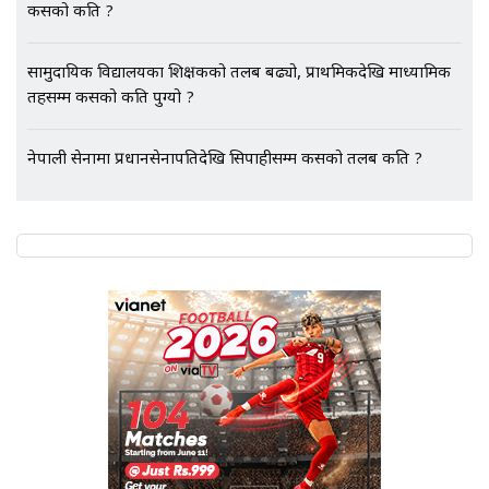
कसको कति ?
एभरेष्ट अस्पताल फलोअपः CCTV फुटेज
सामुदायिक विद्यालयका शिक्षकको तलब बढ्यो, प्राथमिकदेखि माध्यामिक
गायब || Everest Hospital
तहसम्म कसको कति पुग्यो ?
Followup: CCTV Footage Lost |
SIDHAKURA |
नेपाली सेनामा प्रधानसेनापतिदेखि सिपाहीसम्म कसको तलब कति ?