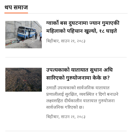
! || CIAA Investigation over
थप समाज
पछिल्लो परिस्थिति जलन अस्पतालमा
Corrupted Minister ||
छैन खाली बेड || SIDHAKURA ||
SIDHAKURA
राष्ट्रिय सवालमा ९ दल एकजुट ||
ग्वार्को बस दुर्घटनामा ज्यान गुमाएकी
Prachanda, Rabi, Gagan Stand
महिलाको पहिचान खुल्यो, १८ घाइते
on the Same Page ||
पोप्पोको पासोः कमाउने लोभमा घरबार नै
SIDHAKURA ||
उठिबास | The Dark Side of
बिहीबार, साउन २१, २०८३
'Poppo Live'-SIDHAKURA
INVESTIGATION
सहकारी पीडितसँग मन्त्री प्रतिभा रावलले
भनिन्–साथ दिनुहोस्, दबाब होइन ||
उपत्यकाको यातायात सुधार्न अघि
Sidhakura || Pratibha Rawal
मन्त्री आउने बित्तिकै सुरु भएको थियो
सारिएको गुरुयोजनामा केके छ?
घुसको डिल || Raj Kumar Gupta ||
SIDHAKURA ||
ठमाडौं उपत्यकाको सार्वजनिक यातायात
प्रणालीलाई सुरक्षित, व्यवस्थित र दिगो बनाउने
रसुवाकाे भाङ्गे झरना | Bhange
लक्ष्यसहित दीर्घकालीन यातायात गुरुयोजना
Waterfall of Rasuwa ||
सार्वजनिक गरिएको छ।
SIDHAKURA ||
घुसको डिल गर्ने मन्त्रीकाे राजिनामा,
भूमिसुधार मन्त्रीलाई जोगाइदै ! ||
बिहीबार, साउन २१, २०८३
SIDHAKURA ||