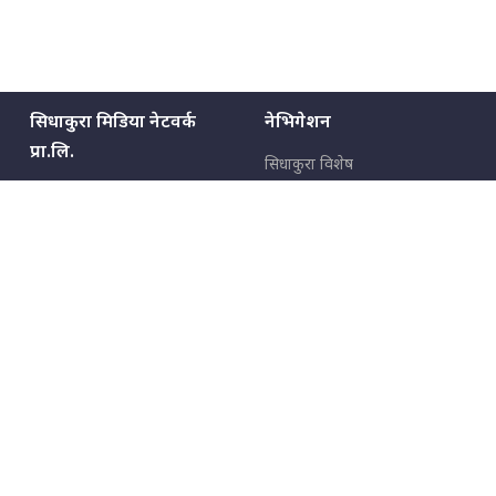
सिधाकुरा मिडिया नेटवर्क
नेभिगेशन
प्रा.लि.
सिधाकुरा विशेष
बालुवाटार–०३ काठमाडौँ, नेपाल
सबै कुरा
जनताका कुरा
सम्पर्क: ९८५१३६२६६६,
९८०२३६२६६६
उपभोक्ताका कुरा
इमेल:
news@sidhakura.com
,
info@sidhakura.com
अपराध
हाम्रो टीम
विज्ञापनका लागि
९८०२३६१६६६, ९८५१३३१६६६
marketing@sidhakura.com