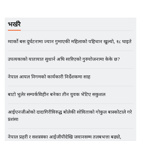
नोट मन्त्रीलाई घुस | SIDHAKURA |
SIDHAKURA INVESTIGATION |
भर्खरै
मृतकका परिवारप्रति मेडिकल
ग्वार्को बस दुर्घटनामा ज्यान गुमाएकी महिलाको पहिचान खुल्यो, १८ घाइते
काउन्सीलको बदनियत ! न्याय खोज्दै
भौतारिदै सुवास || THE REPORTER
||
उपत्यकाको यातायात सुधार्न अघि सारिएको गुरुयोजनामा केके छ?
नेपाल आयल निगमको कार्यकारी निर्देशकमा साह
EXCLUSIVE - भिजिट भिसामा सेटिङको
गोप्य अडियो र म्यासेज, गृह मन्त्रालय
कनेक्सन ! || VISIT VISA SCAM
बाटो भुलेर सम्पर्कविहीन बनेका तीन युवक भेटिए सकुशल
आईएनजीओको दादागिरीविरुद्ध बोलेकी सोविताको गोकुल बास्कोटाले गरे
भिजिट भिसामा गृह मन्त्रालयकै सेटिङः१
प्रशंसा
अर्ब बढी घुस!|| SIDHAKURA ||
नेपाल प्रहरी र सशस्त्रका आईजीपीदेखि जवानसम्म तलबभत्ता बढ्यो,