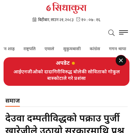
शाह
राष्ट्रपति
एमाले
सुकुमबासी
कांग्रेस
गगन थापा
शेरबह
अपडेट
आईएनजीओको दादागिरीविरुद्ध बोलेकी सोविताको गोकुल
बास्कोटाले गरे प्रशंसा
समाज
देउवा दम्पतीविरुद्धको पक्राउ पुर्जी
खारेजीले उठायो सरकारमाथि प्रश्न