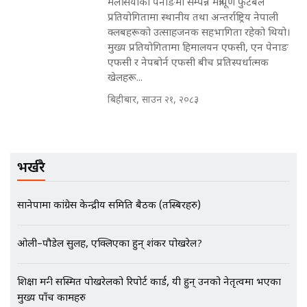
मलेसियाको पेनाङमा सम्पन्न मैत्रीपूर्ण फुटबल
नोट मन्त्रीलाई घुस | SIDHAKURA |
प्रतियोगितामा स्थानीय तथा अन्तर्राष्ट्रिय नेपाली
SIDHAKURA INVESTIGATION |
क्लबहरूको उत्साहजनक सहभागिता रहेको थियो।
मुख्य प्रतियोगितामा हिमालयन एफसी, एन पेनाङ
एफसी र नेपबोर्न एफसी बीच प्रतिस्पर्धात्मक
खेलहरू...
मृतकका परिवारप्रति मेडिकल काउन्सीलको
बदनियत ! न्याय खोज्दै भौतारिदै सुवास
बिहीबार, साउन २१, २०८३
|| THE REPORTER ||
भर्खरै
EXCLUSIVE - भिजिट भिसामा सेटिङको
गोप्य अडियो र म्यासेज, गृह मन्त्रालय
कनेक्सन ! || VISIT VISA SCAM
सानेपामा कांग्रेस केन्द्रीय समिति बैठक (तस्बिरहरु)
ओली–पौडेल सुलह, एक्लिएका हुन् शंकर पोखरेल?
भिजिट भिसामा गृह मन्त्रालयकै सेटिङः१
अर्ब बढी घुस!|| SIDHAKURA ||
शिक्षा मन्त्री सस्मित पोखरेलको रिपोर्ट कार्ड, यी हुन् उनको नेतृत्वमा भएका
मुख्य पाँच कामहरु