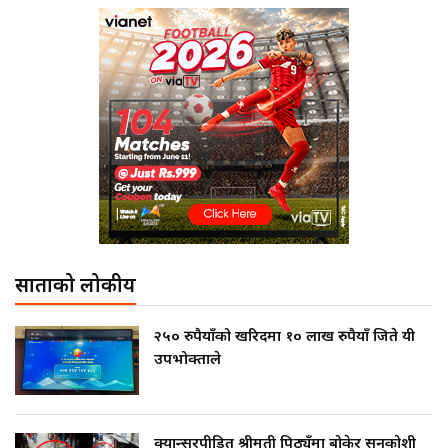
साताको लोकप्रीय
२५० रुपैयाँको खरिदमा १० लाख रुपैयाँ जिते यी
उपभोक्ताले
क्यान्सरपीडित श्रीमती पिठ्युँमा बोकेर सुनकोशी