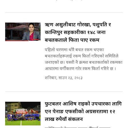
सहकारी पीडितसँग मन्त्री प्रतिभा रावलले
भनिन्–साथ दिनुहोस्, दबाब होइन ||
Sidhakura || Pratibha Rawal
७८ लाख घुस खाने मन्त्री ! जोगाउने
प्रधानमन्त्री ? || SIDHAKURA ||
ऋण असुलीबाट गोरखा, पशुपति र
SIDHAKURA INVESTIGATION
कान्तिपुर सहकारीका १४८ जना
||
बचतकर्ताले फिर्ता पाए रकम
रसुवाकाे भाङ्गे झरना | Bhange
Waterfall of Rasuwa ||
पहिलो चरणमा थोरै बचत रकम भएका
SIDHAKURA ||
मन्त्री र पूर्व मन्त्रीको ७८ लाख घुस डिलको
बचतकर्ताहरूलाई रकम फिर्ता गरिएको समितिले
अडियो | FULL AUDIO |
जनाएको छ। यसरी नै क्रमश बचतकर्ताको रकमका
SIDHAKURA |
आधारमा वर्गीकरण गरेर रकम फिर्ता गरिने छ ।
कहिले बन्ला चक्रपथ ? विस्तार कार्यमा
शनिबार, साउन २३, २०८३
किन भइरहेछ ढिलाइ ?The Ring Road
Expansion Dilemma |
मन्त्री राजकुमारलाई घुस दिने विचौलीया
SIDHAKURA |
पूर्व मन्त्री रञ्जिता || SIDHAKURA
||
फुटबलर आशिष राईको उपचारका लागि
एन पेनाङ एफसीको अग्रसरतामा १२
लाख रुपैयाँ संकलन
मन्त्रीले घुस डिल गरेको अडियो ! दुई झोला