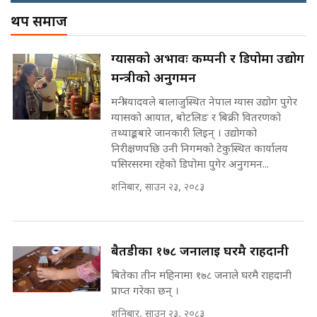
! || CIAA Investigation over
थप समाज
Corrupted Minister ||
SIDHAKURA
अदालतको गुनासो अब सिधै सर्वोच्चमा
ग्यासको अभावः कम्पनी र डिपोमा उद्योग
|| Court Grievances Directly to
मन्त्रीको अनुगमन
the Supreme Court ||
पोप्पोको पासोः कमाउने लोभमा घरबार नै
SIDHAKURA
उठिबास | The Dark Side of
मन्त्री यादवले बालाजुस्थित नेपाल ग्यास उद्योग पुगेर
'Poppo Live'-SIDHAKURA
ग्यासको आयात, बोटलिङ र बिक्री वितरणको
INVESTIGATION
तथ्याङ्कबारे जानकारी लिइन् । उद्योगको
मोबिलिटीमा महिलाको पहुँच विस्तार गर्दै
निरीक्षणपछि उनी निगमको टेकुस्थित कार्यालय
इनड्राइभ || SIDHAKURA ||
पसिरसरमा रहेको डिपोमा पुगेर अनुगमन...
मन्त्री आउने बित्तिकै सुरु भएको थियो
शनिबार, साउन २३, २०८३
घुसको डिल || Raj Kumar Gupta ||
SIDHAKURA ||
राष्ट्रिय सवालमा ९ दल एकजुट ||
Prachanda, Rabi, Gagan Stand
बैतडीका १७८ जनालाई घरमै राहदानी
on the Same Page ||
घुसको डिल गर्ने मन्त्रीकाे राजिनामा,
बितेका तीन महिनामा १७८ जनाले घरमै राहदानी
SIDHAKURA ||
भूमिसुधार मन्त्रीलाई जोगाइदै ! ||
प्राप्त गरेका छन् ।
SIDHAKURA ||
शनिबार, साउन २३, २०८३