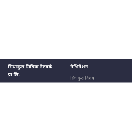
सिधाकुरा मिडिया नेटवर्क
नेभिगेशन
प्रा.लि.
सिधाकुरा विशेष
बालुवाटार–०३ काठमाडौँ, नेपाल
सबै कुरा
जनताका कुरा
सम्पर्क: ९८५१३६२६६६,
९८०२३६२६६६
उपभोक्ताका कुरा
इमेल:
news@sidhakura.com
,
info@sidhakura.com
अपराध
हाम्रो टीम