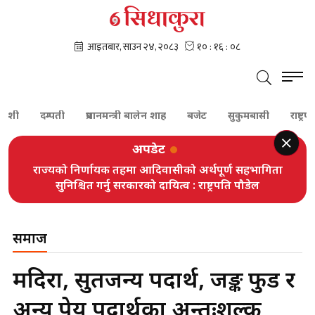
दम्पती
प्रधानमन्त्री बालेन शाह
बजेट
सुकुमबासी
राष्ट्रपति
अपडेट
राज्यको निर्णायक तहमा आदिवासीको अर्थपूर्ण सहभागिता
सुनिश्चित गर्नु सरकारको दायित्व : राष्ट्रपति पौडेल
समाज
मदिरा, सुर्तीजन्य पदार्थ, जङ्क फुड र
अन्य पेय पदार्थका अन्तःशुल्क