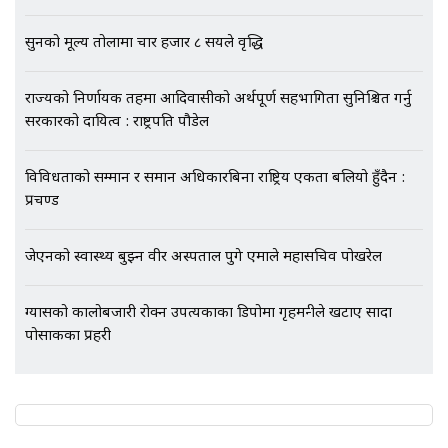
सुनको मूल्य तोलामा चार हजार ८ सयले वृद्धि
एभरेष्ट अस्पताल फलोअपः CCTV फुटेज
गायब || Everest Hospital
Followup: CCTV Footage Lost |
राज्यको निर्णायक तहमा आदिवासीको अर्थपूर्ण सहभागिता सुनिश्चित गर्नु
SIDHAKURA |
सरकारको दायित्व : राष्ट्रपति पौडेल
विविधताको सम्मान र समान अधिकारबिना राष्ट्रिय एकता बलियो हुँदैन :
प्रचण्ड
जेएनको स्वास्थ्य बुझ्न वीर अस्पताल पुगे एमाले महासचिव पोखरेल
ग्यासको कालोबजारी रोक्न उपत्यकाका डिपोमा गृहमन्त्रीले खटाए सादा
पोसाकका प्रहरी