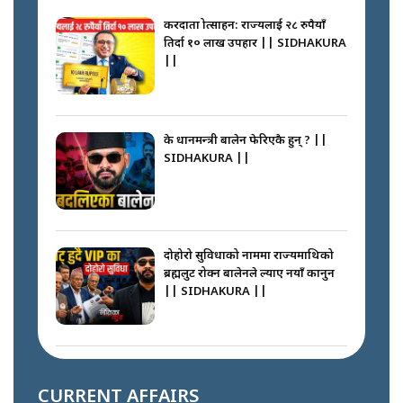
करदाता प्रोत्साहन: राज्यलाई २८ रुपैयाँ
तिर्दा १० लाख उपहार || SIDHAKURA
||
के प्रधानमन्त्री बालेन फेरिएकै हुन् ? ||
SIDHAKURA ||
दोहोरो सुविधाको नाममा राज्यमाथिको
ब्रह्मलुट रोक्न बालेनले ल्याए नयाँ कानुन
|| SIDHAKURA ||
निम्सदाइसँगै अस्ताएका रेकर्डहोल्डर
आरोहीहरू | Record-breaking
CURRENT AFFAIRS