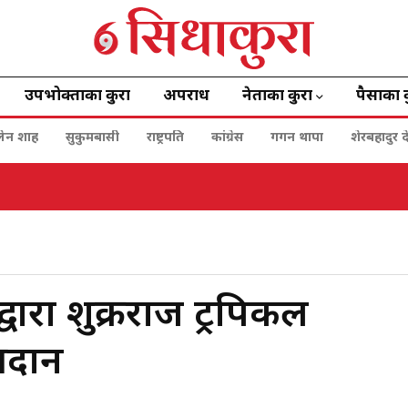
उपभोक्ताका कुरा
अपराध
नेताका कुरा
पैसाका 
बालेन शाह
सुकुमबासी
राष्ट्रपति
कांग्रेस
गगन थापा
शेरबहादुर द
ारा शुक्रराज ट्रपिकल
रदान