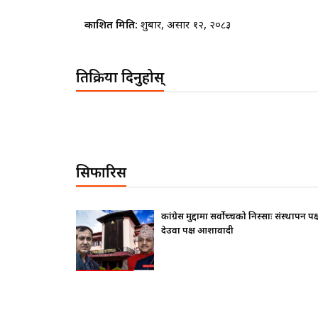
प्रकाशित मिति:
शुक्रबार, असार १२, २०८३
प्रतिक्रिया दिनुहोस्
सिफारिस
र्वोच्चको निस्साः संस्थापन पक्ष ढुक्क,
राष्ट्रपतिले के सोधे ? बा
ादी