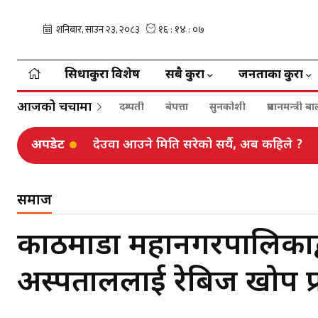
सिधाकुरा विशेष
सबै कुरा
जनताका कुरा
आजको चर्चामा
दम्पती
बेपत्ता
सुनकोशी
प्रधानमन्त्री 
अपडेट
देउवा आउने मिति सरेको सर्यै, अब कहिले ?
समाज
काठमाडौँ महानगरपालिकाद्व
अस्पताललाई रेबिज खोप प्