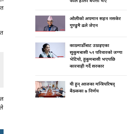
फाल हालेर बेपत्ता भए
्त
ओलीको अपमान सहन नसकेर
गुण्डुमै ढले जेएन
ित
काठमाडौँबाट उठाइएका
सुकुमबासी ५१ परिवारको जग्गा
भेटियो, हुकुमबासी भएपछि
कारवाही गर्दै सरकार
यी हुन् आजका मन्त्रिपरिषद्
बैठकका ७ निर्णय
ाल
ले