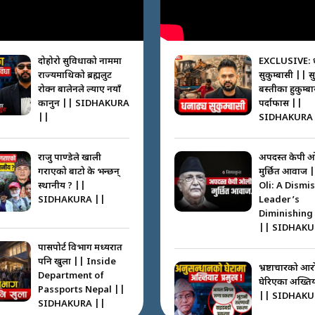
दोहोरो सुविधाको नाममा
EXCLUSIVE: 
राज्यमाथिको ब्रह्मलुट
सुकुम्बासी || स
रोक्न बालेनले ल्याए नयाँ
बस्तीका हुकुम्ब
कानुन || SIDHAKURA
पर्दाफास ||
||
SIDHAKURA 
राजु पाण्डेले खाली
अपदस्त केपी 
गराएको बाटो के भन्छन्
मुर्छित आवाज 
स्थानीय ? ||
Oli: A Dismi
SIDHAKURA ||
Leader’s
Diminishing
|| SIDHAKU
पासपोर्ट विभाग मध्यरात
पनि खुला || Inside
भ्रष्टाचारको आर
Department of
घेरिएका अख्तियार
Passports Nepal ||
|| SIDHAKU
SIDHAKURA ||