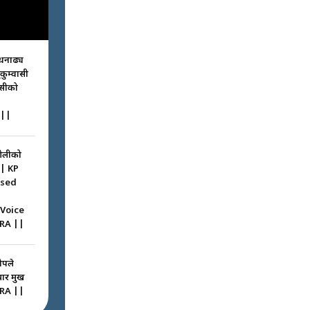
धनाढ्य
ुकुम्वासी
ासीको
||
ओलीको
|| KP
ssed
 Voice
RA ||
ोपले
 प्रमुख
RA ||