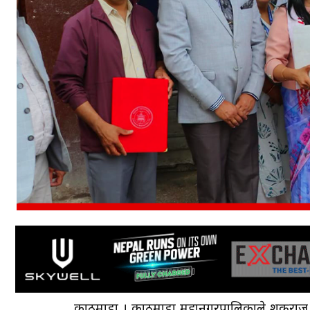
काठमाडौँ । काठमाडौँ महानगरपालिकाले शुक्ररा