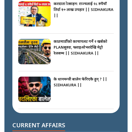
करदाता प्रोत्साहन: राज्यलाई २८ रुपैयाँ
तिर्दा १० लाख उपहार || SIDHAKURA
||
काठमाडौँको कायापलट गर्ने २ खर्बको
PLANसुरुङ, फ्लाइओभरदेखि मेट्रो
रेलसम्म || SIDHAKURA ||
के प्रधानमन्त्री बालेन फेरिएकै हुन् ? ||
SIDHAKURA ||
दोहोरो सुविधाको नाममा राज्यमाथिको
ब्रह्मलुट रोक्न बालेनले ल्याए नयाँ कानुन
CURRENT AFFAIRS
|| SIDHAKURA ||