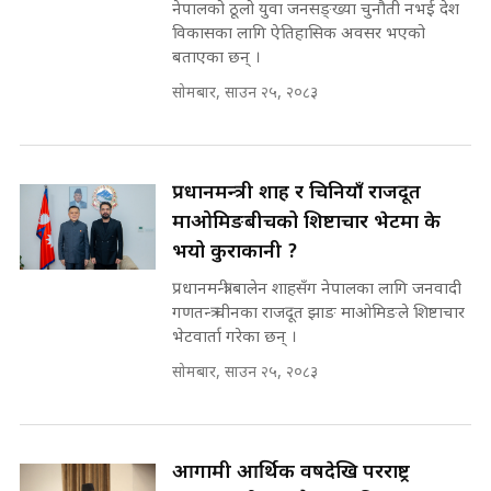
नेपालको ठूलो युवा जनसङ्ख्या चुनौती नभई देश
भनिन्–साथ दिनुहोस्, दबाब होइन ||
विकासका लागि ऐतिहासिक अवसर भएको
Sidhakura || Pratibha Rawal
७८ लाख घुस खाने मन्त्री ! जोगाउने
बताएका छन् ।
प्रधानमन्त्री ? || SIDHAKURA ||
SIDHAKURA INVESTIGATION
सोमबार, साउन २५, २०८३
||
रसुवाकाे भाङ्गे झरना | Bhange
Waterfall of Rasuwa ||
SIDHAKURA ||
मन्त्री र पूर्व मन्त्रीको ७८ लाख घुस डिलको
प्रधानमन्त्री शाह र चिनियाँ राजदूत
अडियो | FULL AUDIO |
माओमिङबीचको शिष्टाचार भेटमा के
SIDHAKURA |
भयो कुराकानी ?
प्रधानमन्त्री बालेन शाहसँग नेपालका लागि जनवादी
गणतन्त्र चीनका राजदूत झाङ माओमिङले शिष्टाचार
मन्त्री राजकुमारलाई घुस दिने विचौलीया
भेटवार्ता गरेका छन् ।
पूर्व मन्त्री रञ्जिता || SIDHAKURA
सोमबार, साउन २५, २०८३
||
मन्त्रीले घुस डिल गरेको अडियो ! दुई झोला
आगामी आर्थिक वर्षदेखि परराष्ट्र
नोट मन्त्रीलाई घुस | SIDHAKURA |