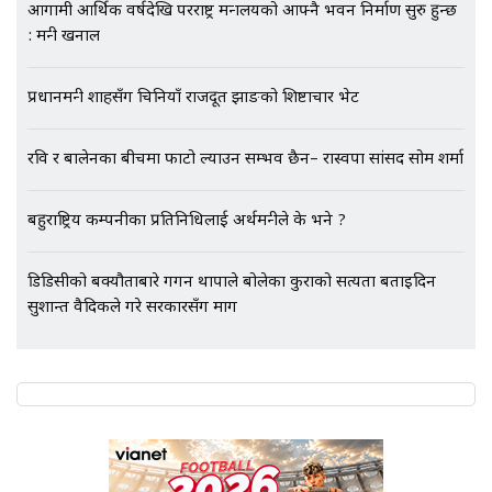
आगामी आर्थिक वर्षदेखि परराष्ट्र मन्त्रालयको आफ्नै भवन निर्माण सुरु हुन्छ
: मन्त्री खनाल
एभरेष्ट अस्पताल फलोअपः CCTV फुटेज
गायब || Everest Hospital
Followup: CCTV Footage Lost |
प्रधानमन्त्री शाहसँग चिनियाँ राजदूत झाङको शिष्टाचार भेट
SIDHAKURA |
रवि र बालेनका बीचमा फाटो ल्याउन सम्भव छैन– रास्वपा सांसद सोम शर्मा
बहुराष्ट्रिय कम्पनीका प्रतिनिधिलाई अर्थमन्त्रीले के भने ?
डिडिसीको बक्यौताबारे गगन थापाले बोलेका कुराको सत्यता बताइदिन
सुशान्त वैदिकले गरे सरकारसँग माग