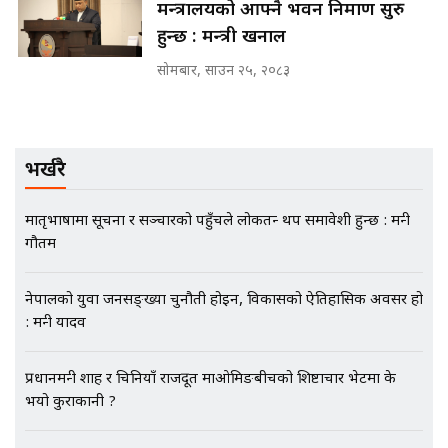
मन्त्रालयको आफ्नै भवन निर्माण सुरु
SIDHAKURA INVESTIGATION |
हुन्छ : मन्त्री खनाल
सोमबार, साउन २५, २०८३
मृतकका परिवारप्रति मेडिकल काउन्सीलको
बदनियत ! न्याय खोज्दै भौतारिदै सुवास
|| THE REPORTER ||
भर्खरै
मातृभाषामा सूचना र सञ्चारको पहुँचले लोकतन्त्र थप समावेशी हुन्छ : मन्त्री
EXCLUSIVE - भिजिट भिसामा सेटिङको
गौतम
गोप्य अडियो र म्यासेज, गृह मन्त्रालय
कनेक्सन ! || VISIT VISA SCAM
नेपालको युवा जनसङ्ख्या चुनौती होइन, विकासको ऐतिहासिक अवसर हो
: मन्त्री यादव
भिजिट भिसामा गृह मन्त्रालयकै सेटिङः१
प्रधानमन्त्री शाह र चिनियाँ राजदूत माओमिङबीचको शिष्टाचार भेटमा के
अर्ब बढी घुस!|| SIDHAKURA ||
भयो कुराकानी ?