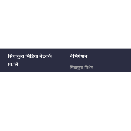
सिधाकुरा मिडिया नेटवर्क
नेभिगेशन
प्रा.लि.
सिधाकुरा विशेष
बालुवाटार–०३ काठमाडौँ, नेपाल
सबै कुरा
जनताका कुरा
सम्पर्क: ९८५१३६२६६६,
९८०२३६२६६६
उपभोक्ताका कुरा
इमेल:
news@sidhakura.com
,
info@sidhakura.com
अपराध
हाम्रो टीम
विज्ञापनका लागि