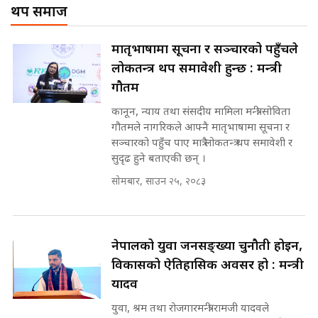
थप समाज
प्रश्नपत्र लिक गर्ने सुलभ सर ? ||
Corrupted Minister ||
SIDHAKURA ||
SIDHAKURA
अदालतको गुनासो अब सिधै सर्वोच्चमा
मातृभाषामा सूचना र सञ्चारको पहुँचले
|| Court Grievances Directly to
लोकतन्त्र थप समावेशी हुन्छ : मन्त्री
the Supreme Court ||
पोप्पोको पासोः कमाउने लोभमा घरबार नै
SIDHAKURA
गौतम
उठिबास | The Dark Side of
'Poppo Live'-SIDHAKURA
कानून, न्याय तथा संसदीय मामिला मन्त्री सोविता
INVESTIGATION
गौतमले नागरिकले आफ्नै मातृभाषामा सूचना र
मोबिलिटीमा महिलाको पहुँच विस्तार गर्दै
सञ्चारको पहुँच पाए मात्रै लोकतन्त्र थप समावेशी र
इनड्राइभ || SIDHAKURA ||
सुदृढ हुने बताएकी छन् ।
मन्त्री आउने बित्तिकै सुरु भएको थियो
सोमबार, साउन २५, २०८३
घुसको डिल || Raj Kumar Gupta ||
SIDHAKURA ||
राष्ट्रिय सवालमा ९ दल एकजुट ||
Prachanda, Rabi, Gagan Stand
नेपालको युवा जनसङ्ख्या चुनौती होइन,
on the Same Page ||
घुसको डिल गर्ने मन्त्रीकाे राजिनामा,
विकासको ऐतिहासिक अवसर हो : मन्त्री
SIDHAKURA ||
भूमिसुधार मन्त्रीलाई जोगाइदै ! ||
यादव
SIDHAKURA ||
युवा, श्रम तथा रोजगारमन्त्री रामजी यादवले
सहकारी पीडितसँग मन्त्री प्रतिभा रावलले