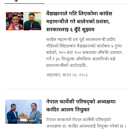
थप मुख्य समाचार
Corrupted Minister ||
SIDHAKURA
अदालतको गुनासो अब सिधै सर्वोच्चमा
वैद्यखानाले गति लिएकोमा कांग्रेस
|| Court Grievances Directly to
महामन्त्रीले गरे बालेनको प्रशंसा,
the Supreme Court ||
पोप्पोको पासोः कमाउने लोभमा घरबार नै
SIDHAKURA
सरकारलाई ६ बुँदे सुझाव
उठिबास | The Dark Side of
'Poppo Live'-SIDHAKURA
कांग्रेस महामन्त्री एवं पूर्व स्वास्थ्यमन्त्री प्रदीप
INVESTIGATION
पौडेलले सिंहदरबार वैद्यखानाको कारोबार ४ गुणा
मोबिलिटीमा महिलाको पहुँच विस्तार गर्दै
बढेको, १०५ बाट १५० प्रकारका औषधि उत्पादन
इनड्राइभ || SIDHAKURA ||
गर्ने र ३५ निःशुल्क औषधिमा आत्मनिर्भर बन्ने
मन्त्री आउने बित्तिकै सुरु भएको थियो
प्रधानमन्त्रीको अठोटप्रति...
घुसको डिल || Raj Kumar Gupta ||
SIDHAKURA ||
आइतबार, साउन २४, २०८३
राष्ट्रिय सवालमा ९ दल एकजुट ||
Prachanda, Rabi, Gagan Stand
on the Same Page ||
घुसको डिल गर्ने मन्त्रीकाे राजिनामा,
नेपाल फार्मेसी परिषद्को अध्यक्षमा
SIDHAKURA ||
भूमिसुधार मन्त्रीलाई जोगाइदै ! ||
कादिर आलम नियुक्त
SIDHAKURA ||
नेपाल सरकारले नेपाल फार्मेसी परिषद्को
सहकारी पीडितसँग मन्त्री प्रतिभा रावलले
अध्यक्षमा डा. कादिर आलमलाई नियुक्त गरेको छ ।