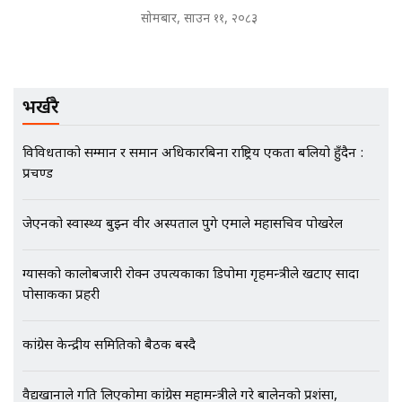
SIDHAKURA INVESTIGATION |
सोमबार, साउन ११, २०८३
मृतकका परिवारप्रति मेडिकल काउन्सीलको
बदनियत ! न्याय खोज्दै भौतारिदै सुवास
भर्खरै
|| THE REPORTER ||
विविधताको सम्मान र समान अधिकारबिना राष्ट्रिय एकता बलियो हुँदैन :
प्रचण्ड
EXCLUSIVE - भिजिट भिसामा सेटिङको
गोप्य अडियो र म्यासेज, गृह मन्त्रालय
जेएनको स्वास्थ्य बुझ्न वीर अस्पताल पुगे एमाले महासचिव पोखरेल
कनेक्सन ! || VISIT VISA SCAM
ग्यासको कालोबजारी रोक्न उपत्यकाका डिपोमा गृहमन्त्रीले खटाए सादा
पोसाकका प्रहरी
भिजिट भिसामा गृह मन्त्रालयकै सेटिङः१
अर्ब बढी घुस!|| SIDHAKURA ||
कांग्रेस केन्द्रीय समितिको बैठक बस्दै