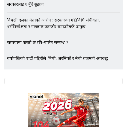
वैद्यखानाले गति लिएकोमा कांग्रेस महामन्त्रीले गरे बालेनको प्रशंसा,
सरकारलाई ६ बुँदे सुझाव
एभरेष्ट अस्पताल फलोअपः CCTV फुटेज
गायब || Everest Hospital
Followup: CCTV Footage Lost |
विपक्षी दलका नेताको आरोप : सरकारका गतिविधि संघीयता,
SIDHAKURA |
धर्मनिरपेक्षता र गणतन्त्र कमजोर बनाउनेतर्फ उन्मुख
रास्वपामा कस्तो छ रवि-बालेन सम्बन्ध ?
वर्षापछिको बाढी पहिरोले बिपी, अरनिको र मेची राजमार्ग अवरुद्ध