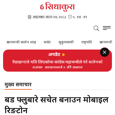
प्रधानमन्त्री बालेन शाह
बजेट
सुकुमबासी
राष्ट्रपति
प्रधानमन्त्री
अपडेट
वैद्यखानाले गति लिएकोमा कांग्रेस महामन्त्रीले गरे बालेनको
प्रशंसा, सरकारलाई ६ बुँदे सुझाव
मुख्य समाचार
बर्ड फ्लुबारे सचेत बनाउन मोबाइल
रिङटोन