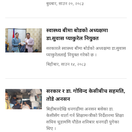
भनिन्–साथ दिनुहोस्, दबाब होइन ||
बुधबार, साउन २०, २०८३
Sidhakura || Pratibha Rawal
७८ लाख घुस खाने मन्त्री ! जोगाउने
प्रधानमन्त्री ? || SIDHAKURA ||
SIDHAKURA INVESTIGATION
||
स्वास्थ्य बीमा बोर्डको अध्यक्षमा
रसुवाकाे भाङ्गे झरना | Bhange
Waterfall of Rasuwa ||
डा.सुवास प्याकुरेल नियुक्त
SIDHAKURA ||
मन्त्री र पूर्व मन्त्रीको ७८ लाख घुस डिलको
सरकारले स्वास्थ्य बीमा बोर्डको अध्यक्षमा डा.सुवास
अडियो | FULL AUDIO |
प्याकुरेललाई नियुक्त गरेको छ ।
SIDHAKURA |
बिहीबार, साउन १४, २०८३
कहिले बन्ला चक्रपथ ? विस्तार कार्यमा
किन भइरहेछ ढिलाइ ?The Ring Road
Expansion Dilemma |
मन्त्री राजकुमारलाई घुस दिने विचौलीया
SIDHAKURA |
पूर्व मन्त्री रञ्जिता || SIDHAKURA
सरकार र डा. गोविन्द केसीबीच सहमति,
||
तोडे अनसन
बिहीबारदेखि धनगढीमा अनसन बसेका डा.
केसीसँग वार्ता गर्न शिक्षामन्त्रीको निर्देशनमा शिक्षा
मन्त्रीले घुस डिल गरेको अडियो ! दुई झोला
सचिव चूडामणि पौडेल शनिबार धनगढी पुगेका
नोट मन्त्रीलाई घुस | SIDHAKURA |
थिए ।