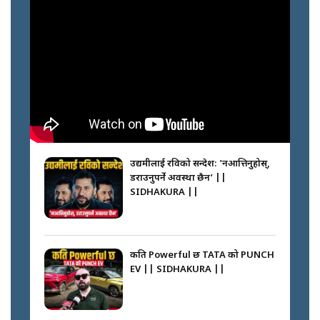
गोली ठोकेर पक्राउ गरिएको कर्मा ग्याङको
अपराध श्रृङ्खला || SIDHAKURA ||
नभाँडिएको सद्भाव : कप्तानगञ्जबाट
सल्किएको आगो निभाउनेहरू ||
SIDHAKURA || THE REPORTER
उद्यमीलाई रविको सन्देश: 'नआत्तिनुहोस्,
||
डराउनुपर्ने अवस्था छैन’ ||
SIDHAKURA ||
नेपालीलाई भरिया मात्र देख्ने दृष्टिकोण
बदलेका ‘निम्स दाई’ || SIDHAKURA
||
कति Powerful छ TATA को PUNCH
EV || SIDHAKURA ||