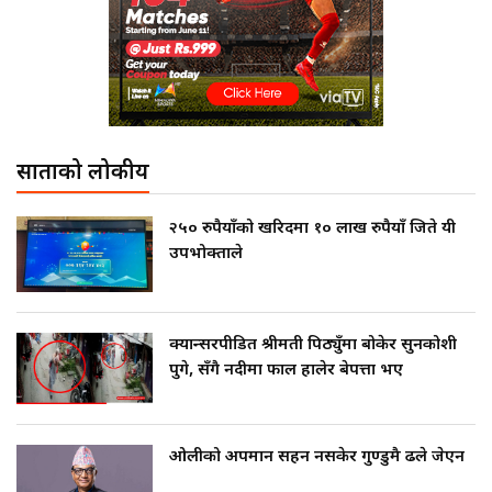
साताको लोकप्रीय
२५० रुपैयाँको खरिदमा १० लाख रुपैयाँ जिते यी
उपभोक्ताले
क्यान्सरपीडित श्रीमती पिठ्युँमा बोकेर सुनकोशी
पुगे, सँगै नदीमा फाल हालेर बेपत्ता भए
ओलीको अपमान सहन नसकेर गुण्डुमै ढले जेएन