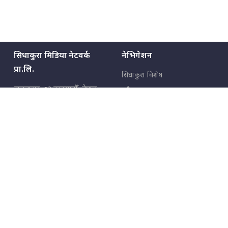
सिधाकुरा मिडिया नेटवर्क
नेभिगेशन
प्रा.लि.
सिधाकुरा विशेष
बालुवाटार–०३ काठमाडौँ, नेपाल
सबै कुरा
जनताका कुरा
सम्पर्क: ९८५१३६२६६६,
९८०२३६२६६६
उपभोक्ताका कुरा
इमेल:
news@sidhakura.com
,
info@sidhakura.com
अपराध
हाम्रो टीम
विज्ञापनका लागि
९८०२३६१६६६, ९८५१३३१६६६
marketing@sidhakura.com