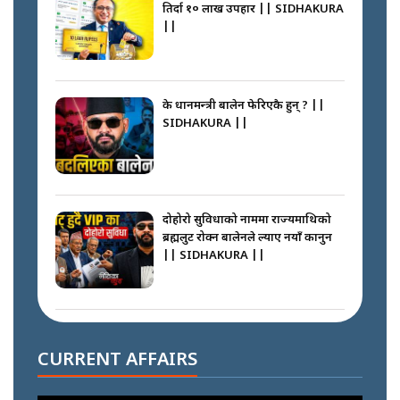
करदाता प्रोत्साहन: राज्यलाई २८ रुपैयाँ
तिर्दा १० लाख उपहार || SIDHAKURA
||
के प्रधानमन्त्री बालेन फेरिएकै हुन् ? ||
SIDHAKURA ||
दोहोरो सुविधाको नाममा राज्यमाथिको
ब्रह्मलुट रोक्न बालेनले ल्याए नयाँ कानुन
|| SIDHAKURA ||
निम्सदाइसँगै अस्ताएका रेकर्डहोल्डर
आरोहीहरू | Record-breaking
CURRENT AFFAIRS
climbers who set foot with
Nimsdai |