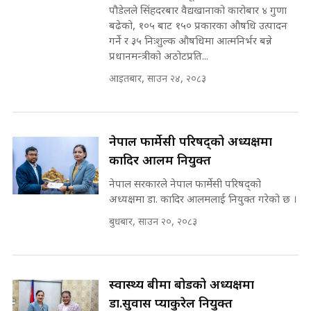
INVESTIGATION
पौडेलले सिंहदरबार वैद्यखानाको कारोबार ४ गुणा
मोबिलिटीमा महिलाको पहुँच विस्तार गर्दै
बढेको, १०५ बाट १५० प्रकारका औषधि उत्पादन
इनड्राइभ || SIDHAKURA ||
गर्ने र ३५ निःशुल्क औषधिमा आत्मनिर्भर बन्ने
मन्त्री आउने बित्तिकै सुरु भएको थियो
प्रधानमन्त्रीको अठोटप्रति...
घुसको डिल || Raj Kumar Gupta ||
SIDHAKURA ||
आइतबार, साउन २४, २०८३
राष्ट्रिय सवालमा ९ दल एकजुट ||
Prachanda, Rabi, Gagan Stand
on the Same Page ||
घुसको डिल गर्ने मन्त्रीकाे राजिनामा,
नेपाल फार्मेसी परिषद्को अध्यक्षमा
SIDHAKURA ||
भूमिसुधार मन्त्रीलाई जोगाइदै ! ||
कादिर आलम नियुक्त
SIDHAKURA ||
नेपाल सरकारले नेपाल फार्मेसी परिषद्को
सहकारी पीडितसँग मन्त्री प्रतिभा रावलले
अध्यक्षमा डा. कादिर आलमलाई नियुक्त गरेको छ ।
भनिन्–साथ दिनुहोस्, दबाब होइन ||
बुधबार, साउन २०, २०८३
Sidhakura || Pratibha Rawal
७८ लाख घुस खाने मन्त्री ! जोगाउने
प्रधानमन्त्री ? || SIDHAKURA ||
SIDHAKURA INVESTIGATION
||
स्वास्थ्य बीमा बोर्डको अध्यक्षमा
रसुवाकाे भाङ्गे झरना | Bhange
Waterfall of Rasuwa ||
डा.सुवास प्याकुरेल नियुक्त