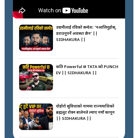
गोली ठोकेर पक्राउ गरिएको कर्मा ग्याङको
अपराध श्रृङ्खला || SIDHAKURA ||
उद्यमीलाई रविको सन्देश: 'नआत्तिनुहोस्,
डराउनुपर्ने अवस्था छैन’ ||
SIDHAKURA ||
नभाँडिएको सद्भाव : कप्तानगञ्जबाट
सल्किएको आगो निभाउनेहरू ||
SIDHAKURA || THE REPORTER
कति Powerful छ TATA को PUNCH
||
EV || SIDHAKURA ||
नेपालीलाई भरिया मात्र देख्ने दृष्टिकोण
बदलेका ‘निम्स दाई’ || SIDHAKURA
||
दोहोरो सुविधाको नाममा राज्यमाथिको
ब्रह्मलुट रोक्न बालेनले ल्याए नयाँ कानुन
|| SIDHAKURA ||
कप्तानगञ्जपछि मधेसमा के हुँदैछ ?
आगो निभाउने कि तेल थप्ने ? WHATS