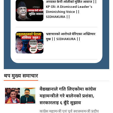
अपदस्त केपी ओलीको मुर्छित आवाज ||
KP Oli: A Dismissed Leader’s
फेरि स्वर्गनर्कको यात्रामा ओली–प्रचण्ड ||
Diminishing Voice ||
SIDHAKURA ||
SIDHAKURA ||
घरबाट निस्किएर आफ्नै घरमा आगो
लगाउन जानेलाई रोकौँः रवि लामिछाने ||
SIDHAKURA ||
भ्रष्टाचारको आरोपले घेरिएका अख्तियार
प्रमुख || SIDHAKURA ||
कस्तो छ नागढुङ्गा सुरुङमार्ग ? ||
SIDHAKURA ||
प्रधानमन्त्री बालेनले सम्बोधनमा के भने ?
|| PM BALEN ADDRESS ||
SIDHAKURA ||
अख्तियारको कठघरामा घुस्याहा मन्त्रीहरू
! || CIAA Investigation over
थप मुख्य समाचार
प्रश्नपत्र लिक गर्ने सुलभ सर ? ||
Corrupted Minister ||
SIDHAKURA ||
SIDHAKURA
अदालतको गुनासो अब सिधै सर्वोच्चमा
वैद्यखानाले गति लिएकोमा कांग्रेस
|| Court Grievances Directly to
महामन्त्रीले गरे बालेनको प्रशंसा,
the Supreme Court ||
पोप्पोको पासोः कमाउने लोभमा घरबार नै
SIDHAKURA
सरकारलाई ६ बुँदे सुझाव
उठिबास | The Dark Side of
'Poppo Live'-SIDHAKURA
कांग्रेस महामन्त्री एवं पूर्व स्वास्थ्यमन्त्री प्रदीप