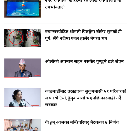
२५० रुपैयाँको खरिदमा १० लाख रुपैयाँ जिते यी
उपभोक्ताले
क्यान्सरपीडित श्रीमती पिठ्युँमा बोकेर सुनकोशी
पुगे, सँगै नदीमा फाल हालेर बेपत्ता भए
ओलीको अपमान सहन नसकेर गुण्डुमै ढले जेएन
काठमाडौँबाट उठाइएका सुकुमबासी ५१ परिवारको
जग्गा भेटियो, हुकुमबासी भएपछि कारवाही गर्दै
सरकार
यी हुन् आजका मन्त्रिपरिषद् बैठकका ७ निर्णय