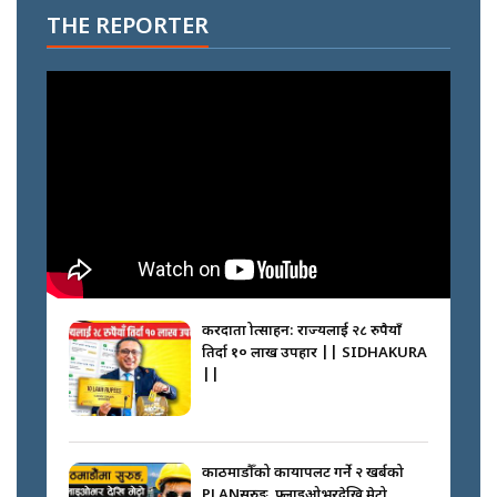
THE REPORTER
करदाता प्रोत्साहन: राज्यलाई २८ रुपैयाँ
तिर्दा १० लाख उपहार || SIDHAKURA
||
काठमाडौँको कायापलट गर्ने २ खर्बको
PLANसुरुङ, फ्लाइओभरदेखि मेट्रो