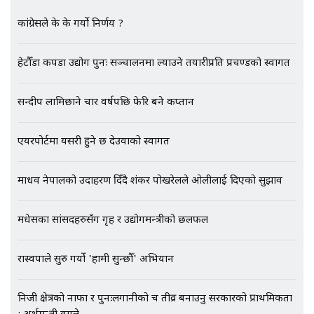
कांग्रेसले के के गर्यो निर्णय ?
EXCLUSIVE - भिजिट भिसामा सेटिङको
हेटौँडा कपडा उद्योग पुनः सञ्चालनमा ल्याउने तयारीप्रति प्रचण्डको स्वागत
गोप्य अडियो र म्यासेज, गृह मन्त्रालय
कनेक्सन ! || VISIT VISA SCAM
सन्दीप लामिछाने चार वर्षपछि फेरि बने कप्तान
भिजिट भिसामा गृह मन्त्रालयकै सेटिङः१
एयरपोर्टमा यसरी हुने छ देउवाको स्वागत
अर्ब बढी घुस!|| SIDHAKURA ||
माधव नेपालको उदाहरण दिँदै शंकर पोखरेलले ओलीलाई दिएको सुझाव
मधेसका सांसदहरुसँग गृह र उद्योगमन्त्रीको छलफल
एभरेष्ट अस्पताल फलोअपः CCTV फुटेज
गायब || Everest Hospital
Followup: CCTV Footage Lost |
रास्वपाले सुरु गर्यो 'हामी सुन्छौँ' अभियान
SIDHAKURA |
निजी क्षेत्रको नाफा र पुनःलगानीको चक्र तीव्र बनाउनु सरकारको प्राथमिकता