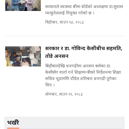
SIDHAKURA ||
मन्त्री र पूर्व मन्त्रीको ७८ लाख घुस डिलको
सरकारले स्वास्थ्य बीमा बोर्डको अध्यक्षमा डा.सुवास
अडियो | FULL AUDIO |
प्याकुरेललाई नियुक्त गरेको छ ।
SIDHAKURA |
बिहीबार, साउन १४, २०८३
मन्त्री राजकुमारलाई घुस दिने विचौलीया
पूर्व मन्त्री रञ्जिता || SIDHAKURA
सरकार र डा. गोविन्द केसीबीच सहमति,
||
तोडे अनसन
बिहीबारदेखि धनगढीमा अनसन बसेका डा.
केसीसँग वार्ता गर्न शिक्षामन्त्रीको निर्देशनमा शिक्षा
मन्त्रीले घुस डिल गरेको अडियो ! दुई झोला
सचिव चूडामणि पौडेल शनिबार धनगढी पुगेका
नोट मन्त्रीलाई घुस | SIDHAKURA |
थिए ।
SIDHAKURA INVESTIGATION |
सोमबार, साउन ११, २०८३
मृतकका परिवारप्रति मेडिकल काउन्सीलको
बदनियत ! न्याय खोज्दै भौतारिदै सुवास
भर्खरै
|| THE REPORTER ||