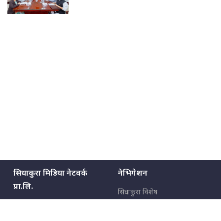
सिधाकुरा मिडिया नेटवर्क
नेभिगेशन
प्रा.लि.
सिधाकुरा विशेष
बालुवाटार–०३ काठमाडौँ, नेपाल
सबै कुरा