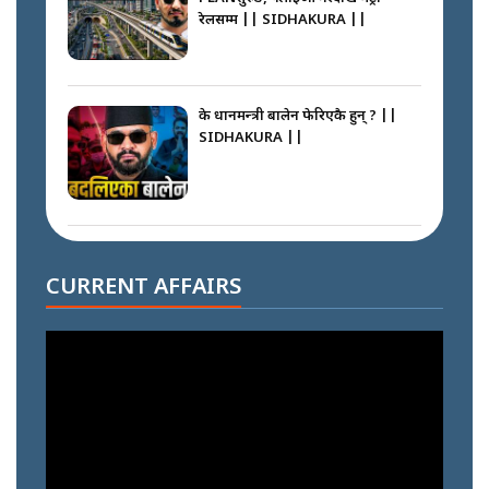
रेलसम्म || SIDHAKURA ||
के प्रधानमन्त्री बालेन फेरिएकै हुन् ? ||
SIDHAKURA ||
दोहोरो सुविधाको नाममा राज्यमाथिको
ब्रह्मलुट रोक्न बालेनले ल्याए नयाँ कानुन
CURRENT AFFAIRS
|| SIDHAKURA ||
निम्सदाइसँगै अस्ताएका रेकर्डहोल्डर
आरोहीहरू | Record-breaking
climbers who set foot with
Nimsdai |